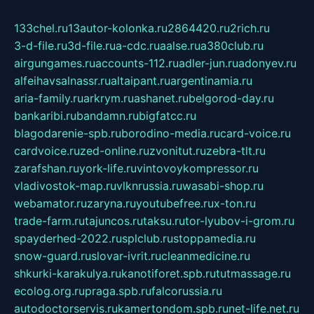
133chel.ru
13autor-kolonka.ru
2864420.ru
2rich.ru
3-d-file.ru
3d-file.ru
a-cdc.ru
aalse.ru
a380club.ru
airgungames.ru
accounts-112.ru
adler-jun.ru
adonyev.ru
alfeihavsalnassr.ru
altaipant.ru
argentinamia.ru
aria-family.ru
arkrym.ru
ashanet.ru
belgorod-day.ru
bankaribi.ru
bandamn.ru
bigfatcc.ru
blagodarenie-spb.ru
borodino-media.ru
card-voice.ru
cardvoice.ru
zed-online.ru
zvonitut.ru
zebra-tlt.ru
zarafshan.ru
york-life.ru
vintovoykompressor.ru
vladivostok-map.ru
vlknrussia.ru
wasabi-shop.ru
webamator.ru
zaryna.ru
youtubefree.ru
x-ton.ru
trade-farm.ru
tajuncos.ru
taksu.ru
tor-lyubov-i-grom.ru
spayderhed-2022.ru
splclub.ru
stoppamedia.ru
snow-guard.ru
slovar-ivrit.ru
cleanmedicine.ru
shkurki-karakulya.ru
kanotiforet.spb.ru
tutmassage.ru
ecolog.org.ru
praga.spb.ru
falcorussia.ru
autodoctorservis.ru
kamertondom.spb.ru
net-life.net.ru