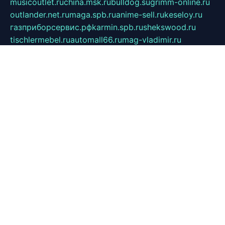
musicoutlet.ru
china.msk.ru
bulldog.su
grimm-online.ru
outlander.net.ru
maga.spb.ru
anime-sell.ru
keseloy.ru
газприборсервис.рф
karmin.spb.ru
shekswood.ru
tischlermebel.ru
automall66.ru
mag-vladimir.ru
yardbar.ru
kiwitour.spb.ru
indesign.com.ru
freestylemebel.ru
bany-samara.ru
rsei.ru
naidisvoyput.ru
mgsn-invest.ru
ipkamerasannce.ru
alicante-house.ru
ibelka74.ru
cozyhouse.info
vlkargalev-studio.ru
700mb.ru
figura-ufa.ru
alina-live.ru
belarusiannews.ru
womenknow.ru
dos-vniimk.ru
sega.net.ru
dv.net.ru
phenomenonsofhistory.com
telesputnik.net.ru
wall.pp.ru
pylesosroidmi.ru
gtc-clan.ru
cligs.ru
bibikazap.ru
popova.org.ru
netwhistler.spb.ru
bellvil.ru
bonzon.ru
iss-vladik.ru
defiparis.net.ru
las-gryzas.ru
amku.ru
electednews.spb.ru
feather.org.ru
spar72.ru
tankiigri.ru
dominus.com.ru
ibtree.ru
sanykool.pp.ru
unixlib.org.ru
menatep.spb.ru
gartenterrassen.ru
printeka.ru