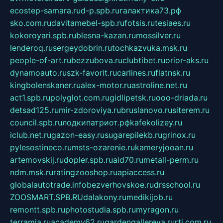
ecostep-samara.ru
d-p.spb.ru
галактика73.рф
sko.com.ru
davitamebel-spb.ru
fotsis.ru
tesiaes.ru
kokoroyari.spb.ru
blesna-kazan.ru
mossilver.ru
lenderoq.ru
sergeydobrin.ru
tochkazvuka.msk.ru
people-of-art.ru
bezzubova.ru
clubtibet.ru
orior-aks.ru
dynamoauto.ru
szk-favorit.ru
carlines.ru
flatnsk.ru
kingbolenskaner.ru
alex-motor.ru
astroline.net.ru
act1.spb.ru
polyglot.com.ru
gidlipetsk.ru
ooo-driada.ru
detsad125.ru
mir-zdoroviya.ru
bruslanovo.ru
siterem.ru
council.spb.ru
лодкипатриот.рф
kafekolizey.ru
iclub.net.ru
gazon-easy.ru
sugarepilekb.ru
grinox.ru
pylesostineco.ru
msts-ozarenie.ru
kameryjooan.ru
artemovskij.ru
dopler.spb.ru
aid70.ru
metall-perm.ru
ndm.msk.ru
ratingzooshop.ru
apiaccess.ru
globalautotrade.info
bezverhovskoe.ru
drsschool.ru
ZOOSMART.SPB.RU
dalakony.ru
medikijob.ru
remontt.spb.ru
photostudia.spb.ru
myragon.ru
terramia.ru
academy62.ru
gardengallereya.ru
rti.com.ru