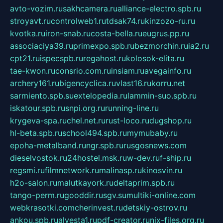
avto-vozim.ru
sakhcamera.ru
alliance-electro.spb.ru
stroyavt.ru
controlweb1.ru
tdsak74.ru
kinzozo-ru.ru
kvotka.ru
iron-snab.ru
costa-bella.ru
eugrus.pp.ru
associaciya39.ru
primexpo.spb.ru
bezmorchin.ru
ia2.ru
cpt21.ru
ispecspb.ru
regahost.ru
kolosok-elita.ru
tae-kwon.ru
consrio.com.ru
insiam.ru
avegainfo.ru
archery161.ru
bigencyclica.ru
vlast16.ru
korru.net
sarmiento.spb.su
extelopedia.ru
lammin-suo.spb.ru
iskatour.spb.ru
snpi.org.ru
running-line.ru
krygeva-spa.ru
chel.net.ru
rust-loco.ru
dugshop.ru
hl-beta.spb.ru
school494.spb.ru
mymubaby.ru
epoha-metalband.ru
ngr.spb.ru
rusgosnews.com
dieselvostok.ru
24hostel.msk.ru
w-dev.ru
f-ship.ru
regsmi.ru
filmnetwork.ru
malinasp.ru
kinosvin.ru
h2o-salon.ru
malutkayork.ru
deltaprim.spb.ru
tango-perm.ru
gooddir.ru
sgv.su
multiki-online.com
webkrasotki.com
cherinvest.ru
detskiy-ostrov.ru
ankou.spb.ru
alvesta1.ru
pdf-creator.ru
nix-files.org.ru