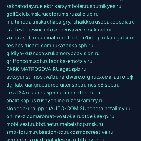
sakhatoday.ru
elektrikersymboler.ru
sputnikyes.ru
golf2club.msk.ru
aeforums.ru
zallclub.ru
multimodal.msk.ru
habaigry.ru
haikko.ru
sobakopedia.ru
isz-fest.ru
ewnc.info
screensaver-clock.net.ru
volnav.spb.ru
comnat.ru
npf.net.ru
7bit.pp.ru
kalugatur.ru
tesiaes.ru
card.com.ru
kazanka.spb.ru
gildiya-kuznecov.ru
kameryboavision.ru
griffoncom.spb.ru
fabrika-emotsiy.ru
PARK-MATROSOVA.RU
agat.spb.ru
avtoyurist-moskva1.ru
hardware.org.ru
схема-авто.рф
dg-lab.ru
angrup.ru
recruiter.spb.ru
music8.spb.ru
krsk124.ru
kubok.spb.ru
romanofforex.ru
analitikaplus.ru
spyonline.ru
zosikamery.ru
sloboda-ural.pp.ru
AUTO-COM.SU
hohota.net
alimy.ru
online-z.com
aromat-vostoka.ru
otdelkaexp.ru
mobilvest.ru
bbd.net.ru
mebelshop.msk.ru
smp-forum.ru
bastion-td.ru
kosmoscreative.ru
avrmotors.ru
art-galadesign.ru
tiffany-c.ru