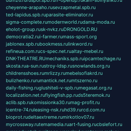
cheyenne-arapaho.ru
sevzapmetal.spb.ru
ted-lapidus.spb.ru
parasite-eliminator.ru
sigma-complete.ru
modernworld.ru
dama-moda.ru
eholot-group.ru
sk-nvkz.ru
DRONGOLD.RU
democratia2.ru
i-farmer.ru
mass-sport.org
jablonex.spb.ru
bookmess.ru
linkword.ru
refineua.com.ru
cs-spec.net.ru
altay-mebel.ru
DNK-THEATRE.RU
mechaniks.spb.ru
ipcamtechage.ru
skosta.ru
a-sun.ru
stroy-ldsp.ru
snowlands.org.ru
childrensshoes.ru
mrlizzy.ru
mebelsofiakrd.ru
bulizhenko.ru
rumantick.net.ru
mtszerno.ru
daily-fishing.ru
glushiteli-v-spb.ru
megasat.org.ru
localization.net.ru
flyingfish.pp.ru
ds5teremok.ru
aclib.spb.ru
komissionka30.ru
mag-profit.ru
icentre-74.ru
leasing-nsk.ru
hd39.ru
rcd.com.ru
bioprot.ru
deltaextreme.ru
mirkotlov07.ru
mycrossway.ru
temamedia.ru
art-fusing.ru
cbslefort.ru