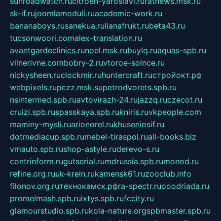
sunroadwatch.ru
citroen-yaroslavl.ru
ratnews.msk.ru
sk-if.ru
joomlamoduli.ru
academic-work.ru
bananaboys.ru
sanekua.ru
lianafrukt.ru
beta43.ru
tucsonwoori.com
alex-translation.ru
avantgardeclinics.ru
noel.msk.ru
buylq.ru
aquas-spb.ru
vilnerivne.com
bobry-2.ru
vtoroe-solnce.ru
nickysheen.ru
clockmir.ru
huntercraft.ru
стройокт.рф
webpixels.ru
pczz.msk.su
petrodvorets.spb.ru
nsintermed.spb.ru
avtovirazh-24.ru
jazzq.ru
czecot.ru
cruizi.spb.ru
spasskaya.spb.ru
kniris.ru
vkpeople.com
maminy-mysli.ru
arionorel.ru
khuseniosif.ru
dotmediacup.spb.ru
mebel-tiraspol.ru
all-books.biz
vmauto.spb.ru
shop-astyle.ru
derevo-s.ru
contrinform.ru
gutserial.ru
mdrussia.spb.ru
monod.ru
refine.org.ru
uk-krein.ru
kamensk61.ru
zooclub.info
filonov.org.ru
технокамск.рф
ra-spectr.ru
ooodriada.ru
promelmash.spb.ru
ixtys.spb.ru
fccity.ru
glamourstudio.spb.ru
kola-nature.org
spbmaster.spb.ru