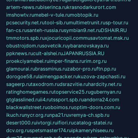
artem-news.ru
biserinca.ru
krasnodarkurort.com
imshowtv.ru
mebel-v-tule.ru
mobtopik.ru
pcsecurity.net.ru
tool-sib.ru
multimetrunit.ru
sp-tour.ru
fan-cs.ru
santeh-russia.ru
symbian9.net.ru
DSHAIR.RU
tmmotors.spb.ru
xjocuricopii.com
musavtomat.msk.ru
obustrojdom.ru
sovetcik.ru
ybaranovskaya.ru
ppknews.ru
cult-alshei.ru
JAPANRUSSIA.RU
proekciyamebel.ru
imper-finans.ru
rim.org.ru
glamourai.ru
brassminus.ru
zabor-pro.ru
ftn.pp.ru
dorogoe58.ru
laimengpacker.ru
kuzova-zapchasti.ru
sageerp.ru
taxodrom.ru
dsrazvitie.ru
hardcity.net.ru
ratinghomegames.ru
topservice25.ru
gubernyan.ru
gtglasslined.ru
ii4.ru
tssport.spb.ru
andorra24.com
blackwallstreet.ru
oboimos.ru
optim-doors.com.ru
ikuch.ru
nycr.org.ru
npa21.ru
vremya-ch.spb.ru
desert000.ru
ivtorgi.ru
ifiori.ru
catalog-statei.ru
dcv.org.ru
spetsmaster174.ru
ipkameryhiseeu.ru
dum26.ru
ruspol.spb.ru
fr-opendp.ru
kam-solnyshko.ru