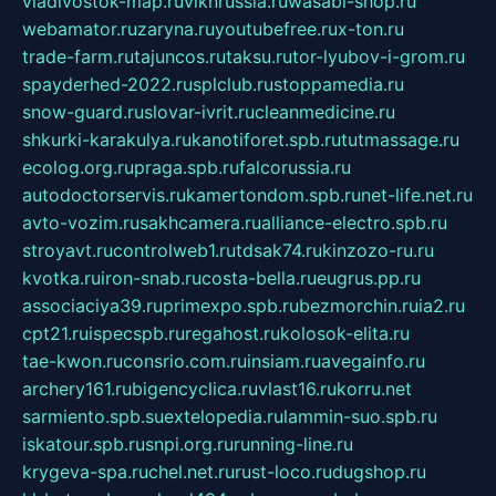
vladivostok-map.ru
vlknrussia.ru
wasabi-shop.ru
webamator.ru
zaryna.ru
youtubefree.ru
x-ton.ru
trade-farm.ru
tajuncos.ru
taksu.ru
tor-lyubov-i-grom.ru
spayderhed-2022.ru
splclub.ru
stoppamedia.ru
snow-guard.ru
slovar-ivrit.ru
cleanmedicine.ru
shkurki-karakulya.ru
kanotiforet.spb.ru
tutmassage.ru
ecolog.org.ru
praga.spb.ru
falcorussia.ru
autodoctorservis.ru
kamertondom.spb.ru
net-life.net.ru
avto-vozim.ru
sakhcamera.ru
alliance-electro.spb.ru
stroyavt.ru
controlweb1.ru
tdsak74.ru
kinzozo-ru.ru
kvotka.ru
iron-snab.ru
costa-bella.ru
eugrus.pp.ru
associaciya39.ru
primexpo.spb.ru
bezmorchin.ru
ia2.ru
cpt21.ru
ispecspb.ru
regahost.ru
kolosok-elita.ru
tae-kwon.ru
consrio.com.ru
insiam.ru
avegainfo.ru
archery161.ru
bigencyclica.ru
vlast16.ru
korru.net
sarmiento.spb.su
extelopedia.ru
lammin-suo.spb.ru
iskatour.spb.ru
snpi.org.ru
running-line.ru
krygeva-spa.ru
chel.net.ru
rust-loco.ru
dugshop.ru