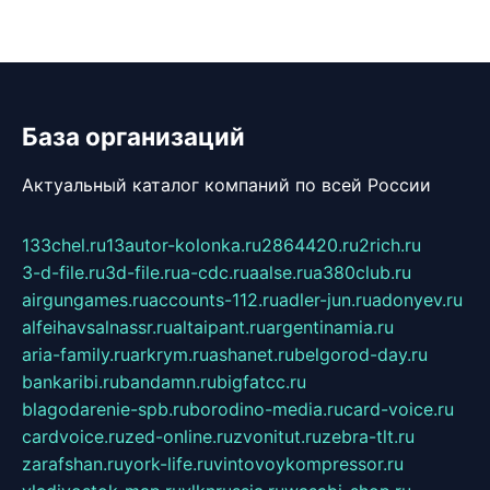
База организаций
Актуальный каталог компаний по всей России
133chel.ru
13autor-kolonka.ru
2864420.ru
2rich.ru
3-d-file.ru
3d-file.ru
a-cdc.ru
aalse.ru
a380club.ru
airgungames.ru
accounts-112.ru
adler-jun.ru
adonyev.ru
alfeihavsalnassr.ru
altaipant.ru
argentinamia.ru
aria-family.ru
arkrym.ru
ashanet.ru
belgorod-day.ru
bankaribi.ru
bandamn.ru
bigfatcc.ru
blagodarenie-spb.ru
borodino-media.ru
card-voice.ru
cardvoice.ru
zed-online.ru
zvonitut.ru
zebra-tlt.ru
zarafshan.ru
york-life.ru
vintovoykompressor.ru