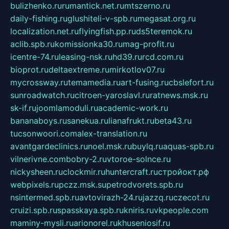
bulizhenko.ru
rumantick.net.ru
mtszerno.ru
daily-fishing.ru
glushiteli-v-spb.ru
megasat.org.ru
localization.net.ru
flyingfish.pp.ru
ds5teremok.ru
aclib.spb.ru
komissionka30.ru
mag-profit.ru
icentre-74.ru
leasing-nsk.ru
hd39.ru
rcd.com.ru
bioprot.ru
deltaextreme.ru
mirkotlov07.ru
mycrossway.ru
temamedia.ru
art-fusing.ru
cbslefort.ru
sunroadwatch.ru
citroen-yaroslavl.ru
ratnews.msk.ru
sk-if.ru
joomlamoduli.ru
academic-work.ru
bananaboys.ru
sanekua.ru
lianafrukt.ru
beta43.ru
tucsonwoori.com
alex-translation.ru
avantgardeclinics.ru
noel.msk.ru
buylq.ru
aquas-spb.ru
vilnerivne.com
bobry-2.ru
vtoroe-solnce.ru
nickysheen.ru
clockmir.ru
huntercraft.ru
стройокт.рф
webpixels.ru
pczz.msk.su
petrodvorets.spb.ru
nsintermed.spb.ru
avtovirazh-24.ru
jazzq.ru
czecot.ru
cruizi.spb.ru
spasskaya.spb.ru
kniris.ru
vkpeople.com
maminy-mysli.ru
arionorel.ru
khuseniosif.ru