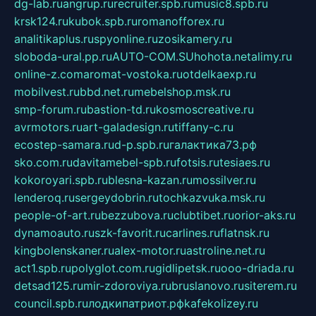
dg-lab.ru
angrup.ru
recruiter.spb.ru
music8.spb.ru
krsk124.ru
kubok.spb.ru
romanofforex.ru
analitikaplus.ru
spyonline.ru
zosikamery.ru
sloboda-ural.pp.ru
AUTO-COM.SU
hohota.net
alimy.ru
online-z.com
aromat-vostoka.ru
otdelkaexp.ru
mobilvest.ru
bbd.net.ru
mebelshop.msk.ru
smp-forum.ru
bastion-td.ru
kosmoscreative.ru
avrmotors.ru
art-galadesign.ru
tiffany-c.ru
ecostep-samara.ru
d-p.spb.ru
галактика73.рф
sko.com.ru
davitamebel-spb.ru
fotsis.ru
tesiaes.ru
kokoroyari.spb.ru
blesna-kazan.ru
mossilver.ru
lenderoq.ru
sergeydobrin.ru
tochkazvuka.msk.ru
people-of-art.ru
bezzubova.ru
clubtibet.ru
orior-aks.ru
dynamoauto.ru
szk-favorit.ru
carlines.ru
flatnsk.ru
kingbolenskaner.ru
alex-motor.ru
astroline.net.ru
act1.spb.ru
polyglot.com.ru
gidlipetsk.ru
ooo-driada.ru
detsad125.ru
mir-zdoroviya.ru
bruslanovo.ru
siterem.ru
council.spb.ru
лодкипатриот.рф
kafekolizey.ru