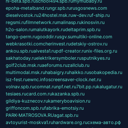
hl-beta.spb.ru
school494.spb.ru
mymubaby.ru
epoha-metalband.ru
ngr.spb.ru
rusgosnews.com
dieselvostok.ru
24hostel.msk.ru
w-dev.ru
f-ship.ru
regsmi.ru
filmnetwork.ru
malinasp.ru
kinosvin.ru
h2o-salon.ru
malutkayork.ru
deltaprim.spb.ru
tango-perm.ru
gooddir.ru
sgv.su
multiki-online.com
webkrasotki.com
cherinvest.ru
detskiy-ostrov.ru
ankou.spb.ru
alvesta1.ru
pdf-creator.ru
nix-files.org.ru
sakhatoday.ru
elektrikersymboler.ru
sputnikyes.ru
golf2club.msk.ru
aeforums.ru
zallclub.ru
multimodal.msk.ru
habaigry.ru
haikko.ru
sobakopedia.ru
isz-fest.ru
ewnc.info
screensaver-clock.net.ru
volnav.spb.ru
comnat.ru
npf.net.ru
7bit.pp.ru
kalugatur.ru
tesiaes.ru
card.com.ru
kazanka.spb.ru
gildiya-kuznecov.ru
kameryboavision.ru
griffoncom.spb.ru
fabrika-emotsiy.ru
PARK-MATROSOVA.RU
agat.spb.ru
avtoyurist-moskva1.ru
hardware.org.ru
схема-авто.рф