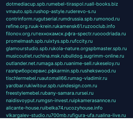
dotmediacup.spb.ru
mebel-tiraspol.ru
all-books.biz
vmauto.spb.ru
shop-astyle.ru
derevo-s.ru
contrinform.ru
gutserial.ru
mdrussia.spb.ru
monod.ru
refine.org.ru
uk-krein.ru
kamensk61.ru
zooclub.info
filonov.org.ru
технокамск.рф
ra-spectr.ru
ooodriada.ru
promelmash.spb.ru
ixtys.spb.ru
fccity.ru
glamourstudio.spb.ru
kola-nature.org
spbmaster.spb.ru
musicoutlet.ru
china.msk.ru
bulldog.su
grimm-online.ru
outlander.net.ru
maga.spb.ru
anime-sell.ru
keseloy.ru
газприборсервис.рф
karmin.spb.ru
shekswood.ru
tischlermebel.ru
automall66.ru
mag-vladimir.ru
yardbar.ru
kiwitour.spb.ru
indesign.com.ru
freestylemebel.ru
bany-samara.ru
rsei.ru
naidisvoyput.ru
mgsn-invest.ru
ipkamerasannce.ru
alicante-house.ru
ibelka74.ru
cozyhouse.info
vlkargalev-studio.ru
700mb.ru
figura-ufa.ru
alina-live.ru
belarusiannews.ru
womenknow.ru
dos-vniimk.ru
sega.net.ru
dv.net.ru
phenomenonsofhistory.com