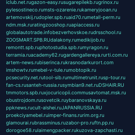
iclub.net.ru
gazon-easy.ru
sugarepilekb.ru
grinox.ru
pylesostineco.ru
msts-ozarenie.ru
kameryjooan.ru
artemovskij.ru
dopler.spb.ru
aid70.ru
metall-perm.ru
ndm.msk.ru
ratingzooshop.ru
apiaccess.ru
globalautotrade.info
bezverhovskoe.ru
drsschool.ru
ZOOSMART.SPB.RU
dalakony.ru
medikijob.ru
remontt.spb.ru
photostudia.spb.ru
myragon.ru
terramia.ru
academy62.ru
gardengallereya.ru
rti.com.ru
artem-news.ru
biserinca.ru
krasnodarkurort.com
imshowtv.ru
mebel-v-tule.ru
mobtopik.ru
pcsecurity.net.ru
tool-sib.ru
multimetrunit.ru
sp-tour.ru
fan-cs.ru
santeh-russia.ru
symbian9.net.ru
DSHAIR.RU
tmmotors.spb.ru
xjocuricopii.com
musavtomat.msk.ru
obustrojdom.ru
sovetcik.ru
ybaranovskaya.ru
ppknews.ru
cult-alshei.ru
JAPANRUSSIA.RU
proekciyamebel.ru
imper-finans.ru
rim.org.ru
glamourai.ru
brassminus.ru
zabor-pro.ru
ftn.pp.ru
dorogoe58.ru
laimengpacker.ru
kuzova-zapchasti.ru