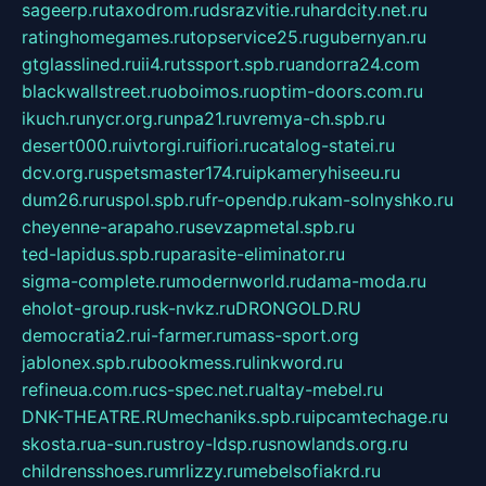
sageerp.ru
taxodrom.ru
dsrazvitie.ru
hardcity.net.ru
ratinghomegames.ru
topservice25.ru
gubernyan.ru
gtglasslined.ru
ii4.ru
tssport.spb.ru
andorra24.com
blackwallstreet.ru
oboimos.ru
optim-doors.com.ru
ikuch.ru
nycr.org.ru
npa21.ru
vremya-ch.spb.ru
desert000.ru
ivtorgi.ru
ifiori.ru
catalog-statei.ru
dcv.org.ru
spetsmaster174.ru
ipkameryhiseeu.ru
dum26.ru
ruspol.spb.ru
fr-opendp.ru
kam-solnyshko.ru
cheyenne-arapaho.ru
sevzapmetal.spb.ru
ted-lapidus.spb.ru
parasite-eliminator.ru
sigma-complete.ru
modernworld.ru
dama-moda.ru
eholot-group.ru
sk-nvkz.ru
DRONGOLD.RU
democratia2.ru
i-farmer.ru
mass-sport.org
jablonex.spb.ru
bookmess.ru
linkword.ru
refineua.com.ru
cs-spec.net.ru
altay-mebel.ru
DNK-THEATRE.RU
mechaniks.spb.ru
ipcamtechage.ru
skosta.ru
a-sun.ru
stroy-ldsp.ru
snowlands.org.ru
childrensshoes.ru
mrlizzy.ru
mebelsofiakrd.ru