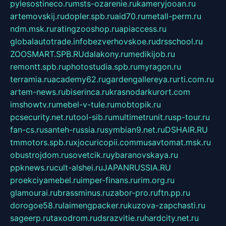
pylesostineco.ru
msts-ozarenie.ru
kameryjooan.ru
artemovskij.ru
dopler.spb.ru
aid70.ru
metall-perm.ru
ndm.msk.ru
ratingzooshop.ru
apiaccess.ru
globalautotrade.info
bezverhovskoe.ru
drsschool.ru
ZOOSMART.SPB.RU
dalakony.ru
medikijob.ru
remontt.spb.ru
photostudia.spb.ru
myragon.ru
terramia.ru
academy62.ru
gardengallereya.ru
rti.com.ru
artem-news.ru
biserinca.ru
krasnodarkurort.com
imshowtv.ru
mebel-v-tule.ru
mobtopik.ru
pcsecurity.net.ru
tool-sib.ru
multimetrunit.ru
sp-tour.ru
fan-cs.ru
santeh-russia.ru
symbian9.net.ru
DSHAIR.RU
tmmotors.spb.ru
xjocuricopii.com
musavtomat.msk.ru
obustrojdom.ru
sovetcik.ru
ybaranovskaya.ru
ppknews.ru
cult-alshei.ru
JAPANRUSSIA.RU
proekciyamebel.ru
imper-finans.ru
rim.org.ru
glamourai.ru
brassminus.ru
zabor-pro.ru
ftn.pp.ru
dorogoe58.ru
laimengpacker.ru
kuzova-zapchasti.ru
sageerp.ru
taxodrom.ru
dsrazvitie.ru
hardcity.net.ru