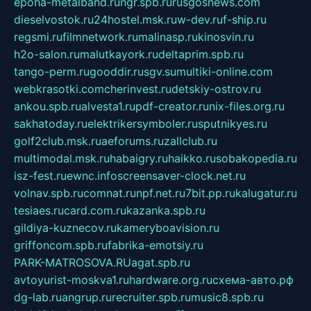
epoha-metalband.ru
ngr.spb.ru
rusgosnews.com
dieselvostok.ru
24hostel.msk.ru
w-dev.ru
f-ship.ru
regsmi.ru
filmnetwork.ru
malinasp.ru
kinosvin.ru
h2o-salon.ru
malutkayork.ru
deltaprim.spb.ru
tango-perm.ru
gooddir.ru
sgv.su
multiki-online.com
webkrasotki.com
cherinvest.ru
detskiy-ostrov.ru
ankou.spb.ru
alvesta1.ru
pdf-creator.ru
nix-files.org.ru
sakhatoday.ru
elektrikersymboler.ru
sputnikyes.ru
golf2club.msk.ru
aeforums.ru
zallclub.ru
multimodal.msk.ru
habaigry.ru
haikko.ru
sobakopedia.ru
isz-fest.ru
ewnc.info
screensaver-clock.net.ru
volnav.spb.ru
comnat.ru
npf.net.ru
7bit.pp.ru
kalugatur.ru
tesiaes.ru
card.com.ru
kazanka.spb.ru
gildiya-kuznecov.ru
kameryboavision.ru
griffoncom.spb.ru
fabrika-emotsiy.ru
PARK-MATROSOVA.RU
agat.spb.ru
avtoyurist-moskva1.ru
hardware.org.ru
схема-авто.рф
dg-lab.ru
angrup.ru
recruiter.spb.ru
music8.spb.ru