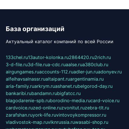
База организаций
Актуальный каталог компаний по всей России
133chel.ru
13autor-kolonka.ru
2864420.ru
2rich.ru
3-d-file.ru
3d-file.ru
a-cdc.ru
aalse.ru
a380club.ru
airgungames.ru
accounts-112.ru
adler-jun.ru
adonyev.ru
alfeihavsalnassr.ru
altaipant.ru
argentinamia.ru
aria-family.ru
arkrym.ru
ashanet.ru
belgorod-day.ru
bankaribi.ru
bandamn.ru
bigfatcc.ru
blagodarenie-spb.ru
borodino-media.ru
card-voice.ru
cardvoice.ru
zed-online.ru
zvonitut.ru
zebra-tlt.ru
zarafshan.ru
york-life.ru
vintovoykompressor.ru
vladivostok-map.ru
vlknrussia.ru
wasabi-shop.ru