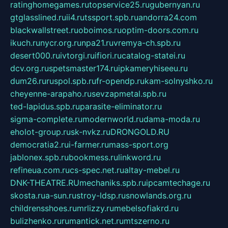
ratinghomegames.ru
topservice25.ru
gubernyan.ru
gtglasslined.ru
ii4.ru
tssport.spb.ru
andorra24.com
blackwallstreet.ru
oboimos.ru
optim-doors.com.ru
ikuch.ru
nycr.org.ru
npa21.ru
vremya-ch.spb.ru
desert000.ru
ivtorgi.ru
ifiori.ru
catalog-statei.ru
dcv.org.ru
spetsmaster174.ru
ipkameryhiseeu.ru
dum26.ru
ruspol.spb.ru
fr-opendp.ru
kam-solnyshko.ru
cheyenne-arapaho.ru
sevzapmetal.spb.ru
ted-lapidus.spb.ru
parasite-eliminator.ru
sigma-complete.ru
modernworld.ru
dama-moda.ru
eholot-group.ru
sk-nvkz.ru
DRONGOLD.RU
democratia2.ru
i-farmer.ru
mass-sport.org
jablonex.spb.ru
bookmess.ru
linkword.ru
refineua.com.ru
cs-spec.net.ru
altay-mebel.ru
DNK-THEATRE.RU
mechaniks.spb.ru
ipcamtechage.ru
skosta.ru
a-sun.ru
stroy-ldsp.ru
snowlands.org.ru
childrensshoes.ru
mrlizzy.ru
mebelsofiakrd.ru
bulizhenko.ru
rumantick.net.ru
mtszerno.ru