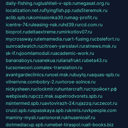
daily-fishing.ru
glushiteli-v-spb.ru
megasat.org.ru
localization.net.ru
flyingfish.pp.ru
ds5teremok.ru
aclib.spb.ru
komissionka30.ru
mag-profit.ru
icentre-74.ru
leasing-nsk.ru
hd39.ru
rcd.com.ru
bioprot.ru
deltaextreme.ru
mirkotlov07.ru
mycrossway.ru
temamedia.ru
art-fusing.ru
cbslefort.ru
sunroadwatch.ru
citroen-yaroslavl.ru
ratnews.msk.ru
sk-if.ru
joomlamoduli.ru
academic-work.ru
bananaboys.ru
sanekua.ru
lianafrukt.ru
beta43.ru
tucsonwoori.com
alex-translation.ru
avantgardeclinics.ru
noel.msk.ru
buylq.ru
aquas-spb.ru
vilnerivne.com
bobry-2.ru
vtoroe-solnce.ru
nickysheen.ru
clockmir.ru
huntercraft.ru
стройокт.рф
webpixels.ru
pczz.msk.su
petrodvorets.spb.ru
nsintermed.spb.ru
avtovirazh-24.ru
jazzq.ru
czecot.ru
cruizi.spb.ru
spasskaya.spb.ru
kniris.ru
vkpeople.com
maminy-mysli.ru
arionorel.ru
khuseniosif.ru
dotmediacup.spb.ru
mebel-tiraspol.ru
all-books.biz