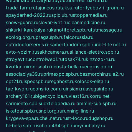
webamator.ru
zaryna.ru
youtubefree.ru
x-ton.ru
trade-farm.ru
tajuncos.ru
taksu.ru
tor-lyubov-i-grom.ru
spayderhed-2022.ru
splclub.ru
stoppamedia.ru
snow-guard.ru
slovar-ivrit.ru
cleanmedicine.ru
shkurki-karakulya.ru
kanotiforet.spb.ru
tutmassage.ru
ecolog.org.ru
praga.spb.ru
falcorussia.ru
autodoctorservis.ru
kamertondom.spb.ru
net-life.net.ru
avto-vozim.ru
sakhcamera.ru
alliance-electro.spb.ru
stroyavt.ru
controlweb1.ru
tdsak74.ru
kinzozo-ru.ru
kvotka.ru
iron-snab.ru
costa-bella.ru
eugrus.pp.ru
associaciya39.ru
primexpo.spb.ru
bezmorchin.ru
ia2.ru
cpt21.ru
ispecspb.ru
regahost.ru
kolosok-elita.ru
tae-kwon.ru
consrio.com.ru
insiam.ru
avegainfo.ru
archery161.ru
bigencyclica.ru
vlast16.ru
korru.net
sarmiento.spb.su
extelopedia.ru
lammin-suo.spb.ru
iskatour.spb.ru
snpi.org.ru
running-line.ru
krygeva-spa.ru
chel.net.ru
rust-loco.ru
dugshop.ru
hl-beta.spb.ru
school494.spb.ru
mymubaby.ru