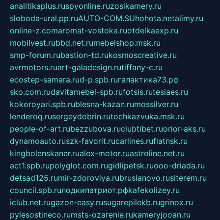
analitikaplus.ru
spyonline.ru
zosikamery.ru
sloboda-ural.pp.ru
AUTO-COM.SU
hohota.net
alimy.ru
online-z.com
aromat-vostoka.ru
otdelkaexp.ru
mobilvest.ru
bbd.net.ru
mebelshop.msk.ru
smp-forum.ru
bastion-td.ru
kosmoscreative.ru
avrmotors.ru
art-galadesign.ru
tiffany-c.ru
ecostep-samara.ru
d-p.spb.ru
галактика73.рф
sko.com.ru
davitamebel-spb.ru
fotsis.ru
tesiaes.ru
kokoroyari.spb.ru
blesna-kazan.ru
mossilver.ru
lenderoq.ru
sergeydobrin.ru
tochkazvuka.msk.ru
people-of-art.ru
bezzubova.ru
clubtibet.ru
orior-aks.ru
dynamoauto.ru
szk-favorit.ru
carlines.ru
flatnsk.ru
kingbolenskaner.ru
alex-motor.ru
astroline.net.ru
act1.spb.ru
polyglot.com.ru
gidlipetsk.ru
ooo-driada.ru
detsad125.ru
mir-zdoroviya.ru
bruslanovo.ru
siterem.ru
council.spb.ru
лодкипатриот.рф
kafekolizey.ru
iclub.net.ru
gazon-easy.ru
sugarepilekb.ru
grinox.ru
pylesostineco.ru
msts-ozarenie.ru
kameryjooan.ru