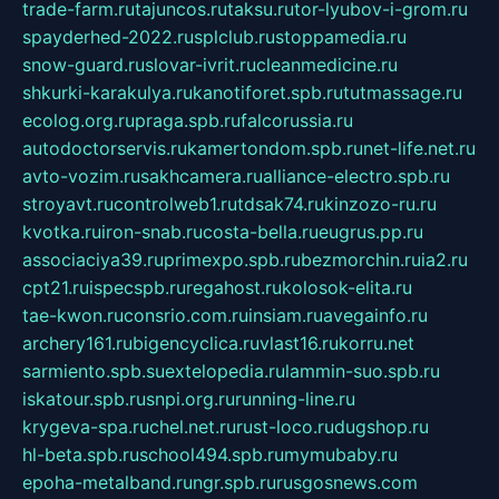
trade-farm.ru
tajuncos.ru
taksu.ru
tor-lyubov-i-grom.ru
spayderhed-2022.ru
splclub.ru
stoppamedia.ru
snow-guard.ru
slovar-ivrit.ru
cleanmedicine.ru
shkurki-karakulya.ru
kanotiforet.spb.ru
tutmassage.ru
ecolog.org.ru
praga.spb.ru
falcorussia.ru
autodoctorservis.ru
kamertondom.spb.ru
net-life.net.ru
avto-vozim.ru
sakhcamera.ru
alliance-electro.spb.ru
stroyavt.ru
controlweb1.ru
tdsak74.ru
kinzozo-ru.ru
kvotka.ru
iron-snab.ru
costa-bella.ru
eugrus.pp.ru
associaciya39.ru
primexpo.spb.ru
bezmorchin.ru
ia2.ru
cpt21.ru
ispecspb.ru
regahost.ru
kolosok-elita.ru
tae-kwon.ru
consrio.com.ru
insiam.ru
avegainfo.ru
archery161.ru
bigencyclica.ru
vlast16.ru
korru.net
sarmiento.spb.su
extelopedia.ru
lammin-suo.spb.ru
iskatour.spb.ru
snpi.org.ru
running-line.ru
krygeva-spa.ru
chel.net.ru
rust-loco.ru
dugshop.ru
hl-beta.spb.ru
school494.spb.ru
mymubaby.ru
epoha-metalband.ru
ngr.spb.ru
rusgosnews.com