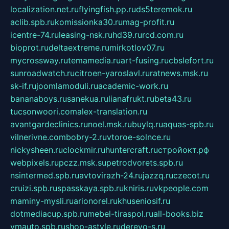
localization.net.ru
flyingfish.pp.ru
ds5teremok.ru
aclib.spb.ru
komissionka30.ru
mag-profit.ru
icentre-74.ru
leasing-nsk.ru
hd39.ru
rcd.com.ru
bioprot.ru
deltaextreme.ru
mirkotlov07.ru
mycrossway.ru
temamedia.ru
art-fusing.ru
cbslefort.ru
sunroadwatch.ru
citroen-yaroslavl.ru
ratnews.msk.ru
sk-if.ru
joomlamoduli.ru
academic-work.ru
bananaboys.ru
sanekua.ru
lianafrukt.ru
beta43.ru
tucsonwoori.com
alex-translation.ru
avantgardeclinics.ru
noel.msk.ru
buylq.ru
aquas-spb.ru
vilnerivne.com
bobry-2.ru
vtoroe-solnce.ru
nickysheen.ru
clockmir.ru
huntercraft.ru
стройокт.рф
webpixels.ru
pczz.msk.su
petrodvorets.spb.ru
nsintermed.spb.ru
avtovirazh-24.ru
jazzq.ru
czecot.ru
cruizi.spb.ru
spasskaya.spb.ru
kniris.ru
vkpeople.com
maminy-mysli.ru
arionorel.ru
khuseniosif.ru
dotmediacup.spb.ru
mebel-tiraspol.ru
all-books.biz
vmauto.spb.ru
shop-astyle.ru
derevo-s.ru