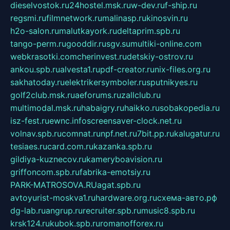
dieselvostok.ru
24hostel.msk.ru
w-dev.ru
f-ship.ru
regsmi.ru
filmnetwork.ru
malinasp.ru
kinosvin.ru
h2o-salon.ru
malutkayork.ru
deltaprim.spb.ru
tango-perm.ru
gooddir.ru
sgv.su
multiki-online.com
webkrasotki.com
cherinvest.ru
detskiy-ostrov.ru
ankou.spb.ru
alvesta1.ru
pdf-creator.ru
nix-files.org.ru
sakhatoday.ru
elektrikersymboler.ru
sputnikyes.ru
golf2club.msk.ru
aeforums.ru
zallclub.ru
multimodal.msk.ru
habaigry.ru
haikko.ru
sobakopedia.ru
isz-fest.ru
ewnc.info
screensaver-clock.net.ru
volnav.spb.ru
comnat.ru
npf.net.ru
7bit.pp.ru
kalugatur.ru
tesiaes.ru
card.com.ru
kazanka.spb.ru
gildiya-kuznecov.ru
kameryboavision.ru
griffoncom.spb.ru
fabrika-emotsiy.ru
PARK-MATROSOVA.RU
agat.spb.ru
avtoyurist-moskva1.ru
hardware.org.ru
схема-авто.рф
dg-lab.ru
angrup.ru
recruiter.spb.ru
music8.spb.ru
krsk124.ru
kubok.spb.ru
romanofforex.ru