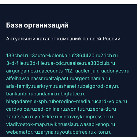
База организаций
Актуальный каталог компаний по всей России
133chel.ru
13autor-kolonka.ru
2864420.ru
2rich.ru
3-d-file.ru
3d-file.ru
a-cdc.ru
aalse.ru
a380club.ru
airgungames.ru
accounts-112.ru
adler-jun.ru
adonyev.ru
alfeihavsalnassr.ru
altaipant.ru
argentinamia.ru
aria-family.ru
arkrym.ru
ashanet.ru
belgorod-day.ru
bankaribi.ru
bandamn.ru
bigfatcc.ru
blagodarenie-spb.ru
borodino-media.ru
card-voice.ru
cardvoice.ru
zed-online.ru
zvonitut.ru
zebra-tlt.ru
zarafshan.ru
york-life.ru
vintovoykompressor.ru
vladivostok-map.ru
vlknrussia.ru
wasabi-shop.ru
webamator.ru
zaryna.ru
youtubefree.ru
x-ton.ru