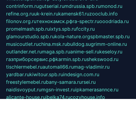
contrinform.ru
gutserial.ru
mdrussia.spb.ru
monod.ru
refine.org.ru
uk-krein.ru
kamensk61.ru
zooclub.info
filonov.org.ru
технокамск.рф
ra-spectr.ru
ooodriada.ru
promelmash.spb.ru
ixtys.spb.ru
fccity.ru
glamourstudio.spb.ru
kola-nature.org
spbmaster.spb.ru
musicoutlet.ru
china.msk.ru
bulldog.su
grimm-online.ru
outlander.net.ru
maga.spb.ru
anime-sell.ru
keseloy.ru
газприборсервис.рф
karmin.spb.ru
shekswood.ru
tischlermebel.ru
automall66.ru
mag-vladimir.ru
yardbar.ru
kiwitour.spb.ru
indesign.com.ru
freestylemebel.ru
bany-samara.ru
rsei.ru
naidisvoyput.ru
mgsn-invest.ru
ipkamerasannce.ru
alicante-house.ru
ibelka74.ru
cozyhouse.info
vlkargalev-studio.ru
700mb.ru
figura-ufa.ru
alina-live.ru
belarusiannews.ru
womenknow.ru
dos-vniimk.ru
sega.net.ru
dv.net.ru
phenomenonsofhistory.com
telesputnik.net.ru
wall.pp.ru
pylesosroidmi.ru
gtc-clan.ru
cligs.ru
bibikazap.ru
popova.org.ru