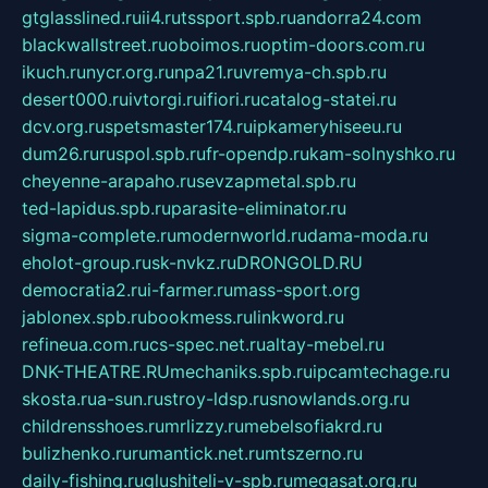
gtglasslined.ru
ii4.ru
tssport.spb.ru
andorra24.com
blackwallstreet.ru
oboimos.ru
optim-doors.com.ru
ikuch.ru
nycr.org.ru
npa21.ru
vremya-ch.spb.ru
desert000.ru
ivtorgi.ru
ifiori.ru
catalog-statei.ru
dcv.org.ru
spetsmaster174.ru
ipkameryhiseeu.ru
dum26.ru
ruspol.spb.ru
fr-opendp.ru
kam-solnyshko.ru
cheyenne-arapaho.ru
sevzapmetal.spb.ru
ted-lapidus.spb.ru
parasite-eliminator.ru
sigma-complete.ru
modernworld.ru
dama-moda.ru
eholot-group.ru
sk-nvkz.ru
DRONGOLD.RU
democratia2.ru
i-farmer.ru
mass-sport.org
jablonex.spb.ru
bookmess.ru
linkword.ru
refineua.com.ru
cs-spec.net.ru
altay-mebel.ru
DNK-THEATRE.RU
mechaniks.spb.ru
ipcamtechage.ru
skosta.ru
a-sun.ru
stroy-ldsp.ru
snowlands.org.ru
childrensshoes.ru
mrlizzy.ru
mebelsofiakrd.ru
bulizhenko.ru
rumantick.net.ru
mtszerno.ru
daily-fishing.ru
glushiteli-v-spb.ru
megasat.org.ru