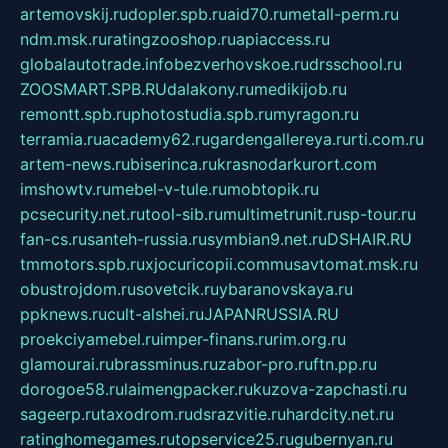
artemovskij.ru
dopler.spb.ru
aid70.ru
metall-perm.ru
ndm.msk.ru
ratingzooshop.ru
apiaccess.ru
globalautotrade.info
bezverhovskoe.ru
drsschool.ru
ZOOSMART.SPB.RU
dalakony.ru
medikijob.ru
remontt.spb.ru
photostudia.spb.ru
myragon.ru
terramia.ru
academy62.ru
gardengallereya.ru
rti.com.ru
artem-news.ru
biserinca.ru
krasnodarkurort.com
imshowtv.ru
mebel-v-tule.ru
mobtopik.ru
pcsecurity.net.ru
tool-sib.ru
multimetrunit.ru
sp-tour.ru
fan-cs.ru
santeh-russia.ru
symbian9.net.ru
DSHAIR.RU
tmmotors.spb.ru
xjocuricopii.com
musavtomat.msk.ru
obustrojdom.ru
sovetcik.ru
ybaranovskaya.ru
ppknews.ru
cult-alshei.ru
JAPANRUSSIA.RU
proekciyamebel.ru
imper-finans.ru
rim.org.ru
glamourai.ru
brassminus.ru
zabor-pro.ru
ftn.pp.ru
dorogoe58.ru
laimengpacker.ru
kuzova-zapchasti.ru
sageerp.ru
taxodrom.ru
dsrazvitie.ru
hardcity.net.ru
ratinghomegames.ru
topservice25.ru
gubernyan.ru