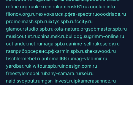
refine.org.ru
uk-krein.ru
kamensk61.ru
zooclub.info
filonov.org.ru
технокамск.рф
ra-spectr.ru
ooodriada.ru
promelmash.spb.ru
ixtys.spb.ru
fccity.ru
glamourstudio.spb.ru
kola-nature.org
spbmaster.spb.ru
musicoutlet.ru
china.msk.ru
bulldog.su
grimm-online.ru
outlander.net.ru
maga.spb.ru
anime-sell.ru
keseloy.ru
газприборсервис.рф
karmin.spb.ru
shekswood.ru
tischlermebel.ru
automall66.ru
mag-vladimir.ru
yardbar.ru
kiwitour.spb.ru
indesign.com.ru
freestylemebel.ru
bany-samara.ru
rsei.ru
naidisvoyput.ru
mgsn-invest.ru
ipkamerasannce.ru
alicante-house.ru
ibelka74.ru
cozyhouse.info
vlkargalev-studio.ru
700mb.ru
figura-ufa.ru
alina-live.ru
belarusiannews.ru
womenknow.ru
dos-vniimk.ru
sega.net.ru
dv.net.ru
phenomenonsofhistory.com
telesputnik.net.ru
wall.pp.ru
pylesosroidmi.ru
gtc-clan.ru
cligs.ru
bibikazap.ru
popova.org.ru
netwhistler.spb.ru
bellvil.ru
bonzon.ru
iss-vladik.ru