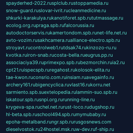
spayderhed-2022.ru
splclub.ru
stoppamedia.ru
snow-guard.ru
slovar-ivrit.ru
cleanmedicine.ru
shkurki-karakulya.ru
kanotiforet.spb.ru
tutmassage.ru
ecolog.org.ru
praga.spb.ru
falcorussia.ru
autodoctorservis.ru
kamertondom.spb.ru
net-life.net.ru
avto-vozim.ru
sakhcamera.ru
alliance-electro.spb.ru
stroyavt.ru
controlweb1.ru
tdsak74.ru
kinzozo-ru.ru
kvotka.ru
iron-snab.ru
costa-bella.ru
eugrus.pp.ru
associaciya39.ru
primexpo.spb.ru
bezmorchin.ru
ia2.ru
cpt21.ru
ispecspb.ru
regahost.ru
kolosok-elita.ru
tae-kwon.ru
consrio.com.ru
insiam.ru
avegainfo.ru
archery161.ru
bigencyclica.ru
vlast16.ru
korru.net
sarmiento.spb.su
extelopedia.ru
lammin-suo.spb.ru
iskatour.spb.ru
snpi.org.ru
running-line.ru
krygeva-spa.ru
chel.net.ru
rust-loco.ru
dugshop.ru
hl-beta.spb.ru
school494.spb.ru
mymubaby.ru
epoha-metalband.ru
ngr.spb.ru
rusgosnews.com
dieselvostok.ru
24hostel.msk.ru
w-dev.ru
f-ship.ru