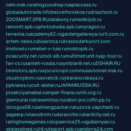
ndm.msk.ru
ratingzooshop.ru
apiaccess.ru
globalautotrade.info
bezverhovskoe.ru
drsschool.ru
ZOOSMART.SPB.RU
dalakony.ru
medikijob.ru
remontt.spb.ru
photostudia.spb.ru
myragon.ru
terramia.ru
academy62.ru
gardengallereya.ru
rti.com.ru
artem-news.ru
biserinca.ru
krasnodarkurort.com
imshowtv.ru
mebel-v-tule.ru
mobtopik.ru
pcsecurity.net.ru
tool-sib.ru
multimetrunit.ru
sp-tour.ru
fan-cs.ru
santeh-russia.ru
symbian9.net.ru
DSHAIR.RU
tmmotors.spb.ru
xjocuricopii.com
musavtomat.msk.ru
obustrojdom.ru
sovetcik.ru
ybaranovskaya.ru
ppknews.ru
cult-alshei.ru
JAPANRUSSIA.RU
proekciyamebel.ru
imper-finans.ru
rim.org.ru
glamourai.ru
brassminus.ru
zabor-pro.ru
ftn.pp.ru
dorogoe58.ru
laimengpacker.ru
kuzova-zapchasti.ru
sageerp.ru
taxodrom.ru
dsrazvitie.ru
hardcity.net.ru
ratinghomegames.ru
topservice25.ru
gubernyan.ru
gtglasslined.ru
ii4.ru
tssport.spb.ru
andorra24.com