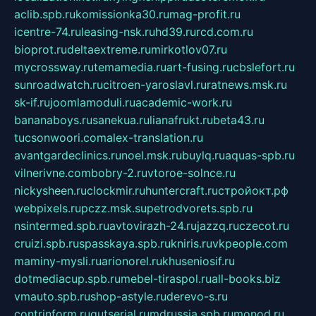
aclib.spb.ru
komissionka30.ru
mag-profit.ru
icentre-74.ru
leasing-nsk.ru
hd39.ru
rcd.com.ru
bioprot.ru
deltaextreme.ru
mirkotlov07.ru
mycrossway.ru
temamedia.ru
art-fusing.ru
cbslefort.ru
sunroadwatch.ru
citroen-yaroslavl.ru
ratnews.msk.ru
sk-if.ru
joomlamoduli.ru
academic-work.ru
bananaboys.ru
sanekua.ru
lianafrukt.ru
beta43.ru
tucsonwoori.com
alex-translation.ru
avantgardeclinics.ru
noel.msk.ru
buylq.ru
aquas-spb.ru
vilnerivne.com
bobry-2.ru
vtoroe-solnce.ru
nickysheen.ru
clockmir.ru
huntercraft.ru
стройокт.рф
webpixels.ru
pczz.msk.su
petrodvorets.spb.ru
nsintermed.spb.ru
avtovirazh-24.ru
jazzq.ru
czecot.ru
cruizi.spb.ru
spasskaya.spb.ru
kniris.ru
vkpeople.com
maminy-mysli.ru
arionorel.ru
khuseniosif.ru
dotmediacup.spb.ru
mebel-tiraspol.ru
all-books.biz
vmauto.spb.ru
shop-astyle.ru
derevo-s.ru
contrinform.ru
gutserial.ru
mdrussia.spb.ru
monod.ru