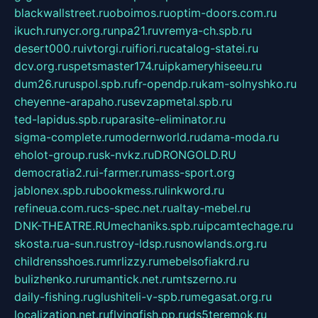
blackwallstreet.ru
oboimos.ru
optim-doors.com.ru
ikuch.ru
nycr.org.ru
npa21.ru
vremya-ch.spb.ru
desert000.ru
ivtorgi.ru
ifiori.ru
catalog-statei.ru
dcv.org.ru
spetsmaster174.ru
ipkameryhiseeu.ru
dum26.ru
ruspol.spb.ru
fr-opendp.ru
kam-solnyshko.ru
cheyenne-arapaho.ru
sevzapmetal.spb.ru
ted-lapidus.spb.ru
parasite-eliminator.ru
sigma-complete.ru
modernworld.ru
dama-moda.ru
eholot-group.ru
sk-nvkz.ru
DRONGOLD.RU
democratia2.ru
i-farmer.ru
mass-sport.org
jablonex.spb.ru
bookmess.ru
linkword.ru
refineua.com.ru
cs-spec.net.ru
altay-mebel.ru
DNK-THEATRE.RU
mechaniks.spb.ru
ipcamtechage.ru
skosta.ru
a-sun.ru
stroy-ldsp.ru
snowlands.org.ru
childrensshoes.ru
mrlizzy.ru
mebelsofiakrd.ru
bulizhenko.ru
rumantick.net.ru
mtszerno.ru
daily-fishing.ru
glushiteli-v-spb.ru
megasat.org.ru
localization.net.ru
flyingfish.pp.ru
ds5teremok.ru