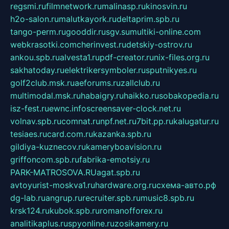
regsmi.ru
filmnetwork.ru
malinasp.ru
kinosvin.ru
h2o-salon.ru
malutkayork.ru
deltaprim.spb.ru
tango-perm.ru
gooddir.ru
sgv.su
multiki-online.com
webkrasotki.com
cherinvest.ru
detskiy-ostrov.ru
ankou.spb.ru
alvesta1.ru
pdf-creator.ru
nix-files.org.ru
sakhatoday.ru
elektrikersymboler.ru
sputnikyes.ru
golf2club.msk.ru
aeforums.ru
zallclub.ru
multimodal.msk.ru
habaigry.ru
haikko.ru
sobakopedia.ru
isz-fest.ru
ewnc.info
screensaver-clock.net.ru
volnav.spb.ru
comnat.ru
npf.net.ru
7bit.pp.ru
kalugatur.ru
tesiaes.ru
card.com.ru
kazanka.spb.ru
gildiya-kuznecov.ru
kameryboavision.ru
griffoncom.spb.ru
fabrika-emotsiy.ru
PARK-MATROSOVA.RU
agat.spb.ru
avtoyurist-moskva1.ru
hardware.org.ru
схема-авто.рф
dg-lab.ru
angrup.ru
recruiter.spb.ru
music8.spb.ru
krsk124.ru
kubok.spb.ru
romanofforex.ru
analitikaplus.ru
spyonline.ru
zosikamery.ru