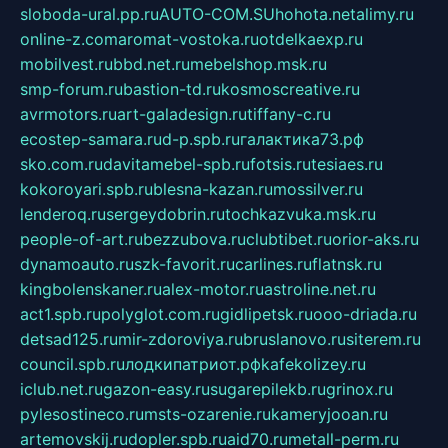
sloboda-ural.pp.ru
AUTO-COM.SU
hohota.net
alimy.ru
online-z.com
aromat-vostoka.ru
otdelkaexp.ru
mobilvest.ru
bbd.net.ru
mebelshop.msk.ru
smp-forum.ru
bastion-td.ru
kosmoscreative.ru
avrmotors.ru
art-galadesign.ru
tiffany-c.ru
ecostep-samara.ru
d-p.spb.ru
галактика73.рф
sko.com.ru
davitamebel-spb.ru
fotsis.ru
tesiaes.ru
kokoroyari.spb.ru
blesna-kazan.ru
mossilver.ru
lenderoq.ru
sergeydobrin.ru
tochkazvuka.msk.ru
people-of-art.ru
bezzubova.ru
clubtibet.ru
orior-aks.ru
dynamoauto.ru
szk-favorit.ru
carlines.ru
flatnsk.ru
kingbolenskaner.ru
alex-motor.ru
astroline.net.ru
act1.spb.ru
polyglot.com.ru
gidlipetsk.ru
ooo-driada.ru
detsad125.ru
mir-zdoroviya.ru
bruslanovo.ru
siterem.ru
council.spb.ru
лодкипатриот.рф
kafekolizey.ru
iclub.net.ru
gazon-easy.ru
sugarepilekb.ru
grinox.ru
pylesostineco.ru
msts-ozarenie.ru
kameryjooan.ru
artemovskij.ru
dopler.spb.ru
aid70.ru
metall-perm.ru