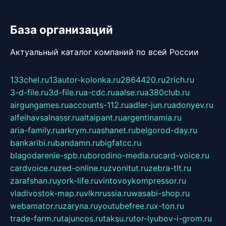
База организаций
Актуальный каталог компаний по всей России
133chel.ru
13autor-kolonka.ru
2864420.ru
2rich.ru
3-d-file.ru
3d-file.ru
a-cdc.ru
aalse.ru
a380club.ru
airgungames.ru
accounts-112.ru
adler-jun.ru
adonyev.ru
alfeihavsalnassr.ru
altaipant.ru
argentinamia.ru
aria-family.ru
arkrym.ru
ashanet.ru
belgorod-day.ru
bankaribi.ru
bandamn.ru
bigfatcc.ru
blagodarenie-spb.ru
borodino-media.ru
card-voice.ru
cardvoice.ru
zed-online.ru
zvonitut.ru
zebra-tlt.ru
zarafshan.ru
york-life.ru
vintovoykompressor.ru
vladivostok-map.ru
vlknrussia.ru
wasabi-shop.ru
webamator.ru
zaryna.ru
youtubefree.ru
x-ton.ru
trade-farm.ru
tajuncos.ru
taksu.ru
tor-lyubov-i-grom.ru