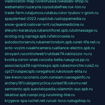
vladivostok-map.ru
vlknrussia.ru
wasabi-shop.ru
webamator.ru
zaryna.ru
youtubefree.ru
x-ton.ru
trade-farm.ru
tajuncos.ru
taksu.ru
tor-lyubov-i-grom.ru
spayderhed-2022.ru
splclub.ru
stoppamedia.ru
snow-guard.ru
slovar-ivrit.ru
cleanmedicine.ru
shkurki-karakulya.ru
kanotiforet.spb.ru
tutmassage.ru
ecolog.org.ru
praga.spb.ru
falcorussia.ru
autodoctorservis.ru
kamertondom.spb.ru
net-life.net.ru
avto-vozim.ru
sakhcamera.ru
alliance-electro.spb.ru
stroyavt.ru
controlweb1.ru
tdsak74.ru
kinzozo-ru.ru
kvotka.ru
iron-snab.ru
costa-bella.ru
eugrus.pp.ru
associaciya39.ru
primexpo.spb.ru
bezmorchin.ru
ia2.ru
cpt21.ru
ispecspb.ru
regahost.ru
kolosok-elita.ru
tae-kwon.ru
consrio.com.ru
insiam.ru
avegainfo.ru
archery161.ru
bigencyclica.ru
vlast16.ru
korru.net
sarmiento.spb.su
extelopedia.ru
lammin-suo.spb.ru
iskatour.spb.ru
snpi.org.ru
running-line.ru
krygeva-spa.ru
chel.net.ru
rust-loco.ru
dugshop.ru