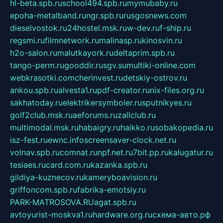
hl-beta.spb.ru
school494.spb.ru
mymubaby.ru
epoha-metalband.ru
ngr.spb.ru
rusgosnews.com
dieselvostok.ru
24hostel.msk.ru
w-dev.ru
f-ship.ru
regsmi.ru
filmnetwork.ru
malinasp.ru
kinosvin.ru
h2o-salon.ru
malutkayork.ru
deltaprim.spb.ru
tango-perm.ru
gooddir.ru
sgv.su
multiki-online.com
webkrasotki.com
cherinvest.ru
detskiy-ostrov.ru
ankou.spb.ru
alvesta1.ru
pdf-creator.ru
nix-files.org.ru
sakhatoday.ru
elektrikersymboler.ru
sputnikyes.ru
golf2club.msk.ru
aeforums.ru
zallclub.ru
multimodal.msk.ru
habaigry.ru
haikko.ru
sobakopedia.ru
isz-fest.ru
ewnc.info
screensaver-clock.net.ru
volnav.spb.ru
comnat.ru
npf.net.ru
7bit.pp.ru
kalugatur.ru
tesiaes.ru
card.com.ru
kazanka.spb.ru
gildiya-kuznecov.ru
kameryboavision.ru
griffoncom.spb.ru
fabrika-emotsiy.ru
PARK-MATROSOVA.RU
agat.spb.ru
avtoyurist-moskva1.ru
hardware.org.ru
схема-авто.рф