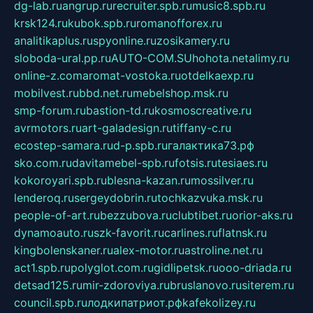
dg-lab.ru
angrup.ru
recruiter.spb.ru
music8.spb.ru
krsk124.ru
kubok.spb.ru
romanofforex.ru
analitikaplus.ru
spyonline.ru
zosikamery.ru
sloboda-ural.pp.ru
AUTO-COM.SU
hohota.net
alimy.ru
online-z.com
aromat-vostoka.ru
otdelkaexp.ru
mobilvest.ru
bbd.net.ru
mebelshop.msk.ru
smp-forum.ru
bastion-td.ru
kosmoscreative.ru
avrmotors.ru
art-galadesign.ru
tiffany-c.ru
ecostep-samara.ru
d-p.spb.ru
галактика73.рф
sko.com.ru
davitamebel-spb.ru
fotsis.ru
tesiaes.ru
kokoroyari.spb.ru
blesna-kazan.ru
mossilver.ru
lenderoq.ru
sergeydobrin.ru
tochkazvuka.msk.ru
people-of-art.ru
bezzubova.ru
clubtibet.ru
orior-aks.ru
dynamoauto.ru
szk-favorit.ru
carlines.ru
flatnsk.ru
kingbolenskaner.ru
alex-motor.ru
astroline.net.ru
act1.spb.ru
polyglot.com.ru
gidlipetsk.ru
ooo-driada.ru
detsad125.ru
mir-zdoroviya.ru
bruslanovo.ru
siterem.ru
council.spb.ru
лодкипатриот.рф
kafekolizey.ru