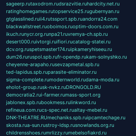
sageerp.ru
taxodrom.ru
dsrazvitie.ru
hardcity.net.ru
ratinghomegames.ru
topservice25.ru
gubernyan.ru
gtglasslined.ru
ii4.ru
tssport.spb.ru
andorra24.com
blackwallstreet.ru
oboimos.ru
optim-doors.com.ru
ikuch.ru
nycr.org.ru
npa21.ru
vremya-ch.spb.ru
desert000.ru
ivtorgi.ru
ifiori.ru
catalog-statei.ru
dcv.org.ru
spetsmaster174.ru
ipkameryhiseeu.ru
dum26.ru
ruspol.spb.ru
fr-opendp.ru
kam-solnyshko.ru
cheyenne-arapaho.ru
sevzapmetal.spb.ru
ted-lapidus.spb.ru
parasite-eliminator.ru
sigma-complete.ru
modernworld.ru
dama-moda.ru
eholot-group.ru
sk-nvkz.ru
DRONGOLD.RU
democratia2.ru
i-farmer.ru
mass-sport.org
jablonex.spb.ru
bookmess.ru
linkword.ru
refineua.com.ru
cs-spec.net.ru
altay-mebel.ru
DNK-THEATRE.RU
mechaniks.spb.ru
ipcamtechage.ru
skosta.ru
a-sun.ru
stroy-ldsp.ru
snowlands.org.ru
childrensshoes.ru
mrlizzy.ru
mebelsofiakrd.ru