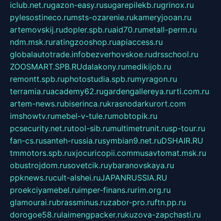
iclub.net.ru
gazon-easy.ru
sugarepilekb.ru
grinox.ru
pylesostineco.ru
msts-ozarenie.ru
kameryjooan.ru
artemovskij.ru
dopler.spb.ru
aid70.ru
metall-perm.ru
ndm.msk.ru
ratingzooshop.ru
apiaccess.ru
globalautotrade.info
bezverhovskoe.ru
drsschool.ru
ZOOSMART.SPB.RU
dalakony.ru
medikijob.ru
remontt.spb.ru
photostudia.spb.ru
myragon.ru
terramia.ru
academy62.ru
gardengallereya.ru
rti.com.ru
artem-news.ru
biserinca.ru
krasnodarkurort.com
imshowtv.ru
mebel-v-tule.ru
mobtopik.ru
pcsecurity.net.ru
tool-sib.ru
multimetrunit.ru
sp-tour.ru
fan-cs.ru
santeh-russia.ru
symbian9.net.ru
DSHAIR.RU
tmmotors.spb.ru
xjocuricopii.com
musavtomat.msk.ru
obustrojdom.ru
sovetcik.ru
ybaranovskaya.ru
ppknews.ru
cult-alshei.ru
JAPANRUSSIA.RU
proekciyamebel.ru
imper-finans.ru
rim.org.ru
glamourai.ru
brassminus.ru
zabor-pro.ru
ftn.pp.ru
dorogoe58.ru
laimengpacker.ru
kuzova-zapchasti.ru