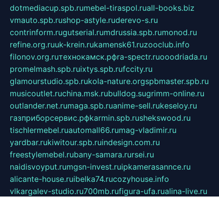
dotmediacup.spb.ru
mebel-tiraspol.ru
all-books.biz
vmauto.spb.ru
shop-astyle.ru
derevo-s.ru
contrinform.ru
gutserial.ru
mdrussia.spb.ru
monod.ru
refine.org.ru
uk-krein.ru
kamensk61.ru
zooclub.info
filonov.org.ru
технокамск.рф
ra-spectr.ru
ooodriada.ru
promelmash.spb.ru
ixtys.spb.ru
fccity.ru
glamourstudio.spb.ru
kola-nature.org
spbmaster.spb.ru
musicoutlet.ru
china.msk.ru
bulldog.su
grimm-online.ru
outlander.net.ru
maga.spb.ru
anime-sell.ru
keseloy.ru
газприборсервис.рф
karmin.spb.ru
shekswood.ru
tischlermebel.ru
automall66.ru
mag-vladimir.ru
yardbar.ru
kiwitour.spb.ru
indesign.com.ru
freestylemebel.ru
bany-samara.ru
rsei.ru
naidisvoyput.ru
mgsn-invest.ru
ipkamerasannce.ru
alicante-house.ru
ibelka74.ru
cozyhouse.info
vlkargalev-studio.ru
700mb.ru
figura-ufa.ru
alina-live.ru
belarusiannews.ru
womenknow.ru
dos-vniimk.ru
sega.net.ru
dv.net.ru
phenomenonsofhistory.com