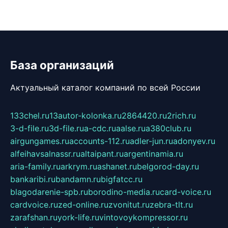
База организаций
Актуальный каталог компаний по всей России
133chel.ru
13autor-kolonka.ru
2864420.ru
2rich.ru
3-d-file.ru
3d-file.ru
a-cdc.ru
aalse.ru
a380club.ru
airgungames.ru
accounts-112.ru
adler-jun.ru
adonyev.ru
alfeihavsalnassr.ru
altaipant.ru
argentinamia.ru
aria-family.ru
arkrym.ru
ashanet.ru
belgorod-day.ru
bankaribi.ru
bandamn.ru
bigfatcc.ru
blagodarenie-spb.ru
borodino-media.ru
card-voice.ru
cardvoice.ru
zed-online.ru
zvonitut.ru
zebra-tlt.ru
zarafshan.ru
york-life.ru
vintovoykompressor.ru