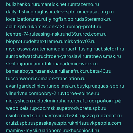
bulizhenko.ru
rumantick.net.ru
mtszerno.ru
daily-fishing.ru
glushiteli-v-spb.ru
megasat.org.ru
localization.net.ru
flyingfish.pp.ru
ds5teremok.ru
aclib.spb.ru
komissionka30.ru
mag-profit.ru
icentre-74.ru
leasing-nsk.ru
hd39.ru
rcd.com.ru
bioprot.ru
deltaextreme.ru
mirkotlov07.ru
mycrossway.ru
temamedia.ru
art-fusing.ru
cbslefort.ru
sunroadwatch.ru
citroen-yaroslavl.ru
ratnews.msk.ru
sk-if.ru
joomlamoduli.ru
academic-work.ru
bananaboys.ru
sanekua.ru
lianafrukt.ru
beta43.ru
tucsonwoori.com
alex-translation.ru
avantgardeclinics.ru
noel.msk.ru
buylq.ru
aquas-spb.ru
vilnerivne.com
bobry-2.ru
vtoroe-solnce.ru
nickysheen.ru
clockmir.ru
huntercraft.ru
стройокт.рф
webpixels.ru
pczz.msk.su
petrodvorets.spb.ru
nsintermed.spb.ru
avtovirazh-24.ru
jazzq.ru
czecot.ru
cruizi.spb.ru
spasskaya.spb.ru
kniris.ru
vkpeople.com
maminy-mysli.ru
arionorel.ru
khuseniosif.ru