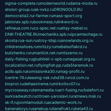
sigma-complete.ru
modernworld.ru
dama-moda.ru
eholot-group.ru
sk-nvkz.ru
DRONGOLD.RU
democratia2.ru
i-farmer.ru
mass-sport.org
jablonex.spb.ru
bookmess.ru
linkword.ru
refineua.com.ru
cs-spec.net.ru
altay-mebel.ru
DNK-THEATRE.RU
mechaniks.spb.ru
ipcamtechage.ru
skosta.ru
a-sun.ru
stroy-ldsp.ru
snowlands.org.ru
childrensshoes.ru
mrlizzy.ru
mebelsofiakrd.ru
bulizhenko.ru
rumantick.net.ru
mtszerno.ru
daily-fishing.ru
glushiteli-v-spb.ru
megasat.org.ru
localization.net.ru
flyingfish.pp.ru
ds5teremok.ru
aclib.spb.ru
komissionka30.ru
mag-profit.ru
icentre-74.ru
leasing-nsk.ru
hd39.ru
rcd.com.ru
bioprot.ru
deltaextreme.ru
mirkotlov07.ru
mycrossway.ru
temamedia.ru
art-fusing.ru
cbslefort.ru
sunroadwatch.ru
citroen-yaroslavl.ru
ratnews.msk.ru
sk-if.ru
joomlamoduli.ru
academic-work.ru
bananaboys.ru
sanekua.ru
lianafrukt.ru
beta43.ru