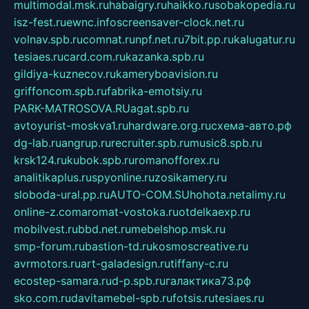
multimodal.msk.ru
habaigry.ru
haikko.ru
sobakopedia.ru
isz-fest.ru
ewnc.info
screensaver-clock.net.ru
volnav.spb.ru
comnat.ru
npf.net.ru
7bit.pp.ru
kalugatur.ru
tesiaes.ru
card.com.ru
kazanka.spb.ru
gildiya-kuznecov.ru
kameryboavision.ru
griffoncom.spb.ru
fabrika-emotsiy.ru
PARK-MATROSOVA.RU
agat.spb.ru
avtoyurist-moskva1.ru
hardware.org.ru
схема-авто.рф
dg-lab.ru
angrup.ru
recruiter.spb.ru
music8.spb.ru
krsk124.ru
kubok.spb.ru
romanofforex.ru
analitikaplus.ru
spyonline.ru
zosikamery.ru
sloboda-ural.pp.ru
AUTO-COM.SU
hohota.net
alimy.ru
online-z.com
aromat-vostoka.ru
otdelkaexp.ru
mobilvest.ru
bbd.net.ru
mebelshop.msk.ru
smp-forum.ru
bastion-td.ru
kosmoscreative.ru
avrmotors.ru
art-galadesign.ru
tiffany-c.ru
ecostep-samara.ru
d-p.spb.ru
галактика73.рф
sko.com.ru
davitamebel-spb.ru
fotsis.ru
tesiaes.ru