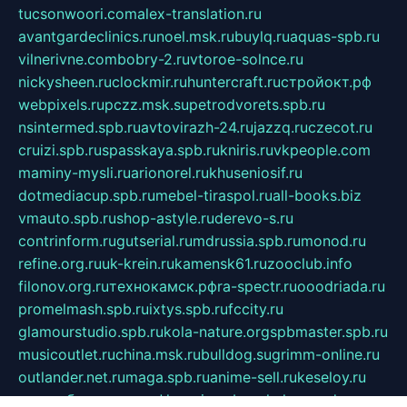
tucsonwoori.com
alex-translation.ru
avantgardeclinics.ru
noel.msk.ru
buylq.ru
aquas-spb.ru
vilnerivne.com
bobry-2.ru
vtoroe-solnce.ru
nickysheen.ru
clockmir.ru
huntercraft.ru
стройокт.рф
webpixels.ru
pczz.msk.su
petrodvorets.spb.ru
nsintermed.spb.ru
avtovirazh-24.ru
jazzq.ru
czecot.ru
cruizi.spb.ru
spasskaya.spb.ru
kniris.ru
vkpeople.com
maminy-mysli.ru
arionorel.ru
khuseniosif.ru
dotmediacup.spb.ru
mebel-tiraspol.ru
all-books.biz
vmauto.spb.ru
shop-astyle.ru
derevo-s.ru
contrinform.ru
gutserial.ru
mdrussia.spb.ru
monod.ru
refine.org.ru
uk-krein.ru
kamensk61.ru
zooclub.info
filonov.org.ru
технокамск.рф
ra-spectr.ru
ooodriada.ru
promelmash.spb.ru
ixtys.spb.ru
fccity.ru
glamourstudio.spb.ru
kola-nature.org
spbmaster.spb.ru
musicoutlet.ru
china.msk.ru
bulldog.su
grimm-online.ru
outlander.net.ru
maga.spb.ru
anime-sell.ru
keseloy.ru
газприборсервис.рф
karmin.spb.ru
shekswood.ru