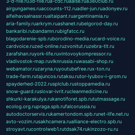
3-d-file.ru
3d-file.ru
a-cdc.ru
aalse.ru
a380club.ru
airgungames.ru
accounts-112.ru
adler-jun.ru
adonyev.ru
alfeihavsalnassr.ru
altaipant.ru
argentinamia.ru
aria-family.ru
arkrym.ru
ashanet.ru
belgorod-day.ru
bankaribi.ru
bandamn.ru
bigfatcc.ru
blagodarenie-spb.ru
borodino-media.ru
card-voice.ru
cardvoice.ru
zed-online.ru
zvonitut.ru
zebra-tlt.ru
zarafshan.ru
york-life.ru
vintovoykompressor.ru
vladivostok-map.ru
vlknrussia.ru
wasabi-shop.ru
webamator.ru
zaryna.ru
youtubefree.ru
x-ton.ru
trade-farm.ru
tajuncos.ru
taksu.ru
tor-lyubov-i-grom.ru
spayderhed-2022.ru
splclub.ru
stoppamedia.ru
snow-guard.ru
slovar-ivrit.ru
cleanmedicine.ru
shkurki-karakulya.ru
kanotiforet.spb.ru
tutmassage.ru
ecolog.org.ru
praga.spb.ru
falcorussia.ru
autodoctorservis.ru
kamertondom.spb.ru
net-life.net.ru
avto-vozim.ru
sakhcamera.ru
alliance-electro.spb.ru
stroyavt.ru
controlweb1.ru
tdsak74.ru
kinzozo-ru.ru