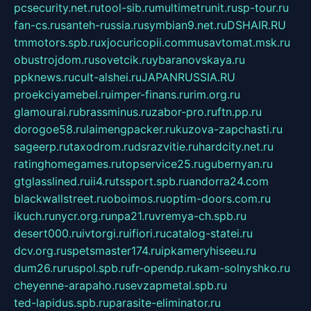
pcsecurity.net.ru
tool-sib.ru
multimetrunit.ru
sp-tour.ru
fan-cs.ru
santeh-russia.ru
symbian9.net.ru
DSHAIR.RU
tmmotors.spb.ru
xjocuricopii.com
musavtomat.msk.ru
obustrojdom.ru
sovetcik.ru
ybaranovskaya.ru
ppknews.ru
cult-alshei.ru
JAPANRUSSIA.RU
proekciyamebel.ru
imper-finans.ru
rim.org.ru
glamourai.ru
brassminus.ru
zabor-pro.ru
ftn.pp.ru
dorogoe58.ru
laimengpacker.ru
kuzova-zapchasti.ru
sageerp.ru
taxodrom.ru
dsrazvitie.ru
hardcity.net.ru
ratinghomegames.ru
topservice25.ru
gubernyan.ru
gtglasslined.ru
ii4.ru
tssport.spb.ru
andorra24.com
blackwallstreet.ru
oboimos.ru
optim-doors.com.ru
ikuch.ru
nycr.org.ru
npa21.ru
vremya-ch.spb.ru
desert000.ru
ivtorgi.ru
ifiori.ru
catalog-statei.ru
dcv.org.ru
spetsmaster174.ru
ipkameryhiseeu.ru
dum26.ru
ruspol.spb.ru
fr-opendp.ru
kam-solnyshko.ru
cheyenne-arapaho.ru
sevzapmetal.spb.ru
ted-lapidus.spb.ru
parasite-eliminator.ru