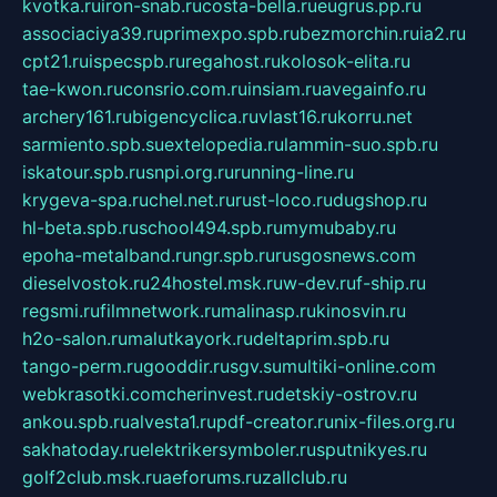
kvotka.ru
iron-snab.ru
costa-bella.ru
eugrus.pp.ru
associaciya39.ru
primexpo.spb.ru
bezmorchin.ru
ia2.ru
cpt21.ru
ispecspb.ru
regahost.ru
kolosok-elita.ru
tae-kwon.ru
consrio.com.ru
insiam.ru
avegainfo.ru
archery161.ru
bigencyclica.ru
vlast16.ru
korru.net
sarmiento.spb.su
extelopedia.ru
lammin-suo.spb.ru
iskatour.spb.ru
snpi.org.ru
running-line.ru
krygeva-spa.ru
chel.net.ru
rust-loco.ru
dugshop.ru
hl-beta.spb.ru
school494.spb.ru
mymubaby.ru
epoha-metalband.ru
ngr.spb.ru
rusgosnews.com
dieselvostok.ru
24hostel.msk.ru
w-dev.ru
f-ship.ru
regsmi.ru
filmnetwork.ru
malinasp.ru
kinosvin.ru
h2o-salon.ru
malutkayork.ru
deltaprim.spb.ru
tango-perm.ru
gooddir.ru
sgv.su
multiki-online.com
webkrasotki.com
cherinvest.ru
detskiy-ostrov.ru
ankou.spb.ru
alvesta1.ru
pdf-creator.ru
nix-files.org.ru
sakhatoday.ru
elektrikersymboler.ru
sputnikyes.ru
golf2club.msk.ru
aeforums.ru
zallclub.ru