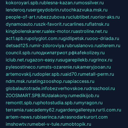
kokoroyari.spb.ru
blesna-kazan.ru
mossilver.ru
lenderoq.ru
sergeydobrin.ru
tochkazvuka.msk.ru
people-of-art.ru
bezzubova.ru
clubtibet.ru
orior-aks.ru
dynamoauto.ru
szk-favorit.ru
carlines.ru
flatnsk.ru
kingbolenskaner.ru
alex-motor.ru
astroline.net.ru
act1.spb.ru
polyglot.com.ru
gidlipetsk.ru
ooo-driada.ru
detsad125.ru
mir-zdoroviya.ru
bruslanovo.ru
siterem.ru
council.spb.ru
лодкипатриот.рф
kafekolizey.ru
iclub.net.ru
gazon-easy.ru
sugarepilekb.ru
grinox.ru
pylesostineco.ru
msts-ozarenie.ru
kameryjooan.ru
artemovskij.ru
dopler.spb.ru
aid70.ru
metall-perm.ru
ndm.msk.ru
ratingzooshop.ru
apiaccess.ru
globalautotrade.info
bezverhovskoe.ru
drsschool.ru
ZOOSMART.SPB.RU
dalakony.ru
medikijob.ru
remontt.spb.ru
photostudia.spb.ru
myragon.ru
terramia.ru
academy62.ru
gardengallereya.ru
rti.com.ru
artem-news.ru
biserinca.ru
krasnodarkurort.com
imshowtv.ru
mebel-v-tule.ru
mobtopik.ru