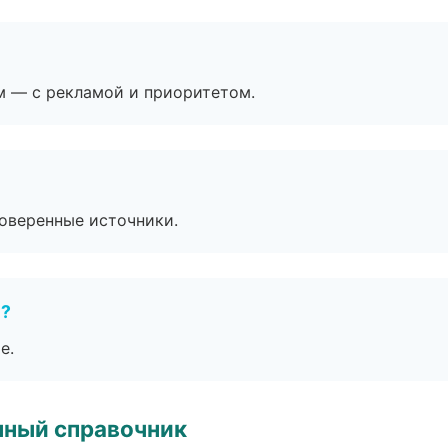
м — с рекламой и приоритетом.
роверенные источники.
е?
е.
нный справочник