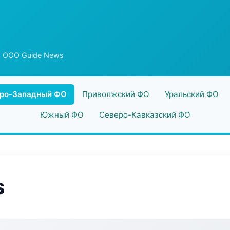
 ООО Guide News
ро-Западный ФО
Приволжский ФО
Уральский ФО
Южный ФО
Северо-Кавказский ФО
s