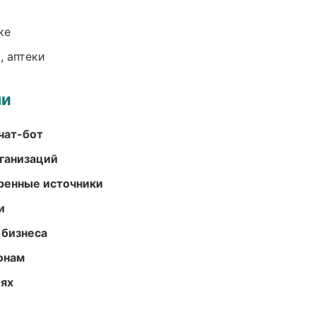
ке
, аптеки
ми
чат-бот
ганизаций
еренные источники
и
 бизнеса
онам
иях