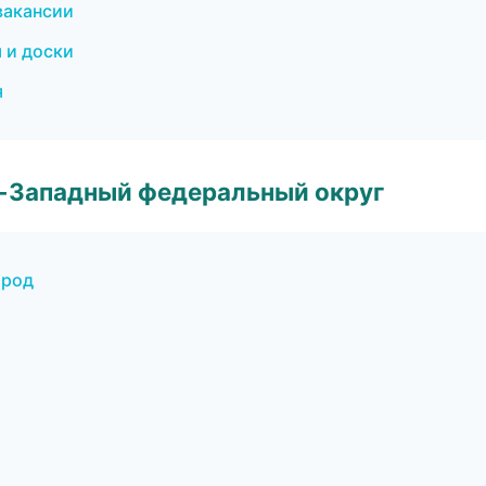
вакансии
 и доски
я
о-Западный федеральный округ
ород