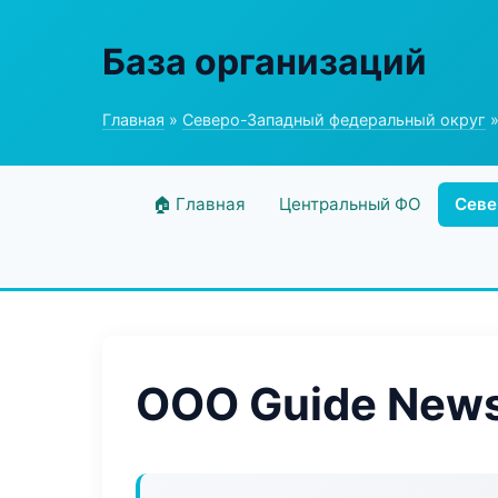
База организаций
Главная
»
Северо-Западный федеральный округ
»
🏠 Главная
Центральный ФО
Севе
ООО Guide New