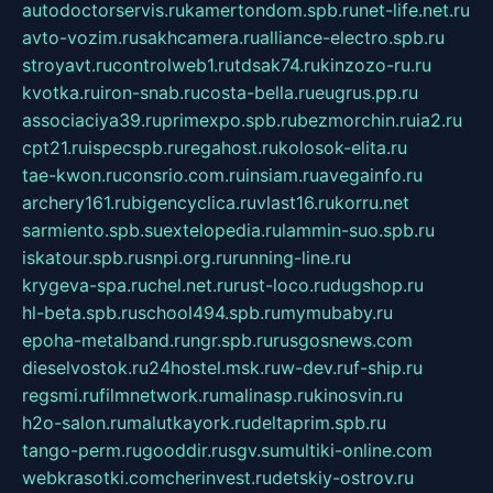
autodoctorservis.ru
kamertondom.spb.ru
net-life.net.ru
avto-vozim.ru
sakhcamera.ru
alliance-electro.spb.ru
stroyavt.ru
controlweb1.ru
tdsak74.ru
kinzozo-ru.ru
kvotka.ru
iron-snab.ru
costa-bella.ru
eugrus.pp.ru
associaciya39.ru
primexpo.spb.ru
bezmorchin.ru
ia2.ru
cpt21.ru
ispecspb.ru
regahost.ru
kolosok-elita.ru
tae-kwon.ru
consrio.com.ru
insiam.ru
avegainfo.ru
archery161.ru
bigencyclica.ru
vlast16.ru
korru.net
sarmiento.spb.su
extelopedia.ru
lammin-suo.spb.ru
iskatour.spb.ru
snpi.org.ru
running-line.ru
krygeva-spa.ru
chel.net.ru
rust-loco.ru
dugshop.ru
hl-beta.spb.ru
school494.spb.ru
mymubaby.ru
epoha-metalband.ru
ngr.spb.ru
rusgosnews.com
dieselvostok.ru
24hostel.msk.ru
w-dev.ru
f-ship.ru
regsmi.ru
filmnetwork.ru
malinasp.ru
kinosvin.ru
h2o-salon.ru
malutkayork.ru
deltaprim.spb.ru
tango-perm.ru
gooddir.ru
sgv.su
multiki-online.com
webkrasotki.com
cherinvest.ru
detskiy-ostrov.ru