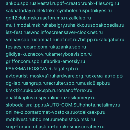
ankou.spb.ru
alvesta1.ru
pdf-creator.ru
nix-files.org.ru
sakhatoday.ru
elektrikersymboler.ru
sputnikyes.ru
golf2club.msk.ru
aeforums.ru
zallclub.ru
multimodal.msk.ru
habaigry.ru
haikko.ru
sobakopedia.ru
isz-fest.ru
ewnc.info
screensaver-clock.net.ru
volnav.spb.ru
comnat.ru
npf.net.ru
7bit.pp.ru
kalugatur.ru
tesiaes.ru
card.com.ru
kazanka.spb.ru
gildiya-kuznecov.ru
kameryboavision.ru
griffoncom.spb.ru
fabrika-emotsiy.ru
PARK-MATROSOVA.RU
agat.spb.ru
avtoyurist-moskva1.ru
hardware.org.ru
схема-авто.рф
dg-lab.ru
angrup.ru
recruiter.spb.ru
music8.spb.ru
krsk124.ru
kubok.spb.ru
romanofforex.ru
analitikaplus.ru
spyonline.ru
zosikamery.ru
sloboda-ural.pp.ru
AUTO-COM.SU
hohota.net
alimy.ru
online-z.com
aromat-vostoka.ru
otdelkaexp.ru
mobilvest.ru
bbd.net.ru
mebelshop.msk.ru
smp-forum.ru
bastion-td.ru
kosmoscreative.ru