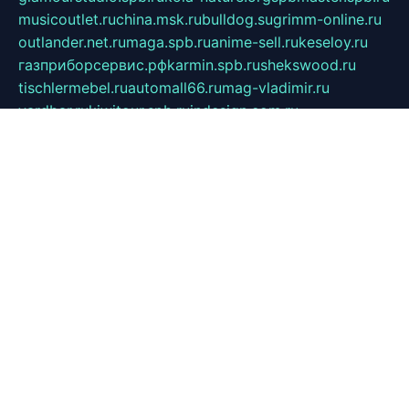
musicoutlet.ru
china.msk.ru
bulldog.su
grimm-online.ru
outlander.net.ru
maga.spb.ru
anime-sell.ru
keseloy.ru
газприборсервис.рф
karmin.spb.ru
shekswood.ru
tischlermebel.ru
automall66.ru
mag-vladimir.ru
yardbar.ru
kiwitour.spb.ru
indesign.com.ru
freestylemebel.ru
bany-samara.ru
rsei.ru
naidisvoyput.ru
mgsn-invest.ru
ipkamerasannce.ru
alicante-house.ru
ibelka74.ru
cozyhouse.info
vlkargalev-studio.ru
700mb.ru
figura-ufa.ru
alina-live.ru
belarusiannews.ru
womenknow.ru
dos-vniimk.ru
sega.net.ru
dv.net.ru
phenomenonsofhistory.com
telesputnik.net.ru
wall.pp.ru
pylesosroidmi.ru
gtc-clan.ru
cligs.ru
bibikazap.ru
popova.org.ru
netwhistler.spb.ru
bellvil.ru
bonzon.ru
iss-vladik.ru
defiparis.net.ru
las-gryzas.ru
amku.ru
electednews.spb.ru
feather.org.ru
spar72.ru
tankiigri.ru
dominus.com.ru
ibtree.ru
sanykool.pp.ru
unixlib.org.ru
menatep.spb.ru
gartenterrassen.ru
printeka.ru