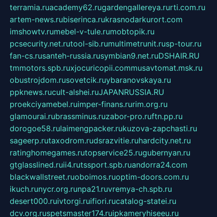
terramia.ru
academy62.ru
gardengallereya.ru
rti.com.ru
artem-news.ru
biserinca.ru
krasnodarkurort.com
imshowtv.ru
mebel-v-tule.ru
mobtopik.ru
pcsecurity.net.ru
tool-sib.ru
multimetrunit.ru
sp-tour.ru
fan-cs.ru
santeh-russia.ru
symbian9.net.ru
DSHAIR.RU
tmmotors.spb.ru
xjocuricopii.com
musavtomat.msk.ru
obustrojdom.ru
sovetcik.ru
ybaranovskaya.ru
ppknews.ru
cult-alshei.ru
JAPANRUSSIA.RU
proekciyamebel.ru
imper-finans.ru
rim.org.ru
glamourai.ru
brassminus.ru
zabor-pro.ru
ftn.pp.ru
dorogoe58.ru
laimengpacker.ru
kuzova-zapchasti.ru
sageerp.ru
taxodrom.ru
dsrazvitie.ru
hardcity.net.ru
ratinghomegames.ru
topservice25.ru
gubernyan.ru
gtglasslined.ru
ii4.ru
tssport.spb.ru
andorra24.com
blackwallstreet.ru
oboimos.ru
optim-doors.com.ru
ikuch.ru
nycr.org.ru
npa21.ru
vremya-ch.spb.ru
desert000.ru
ivtorgi.ru
ifiori.ru
catalog-statei.ru
dcv.org.ru
spetsmaster174.ru
ipkameryhiseeu.ru