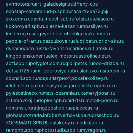
avrmotors.ru
art-galadesign.ru
tiffany-c.ru
ecostep-samara.ru
d-p.spb.ru
галактика73.рф
sko.com.ru
davitamebel-spb.ru
fotsis.ru
tesiaes.ru
kokoroyari.spb.ru
blesna-kazan.ru
mossilver.ru
lenderoq.ru
sergeydobrin.ru
tochkazvuka.msk.ru
people-of-art.ru
bezzubova.ru
clubtibet.ru
orior-aks.ru
dynamoauto.ru
szk-favorit.ru
carlines.ru
flatnsk.ru
kingbolenskaner.ru
alex-motor.ru
astroline.net.ru
act1.spb.ru
polyglot.com.ru
gidlipetsk.ru
ooo-driada.ru
detsad125.ru
mir-zdoroviya.ru
bruslanovo.ru
siterem.ru
council.spb.ru
лодкипатриот.рф
kafekolizey.ru
iclub.net.ru
gazon-easy.ru
sugarepilekb.ru
grinox.ru
pylesostineco.ru
msts-ozarenie.ru
kameryjooan.ru
artemovskij.ru
dopler.spb.ru
aid70.ru
metall-perm.ru
ndm.msk.ru
ratingzooshop.ru
apiaccess.ru
globalautotrade.info
bezverhovskoe.ru
drsschool.ru
ZOOSMART.SPB.RU
dalakony.ru
medikijob.ru
remontt.spb.ru
photostudia.spb.ru
myragon.ru