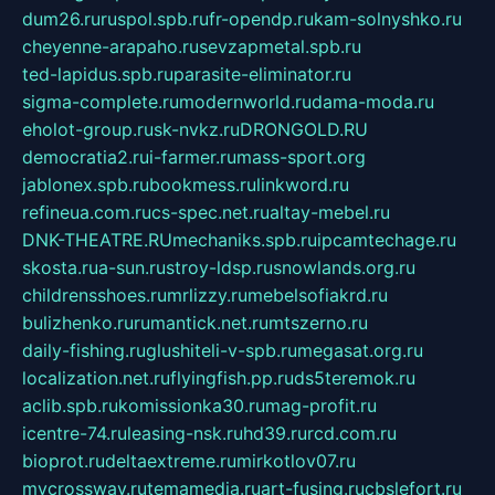
dum26.ru
ruspol.spb.ru
fr-opendp.ru
kam-solnyshko.ru
cheyenne-arapaho.ru
sevzapmetal.spb.ru
ted-lapidus.spb.ru
parasite-eliminator.ru
sigma-complete.ru
modernworld.ru
dama-moda.ru
eholot-group.ru
sk-nvkz.ru
DRONGOLD.RU
democratia2.ru
i-farmer.ru
mass-sport.org
jablonex.spb.ru
bookmess.ru
linkword.ru
refineua.com.ru
cs-spec.net.ru
altay-mebel.ru
DNK-THEATRE.RU
mechaniks.spb.ru
ipcamtechage.ru
skosta.ru
a-sun.ru
stroy-ldsp.ru
snowlands.org.ru
childrensshoes.ru
mrlizzy.ru
mebelsofiakrd.ru
bulizhenko.ru
rumantick.net.ru
mtszerno.ru
daily-fishing.ru
glushiteli-v-spb.ru
megasat.org.ru
localization.net.ru
flyingfish.pp.ru
ds5teremok.ru
aclib.spb.ru
komissionka30.ru
mag-profit.ru
icentre-74.ru
leasing-nsk.ru
hd39.ru
rcd.com.ru
bioprot.ru
deltaextreme.ru
mirkotlov07.ru
mycrossway.ru
temamedia.ru
art-fusing.ru
cbslefort.ru