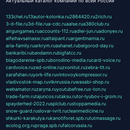
Актуальный каталог компаний по всей России
133chel.ru
13autor-kolonka.ru
2864420.ru
2rich.ru
3-d-file.ru
3d-file.ru
a-cdc.ru
aalse.ru
a380club.ru
airgungames.ru
accounts-112.ru
adler-jun.ru
adonyev.ru
alfeihavsalnassr.ru
altaipant.ru
argentinamia.ru
aria-family.ru
arkrym.ru
ashanet.ru
belgorod-day.ru
bankaribi.ru
bandamn.ru
bigfatcc.ru
blagodarenie-spb.ru
borodino-media.ru
card-voice.ru
cardvoice.ru
zed-online.ru
zvonitut.ru
zebra-tlt.ru
zarafshan.ru
york-life.ru
vintovoykompressor.ru
vladivostok-map.ru
vlknrussia.ru
wasabi-shop.ru
webamator.ru
zaryna.ru
youtubefree.ru
x-ton.ru
trade-farm.ru
tajuncos.ru
taksu.ru
tor-lyubov-i-grom.ru
spayderhed-2022.ru
splclub.ru
stoppamedia.ru
snow-guard.ru
slovar-ivrit.ru
cleanmedicine.ru
shkurki-karakulya.ru
kanotiforet.spb.ru
tutmassage.ru
ecolog.org.ru
praga.spb.ru
falcorussia.ru