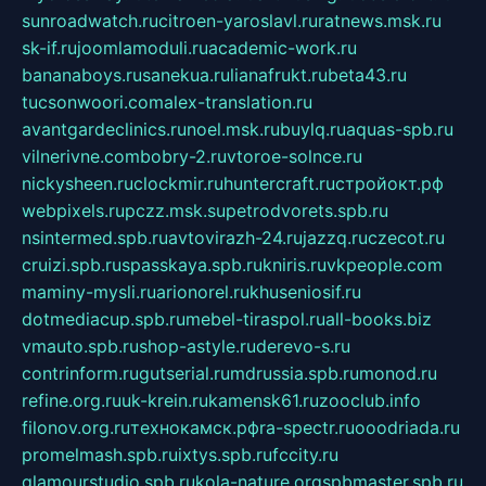
sunroadwatch.ru
citroen-yaroslavl.ru
ratnews.msk.ru
sk-if.ru
joomlamoduli.ru
academic-work.ru
bananaboys.ru
sanekua.ru
lianafrukt.ru
beta43.ru
tucsonwoori.com
alex-translation.ru
avantgardeclinics.ru
noel.msk.ru
buylq.ru
aquas-spb.ru
vilnerivne.com
bobry-2.ru
vtoroe-solnce.ru
nickysheen.ru
clockmir.ru
huntercraft.ru
стройокт.рф
webpixels.ru
pczz.msk.su
petrodvorets.spb.ru
nsintermed.spb.ru
avtovirazh-24.ru
jazzq.ru
czecot.ru
cruizi.spb.ru
spasskaya.spb.ru
kniris.ru
vkpeople.com
maminy-mysli.ru
arionorel.ru
khuseniosif.ru
dotmediacup.spb.ru
mebel-tiraspol.ru
all-books.biz
vmauto.spb.ru
shop-astyle.ru
derevo-s.ru
contrinform.ru
gutserial.ru
mdrussia.spb.ru
monod.ru
refine.org.ru
uk-krein.ru
kamensk61.ru
zooclub.info
filonov.org.ru
технокамск.рф
ra-spectr.ru
ooodriada.ru
promelmash.spb.ru
ixtys.spb.ru
fccity.ru
glamourstudio.spb.ru
kola-nature.org
spbmaster.spb.ru