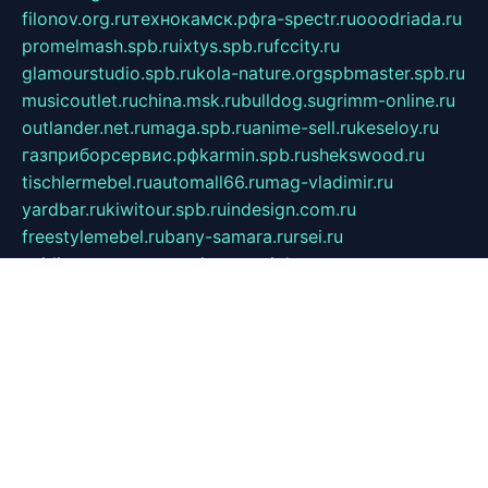
filonov.org.ru
технокамск.рф
ra-spectr.ru
ooodriada.ru
promelmash.spb.ru
ixtys.spb.ru
fccity.ru
glamourstudio.spb.ru
kola-nature.org
spbmaster.spb.ru
musicoutlet.ru
china.msk.ru
bulldog.su
grimm-online.ru
outlander.net.ru
maga.spb.ru
anime-sell.ru
keseloy.ru
газприборсервис.рф
karmin.spb.ru
shekswood.ru
tischlermebel.ru
automall66.ru
mag-vladimir.ru
yardbar.ru
kiwitour.spb.ru
indesign.com.ru
freestylemebel.ru
bany-samara.ru
rsei.ru
naidisvoyput.ru
mgsn-invest.ru
ipkamerasannce.ru
alicante-house.ru
ibelka74.ru
cozyhouse.info
vlkargalev-studio.ru
700mb.ru
figura-ufa.ru
alina-live.ru
belarusiannews.ru
womenknow.ru
dos-vniimk.ru
sega.net.ru
dv.net.ru
phenomenonsofhistory.com
telesputnik.net.ru
wall.pp.ru
pylesosroidmi.ru
gtc-clan.ru
cligs.ru
bibikazap.ru
popova.org.ru
netwhistler.spb.ru
bellvil.ru
bonzon.ru
iss-vladik.ru
defiparis.net.ru
las-gryzas.ru
amku.ru