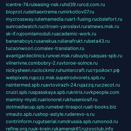
icentre-74.ru
leasing-nsk.ru
hd39.ru
rcd.com.ru
bioprot.ru
deltaextreme.ru
mirkotlov07.ru
mycrossway.ru
temamedia.ru
art-fusing.ru
cbslefort.ru
sunroadwatch.ru
citroen-yaroslavl.ru
ratnews.msk.ru
sk-if.ru
joomlamoduli.ru
academic-work.ru
bananaboys.ru
sanekua.ru
lianafrukt.ru
beta43.ru
tucsonwoori.com
alex-translation.ru
avantgardeclinics.ru
noel.msk.ru
buylq.ru
aquas-spb.ru
vilnerivne.com
bobry-2.ru
vtoroe-solnce.ru
nickysheen.ru
clockmir.ru
huntercraft.ru
стройокт.рф
webpixels.ru
pczz.msk.su
petrodvorets.spb.ru
nsintermed.spb.ru
avtovirazh-24.ru
jazzq.ru
czecot.ru
cruizi.spb.ru
spasskaya.spb.ru
kniris.ru
vkpeople.com
maminy-mysli.ru
arionorel.ru
khuseniosif.ru
dotmediacup.spb.ru
mebel-tiraspol.ru
all-books.biz
vmauto.spb.ru
shop-astyle.ru
derevo-s.ru
contrinform.ru
gutserial.ru
mdrussia.spb.ru
monod.ru
refine.org.ru
uk-krein.ru
kamensk61.ru
zooclub.info