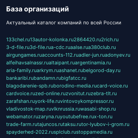
База организаций
Актуальный каталог компаний по всей России
133chel.ru
13autor-kolonka.ru
2864420.ru
2rich.ru
3-d-file.ru
3d-file.ru
a-cdc.ru
aalse.ru
a380club.ru
airgungames.ru
accounts-112.ru
adler-jun.ru
adonyev.ru
alfeihavsalnassr.ru
altaipant.ru
argentinamia.ru
aria-family.ru
arkrym.ru
ashanet.ru
belgorod-day.ru
bankaribi.ru
bandamn.ru
bigfatcc.ru
blagodarenie-spb.ru
borodino-media.ru
card-voice.ru
cardvoice.ru
zed-online.ru
zvonitut.ru
zebra-tlt.ru
zarafshan.ru
york-life.ru
vintovoykompressor.ru
vladivostok-map.ru
vlknrussia.ru
wasabi-shop.ru
webamator.ru
zaryna.ru
youtubefree.ru
x-ton.ru
trade-farm.ru
tajuncos.ru
taksu.ru
tor-lyubov-i-grom.ru
spayderhed-2022.ru
splclub.ru
stoppamedia.ru