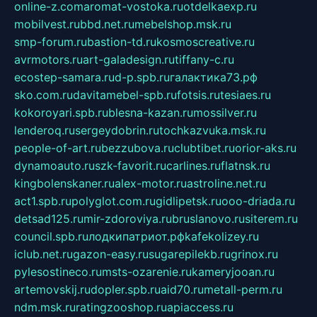
online-z.com
aromat-vostoka.ru
otdelkaexp.ru
mobilvest.ru
bbd.net.ru
mebelshop.msk.ru
smp-forum.ru
bastion-td.ru
kosmoscreative.ru
avrmotors.ru
art-galadesign.ru
tiffany-c.ru
ecostep-samara.ru
d-p.spb.ru
галактика73.рф
sko.com.ru
davitamebel-spb.ru
fotsis.ru
tesiaes.ru
kokoroyari.spb.ru
blesna-kazan.ru
mossilver.ru
lenderoq.ru
sergeydobrin.ru
tochkazvuka.msk.ru
people-of-art.ru
bezzubova.ru
clubtibet.ru
orior-aks.ru
dynamoauto.ru
szk-favorit.ru
carlines.ru
flatnsk.ru
kingbolenskaner.ru
alex-motor.ru
astroline.net.ru
act1.spb.ru
polyglot.com.ru
gidlipetsk.ru
ooo-driada.ru
detsad125.ru
mir-zdoroviya.ru
bruslanovo.ru
siterem.ru
council.spb.ru
лодкипатриот.рф
kafekolizey.ru
iclub.net.ru
gazon-easy.ru
sugarepilekb.ru
grinox.ru
pylesostineco.ru
msts-ozarenie.ru
kameryjooan.ru
artemovskij.ru
dopler.spb.ru
aid70.ru
metall-perm.ru
ndm.msk.ru
ratingzooshop.ru
apiaccess.ru