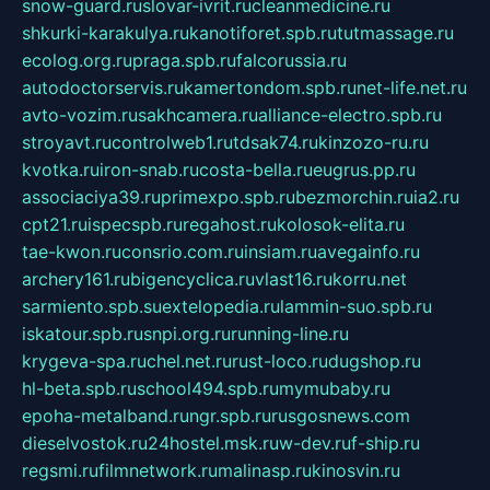
snow-guard.ru
slovar-ivrit.ru
cleanmedicine.ru
shkurki-karakulya.ru
kanotiforet.spb.ru
tutmassage.ru
ecolog.org.ru
praga.spb.ru
falcorussia.ru
autodoctorservis.ru
kamertondom.spb.ru
net-life.net.ru
avto-vozim.ru
sakhcamera.ru
alliance-electro.spb.ru
stroyavt.ru
controlweb1.ru
tdsak74.ru
kinzozo-ru.ru
kvotka.ru
iron-snab.ru
costa-bella.ru
eugrus.pp.ru
associaciya39.ru
primexpo.spb.ru
bezmorchin.ru
ia2.ru
cpt21.ru
ispecspb.ru
regahost.ru
kolosok-elita.ru
tae-kwon.ru
consrio.com.ru
insiam.ru
avegainfo.ru
archery161.ru
bigencyclica.ru
vlast16.ru
korru.net
sarmiento.spb.su
extelopedia.ru
lammin-suo.spb.ru
iskatour.spb.ru
snpi.org.ru
running-line.ru
krygeva-spa.ru
chel.net.ru
rust-loco.ru
dugshop.ru
hl-beta.spb.ru
school494.spb.ru
mymubaby.ru
epoha-metalband.ru
ngr.spb.ru
rusgosnews.com
dieselvostok.ru
24hostel.msk.ru
w-dev.ru
f-ship.ru
regsmi.ru
filmnetwork.ru
malinasp.ru
kinosvin.ru