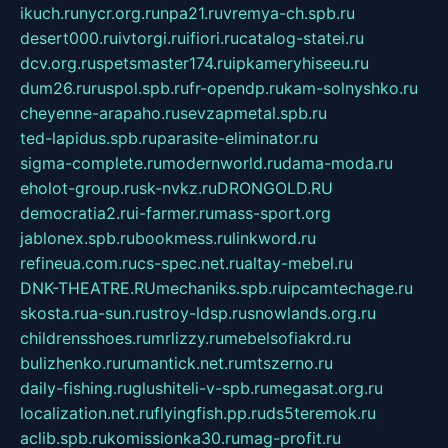
ikuch.ru
nycr.org.ru
npa21.ru
vremya-ch.spb.ru
desert000.ru
ivtorgi.ru
ifiori.ru
catalog-statei.ru
dcv.org.ru
spetsmaster174.ru
ipkameryhiseeu.ru
dum26.ru
ruspol.spb.ru
fr-opendp.ru
kam-solnyshko.ru
cheyenne-arapaho.ru
sevzapmetal.spb.ru
ted-lapidus.spb.ru
parasite-eliminator.ru
sigma-complete.ru
modernworld.ru
dama-moda.ru
eholot-group.ru
sk-nvkz.ru
DRONGOLD.RU
democratia2.ru
i-farmer.ru
mass-sport.org
jablonex.spb.ru
bookmess.ru
linkword.ru
refineua.com.ru
cs-spec.net.ru
altay-mebel.ru
DNK-THEATRE.RU
mechaniks.spb.ru
ipcamtechage.ru
skosta.ru
a-sun.ru
stroy-ldsp.ru
snowlands.org.ru
childrensshoes.ru
mrlizzy.ru
mebelsofiakrd.ru
bulizhenko.ru
rumantick.net.ru
mtszerno.ru
daily-fishing.ru
glushiteli-v-spb.ru
megasat.org.ru
localization.net.ru
flyingfish.pp.ru
ds5teremok.ru
aclib.spb.ru
komissionka30.ru
mag-profit.ru