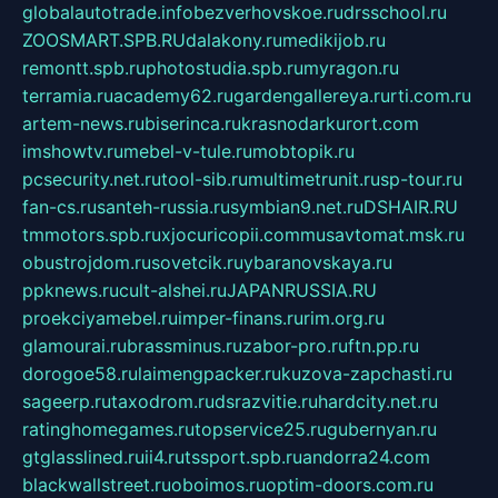
globalautotrade.info
bezverhovskoe.ru
drsschool.ru
ZOOSMART.SPB.RU
dalakony.ru
medikijob.ru
remontt.spb.ru
photostudia.spb.ru
myragon.ru
terramia.ru
academy62.ru
gardengallereya.ru
rti.com.ru
artem-news.ru
biserinca.ru
krasnodarkurort.com
imshowtv.ru
mebel-v-tule.ru
mobtopik.ru
pcsecurity.net.ru
tool-sib.ru
multimetrunit.ru
sp-tour.ru
fan-cs.ru
santeh-russia.ru
symbian9.net.ru
DSHAIR.RU
tmmotors.spb.ru
xjocuricopii.com
musavtomat.msk.ru
obustrojdom.ru
sovetcik.ru
ybaranovskaya.ru
ppknews.ru
cult-alshei.ru
JAPANRUSSIA.RU
proekciyamebel.ru
imper-finans.ru
rim.org.ru
glamourai.ru
brassminus.ru
zabor-pro.ru
ftn.pp.ru
dorogoe58.ru
laimengpacker.ru
kuzova-zapchasti.ru
sageerp.ru
taxodrom.ru
dsrazvitie.ru
hardcity.net.ru
ratinghomegames.ru
topservice25.ru
gubernyan.ru
gtglasslined.ru
ii4.ru
tssport.spb.ru
andorra24.com
blackwallstreet.ru
oboimos.ru
optim-doors.com.ru