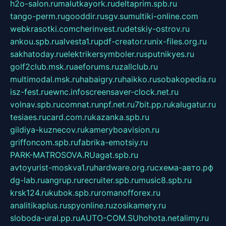
h2o-salon.ru
malutkayork.ru
deltaprim.spb.ru
tango-perm.ru
gooddir.ru
sgv.su
multiki-online.com
webkrasotki.com
cherinvest.ru
detskiy-ostrov.ru
ankou.spb.ru
alvesta1.ru
pdf-creator.ru
nix-files.org.ru
sakhatoday.ru
elektrikersymboler.ru
sputnikyes.ru
golf2club.msk.ru
aeforums.ru
zallclub.ru
multimodal.msk.ru
habaigry.ru
haikko.ru
sobakopedia.ru
isz-fest.ru
ewnc.info
screensaver-clock.net.ru
volnav.spb.ru
comnat.ru
npf.net.ru
7bit.pp.ru
kalugatur.ru
tesiaes.ru
card.com.ru
kazanka.spb.ru
gildiya-kuznecov.ru
kameryboavision.ru
griffoncom.spb.ru
fabrika-emotsiy.ru
PARK-MATROSOVA.RU
agat.spb.ru
avtoyurist-moskva1.ru
hardware.org.ru
схема-авто.рф
dg-lab.ru
angrup.ru
recruiter.spb.ru
music8.spb.ru
krsk124.ru
kubok.spb.ru
romanofforex.ru
analitikaplus.ru
spyonline.ru
zosikamery.ru
sloboda-ural.pp.ru
AUTO-COM.SU
hohota.net
alimy.ru