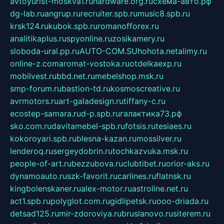
avtoyurist-moskva1.ru
hardware.org.ru
схема-авто.рф
dg-lab.ru
angrup.ru
recruiter.spb.ru
music8.spb.ru
krsk124.ru
kubok.spb.ru
romanofforex.ru
analitikaplus.ru
spyonline.ru
zosikamery.ru
sloboda-ural.pp.ru
AUTO-COM.SU
hohota.net
alimy.ru
online-z.com
aromat-vostoka.ru
otdelkaexp.ru
mobilvest.ru
bbd.net.ru
mebelshop.msk.ru
smp-forum.ru
bastion-td.ru
kosmoscreative.ru
avrmotors.ru
art-galadesign.ru
tiffany-c.ru
ecostep-samara.ru
d-p.spb.ru
галактика73.рф
sko.com.ru
davitamebel-spb.ru
fotsis.ru
tesiaes.ru
kokoroyari.spb.ru
blesna-kazan.ru
mossilver.ru
lenderoq.ru
sergeydobrin.ru
tochkazvuka.msk.ru
people-of-art.ru
bezzubova.ru
clubtibet.ru
orior-aks.ru
dynamoauto.ru
szk-favorit.ru
carlines.ru
flatnsk.ru
kingbolenskaner.ru
alex-motor.ru
astroline.net.ru
act1.spb.ru
polyglot.com.ru
gidlipetsk.ru
ooo-driada.ru
detsad125.ru
mir-zdoroviya.ru
bruslanovo.ru
siterem.ru