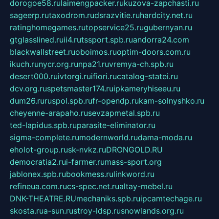
dorogoe58.ru
laimengpacker.ru
kuzova-zapchasti.ru
sageerp.ru
taxodrom.ru
dsrazvitie.ru
hardcity.net.ru
ratinghomegames.ru
topservice25.ru
gubernyan.ru
gtglasslined.ru
ii4.ru
tssport.spb.ru
andorra24.com
blackwallstreet.ru
oboimos.ru
optim-doors.com.ru
ikuch.ru
nycr.org.ru
npa21.ru
vremya-ch.spb.ru
desert000.ru
ivtorgi.ru
ifiori.ru
catalog-statei.ru
dcv.org.ru
spetsmaster174.ru
ipkameryhiseeu.ru
dum26.ru
ruspol.spb.ru
fr-opendp.ru
kam-solnyshko.ru
cheyenne-arapaho.ru
sevzapmetal.spb.ru
ted-lapidus.spb.ru
parasite-eliminator.ru
sigma-complete.ru
modernworld.ru
dama-moda.ru
eholot-group.ru
sk-nvkz.ru
DRONGOLD.RU
democratia2.ru
i-farmer.ru
mass-sport.org
jablonex.spb.ru
bookmess.ru
linkword.ru
refineua.com.ru
cs-spec.net.ru
altay-mebel.ru
DNK-THEATRE.RU
mechaniks.spb.ru
ipcamtechage.ru
skosta.ru
a-sun.ru
stroy-ldsp.ru
snowlands.org.ru