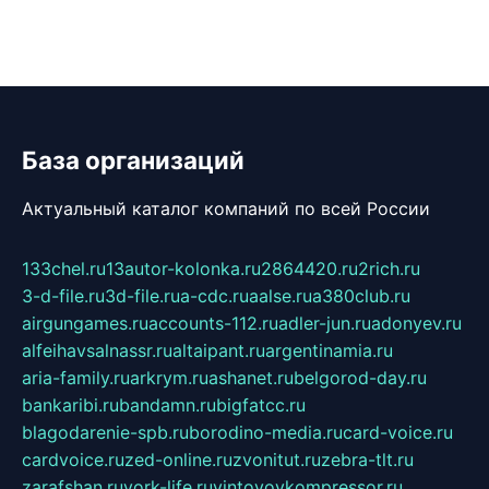
База организаций
Актуальный каталог компаний по всей России
133chel.ru
13autor-kolonka.ru
2864420.ru
2rich.ru
3-d-file.ru
3d-file.ru
a-cdc.ru
aalse.ru
a380club.ru
airgungames.ru
accounts-112.ru
adler-jun.ru
adonyev.ru
alfeihavsalnassr.ru
altaipant.ru
argentinamia.ru
aria-family.ru
arkrym.ru
ashanet.ru
belgorod-day.ru
bankaribi.ru
bandamn.ru
bigfatcc.ru
blagodarenie-spb.ru
borodino-media.ru
card-voice.ru
cardvoice.ru
zed-online.ru
zvonitut.ru
zebra-tlt.ru
zarafshan.ru
york-life.ru
vintovoykompressor.ru