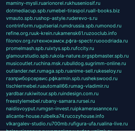
maminy-mysli.ru
arionorel.ru
khuseniosif.ru
dotmediacup.spb.ru
mebel-tiraspol.ru
all-books.biz
vmauto.spb.ru
shop-astyle.ru
derevo-s.ru
contrinform.ru
gutserial.ru
mdrussia.spb.ru
monod.ru
refine.org.ru
uk-krein.ru
kamensk61.ru
zooclub.info
filonov.org.ru
технокамск.рф
ra-spectr.ru
ooodriada.ru
promelmash.spb.ru
ixtys.spb.ru
fccity.ru
glamourstudio.spb.ru
kola-nature.org
spbmaster.spb.ru
musicoutlet.ru
china.msk.ru
bulldog.su
grimm-online.ru
outlander.net.ru
maga.spb.ru
anime-sell.ru
keseloy.ru
газприборсервис.рф
karmin.spb.ru
shekswood.ru
tischlermebel.ru
automall66.ru
mag-vladimir.ru
yardbar.ru
kiwitour.spb.ru
indesign.com.ru
freestylemebel.ru
bany-samara.ru
rsei.ru
naidisvoyput.ru
mgsn-invest.ru
ipkamerasannce.ru
alicante-house.ru
ibelka74.ru
cozyhouse.info
vlkargalev-studio.ru
700mb.ru
figura-ufa.ru
alina-live.ru
belarusiannews.ru
womenknow.ru
dos-vniimk.ru