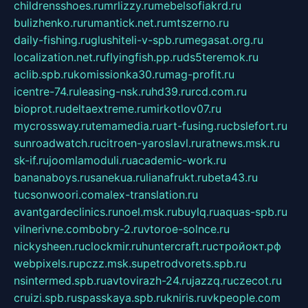
childrensshoes.ru
mrlizzy.ru
mebelsofiakrd.ru
bulizhenko.ru
rumantick.net.ru
mtszerno.ru
daily-fishing.ru
glushiteli-v-spb.ru
megasat.org.ru
localization.net.ru
flyingfish.pp.ru
ds5teremok.ru
aclib.spb.ru
komissionka30.ru
mag-profit.ru
icentre-74.ru
leasing-nsk.ru
hd39.ru
rcd.com.ru
bioprot.ru
deltaextreme.ru
mirkotlov07.ru
mycrossway.ru
temamedia.ru
art-fusing.ru
cbslefort.ru
sunroadwatch.ru
citroen-yaroslavl.ru
ratnews.msk.ru
sk-if.ru
joomlamoduli.ru
academic-work.ru
bananaboys.ru
sanekua.ru
lianafrukt.ru
beta43.ru
tucsonwoori.com
alex-translation.ru
avantgardeclinics.ru
noel.msk.ru
buylq.ru
aquas-spb.ru
vilnerivne.com
bobry-2.ru
vtoroe-solnce.ru
nickysheen.ru
clockmir.ru
huntercraft.ru
стройокт.рф
webpixels.ru
pczz.msk.su
petrodvorets.spb.ru
nsintermed.spb.ru
avtovirazh-24.ru
jazzq.ru
czecot.ru
cruizi.spb.ru
spasskaya.spb.ru
kniris.ru
vkpeople.com