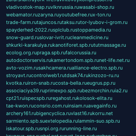
vladivostok-map.ru
vlknrussia.ru
wasabi-shop.ru
webamator.ru
zaryna.ru
youtubefree.ru
x-ton.ru
trade-farm.ru
tajuncos.ru
taksu.ru
tor-lyubov-i-grom.ru
spayderhed-2022.ru
splclub.ru
stoppamedia.ru
snow-guard.ru
slovar-ivrit.ru
cleanmedicine.ru
shkurki-karakulya.ru
kanotiforet.spb.ru
tutmassage.ru
ecolog.org.ru
praga.spb.ru
falcorussia.ru
autodoctorservis.ru
kamertondom.spb.ru
net-life.net.ru
avto-vozim.ru
sakhcamera.ru
alliance-electro.spb.ru
stroyavt.ru
controlweb1.ru
tdsak74.ru
kinzozo-ru.ru
kvotka.ru
iron-snab.ru
costa-bella.ru
eugrus.pp.ru
associaciya39.ru
primexpo.spb.ru
bezmorchin.ru
ia2.ru
cpt21.ru
ispecspb.ru
regahost.ru
kolosok-elita.ru
tae-kwon.ru
consrio.com.ru
insiam.ru
avegainfo.ru
archery161.ru
bigencyclica.ru
vlast16.ru
korru.net
sarmiento.spb.su
extelopedia.ru
lammin-suo.spb.ru
iskatour.spb.ru
snpi.org.ru
running-line.ru