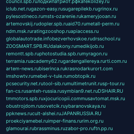
council.spb.ru
лодкипатриот.рф
kafekolizey.ru
iclub.net.ru
gazon-easy.ru
sugarepilekb.ru
grinox.ru
pylesostineco.ru
msts-ozarenie.ru
kameryjooan.ru
artemovskij.ru
dopler.spb.ru
aid70.ru
metall-perm.ru
ndm.msk.ru
ratingzooshop.ru
apiaccess.ru
globalautotrade.info
bezverhovskoe.ru
drsschool.ru
ZOOSMART.SPB.RU
dalakony.ru
medikijob.ru
remontt.spb.ru
photostudia.spb.ru
myragon.ru
terramia.ru
academy62.ru
gardengallereya.ru
rti.com.ru
artem-news.ru
biserinca.ru
krasnodarkurort.com
imshowtv.ru
mebel-v-tule.ru
mobtopik.ru
pcsecurity.net.ru
tool-sib.ru
multimetrunit.ru
sp-tour.ru
fan-cs.ru
santeh-russia.ru
symbian9.net.ru
DSHAIR.RU
tmmotors.spb.ru
xjocuricopii.com
musavtomat.msk.ru
obustrojdom.ru
sovetcik.ru
ybaranovskaya.ru
ppknews.ru
cult-alshei.ru
JAPANRUSSIA.RU
proekciyamebel.ru
imper-finans.ru
rim.org.ru
glamourai.ru
brassminus.ru
zabor-pro.ru
ftn.pp.ru