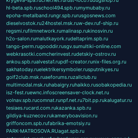
krygeva-spa.ru
chel.net.ru
rust-loco.ru
dugshop.ru
hl-beta.spb.ru
school494.spb.ru
mymubaby.ru
epoha-metalband.ru
ngr.spb.ru
rusgosnews.com
dieselvostok.ru
24hostel.msk.ru
w-dev.ru
f-ship.ru
regsmi.ru
filmnetwork.ru
malinasp.ru
kinosvin.ru
h2o-salon.ru
malutkayork.ru
deltaprim.spb.ru
tango-perm.ru
gooddir.ru
sgv.su
multiki-online.com
webkrasotki.com
cherinvest.ru
detskiy-ostrov.ru
ankou.spb.ru
alvesta1.ru
pdf-creator.ru
nix-files.org.ru
sakhatoday.ru
elektrikersymboler.ru
sputnikyes.ru
golf2club.msk.ru
aeforums.ru
zallclub.ru
multimodal.msk.ru
habaigry.ru
haikko.ru
sobakopedia.ru
isz-fest.ru
ewnc.info
screensaver-clock.net.ru
volnav.spb.ru
comnat.ru
npf.net.ru
7bit.pp.ru
kalugatur.ru
tesiaes.ru
card.com.ru
kazanka.spb.ru
gildiya-kuznecov.ru
kameryboavision.ru
griffoncom.spb.ru
fabrika-emotsiy.ru
PARK-MATROSOVA.RU
agat.spb.ru