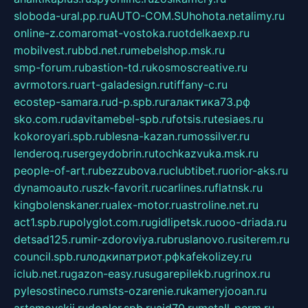
sloboda-ural.pp.ru
AUTO-COM.SU
hohota.net
alimy.ru
online-z.com
aromat-vostoka.ru
otdelkaexp.ru
mobilvest.ru
bbd.net.ru
mebelshop.msk.ru
smp-forum.ru
bastion-td.ru
kosmoscreative.ru
avrmotors.ru
art-galadesign.ru
tiffany-c.ru
ecostep-samara.ru
d-p.spb.ru
галактика73.рф
sko.com.ru
davitamebel-spb.ru
fotsis.ru
tesiaes.ru
kokoroyari.spb.ru
blesna-kazan.ru
mossilver.ru
lenderoq.ru
sergeydobrin.ru
tochkazvuka.msk.ru
people-of-art.ru
bezzubova.ru
clubtibet.ru
orior-aks.ru
dynamoauto.ru
szk-favorit.ru
carlines.ru
flatnsk.ru
kingbolenskaner.ru
alex-motor.ru
astroline.net.ru
act1.spb.ru
polyglot.com.ru
gidlipetsk.ru
ooo-driada.ru
detsad125.ru
mir-zdoroviya.ru
bruslanovo.ru
siterem.ru
council.spb.ru
лодкипатриот.рф
kafekolizey.ru
iclub.net.ru
gazon-easy.ru
sugarepilekb.ru
grinox.ru
pylesostineco.ru
msts-ozarenie.ru
kameryjooan.ru