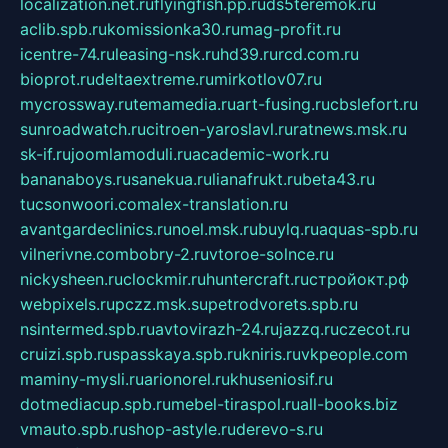
localization.net.ru
flyingfish.pp.ru
ds5teremok.ru
aclib.spb.ru
komissionka30.ru
mag-profit.ru
icentre-74.ru
leasing-nsk.ru
hd39.ru
rcd.com.ru
bioprot.ru
deltaextreme.ru
mirkotlov07.ru
mycrossway.ru
temamedia.ru
art-fusing.ru
cbslefort.ru
sunroadwatch.ru
citroen-yaroslavl.ru
ratnews.msk.ru
sk-if.ru
joomlamoduli.ru
academic-work.ru
bananaboys.ru
sanekua.ru
lianafrukt.ru
beta43.ru
tucsonwoori.com
alex-translation.ru
avantgardeclinics.ru
noel.msk.ru
buylq.ru
aquas-spb.ru
vilnerivne.com
bobry-2.ru
vtoroe-solnce.ru
nickysheen.ru
clockmir.ru
huntercraft.ru
стройокт.рф
webpixels.ru
pczz.msk.su
petrodvorets.spb.ru
nsintermed.spb.ru
avtovirazh-24.ru
jazzq.ru
czecot.ru
cruizi.spb.ru
spasskaya.spb.ru
kniris.ru
vkpeople.com
maminy-mysli.ru
arionorel.ru
khuseniosif.ru
dotmediacup.spb.ru
mebel-tiraspol.ru
all-books.biz
vmauto.spb.ru
shop-astyle.ru
derevo-s.ru