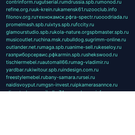
contrinform.ru
gutserial.ru
mdrussia.spb.ru
monod.ru
refine.org.ru
uk-krein.ru
kamensk61.ru
zooclub.info
filonov.org.ru
технокамск.рф
ra-spectr.ru
ooodriada.ru
promelmash.spb.ru
ixtys.spb.ru
fccity.ru
glamourstudio.spb.ru
kola-nature.org
spbmaster.spb.ru
musicoutlet.ru
china.msk.ru
bulldog.su
grimm-online.ru
outlander.net.ru
maga.spb.ru
anime-sell.ru
keseloy.ru
газприборсервис.рф
karmin.spb.ru
shekswood.ru
tischlermebel.ru
automall66.ru
mag-vladimir.ru
yardbar.ru
kiwitour.spb.ru
indesign.com.ru
freestylemebel.ru
bany-samara.ru
rsei.ru
naidisvoyput.ru
mgsn-invest.ru
ipkamerasannce.ru
alicante-house.ru
ibelka74.ru
cozyhouse.info
vlkargalev-studio.ru
700mb.ru
figura-ufa.ru
alina-live.ru
belarusiannews.ru
womenknow.ru
dos-vniimk.ru
sega.net.ru
dv.net.ru
phenomenonsofhistory.com
telesputnik.net.ru
wall.pp.ru
pylesosroidmi.ru
gtc-clan.ru
cligs.ru
bibikazap.ru
popova.org.ru