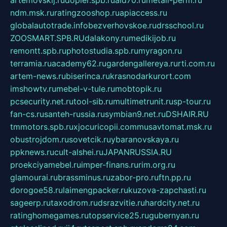
artemovskij.ru
dopler.spb.ru
aid70.ru
metall-perm.ru
ndm.msk.ru
ratingzooshop.ru
apiaccess.ru
globalautotrade.info
bezverhovskoe.ru
drsschool.ru
ZOOSMART.SPB.RU
dalakony.ru
medikijob.ru
remontt.spb.ru
photostudia.spb.ru
myragon.ru
terramia.ru
academy62.ru
gardengallereya.ru
rti.com.ru
artem-news.ru
biserinca.ru
krasnodarkurort.com
imshowtv.ru
mebel-v-tule.ru
mobtopik.ru
pcsecurity.net.ru
tool-sib.ru
multimetrunit.ru
sp-tour.ru
fan-cs.ru
santeh-russia.ru
symbian9.net.ru
DSHAIR.RU
tmmotors.spb.ru
xjocuricopii.com
musavtomat.msk.ru
obustrojdom.ru
sovetcik.ru
ybaranovskaya.ru
ppknews.ru
cult-alshei.ru
JAPANRUSSIA.RU
proekciyamebel.ru
imper-finans.ru
rim.org.ru
glamourai.ru
brassminus.ru
zabor-pro.ru
ftn.pp.ru
dorogoe58.ru
laimengpacker.ru
kuzova-zapchasti.ru
sageerp.ru
taxodrom.ru
dsrazvitie.ru
hardcity.net.ru
ratinghomegames.ru
topservice25.ru
gubernyan.ru