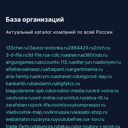
База организаций
Актуальный каталог компаний по всей России
133chel.ru
13autor-kolonka.ru
2864420.ru
2rich.ru
3-d-file.ru
3d-file.ru
a-cdc.ru
aalse.ru
a380club.ru
airgungames.ru
accounts-112.ru
adler-jun.ru
adonyev.ru
alfeihavsalnassr.ru
altaipant.ru
argentinamia.ru
aria-family.ru
arkrym.ru
ashanet.ru
belgorod-day.ru
bankaribi.ru
bandamn.ru
bigfatcc.ru
blagodarenie-spb.ru
borodino-media.ru
card-voice.ru
cardvoice.ru
zed-online.ru
zvonitut.ru
zebra-tlt.ru
zarafshan.ru
york-life.ru
vintovoykompressor.ru
vladivostok-map.ru
vlknrussia.ru
wasabi-shop.ru
webamator.ru
zaryna.ru
youtubefree.ru
x-ton.ru
trade-farm.ru
tajuncos.ru
taksu.ru
tor-lyubov-i-grom.ru