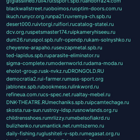
gtglasslined.ru
ii4.ru
tssport.spb.ru
andorra24.com
blackwallstreet.ru
oboimos.ru
optim-doors.com.ru
ikuch.ru
nycr.org.ru
npa21.ru
vremya-ch.spb.ru
desert000.ru
ivtorgi.ru
ifiori.ru
catalog-statei.ru
dcv.org.ru
spetsmaster174.ru
ipkameryhiseeu.ru
dum26.ru
ruspol.spb.ru
fr-opendp.ru
kam-solnyshko.ru
cheyenne-arapaho.ru
sevzapmetal.spb.ru
ted-lapidus.spb.ru
parasite-eliminator.ru
sigma-complete.ru
modernworld.ru
dama-moda.ru
eholot-group.ru
sk-nvkz.ru
DRONGOLD.RU
democratia2.ru
i-farmer.ru
mass-sport.org
jablonex.spb.ru
bookmess.ru
linkword.ru
refineua.com.ru
cs-spec.net.ru
altay-mebel.ru
DNK-THEATRE.RU
mechaniks.spb.ru
ipcamtechage.ru
skosta.ru
a-sun.ru
stroy-ldsp.ru
snowlands.org.ru
childrensshoes.ru
mrlizzy.ru
mebelsofiakrd.ru
bulizhenko.ru
rumantick.net.ru
mtszerno.ru
daily-fishing.ru
glushiteli-v-spb.ru
megasat.org.ru