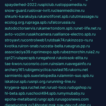
spayderhed-2022.ru
splclub.ru
stoppamedia.ru
snow-guard.ru
slovar-ivrit.ru
cleanmedicine.ru
shkurki-karakulya.ru
kanotiforet.spb.ru
tutmassage.ru
ecolog.org.ru
praga.spb.ru
falcorussia.ru
autodoctorservis.ru
kamertondom.spb.ru
net-life.net.ru
avto-vozim.ru
sakhcamera.ru
alliance-electro.spb.ru
stroyavt.ru
controlweb1.ru
tdsak74.ru
kinzozo-ru.ru
kvotka.ru
iron-snab.ru
costa-bella.ru
eugrus.pp.ru
associaciya39.ru
primexpo.spb.ru
bezmorchin.ru
ia2.ru
cpt21.ru
ispecspb.ru
regahost.ru
kolosok-elita.ru
tae-kwon.ru
consrio.com.ru
insiam.ru
avegainfo.ru
archery161.ru
bigencyclica.ru
vlast16.ru
korru.net
sarmiento.spb.su
extelopedia.ru
lammin-suo.spb.ru
iskatour.spb.ru
snpi.org.ru
running-line.ru
krygeva-spa.ru
chel.net.ru
rust-loco.ru
dugshop.ru
hl-beta.spb.ru
school494.spb.ru
mymubaby.ru
epoha-metalband.ru
ngr.spb.ru
rusgosnews.com
dieselvostok.ru
24hostel.msk.ru
w-dev.ru
f-ship.ru