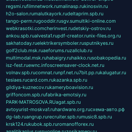
regsmi.ru
filmnetwork.ru
malinasp.ru
kinosvin.ru
h2o-salon.ru
malutkayork.ru
deltaprim.spb.ru
tango-perm.ru
gooddir.ru
sgv.su
multiki-online.com
webkrasotki.com
cherinvest.ru
detskiy-ostrov.ru
ankou.spb.ru
alvesta1.ru
pdf-creator.ru
nix-files.org.ru
sakhatoday.ru
elektrikersymboler.ru
sputnikyes.ru
golf2club.msk.ru
aeforums.ru
zallclub.ru
multimodal.msk.ru
habaigry.ru
haikko.ru
sobakopedia.ru
isz-fest.ru
ewnc.info
screensaver-clock.net.ru
volnav.spb.ru
comnat.ru
npf.net.ru
7bit.pp.ru
kalugatur.ru
tesiaes.ru
card.com.ru
kazanka.spb.ru
gildiya-kuznecov.ru
kameryboavision.ru
griffoncom.spb.ru
fabrika-emotsiy.ru
PARK-MATROSOVA.RU
agat.spb.ru
avtoyurist-moskva1.ru
hardware.org.ru
схема-авто.рф
dg-lab.ru
angrup.ru
recruiter.spb.ru
music8.spb.ru
krsk124.ru
kubok.spb.ru
romanofforex.ru
analitikaplus.ru
spyonline.ru
zosikamery.ru