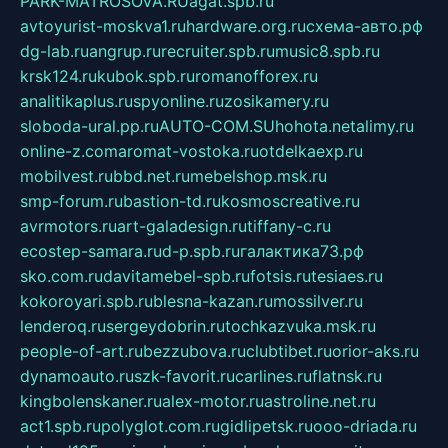
PARK-MATROSOVA.RU
agat.spb.ru
avtoyurist-moskva1.ru
hardware.org.ru
схема-авто.рф
dg-lab.ru
angrup.ru
recruiter.spb.ru
music8.spb.ru
krsk124.ru
kubok.spb.ru
romanofforex.ru
analitikaplus.ru
spyonline.ru
zosikamery.ru
sloboda-ural.pp.ru
AUTO-COM.SU
hohota.net
alimy.ru
online-z.com
aromat-vostoka.ru
otdelkaexp.ru
mobilvest.ru
bbd.net.ru
mebelshop.msk.ru
smp-forum.ru
bastion-td.ru
kosmoscreative.ru
avrmotors.ru
art-galadesign.ru
tiffany-c.ru
ecostep-samara.ru
d-p.spb.ru
галактика73.рф
sko.com.ru
davitamebel-spb.ru
fotsis.ru
tesiaes.ru
kokoroyari.spb.ru
blesna-kazan.ru
mossilver.ru
lenderoq.ru
sergeydobrin.ru
tochkazvuka.msk.ru
people-of-art.ru
bezzubova.ru
clubtibet.ru
orior-aks.ru
dynamoauto.ru
szk-favorit.ru
carlines.ru
flatnsk.ru
kingbolenskaner.ru
alex-motor.ru
astroline.net.ru
act1.spb.ru
polyglot.com.ru
gidlipetsk.ru
ooo-driada.ru