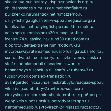
skosta.ru
a-sun.ru
stroy-ldsp.ru
snowlands.org.ru
childrensshoes.ru
mrlizzy.ru
mebelsofiakrd.ru
bulizhenko.ru
rumantick.net.ru
mtszerno.ru
daily-fishing.ru
glushiteli-v-spb.ru
megasat.org.ru
localization.net.ru
flyingfish.pp.ru
ds5teremok.ru
aclib.spb.ru
komissionka30.ru
mag-profit.ru
icentre-74.ru
leasing-nsk.ru
hd39.ru
rcd.com.ru
bioprot.ru
deltaextreme.ru
mirkotlov07.ru
mycrossway.ru
temamedia.ru
art-fusing.ru
cbslefort.ru
sunroadwatch.ru
citroen-yaroslavl.ru
ratnews.msk.ru
sk-if.ru
joomlamoduli.ru
academic-work.ru
bananaboys.ru
sanekua.ru
lianafrukt.ru
beta43.ru
tucsonwoori.com
alex-translation.ru
avantgardeclinics.ru
noel.msk.ru
buylq.ru
aquas-spb.ru
vilnerivne.com
bobry-2.ru
vtoroe-solnce.ru
nickysheen.ru
clockmir.ru
huntercraft.ru
стройокт.рф
webpixels.ru
pczz.msk.su
petrodvorets.spb.ru
nsintermed.spb.ru
avtovirazh-24.ru
jazzq.ru
czecot.ru