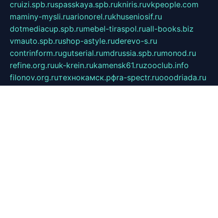
cruizi.spb.ru
spasskaya.spb.ru
kniris.ru
vkpeople.com
maminy-mysli.ru
arionorel.ru
khuseniosif.ru
dotmediacup.spb.ru
mebel-tiraspol.ru
all-books.biz
vmauto.spb.ru
shop-astyle.ru
derevo-s.ru
contrinform.ru
gutserial.ru
mdrussia.spb.ru
monod.ru
refine.org.ru
uk-krein.ru
kamensk61.ru
zooclub.info
filonov.org.ru
технокамск.рф
ra-spectr.ru
ooodriada.ru
promelmash.spb.ru
ixtys.spb.ru
fccity.ru
glamourstudio.spb.ru
kola-nature.org
spbmaster.spb.ru
musicoutlet.ru
china.msk.ru
bulldog.su
grimm-online.ru
outlander.net.ru
maga.spb.ru
anime-sell.ru
keseloy.ru
газприборсервис.рф
karmin.spb.ru
shekswood.ru
tischlermebel.ru
automall66.ru
mag-vladimir.ru
yardbar.ru
kiwitour.spb.ru
indesign.com.ru
freestylemebel.ru
bany-samara.ru
rsei.ru
naidisvoyput.ru
mgsn-invest.ru
ipkamerasannce.ru
alicante-house.ru
ibelka74.ru
cozyhouse.info
vlkargalev-studio.ru
700mb.ru
figura-ufa.ru
alina-live.ru