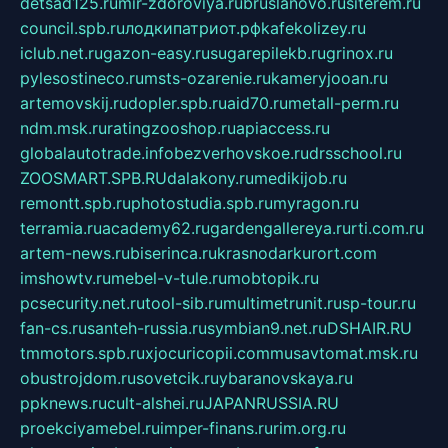
detsad125.ru
mir-zdoroviya.ru
bruslanovo.ru
siterem.ru
council.spb.ru
лодкипатриот.рф
kafekolizey.ru
iclub.net.ru
gazon-easy.ru
sugarepilekb.ru
grinox.ru
pylesostineco.ru
msts-ozarenie.ru
kameryjooan.ru
artemovskij.ru
dopler.spb.ru
aid70.ru
metall-perm.ru
ndm.msk.ru
ratingzooshop.ru
apiaccess.ru
globalautotrade.info
bezverhovskoe.ru
drsschool.ru
ZOOSMART.SPB.RU
dalakony.ru
medikijob.ru
remontt.spb.ru
photostudia.spb.ru
myragon.ru
terramia.ru
academy62.ru
gardengallereya.ru
rti.com.ru
artem-news.ru
biserinca.ru
krasnodarkurort.com
imshowtv.ru
mebel-v-tule.ru
mobtopik.ru
pcsecurity.net.ru
tool-sib.ru
multimetrunit.ru
sp-tour.ru
fan-cs.ru
santeh-russia.ru
symbian9.net.ru
DSHAIR.RU
tmmotors.spb.ru
xjocuricopii.com
musavtomat.msk.ru
obustrojdom.ru
sovetcik.ru
ybaranovskaya.ru
ppknews.ru
cult-alshei.ru
JAPANRUSSIA.RU
proekciyamebel.ru
imper-finans.ru
rim.org.ru