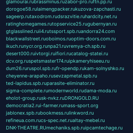
glamourai.ru
brassminus.ru
zabor-pro.ru
ftn.pp.ru
dorogoe58.ru
laimengpacker.ru
kuzova-zapchasti.ru
sageerp.ru
taxodrom.ru
dsrazvitie.ru
hardcity.net.ru
ratinghomegames.ru
topservice25.ru
gubernyan.ru
gtglasslined.ru
ii4.ru
tssport.spb.ru
andorra24.com
blackwallstreet.ru
oboimos.ru
optim-doors.com.ru
ikuch.ru
nycr.org.ru
npa21.ru
vremya-ch.spb.ru
desert000.ru
ivtorgi.ru
ifiori.ru
catalog-statei.ru
dcv.org.ru
spetsmaster174.ru
ipkameryhiseeu.ru
dum26.ru
ruspol.spb.ru
fr-opendp.ru
kam-solnyshko.ru
cheyenne-arapaho.ru
sevzapmetal.spb.ru
ted-lapidus.spb.ru
parasite-eliminator.ru
sigma-complete.ru
modernworld.ru
dama-moda.ru
eholot-group.ru
sk-nvkz.ru
DRONGOLD.RU
democratia2.ru
i-farmer.ru
mass-sport.org
jablonex.spb.ru
bookmess.ru
linkword.ru
refineua.com.ru
cs-spec.net.ru
altay-mebel.ru
DNK-THEATRE.RU
mechaniks.spb.ru
ipcamtechage.ru