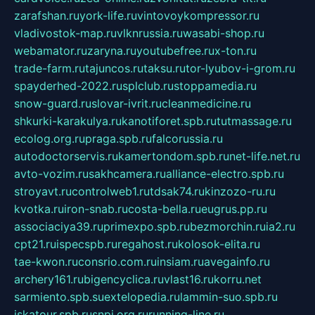
zarafshan.ru
york-life.ru
vintovoykompressor.ru
vladivostok-map.ru
vlknrussia.ru
wasabi-shop.ru
webamator.ru
zaryna.ru
youtubefree.ru
x-ton.ru
trade-farm.ru
tajuncos.ru
taksu.ru
tor-lyubov-i-grom.ru
spayderhed-2022.ru
splclub.ru
stoppamedia.ru
snow-guard.ru
slovar-ivrit.ru
cleanmedicine.ru
shkurki-karakulya.ru
kanotiforet.spb.ru
tutmassage.ru
ecolog.org.ru
praga.spb.ru
falcorussia.ru
autodoctorservis.ru
kamertondom.spb.ru
net-life.net.ru
avto-vozim.ru
sakhcamera.ru
alliance-electro.spb.ru
stroyavt.ru
controlweb1.ru
tdsak74.ru
kinzozo-ru.ru
kvotka.ru
iron-snab.ru
costa-bella.ru
eugrus.pp.ru
associaciya39.ru
primexpo.spb.ru
bezmorchin.ru
ia2.ru
cpt21.ru
ispecspb.ru
regahost.ru
kolosok-elita.ru
tae-kwon.ru
consrio.com.ru
insiam.ru
avegainfo.ru
archery161.ru
bigencyclica.ru
vlast16.ru
korru.net
sarmiento.spb.su
extelopedia.ru
lammin-suo.spb.ru
iskatour.spb.ru
snpi.org.ru
running-line.ru