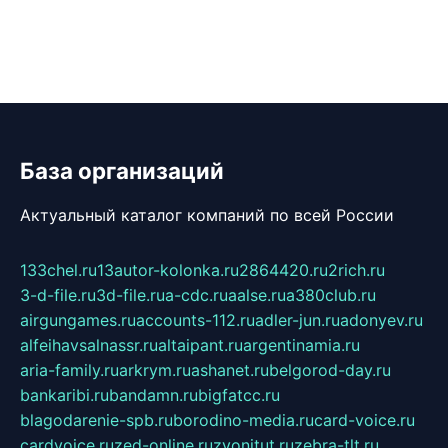
База организаций
Актуальный каталог компаний по всей России
133chel.ru
13autor-kolonka.ru
2864420.ru
2rich.ru
3-d-file.ru
3d-file.ru
a-cdc.ru
aalse.ru
a380club.ru
airgungames.ru
accounts-112.ru
adler-jun.ru
adonyev.ru
alfeihavsalnassr.ru
altaipant.ru
argentinamia.ru
aria-family.ru
arkrym.ru
ashanet.ru
belgorod-day.ru
bankaribi.ru
bandamn.ru
bigfatcc.ru
blagodarenie-spb.ru
borodino-media.ru
card-voice.ru
cardvoice.ru
zed-online.ru
zvonitut.ru
zebra-tlt.ru