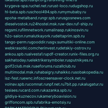
krygeva-spa.ru
chel.net.ru
rust-loco.ru
dugshop.ru
hl-beta.spb.ru
school494.spb.ru
mymubaby.ru
epoha-metalband.ru
ngr.spb.ru
rusgosnews.com
dieselvostok.ru
24hostel.msk.ru
w-dev.ru
f-ship.ru
regsmi.ru
filmnetwork.ru
malinasp.ru
kinosvin.ru
h2o-salon.ru
malutkayork.ru
deltaprim.spb.ru
tango-perm.ru
gooddir.ru
sgv.su
multiki-online.com
webkrasotki.com
cherinvest.ru
detskiy-ostrov.ru
ankou.spb.ru
alvesta1.ru
pdf-creator.ru
nix-files.org.ru
sakhatoday.ru
elektrikersymboler.ru
sputnikyes.ru
golf2club.msk.ru
aeforums.ru
zallclub.ru
multimodal.msk.ru
habaigry.ru
haikko.ru
sobakopedia.ru
isz-fest.ru
ewnc.info
screensaver-clock.net.ru
volnav.spb.ru
comnat.ru
npf.net.ru
7bit.pp.ru
kalugatur.ru
tesiaes.ru
card.com.ru
kazanka.spb.ru
gildiya-kuznecov.ru
kameryboavision.ru
griffoncom.spb.ru
fabrika-emotsiy.ru