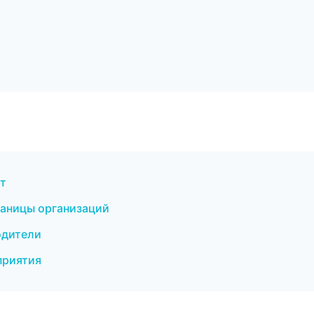
рт
раницы организаций
одители
приятия