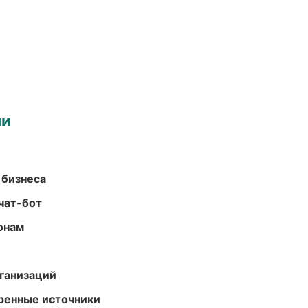
ми
 бизнеса
чат-бот
онам
ганизаций
еренные источники