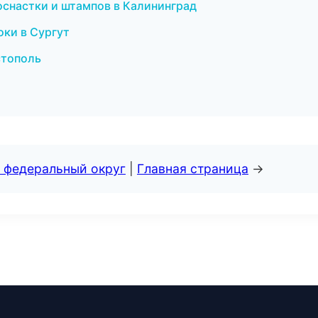
снастки и штампов в Калининград
оки в Сургут
астополь
 федеральный округ
|
Главная страница
→