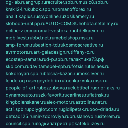
dg-lab.ru
angrup.ru
recruiter.spb.ru
music8.spb.ru
krsk124.ru
kubok.spb.ru
romanofforex.ru
analitikaplus.ru
spyonline.ru
zosikamery.ru
sloboda-ural.pp.ru
AUTO-COM.SU
hohota.net
alimy.ru
online-z.com
aromat-vostoka.ru
otdelkaexp.ru
mobilvest.ru
bbd.net.ru
mebelshop.msk.ru
smp-forum.ru
bastion-td.ru
kosmoscreative.ru
avrmotors.ru
art-galadesign.ru
tiffany-c.ru
ecostep-samara.ru
d-p.spb.ru
галактика73.рф
sko.com.ru
davitamebel-spb.ru
fotsis.ru
tesiaes.ru
kokoroyari.spb.ru
blesna-kazan.ru
mossilver.ru
lenderoq.ru
sergeydobrin.ru
tochkazvuka.msk.ru
people-of-art.ru
bezzubova.ru
clubtibet.ru
orior-aks.ru
dynamoauto.ru
szk-favorit.ru
carlines.ru
flatnsk.ru
kingbolenskaner.ru
alex-motor.ru
astroline.net.ru
act1.spb.ru
polyglot.com.ru
gidlipetsk.ru
ooo-driada.ru
detsad125.ru
mir-zdoroviya.ru
bruslanovo.ru
siterem.ru
council.spb.ru
лодкипатриот.рф
kafekolizey.ru