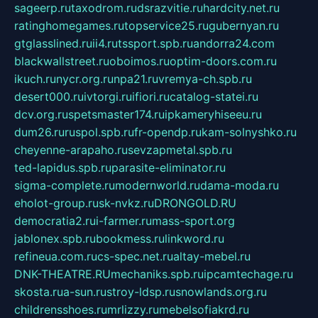
sageerp.ru
taxodrom.ru
dsrazvitie.ru
hardcity.net.ru
ratinghomegames.ru
topservice25.ru
gubernyan.ru
gtglasslined.ru
ii4.ru
tssport.spb.ru
andorra24.com
blackwallstreet.ru
oboimos.ru
optim-doors.com.ru
ikuch.ru
nycr.org.ru
npa21.ru
vremya-ch.spb.ru
desert000.ru
ivtorgi.ru
ifiori.ru
catalog-statei.ru
dcv.org.ru
spetsmaster174.ru
ipkameryhiseeu.ru
dum26.ru
ruspol.spb.ru
fr-opendp.ru
kam-solnyshko.ru
cheyenne-arapaho.ru
sevzapmetal.spb.ru
ted-lapidus.spb.ru
parasite-eliminator.ru
sigma-complete.ru
modernworld.ru
dama-moda.ru
eholot-group.ru
sk-nvkz.ru
DRONGOLD.RU
democratia2.ru
i-farmer.ru
mass-sport.org
jablonex.spb.ru
bookmess.ru
linkword.ru
refineua.com.ru
cs-spec.net.ru
altay-mebel.ru
DNK-THEATRE.RU
mechaniks.spb.ru
ipcamtechage.ru
skosta.ru
a-sun.ru
stroy-ldsp.ru
snowlands.org.ru
childrensshoes.ru
mrlizzy.ru
mebelsofiakrd.ru