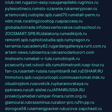
iclub.net.ru
gazon-easy.ru
sugarepilekb.ru
grinox.ru
pylesostineco.ru
msts-ozarenie.ru
kameryjooan.ru
artemovskij.ru
dopler.spb.ru
aid70.ru
metall-perm.ru
ndm.msk.ru
ratingzooshop.ru
apiaccess.ru
globalautotrade.info
bezverhovskoe.ru
drsschool.ru
ZOOSMART.SPB.RU
dalakony.ru
medikijob.ru
remontt.spb.ru
photostudia.spb.ru
myragon.ru
terramia.ru
academy62.ru
gardengallereya.ru
rti.com.ru
artem-news.ru
biserinca.ru
krasnodarkurort.com
imshowtv.ru
mebel-v-tule.ru
mobtopik.ru
pcsecurity.net.ru
tool-sib.ru
multimetrunit.ru
sp-tour.ru
fan-cs.ru
santeh-russia.ru
symbian9.net.ru
DSHAIR.RU
tmmotors.spb.ru
xjocuricopii.com
musavtomat.msk.ru
obustrojdom.ru
sovetcik.ru
ybaranovskaya.ru
ppknews.ru
cult-alshei.ru
JAPANRUSSIA.RU
proekciyamebel.ru
imper-finans.ru
rim.org.ru
glamourai.ru
brassminus.ru
zabor-pro.ru
ftn.pp.ru
dorogoe58.ru
laimengpacker.ru
kuzova-zapchasti.ru