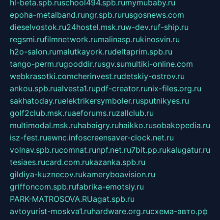
hl-beta.spb.ru
school494.spb.ru
mymubaby.ru
epoha-metalband.ru
ngr.spb.ru
rusgosnews.com
dieselvostok.ru
24hostel.msk.ru
w-dev.ru
f-ship.ru
regsmi.ru
filmnetwork.ru
malinasp.ru
kinosvin.ru
h2o-salon.ru
malutkayork.ru
deltaprim.spb.ru
tango-perm.ru
gooddir.ru
sgv.su
multiki-online.com
webkrasotki.com
cherinvest.ru
detskiy-ostrov.ru
ankou.spb.ru
alvesta1.ru
pdf-creator.ru
nix-files.org.ru
sakhatoday.ru
elektrikersymboler.ru
sputnikyes.ru
golf2club.msk.ru
aeforums.ru
zallclub.ru
multimodal.msk.ru
habaigry.ru
haikko.ru
sobakopedia.ru
isz-fest.ru
ewnc.info
screensaver-clock.net.ru
volnav.spb.ru
comnat.ru
npf.net.ru
7bit.pp.ru
kalugatur.ru
tesiaes.ru
card.com.ru
kazanka.spb.ru
gildiya-kuznecov.ru
kameryboavision.ru
griffoncom.spb.ru
fabrika-emotsiy.ru
PARK-MATROSOVA.RU
agat.spb.ru
avtoyurist-moskva1.ru
hardware.org.ru
схема-авто.рф