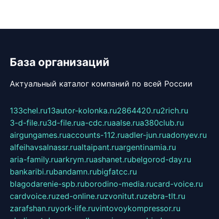
База организаций
Актуальный каталог компаний по всей России
133chel.ru
13autor-kolonka.ru
2864420.ru
2rich.ru
3-d-file.ru
3d-file.ru
a-cdc.ru
aalse.ru
a380club.ru
airgungames.ru
accounts-112.ru
adler-jun.ru
adonyev.ru
alfeihavsalnassr.ru
altaipant.ru
argentinamia.ru
aria-family.ru
arkrym.ru
ashanet.ru
belgorod-day.ru
bankaribi.ru
bandamn.ru
bigfatcc.ru
blagodarenie-spb.ru
borodino-media.ru
card-voice.ru
cardvoice.ru
zed-online.ru
zvonitut.ru
zebra-tlt.ru
zarafshan.ru
york-life.ru
vintovoykompressor.ru