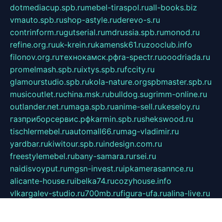
dotmediacup.spb.ru
mebel-tiraspol.ru
all-books.biz
vmauto.spb.ru
shop-astyle.ru
derevo-s.ru
contrinform.ru
gutserial.ru
mdrussia.spb.ru
monod.ru
refine.org.ru
uk-krein.ru
kamensk61.ru
zooclub.info
filonov.org.ru
технокамск.рф
ra-spectr.ru
ooodriada.ru
promelmash.spb.ru
ixtys.spb.ru
fccity.ru
glamourstudio.spb.ru
kola-nature.org
spbmaster.spb.ru
musicoutlet.ru
china.msk.ru
bulldog.su
grimm-online.ru
outlander.net.ru
maga.spb.ru
anime-sell.ru
keseloy.ru
газприборсервис.рф
karmin.spb.ru
shekswood.ru
tischlermebel.ru
automall66.ru
mag-vladimir.ru
yardbar.ru
kiwitour.spb.ru
indesign.com.ru
freestylemebel.ru
bany-samara.ru
rsei.ru
naidisvoyput.ru
mgsn-invest.ru
ipkamerasannce.ru
alicante-house.ru
ibelka74.ru
cozyhouse.info
vlkargalev-studio.ru
700mb.ru
figura-ufa.ru
alina-live.ru
belarusiannews.ru
womenknow.ru
dos-vniimk.ru
sega.net.ru
dv.net.ru
phenomenonsofhistory.com