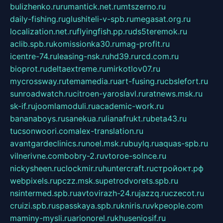
bulizhenko.ru
rumantick.net.ru
mtszerno.ru
daily-fishing.ru
glushiteli-v-spb.ru
megasat.org.ru
localization.net.ru
flyingfish.pp.ru
ds5teremok.ru
aclib.spb.ru
komissionka30.ru
mag-profit.ru
icentre-74.ru
leasing-nsk.ru
hd39.ru
rcd.com.ru
bioprot.ru
deltaextreme.ru
mirkotlov07.ru
mycrossway.ru
temamedia.ru
art-fusing.ru
cbslefort.ru
sunroadwatch.ru
citroen-yaroslavl.ru
ratnews.msk.ru
sk-if.ru
joomlamoduli.ru
academic-work.ru
bananaboys.ru
sanekua.ru
lianafrukt.ru
beta43.ru
tucsonwoori.com
alex-translation.ru
avantgardeclinics.ru
noel.msk.ru
buylq.ru
aquas-spb.ru
vilnerivne.com
bobry-2.ru
vtoroe-solnce.ru
nickysheen.ru
clockmir.ru
huntercraft.ru
стройокт.рф
webpixels.ru
pczz.msk.su
petrodvorets.spb.ru
nsintermed.spb.ru
avtovirazh-24.ru
jazzq.ru
czecot.ru
cruizi.spb.ru
spasskaya.spb.ru
kniris.ru
vkpeople.com
maminy-mysli.ru
arionorel.ru
khuseniosif.ru