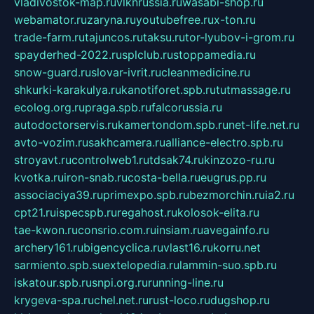
vladivostok-map.ru
vlknrussia.ru
wasabi-shop.ru
webamator.ru
zaryna.ru
youtubefree.ru
x-ton.ru
trade-farm.ru
tajuncos.ru
taksu.ru
tor-lyubov-i-grom.ru
spayderhed-2022.ru
splclub.ru
stoppamedia.ru
snow-guard.ru
slovar-ivrit.ru
cleanmedicine.ru
shkurki-karakulya.ru
kanotiforet.spb.ru
tutmassage.ru
ecolog.org.ru
praga.spb.ru
falcorussia.ru
autodoctorservis.ru
kamertondom.spb.ru
net-life.net.ru
avto-vozim.ru
sakhcamera.ru
alliance-electro.spb.ru
stroyavt.ru
controlweb1.ru
tdsak74.ru
kinzozo-ru.ru
kvotka.ru
iron-snab.ru
costa-bella.ru
eugrus.pp.ru
associaciya39.ru
primexpo.spb.ru
bezmorchin.ru
ia2.ru
cpt21.ru
ispecspb.ru
regahost.ru
kolosok-elita.ru
tae-kwon.ru
consrio.com.ru
insiam.ru
avegainfo.ru
archery161.ru
bigencyclica.ru
vlast16.ru
korru.net
sarmiento.spb.su
extelopedia.ru
lammin-suo.spb.ru
iskatour.spb.ru
snpi.org.ru
running-line.ru
krygeva-spa.ru
chel.net.ru
rust-loco.ru
dugshop.ru