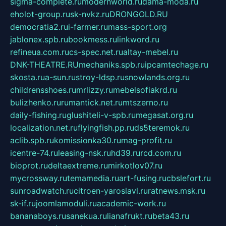
sigma-complete.ru
modernworld.ru
dama-moda.ru
eholot-group.ru
sk-nvkz.ru
DRONGOLD.RU
democratia2.ru
i-farmer.ru
mass-sport.org
jablonex.spb.ru
bookmess.ru
linkword.ru
refineua.com.ru
cs-spec.net.ru
altay-mebel.ru
DNK-THEATRE.RU
mechaniks.spb.ru
ipcamtechage.ru
skosta.ru
a-sun.ru
stroy-ldsp.ru
snowlands.org.ru
childrensshoes.ru
mrlizzy.ru
mebelsofiakrd.ru
bulizhenko.ru
rumantick.net.ru
mtszerno.ru
daily-fishing.ru
glushiteli-v-spb.ru
megasat.org.ru
localization.net.ru
flyingfish.pp.ru
ds5teremok.ru
aclib.spb.ru
komissionka30.ru
mag-profit.ru
icentre-74.ru
leasing-nsk.ru
hd39.ru
rcd.com.ru
bioprot.ru
deltaextreme.ru
mirkotlov07.ru
mycrossway.ru
temamedia.ru
art-fusing.ru
cbslefort.ru
sunroadwatch.ru
citroen-yaroslavl.ru
ratnews.msk.ru
sk-if.ru
joomlamoduli.ru
academic-work.ru
bananaboys.ru
sanekua.ru
lianafrukt.ru
beta43.ru