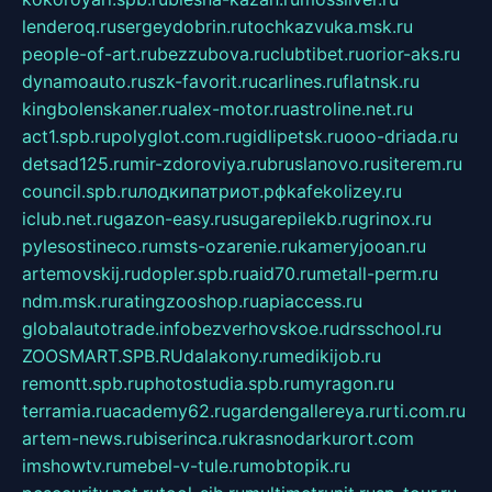
lenderoq.ru
sergeydobrin.ru
tochkazvuka.msk.ru
people-of-art.ru
bezzubova.ru
clubtibet.ru
orior-aks.ru
dynamoauto.ru
szk-favorit.ru
carlines.ru
flatnsk.ru
kingbolenskaner.ru
alex-motor.ru
astroline.net.ru
act1.spb.ru
polyglot.com.ru
gidlipetsk.ru
ooo-driada.ru
detsad125.ru
mir-zdoroviya.ru
bruslanovo.ru
siterem.ru
council.spb.ru
лодкипатриот.рф
kafekolizey.ru
iclub.net.ru
gazon-easy.ru
sugarepilekb.ru
grinox.ru
pylesostineco.ru
msts-ozarenie.ru
kameryjooan.ru
artemovskij.ru
dopler.spb.ru
aid70.ru
metall-perm.ru
ndm.msk.ru
ratingzooshop.ru
apiaccess.ru
globalautotrade.info
bezverhovskoe.ru
drsschool.ru
ZOOSMART.SPB.RU
dalakony.ru
medikijob.ru
remontt.spb.ru
photostudia.spb.ru
myragon.ru
terramia.ru
academy62.ru
gardengallereya.ru
rti.com.ru
artem-news.ru
biserinca.ru
krasnodarkurort.com
imshowtv.ru
mebel-v-tule.ru
mobtopik.ru