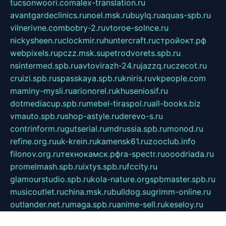
tucsonwoori.com
alex-translation.ru
avantgardeclinics.ru
noel.msk.ru
buylq.ru
aquas-spb.ru
vilnerivne.com
bobry-2.ru
vtoroe-solnce.ru
nickysheen.ru
clockmir.ru
huntercraft.ru
стройокт.рф
webpixels.ru
pczz.msk.su
petrodvorets.spb.ru
nsintermed.spb.ru
avtovirazh-24.ru
jazzq.ru
czecot.ru
cruizi.spb.ru
spasskaya.spb.ru
kniris.ru
vkpeople.com
maminy-mysli.ru
arionorel.ru
khuseniosif.ru
dotmediacup.spb.ru
mebel-tiraspol.ru
all-books.biz
vmauto.spb.ru
shop-astyle.ru
derevo-s.ru
contrinform.ru
gutserial.ru
mdrussia.spb.ru
monod.ru
refine.org.ru
uk-krein.ru
kamensk61.ru
zooclub.info
filonov.org.ru
технокамск.рф
ra-spectr.ru
ooodriada.ru
promelmash.spb.ru
ixtys.spb.ru
fccity.ru
glamourstudio.spb.ru
kola-nature.org
spbmaster.spb.ru
musicoutlet.ru
china.msk.ru
bulldog.su
grimm-online.ru
outlander.net.ru
maga.spb.ru
anime-sell.ru
keseloy.ru
газприборсервис.рф
karmin.spb.ru
shekswood.ru