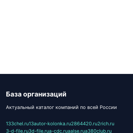
База организаций
Актуальный каталог компаний по всей России
133chel.ru
13autor-kolonka.ru
2864420.ru
2rich.ru
3-d-file.ru
3d-file.ru
a-cdc.ru
aalse.ru
a380club.ru