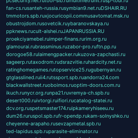
pcsecurity.net.ru
tool-sib.ru
multimetrunit.ru
sp-tour.ru
fan-cs.ru
santeh-russia.ru
symbian9.net.ru
DSHAIR.RU
tmmotors.spb.ru
xjocuricopii.com
musavtomat.msk.ru
obustrojdom.ru
sovetcik.ru
ybaranovskaya.ru
ppknews.ru
cult-alshei.ru
JAPANRUSSIA.RU
proekciyamebel.ru
imper-finans.ru
rim.org.ru
glamourai.ru
brassminus.ru
zabor-pro.ru
ftn.pp.ru
dorogoe58.ru
laimengpacker.ru
kuzova-zapchasti.ru
sageerp.ru
taxodrom.ru
dsrazvitie.ru
hardcity.net.ru
ratinghomegames.ru
topservice25.ru
gubernyan.ru
gtglasslined.ru
ii4.ru
tssport.spb.ru
andorra24.com
blackwallstreet.ru
oboimos.ru
optim-doors.com.ru
ikuch.ru
nycr.org.ru
npa21.ru
vremya-ch.spb.ru
desert000.ru
ivtorgi.ru
ifiori.ru
catalog-statei.ru
dcv.org.ru
spetsmaster174.ru
ipkameryhiseeu.ru
dum26.ru
ruspol.spb.ru
fr-opendp.ru
kam-solnyshko.ru
cheyenne-arapaho.ru
sevzapmetal.spb.ru
ted-lapidus.spb.ru
parasite-eliminator.ru