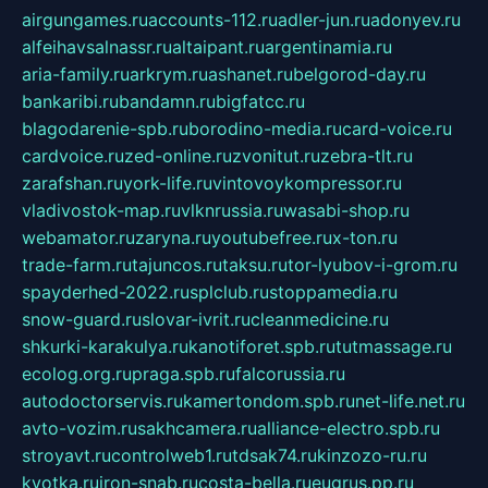
airgungames.ru
accounts-112.ru
adler-jun.ru
adonyev.ru
alfeihavsalnassr.ru
altaipant.ru
argentinamia.ru
aria-family.ru
arkrym.ru
ashanet.ru
belgorod-day.ru
bankaribi.ru
bandamn.ru
bigfatcc.ru
blagodarenie-spb.ru
borodino-media.ru
card-voice.ru
cardvoice.ru
zed-online.ru
zvonitut.ru
zebra-tlt.ru
zarafshan.ru
york-life.ru
vintovoykompressor.ru
vladivostok-map.ru
vlknrussia.ru
wasabi-shop.ru
webamator.ru
zaryna.ru
youtubefree.ru
x-ton.ru
trade-farm.ru
tajuncos.ru
taksu.ru
tor-lyubov-i-grom.ru
spayderhed-2022.ru
splclub.ru
stoppamedia.ru
snow-guard.ru
slovar-ivrit.ru
cleanmedicine.ru
shkurki-karakulya.ru
kanotiforet.spb.ru
tutmassage.ru
ecolog.org.ru
praga.spb.ru
falcorussia.ru
autodoctorservis.ru
kamertondom.spb.ru
net-life.net.ru
avto-vozim.ru
sakhcamera.ru
alliance-electro.spb.ru
stroyavt.ru
controlweb1.ru
tdsak74.ru
kinzozo-ru.ru
kvotka.ru
iron-snab.ru
costa-bella.ru
eugrus.pp.ru