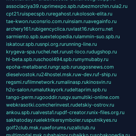
associaciya39.ru
primexpo.spb.ru
bezmorchin.ru
ia2.ru
cpt21.ru
ispecspb.ru
regahost.ru
kolosok-elita.ru
tae-kwon.ru
consrio.com.ru
insiam.ru
avegainfo.ru
archery161.ru
bigencyclica.ru
vlast16.ru
korru.net
sarmiento.spb.su
extelopedia.ru
lammin-suo.spb.ru
iskatour.spb.ru
snpi.org.ru
running-line.ru
krygeva-spa.ru
chel.net.ru
rust-loco.ru
dugshop.ru
hl-beta.spb.ru
school494.spb.ru
mymubaby.ru
epoha-metalband.ru
ngr.spb.ru
rusgosnews.com
dieselvostok.ru
24hostel.msk.ru
w-dev.ru
f-ship.ru
regsmi.ru
filmnetwork.ru
malinasp.ru
kinosvin.ru
h2o-salon.ru
malutkayork.ru
deltaprim.spb.ru
tango-perm.ru
gooddir.ru
sgv.su
multiki-online.com
webkrasotki.com
cherinvest.ru
detskiy-ostrov.ru
ankou.spb.ru
alvesta1.ru
pdf-creator.ru
nix-files.org.ru
sakhatoday.ru
elektrikersymboler.ru
sputnikyes.ru
golf2club.msk.ru
aeforums.ru
zallclub.ru
multimodal.msk.ru
habaigry.ru
haikko.ru
sobakopedia.ru