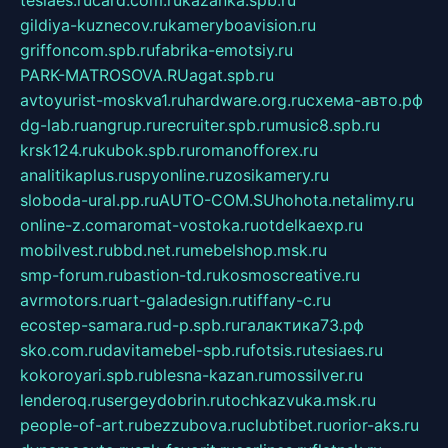
tesiaes.ru
card.com.ru
kazanka.spb.ru
gildiya-kuznecov.ru
kameryboavision.ru
griffoncom.spb.ru
fabrika-emotsiy.ru
PARK-MATROSOVA.RU
agat.spb.ru
avtoyurist-moskva1.ru
hardware.org.ru
схема-авто.рф
dg-lab.ru
angrup.ru
recruiter.spb.ru
music8.spb.ru
krsk124.ru
kubok.spb.ru
romanofforex.ru
analitikaplus.ru
spyonline.ru
zosikamery.ru
sloboda-ural.pp.ru
AUTO-COM.SU
hohota.net
alimy.ru
online-z.com
aromat-vostoka.ru
otdelkaexp.ru
mobilvest.ru
bbd.net.ru
mebelshop.msk.ru
smp-forum.ru
bastion-td.ru
kosmoscreative.ru
avrmotors.ru
art-galadesign.ru
tiffany-c.ru
ecostep-samara.ru
d-p.spb.ru
галактика73.рф
sko.com.ru
davitamebel-spb.ru
fotsis.ru
tesiaes.ru
kokoroyari.spb.ru
blesna-kazan.ru
mossilver.ru
lenderoq.ru
sergeydobrin.ru
tochkazvuka.msk.ru
people-of-art.ru
bezzubova.ru
clubtibet.ru
orior-aks.ru