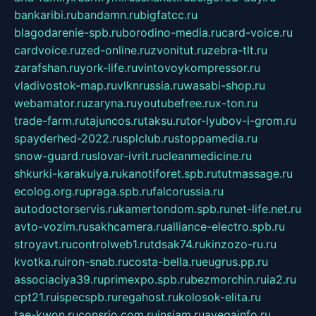
bankaribi.ru
bandamn.ru
bigfatcc.ru
blagodarenie-spb.ru
borodino-media.ru
card-voice.ru
cardvoice.ru
zed-online.ru
zvonitut.ru
zebra-tlt.ru
zarafshan.ru
york-life.ru
vintovoykompressor.ru
vladivostok-map.ru
vlknrussia.ru
wasabi-shop.ru
webamator.ru
zaryna.ru
youtubefree.ru
x-ton.ru
trade-farm.ru
tajuncos.ru
taksu.ru
tor-lyubov-i-grom.ru
spayderhed-2022.ru
splclub.ru
stoppamedia.ru
snow-guard.ru
slovar-ivrit.ru
cleanmedicine.ru
shkurki-karakulya.ru
kanotiforet.spb.ru
tutmassage.ru
ecolog.org.ru
praga.spb.ru
falcorussia.ru
autodoctorservis.ru
kamertondom.spb.ru
net-life.net.ru
avto-vozim.ru
sakhcamera.ru
alliance-electro.spb.ru
stroyavt.ru
controlweb1.ru
tdsak74.ru
kinzozo-ru.ru
kvotka.ru
iron-snab.ru
costa-bella.ru
eugrus.pp.ru
associaciya39.ru
primexpo.spb.ru
bezmorchin.ru
ia2.ru
cpt21.ru
ispecspb.ru
regahost.ru
kolosok-elita.ru
tae-kwon.ru
consrio.com.ru
insiam.ru
avegainfo.ru