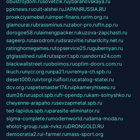
obustrojdom.ru
sovetcik.ru
ybaranovskaya.ru
ppknews.ru
cult-alshei.ru
JAPANRUSSIA.RU
proekciyamebel.ru
imper-finans.ru
rim.org.ru
glamourai.ru
brassminus.ru
zabor-pro.ru
ftn.pp.ru
dorogoe58.ru
laimengpacker.ru
kuzova-zapchasti.ru
sageerp.ru
taxodrom.ru
dsrazvitie.ru
hardcity.net.ru
ratinghomegames.ru
topservice25.ru
gubernyan.ru
gtglasslined.ru
ii4.ru
tssport.spb.ru
andorra24.com
blackwallstreet.ru
oboimos.ru
optim-doors.com.ru
ikuch.ru
nycr.org.ru
npa21.ru
vremya-ch.spb.ru
desert000.ru
ivtorgi.ru
ifiori.ru
catalog-statei.ru
dcv.org.ru
spetsmaster174.ru
ipkameryhiseeu.ru
dum26.ru
ruspol.spb.ru
fr-opendp.ru
kam-solnyshko.ru
cheyenne-arapaho.ru
sevzapmetal.spb.ru
ted-lapidus.spb.ru
parasite-eliminator.ru
sigma-complete.ru
modernworld.ru
dama-moda.ru
eholot-group.ru
sk-nvkz.ru
DRONGOLD.RU
democratia2.ru
i-farmer.ru
mass-sport.org