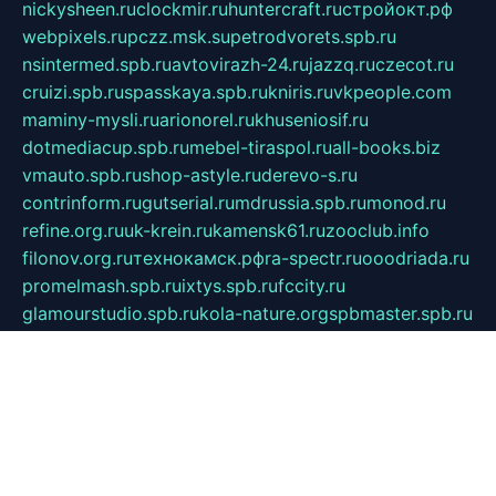
nickysheen.ru
clockmir.ru
huntercraft.ru
стройокт.рф
webpixels.ru
pczz.msk.su
petrodvorets.spb.ru
nsintermed.spb.ru
avtovirazh-24.ru
jazzq.ru
czecot.ru
cruizi.spb.ru
spasskaya.spb.ru
kniris.ru
vkpeople.com
maminy-mysli.ru
arionorel.ru
khuseniosif.ru
dotmediacup.spb.ru
mebel-tiraspol.ru
all-books.biz
vmauto.spb.ru
shop-astyle.ru
derevo-s.ru
contrinform.ru
gutserial.ru
mdrussia.spb.ru
monod.ru
refine.org.ru
uk-krein.ru
kamensk61.ru
zooclub.info
filonov.org.ru
технокамск.рф
ra-spectr.ru
ooodriada.ru
promelmash.spb.ru
ixtys.spb.ru
fccity.ru
glamourstudio.spb.ru
kola-nature.org
spbmaster.spb.ru
musicoutlet.ru
china.msk.ru
bulldog.su
grimm-online.ru
outlander.net.ru
maga.spb.ru
anime-sell.ru
keseloy.ru
газприборсервис.рф
karmin.spb.ru
shekswood.ru
tischlermebel.ru
automall66.ru
mag-vladimir.ru
yardbar.ru
kiwitour.spb.ru
indesign.com.ru
freestylemebel.ru
bany-samara.ru
rsei.ru