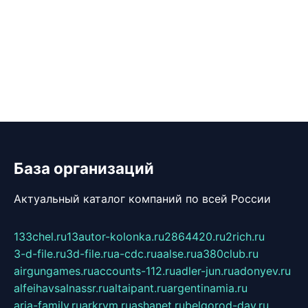
База организаций
Актуальный каталог компаний по всей России
133chel.ru
13autor-kolonka.ru
2864420.ru
2rich.ru
3-d-file.ru
3d-file.ru
a-cdc.ru
aalse.ru
a380club.ru
airgungames.ru
accounts-112.ru
adler-jun.ru
adonyev.ru
alfeihavsalnassr.ru
altaipant.ru
argentinamia.ru
aria-family.ru
arkrym.ru
ashanet.ru
belgorod-day.ru