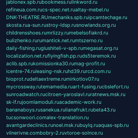
jablonex.spb.ru
bookmess.ru
linkword.ru
refineua.com.ru
cs-spec.net.ru
altay-mebel.ru
DNK-THEATRE.RU
mechaniks.spb.ru
ipcamtechage.ru
skosta.ru
a-sun.ru
stroy-ldsp.ru
snowlands.org.ru
childrensshoes.ru
mrlizzy.ru
mebelsofiakrd.ru
bulizhenko.ru
rumantick.net.ru
mtszerno.ru
daily-fishing.ru
glushiteli-v-spb.ru
megasat.org.ru
localization.net.ru
flyingfish.pp.ru
ds5teremok.ru
aclib.spb.ru
komissionka30.ru
mag-profit.ru
icentre-74.ru
leasing-nsk.ru
hd39.ru
rcd.com.ru
bioprot.ru
deltaextreme.ru
mirkotlov07.ru
mycrossway.ru
temamedia.ru
art-fusing.ru
cbslefort.ru
sunroadwatch.ru
citroen-yaroslavl.ru
ratnews.msk.ru
sk-if.ru
joomlamoduli.ru
academic-work.ru
bananaboys.ru
sanekua.ru
lianafrukt.ru
beta43.ru
tucsonwoori.com
alex-translation.ru
avantgardeclinics.ru
noel.msk.ru
buylq.ru
aquas-spb.ru
vilnerivne.com
bobry-2.ru
vtoroe-solnce.ru