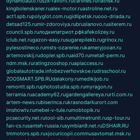
dynamoauto.ru
szk-favorit.ru
carlines.ru
flatnsk.ru
kingbolenskaner.ru
alex-motor.ru
astroline.net.ru
act1.spb.ru
polyglot.com.ru
gidlipetsk.ru
ooo-driada.ru
detsad125.ru
mir-zdoroviya.ru
bruslanovo.ru
siterem.ru
council.spb.ru
лодкипатриот.рф
kafekolizey.ru
iclub.net.ru
gazon-easy.ru
sugarepilekb.ru
grinox.ru
pylesostineco.ru
msts-ozarenie.ru
kameryjooan.ru
artemovskij.ru
dopler.spb.ru
aid70.ru
metall-perm.ru
ndm.msk.ru
ratingzooshop.ru
apiaccess.ru
globalautotrade.info
bezverhovskoe.ru
drsschool.ru
ZOOSMART.SPB.RU
dalakony.ru
medikijob.ru
remontt.spb.ru
photostudia.spb.ru
myragon.ru
terramia.ru
academy62.ru
gardengallereya.ru
rti.com.ru
artem-news.ru
biserinca.ru
krasnodarkurort.com
imshowtv.ru
mebel-v-tule.ru
mobtopik.ru
pcsecurity.net.ru
tool-sib.ru
multimetrunit.ru
sp-tour.ru
fan-cs.ru
santeh-russia.ru
symbian9.net.ru
DSHAIR.RU
tmmotors.spb.ru
xjocuricopii.com
musavtomat.msk.ru