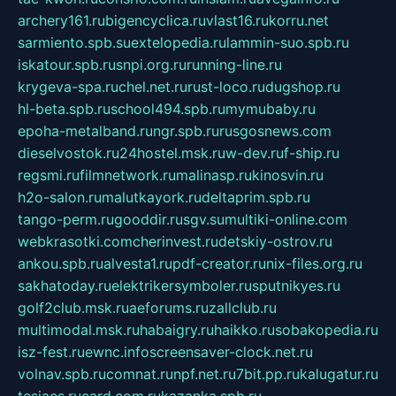
archery161.ru
bigencyclica.ru
vlast16.ru
korru.net
sarmiento.spb.su
extelopedia.ru
lammin-suo.spb.ru
iskatour.spb.ru
snpi.org.ru
running-line.ru
krygeva-spa.ru
chel.net.ru
rust-loco.ru
dugshop.ru
hl-beta.spb.ru
school494.spb.ru
mymubaby.ru
epoha-metalband.ru
ngr.spb.ru
rusgosnews.com
dieselvostok.ru
24hostel.msk.ru
w-dev.ru
f-ship.ru
regsmi.ru
filmnetwork.ru
malinasp.ru
kinosvin.ru
h2o-salon.ru
malutkayork.ru
deltaprim.spb.ru
tango-perm.ru
gooddir.ru
sgv.su
multiki-online.com
webkrasotki.com
cherinvest.ru
detskiy-ostrov.ru
ankou.spb.ru
alvesta1.ru
pdf-creator.ru
nix-files.org.ru
sakhatoday.ru
elektrikersymboler.ru
sputnikyes.ru
golf2club.msk.ru
aeforums.ru
zallclub.ru
multimodal.msk.ru
habaigry.ru
haikko.ru
sobakopedia.ru
isz-fest.ru
ewnc.info
screensaver-clock.net.ru
volnav.spb.ru
comnat.ru
npf.net.ru
7bit.pp.ru
kalugatur.ru