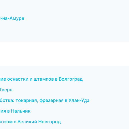
к-на-Амуре
ние оснастки и штампов в Волгоград
 Тверь
отка: токарная, фрезерная в Улан-Удэ
тия в Нальчик
ркозом в Великий Новгород