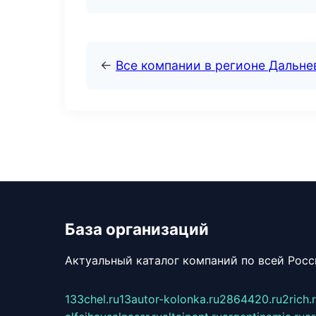
←
Все компании в регионе Дальн
База организаций
Актуальный каталог компаний по всей Рос
133chel.ru
13autor-kolonka.ru
2864420.ru
2rich.