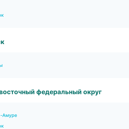
ок
ск
ы
евосточный федеральный округ
а-Амуре
ок