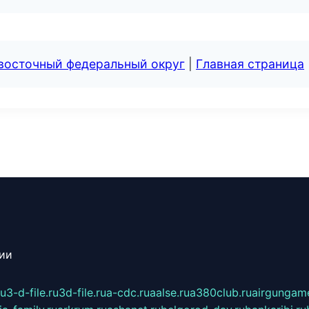
евосточный федеральный округ
|
Главная страница
сии
ru
3-d-file.ru
3d-file.ru
a-cdc.ru
aalse.ru
a380club.ru
airgungame