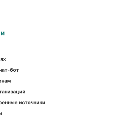
ми
иях
чат-бот
онам
ганизаций
еренные источники
и