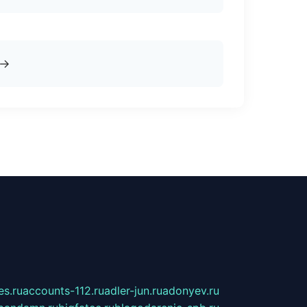
→
s.ru
accounts-112.ru
adler-jun.ru
adonyev.ru