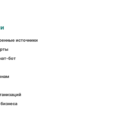
ми
еренные источники
арты
чат-бот
онам
ганизаций
 бизнеса