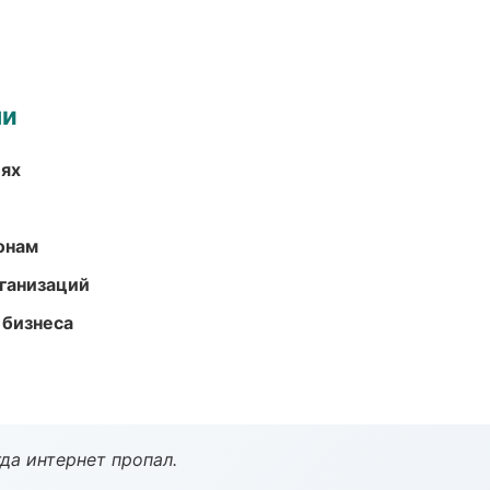
ми
иях
онам
ганизаций
 бизнеса
да интернет пропал.