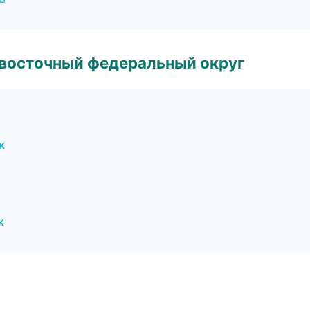
евосточный федеральный округ
к
к