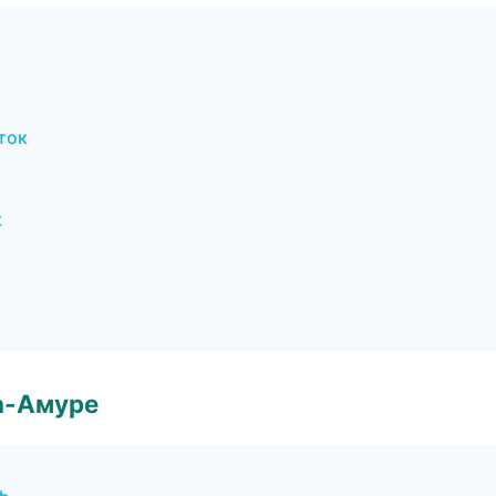
ток
к
а-Амуре
ь