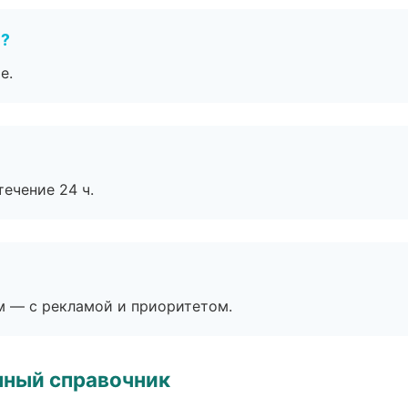
е?
е.
течение 24 ч.
м — с рекламой и приоритетом.
нный справочник