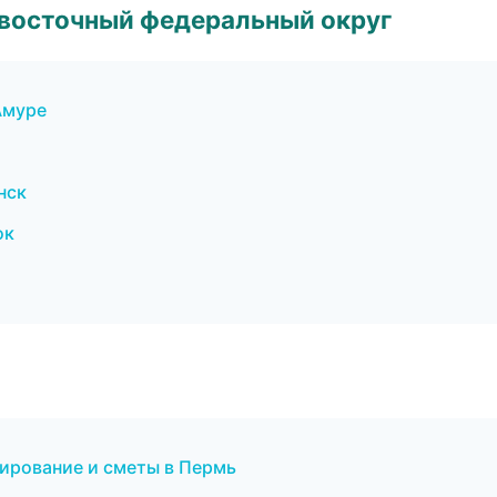
евосточный федеральный округ
Амуре
нск
ок
ирование и сметы в Пермь