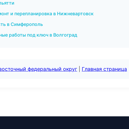
ольятти
монт и перепланировка в Нижневартовск
сть в Симферополь
ые работы под ключ в Волгоград
евосточный федеральный округ
|
Главная страница