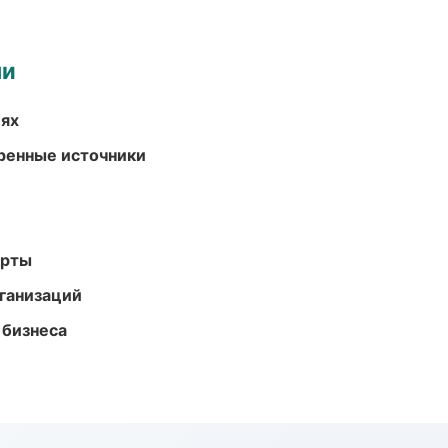
ми
иях
еренные источники
арты
ганизаций
 бизнеса