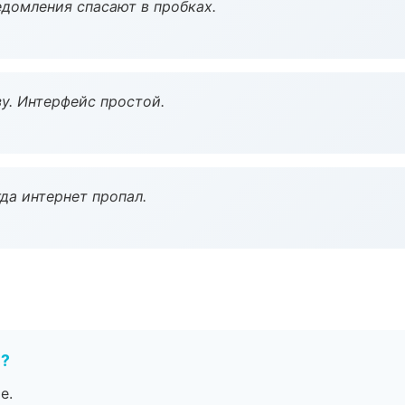
домления спасают в пробках.
у. Интерфейс простой.
да интернет пропал.
е?
е.