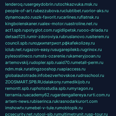
lenderoq.ru
sergeydobrin.ru
tochkazvuka.msk.ru
people-of-art.ru
bezzubova.ru
clubtibet.ru
orior-aks.ru
dynamoauto.ru
szk-favorit.ru
carlines.ru
flatnsk.ru
kingbolenskaner.ru
alex-motor.ru
astroline.net.ru
act1.spb.ru
polyglot.com.ru
gidlipetsk.ru
ooo-driada.ru
detsad125.ru
mir-zdoroviya.ru
bruslanovo.ru
siterem.ru
council.spb.ru
лодкипатриот.рф
kafekolizey.ru
iclub.net.ru
gazon-easy.ru
sugarepilekb.ru
grinox.ru
pylesostineco.ru
msts-ozarenie.ru
kameryjooan.ru
artemovskij.ru
dopler.spb.ru
aid70.ru
metall-perm.ru
ndm.msk.ru
ratingzooshop.ru
apiaccess.ru
globalautotrade.info
bezverhovskoe.ru
drsschool.ru
ZOOSMART.SPB.RU
dalakony.ru
medikijob.ru
remontt.spb.ru
photostudia.spb.ru
myragon.ru
terramia.ru
academy62.ru
gardengallereya.ru
rti.com.ru
artem-news.ru
biserinca.ru
krasnodarkurort.com
imshowtv.ru
mebel-v-tule.ru
mobtopik.ru
pcsecurity.net.ru
tool-sib.ru
multimetrunit.ru
sp-tour.ru