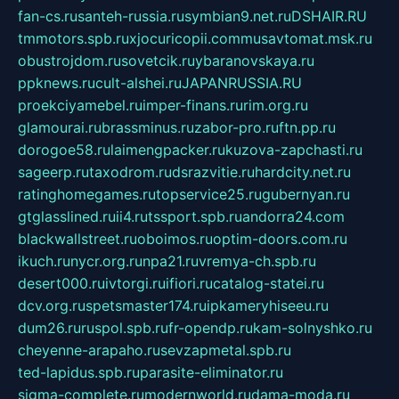
fan-cs.ru
santeh-russia.ru
symbian9.net.ru
DSHAIR.RU
tmmotors.spb.ru
xjocuricopii.com
musavtomat.msk.ru
obustrojdom.ru
sovetcik.ru
ybaranovskaya.ru
ppknews.ru
cult-alshei.ru
JAPANRUSSIA.RU
proekciyamebel.ru
imper-finans.ru
rim.org.ru
glamourai.ru
brassminus.ru
zabor-pro.ru
ftn.pp.ru
dorogoe58.ru
laimengpacker.ru
kuzova-zapchasti.ru
sageerp.ru
taxodrom.ru
dsrazvitie.ru
hardcity.net.ru
ratinghomegames.ru
topservice25.ru
gubernyan.ru
gtglasslined.ru
ii4.ru
tssport.spb.ru
andorra24.com
blackwallstreet.ru
oboimos.ru
optim-doors.com.ru
ikuch.ru
nycr.org.ru
npa21.ru
vremya-ch.spb.ru
desert000.ru
ivtorgi.ru
ifiori.ru
catalog-statei.ru
dcv.org.ru
spetsmaster174.ru
ipkameryhiseeu.ru
dum26.ru
ruspol.spb.ru
fr-opendp.ru
kam-solnyshko.ru
cheyenne-arapaho.ru
sevzapmetal.spb.ru
ted-lapidus.spb.ru
parasite-eliminator.ru
sigma-complete.ru
modernworld.ru
dama-moda.ru