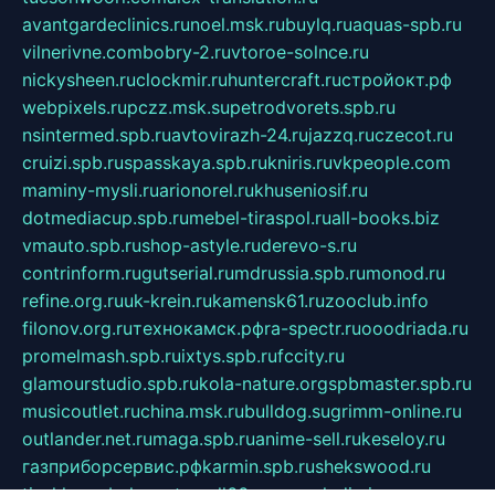
avantgardeclinics.ru
noel.msk.ru
buylq.ru
aquas-spb.ru
vilnerivne.com
bobry-2.ru
vtoroe-solnce.ru
nickysheen.ru
clockmir.ru
huntercraft.ru
стройокт.рф
webpixels.ru
pczz.msk.su
petrodvorets.spb.ru
nsintermed.spb.ru
avtovirazh-24.ru
jazzq.ru
czecot.ru
cruizi.spb.ru
spasskaya.spb.ru
kniris.ru
vkpeople.com
maminy-mysli.ru
arionorel.ru
khuseniosif.ru
dotmediacup.spb.ru
mebel-tiraspol.ru
all-books.biz
vmauto.spb.ru
shop-astyle.ru
derevo-s.ru
contrinform.ru
gutserial.ru
mdrussia.spb.ru
monod.ru
refine.org.ru
uk-krein.ru
kamensk61.ru
zooclub.info
filonov.org.ru
технокамск.рф
ra-spectr.ru
ooodriada.ru
promelmash.spb.ru
ixtys.spb.ru
fccity.ru
glamourstudio.spb.ru
kola-nature.org
spbmaster.spb.ru
musicoutlet.ru
china.msk.ru
bulldog.su
grimm-online.ru
outlander.net.ru
maga.spb.ru
anime-sell.ru
keseloy.ru
газприборсервис.рф
karmin.spb.ru
shekswood.ru
tischlermebel.ru
automall66.ru
mag-vladimir.ru