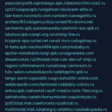
associaciya39.ru
primexpo.spb.ru
bezmorchin.ru
ia2.ru
cpt21.ru
ispecspb.ru
regahost.ru
kolosok-elita.ru
tae-kwon.ru
consrio.com.ru
insiam.ru
avegainfo.ru
archery161.ru
bigencyclica.ru
vlast16.ru
korru.net
sarmiento.spb.su
extelopedia.ru
lammin-suo.spb.ru
iskatour.spb.ru
snpi.org.ru
running-line.ru
krygeva-spa.ru
chel.net.ru
rust-loco.ru
dugshop.ru
hl-beta.spb.ru
school494.spb.ru
mymubaby.ru
epoha-metalband.ru
ngr.spb.ru
rusgosnews.com
dieselvostok.ru
24hostel.msk.ru
w-dev.ru
f-ship.ru
regsmi.ru
filmnetwork.ru
malinasp.ru
kinosvin.ru
h2o-salon.ru
malutkayork.ru
deltaprim.spb.ru
tango-perm.ru
gooddir.ru
sgv.su
multiki-online.com
webkrasotki.com
cherinvest.ru
detskiy-ostrov.ru
ankou.spb.ru
alvesta1.ru
pdf-creator.ru
nix-files.org.ru
sakhatoday.ru
elektrikersymboler.ru
sputnikyes.ru
golf2club.msk.ru
aeforums.ru
zallclub.ru
multimodal.msk.ru
habaigry.ru
haikko.ru
sobakopedia.ru