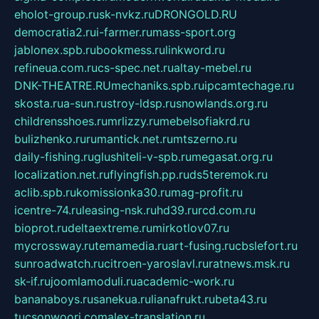
eholot-group.ru
sk-nvkz.ru
DRONGOLD.RU
democratia2.ru
i-farmer.ru
mass-sport.org
jablonex.spb.ru
bookmess.ru
linkword.ru
refineua.com.ru
cs-spec.net.ru
altay-mebel.ru
DNK-THEATRE.RU
mechaniks.spb.ru
ipcamtechage.ru
skosta.ru
a-sun.ru
stroy-ldsp.ru
snowlands.org.ru
childrensshoes.ru
mrlizzy.ru
mebelsofiakrd.ru
bulizhenko.ru
rumantick.net.ru
mtszerno.ru
daily-fishing.ru
glushiteli-v-spb.ru
megasat.org.ru
localization.net.ru
flyingfish.pp.ru
ds5teremok.ru
aclib.spb.ru
komissionka30.ru
mag-profit.ru
icentre-74.ru
leasing-nsk.ru
hd39.ru
rcd.com.ru
bioprot.ru
deltaextreme.ru
mirkotlov07.ru
mycrossway.ru
temamedia.ru
art-fusing.ru
cbslefort.ru
sunroadwatch.ru
citroen-yaroslavl.ru
ratnews.msk.ru
sk-if.ru
joomlamoduli.ru
academic-work.ru
bananaboys.ru
sanekua.ru
lianafrukt.ru
beta43.ru
tucsonwoori.com
alex-translation.ru