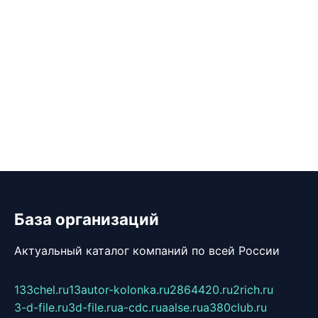
База организаций
Актуальный каталог компаний по всей России
133chel.ru
13autor-kolonka.ru
2864420.ru
2rich.ru
3-d-file.ru
3d-file.ru
a-cdc.ru
aalse.ru
a380club.ru