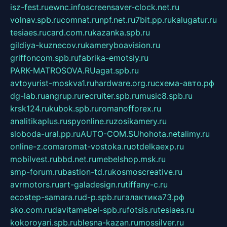
isz-fest.ru
ewnc.info
screensaver-clock.net.ru
volnav.spb.ru
comnat.ru
npf.net.ru
7bit.pp.ru
kalugatur.ru
tesiaes.ru
card.com.ru
kazanka.spb.ru
gildiya-kuznecov.ru
kameryboavision.ru
griffoncom.spb.ru
fabrika-emotsiy.ru
PARK-MATROSOVA.RU
agat.spb.ru
avtoyurist-moskva1.ru
hardware.org.ru
схема-авто.рф
dg-lab.ru
angrup.ru
recruiter.spb.ru
music8.spb.ru
krsk124.ru
kubok.spb.ru
romanofforex.ru
analitikaplus.ru
spyonline.ru
zosikamery.ru
sloboda-ural.pp.ru
AUTO-COM.SU
hohota.net
alimy.ru
online-z.com
aromat-vostoka.ru
otdelkaexp.ru
mobilvest.ru
bbd.net.ru
mebelshop.msk.ru
smp-forum.ru
bastion-td.ru
kosmoscreative.ru
avrmotors.ru
art-galadesign.ru
tiffany-c.ru
ecostep-samara.ru
d-p.spb.ru
галактика73.рф
sko.com.ru
davitamebel-spb.ru
fotsis.ru
tesiaes.ru
kokoroyari.spb.ru
blesna-kazan.ru
mossilver.ru