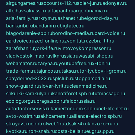
airgungames.ru
accounts-112.ru
adler-jun.ru
adonyev.ru
alfeihavsalnassr.ru
altaipant.ru
argentinamia.ru
aria-family.ru
arkrym.ru
ashanet.ru
belgorod-day.ru
bankaribi.ru
bandamn.ru
bigfatcc.ru
blagodarenie-spb.ru
borodino-media.ru
card-voice.ru
cardvoice.ru
zed-online.ru
zvonitut.ru
zebra-tlt.ru
zarafshan.ru
york-life.ru
vintovoykompressor.ru
vladivostok-map.ru
vlknrussia.ru
wasabi-shop.ru
webamator.ru
zaryna.ru
youtubefree.ru
x-ton.ru
trade-farm.ru
tajuncos.ru
taksu.ru
tor-lyubov-i-grom.ru
spayderhed-2022.ru
splclub.ru
stoppamedia.ru
snow-guard.ru
slovar-ivrit.ru
cleanmedicine.ru
shkurki-karakulya.ru
kanotiforet.spb.ru
tutmassage.ru
ecolog.org.ru
praga.spb.ru
falcorussia.ru
autodoctorservis.ru
kamertondom.spb.ru
net-life.net.ru
avto-vozim.ru
sakhcamera.ru
alliance-electro.spb.ru
stroyavt.ru
controlweb1.ru
tdsak74.ru
kinzozo-ru.ru
kvotka.ru
iron-snab.ru
costa-bella.ru
eugrus.pp.ru