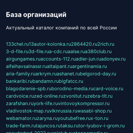
База организаций
Актуальный каталог компаний по всей России
133chel.ru
13autor-kolonka.ru
2864420.ru
2rich.ru
3-d-file.ru
3d-file.ru
a-cdc.ru
aalse.ru
a380club.ru
airgungames.ru
accounts-112.ru
adler-jun.ru
adonyev.ru
alfeihavsalnassr.ru
altaipant.ru
argentinamia.ru
aria-family.ru
arkrym.ru
ashanet.ru
belgorod-day.ru
bankaribi.ru
bandamn.ru
bigfatcc.ru
blagodarenie-spb.ru
borodino-media.ru
card-voice.ru
cardvoice.ru
zed-online.ru
zvonitut.ru
zebra-tlt.ru
zarafshan.ru
york-life.ru
vintovoykompressor.ru
vladivostok-map.ru
vlknrussia.ru
wasabi-shop.ru
webamator.ru
zaryna.ru
youtubefree.ru
x-ton.ru
trade-farm.ru
tajuncos.ru
taksu.ru
tor-lyubov-i-grom.ru