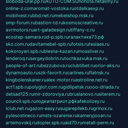
sloboda-ural.pp.ru
AUTO-COM.SU
hohota.net
alimy.ru
online-z.com
aromat-vostoka.ru
otdelkaexp.ru
mobilvest.ru
bbd.net.ru
mebelshop.msk.ru
smp-forum.ru
bastion-td.ru
kosmoscreative.ru
avrmotors.ru
art-galadesign.ru
tiffany-c.ru
ecostep-samara.ru
d-p.spb.ru
галактика73.рф
sko.com.ru
davitamebel-spb.ru
fotsis.ru
tesiaes.ru
kokoroyari.spb.ru
blesna-kazan.ru
mossilver.ru
lenderoq.ru
sergeydobrin.ru
tochkazvuka.msk.ru
people-of-art.ru
bezzubova.ru
clubtibet.ru
orior-aks.ru
dynamoauto.ru
szk-favorit.ru
carlines.ru
flatnsk.ru
kingbolenskaner.ru
alex-motor.ru
astroline.net.ru
act1.spb.ru
polyglot.com.ru
gidlipetsk.ru
ooo-driada.ru
detsad125.ru
mir-zdoroviya.ru
bruslanovo.ru
siterem.ru
council.spb.ru
лодкипатриот.рф
kafekolizey.ru
iclub.net.ru
gazon-easy.ru
sugarepilekb.ru
grinox.ru
pylesostineco.ru
msts-ozarenie.ru
kameryjooan.ru
artemovskij.ru
dopler.spb.ru
aid70.ru
metall-perm.ru