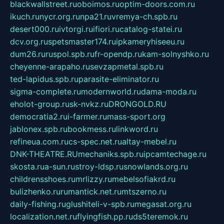
blackwallstreet.ru
oboimos.ru
optim-doors.com.ru
ikuch.ru
nycr.org.ru
npa21.ru
vremya-ch.spb.ru
desert000.ru
ivtorgi.ru
ifiori.ru
catalog-statei.ru
dcv.org.ru
spetsmaster174.ru
ipkameryhiseeu.ru
dum26.ru
ruspol.spb.ru
fr-opendp.ru
kam-solnyshko.ru
cheyenne-arapaho.ru
sevzapmetal.spb.ru
ted-lapidus.spb.ru
parasite-eliminator.ru
sigma-complete.ru
modernworld.ru
dama-moda.ru
eholot-group.ru
sk-nvkz.ru
DRONGOLD.RU
democratia2.ru
i-farmer.ru
mass-sport.org
jablonex.spb.ru
bookmess.ru
linkword.ru
refineua.com.ru
cs-spec.net.ru
altay-mebel.ru
DNK-THEATRE.RU
mechaniks.spb.ru
ipcamtechage.ru
skosta.ru
a-sun.ru
stroy-ldsp.ru
snowlands.org.ru
childrensshoes.ru
mrlizzy.ru
mebelsofiakrd.ru
bulizhenko.ru
rumantick.net.ru
mtszerno.ru
daily-fishing.ru
glushiteli-v-spb.ru
megasat.org.ru
localization.net.ru
flyingfish.pp.ru
ds5teremok.ru