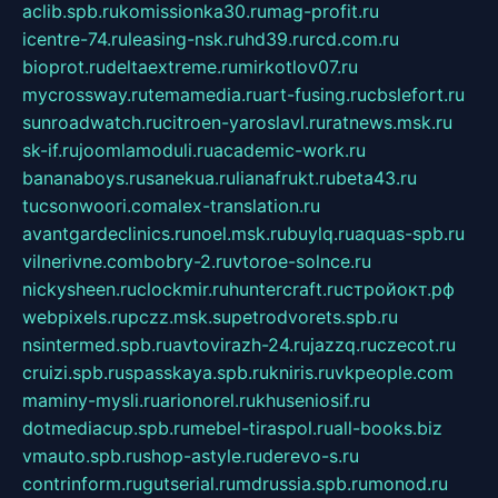
aclib.spb.ru
komissionka30.ru
mag-profit.ru
icentre-74.ru
leasing-nsk.ru
hd39.ru
rcd.com.ru
bioprot.ru
deltaextreme.ru
mirkotlov07.ru
mycrossway.ru
temamedia.ru
art-fusing.ru
cbslefort.ru
sunroadwatch.ru
citroen-yaroslavl.ru
ratnews.msk.ru
sk-if.ru
joomlamoduli.ru
academic-work.ru
bananaboys.ru
sanekua.ru
lianafrukt.ru
beta43.ru
tucsonwoori.com
alex-translation.ru
avantgardeclinics.ru
noel.msk.ru
buylq.ru
aquas-spb.ru
vilnerivne.com
bobry-2.ru
vtoroe-solnce.ru
nickysheen.ru
clockmir.ru
huntercraft.ru
стройокт.рф
webpixels.ru
pczz.msk.su
petrodvorets.spb.ru
nsintermed.spb.ru
avtovirazh-24.ru
jazzq.ru
czecot.ru
cruizi.spb.ru
spasskaya.spb.ru
kniris.ru
vkpeople.com
maminy-mysli.ru
arionorel.ru
khuseniosif.ru
dotmediacup.spb.ru
mebel-tiraspol.ru
all-books.biz
vmauto.spb.ru
shop-astyle.ru
derevo-s.ru
contrinform.ru
gutserial.ru
mdrussia.spb.ru
monod.ru