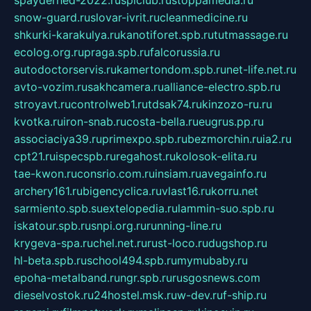
spayderhed-2022.ru
splclub.ru
stoppamedia.ru
snow-guard.ru
slovar-ivrit.ru
cleanmedicine.ru
shkurki-karakulya.ru
kanotiforet.spb.ru
tutmassage.ru
ecolog.org.ru
praga.spb.ru
falcorussia.ru
autodoctorservis.ru
kamertondom.spb.ru
net-life.net.ru
avto-vozim.ru
sakhcamera.ru
alliance-electro.spb.ru
stroyavt.ru
controlweb1.ru
tdsak74.ru
kinzozo-ru.ru
kvotka.ru
iron-snab.ru
costa-bella.ru
eugrus.pp.ru
associaciya39.ru
primexpo.spb.ru
bezmorchin.ru
ia2.ru
cpt21.ru
ispecspb.ru
regahost.ru
kolosok-elita.ru
tae-kwon.ru
consrio.com.ru
insiam.ru
avegainfo.ru
archery161.ru
bigencyclica.ru
vlast16.ru
korru.net
sarmiento.spb.su
extelopedia.ru
lammin-suo.spb.ru
iskatour.spb.ru
snpi.org.ru
running-line.ru
krygeva-spa.ru
chel.net.ru
rust-loco.ru
dugshop.ru
hl-beta.spb.ru
school494.spb.ru
mymubaby.ru
epoha-metalband.ru
ngr.spb.ru
rusgosnews.com
dieselvostok.ru
24hostel.msk.ru
w-dev.ru
f-ship.ru