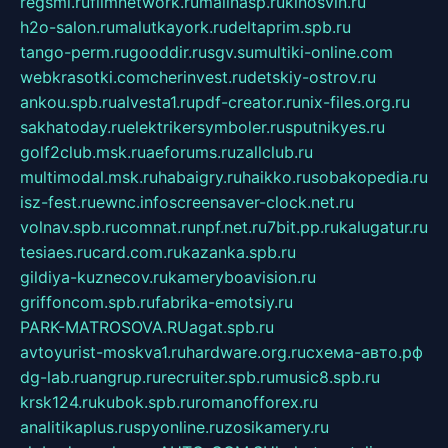
regsmi.ru
filmnetwork.ru
malinasp.ru
kinosvin.ru
h2o-salon.ru
malutkayork.ru
deltaprim.spb.ru
tango-perm.ru
gooddir.ru
sgv.su
multiki-online.com
webkrasotki.com
cherinvest.ru
detskiy-ostrov.ru
ankou.spb.ru
alvesta1.ru
pdf-creator.ru
nix-files.org.ru
sakhatoday.ru
elektrikersymboler.ru
sputnikyes.ru
golf2club.msk.ru
aeforums.ru
zallclub.ru
multimodal.msk.ru
habaigry.ru
haikko.ru
sobakopedia.ru
isz-fest.ru
ewnc.info
screensaver-clock.net.ru
volnav.spb.ru
comnat.ru
npf.net.ru
7bit.pp.ru
kalugatur.ru
tesiaes.ru
card.com.ru
kazanka.spb.ru
gildiya-kuznecov.ru
kameryboavision.ru
griffoncom.spb.ru
fabrika-emotsiy.ru
PARK-MATROSOVA.RU
agat.spb.ru
avtoyurist-moskva1.ru
hardware.org.ru
схема-авто.рф
dg-lab.ru
angrup.ru
recruiter.spb.ru
music8.spb.ru
krsk124.ru
kubok.spb.ru
romanofforex.ru
analitikaplus.ru
spyonline.ru
zosikamery.ru