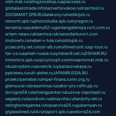
ndm.msk.ru
ratingzooshop.ru
apiaccess.ru
globalautotrade.info
bezverhovskoe.ru
drsschool.ru
ZOOSMART.SPB.RU
dalakony.ru
medikijob.ru
remontt.spb.ru
photostudia.spb.ru
myragon.ru
terramia.ru
academy62.ru
gardengallereya.ru
rti.com.ru
artem-news.ru
biserinca.ru
krasnodarkurort.com
imshowtv.ru
mebel-v-tule.ru
mobtopik.ru
pcsecurity.net.ru
tool-sib.ru
multimetrunit.ru
sp-tour.ru
fan-cs.ru
santeh-russia.ru
symbian9.net.ru
DSHAIR.RU
tmmotors.spb.ru
xjocuricopii.com
musavtomat.msk.ru
obustrojdom.ru
sovetcik.ru
ybaranovskaya.ru
ppknews.ru
cult-alshei.ru
JAPANRUSSIA.RU
proekciyamebel.ru
imper-finans.ru
rim.org.ru
glamourai.ru
brassminus.ru
zabor-pro.ru
ftn.pp.ru
dorogoe58.ru
laimengpacker.ru
kuzova-zapchasti.ru
sageerp.ru
taxodrom.ru
dsrazvitie.ru
hardcity.net.ru
ratinghomegames.ru
topservice25.ru
gubernyan.ru
gtglasslined.ru
ii4.ru
tssport.spb.ru
andorra24.com