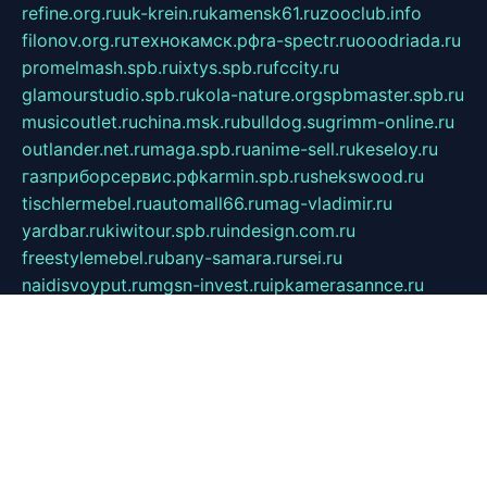
refine.org.ru
uk-krein.ru
kamensk61.ru
zooclub.info
filonov.org.ru
технокамск.рф
ra-spectr.ru
ooodriada.ru
promelmash.spb.ru
ixtys.spb.ru
fccity.ru
glamourstudio.spb.ru
kola-nature.org
spbmaster.spb.ru
musicoutlet.ru
china.msk.ru
bulldog.su
grimm-online.ru
outlander.net.ru
maga.spb.ru
anime-sell.ru
keseloy.ru
газприборсервис.рф
karmin.spb.ru
shekswood.ru
tischlermebel.ru
automall66.ru
mag-vladimir.ru
yardbar.ru
kiwitour.spb.ru
indesign.com.ru
freestylemebel.ru
bany-samara.ru
rsei.ru
naidisvoyput.ru
mgsn-invest.ru
ipkamerasannce.ru
alicante-house.ru
ibelka74.ru
cozyhouse.info
vlkargalev-studio.ru
700mb.ru
figura-ufa.ru
alina-live.ru
belarusiannews.ru
womenknow.ru
dos-vniimk.ru
sega.net.ru
dv.net.ru
phenomenonsofhistory.com
telesputnik.net.ru
wall.pp.ru
pylesosroidmi.ru
gtc-clan.ru
cligs.ru
bibikazap.ru
popova.org.ru
netwhistler.spb.ru
bellvil.ru
bonzon.ru
iss-vladik.ru