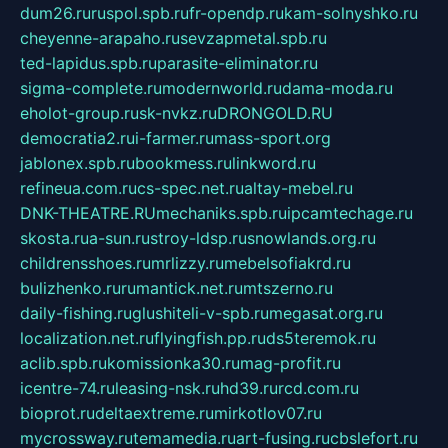
dum26.ru
ruspol.spb.ru
fr-opendp.ru
kam-solnyshko.ru
cheyenne-arapaho.ru
sevzapmetal.spb.ru
ted-lapidus.spb.ru
parasite-eliminator.ru
sigma-complete.ru
modernworld.ru
dama-moda.ru
eholot-group.ru
sk-nvkz.ru
DRONGOLD.RU
democratia2.ru
i-farmer.ru
mass-sport.org
jablonex.spb.ru
bookmess.ru
linkword.ru
refineua.com.ru
cs-spec.net.ru
altay-mebel.ru
DNK-THEATRE.RU
mechaniks.spb.ru
ipcamtechage.ru
skosta.ru
a-sun.ru
stroy-ldsp.ru
snowlands.org.ru
childrensshoes.ru
mrlizzy.ru
mebelsofiakrd.ru
bulizhenko.ru
rumantick.net.ru
mtszerno.ru
daily-fishing.ru
glushiteli-v-spb.ru
megasat.org.ru
localization.net.ru
flyingfish.pp.ru
ds5teremok.ru
aclib.spb.ru
komissionka30.ru
mag-profit.ru
icentre-74.ru
leasing-nsk.ru
hd39.ru
rcd.com.ru
bioprot.ru
deltaextreme.ru
mirkotlov07.ru
mycrossway.ru
temamedia.ru
art-fusing.ru
cbslefort.ru