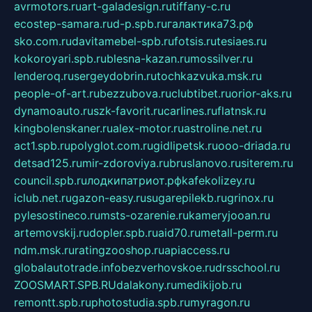
avrmotors.ru
art-galadesign.ru
tiffany-c.ru
ecostep-samara.ru
d-p.spb.ru
галактика73.рф
sko.com.ru
davitamebel-spb.ru
fotsis.ru
tesiaes.ru
kokoroyari.spb.ru
blesna-kazan.ru
mossilver.ru
lenderoq.ru
sergeydobrin.ru
tochkazvuka.msk.ru
people-of-art.ru
bezzubova.ru
clubtibet.ru
orior-aks.ru
dynamoauto.ru
szk-favorit.ru
carlines.ru
flatnsk.ru
kingbolenskaner.ru
alex-motor.ru
astroline.net.ru
act1.spb.ru
polyglot.com.ru
gidlipetsk.ru
ooo-driada.ru
detsad125.ru
mir-zdoroviya.ru
bruslanovo.ru
siterem.ru
council.spb.ru
лодкипатриот.рф
kafekolizey.ru
iclub.net.ru
gazon-easy.ru
sugarepilekb.ru
grinox.ru
pylesostineco.ru
msts-ozarenie.ru
kameryjooan.ru
artemovskij.ru
dopler.spb.ru
aid70.ru
metall-perm.ru
ndm.msk.ru
ratingzooshop.ru
apiaccess.ru
globalautotrade.info
bezverhovskoe.ru
drsschool.ru
ZOOSMART.SPB.RU
dalakony.ru
medikijob.ru
remontt.spb.ru
photostudia.spb.ru
myragon.ru