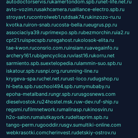
autodoctorservis.ru
kamertondom.spb.ru
net-life.net.ru
avto-vozim.ru
sakhcamera.ru
alliance-electro.spb.ru
stroyavt.ru
controlweb1.ru
tdsak74.ru
kinzozo-ru.ru
kvotka.ru
iron-snab.ru
costa-bella.ru
eugrus.pp.ru
associaciya39.ru
primexpo.spb.ru
bezmorchin.ru
ia2.ru
cpt21.ru
ispecspb.ru
regahost.ru
kolosok-elita.ru
tae-kwon.ru
consrio.com.ru
insiam.ru
avegainfo.ru
archery161.ru
bigencyclica.ru
vlast16.ru
korru.net
sarmiento.spb.su
extelopedia.ru
lammin-suo.spb.ru
iskatour.spb.ru
snpi.org.ru
running-line.ru
krygeva-spa.ru
chel.net.ru
rust-loco.ru
dugshop.ru
hl-beta.spb.ru
school494.spb.ru
mymubaby.ru
epoha-metalband.ru
ngr.spb.ru
rusgosnews.com
dieselvostok.ru
24hostel.msk.ru
w-dev.ru
f-ship.ru
regsmi.ru
filmnetwork.ru
malinasp.ru
kinosvin.ru
h2o-salon.ru
malutkayork.ru
deltaprim.spb.ru
tango-perm.ru
gooddir.ru
sgv.su
multiki-online.com
webkrasotki.com
cherinvest.ru
detskiy-ostrov.ru