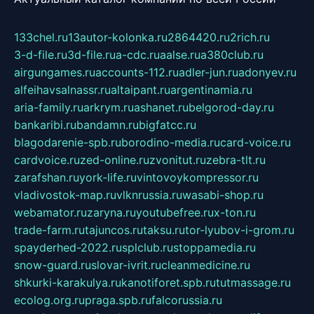
133chel.ru
13autor-kolonka.ru
2864420.ru
2rich.ru
3-d-file.ru
3d-file.ru
a-cdc.ru
aalse.ru
a380club.ru
airgungames.ru
accounts-112.ru
adler-jun.ru
adonyev.ru
alfeihavsalnassr.ru
altaipant.ru
argentinamia.ru
aria-family.ru
arkrym.ru
ashanet.ru
belgorod-day.ru
bankaribi.ru
bandamn.ru
bigfatcc.ru
blagodarenie-spb.ru
borodino-media.ru
card-voice.ru
cardvoice.ru
zed-online.ru
zvonitut.ru
zebra-tlt.ru
zarafshan.ru
york-life.ru
vintovoykompressor.ru
vladivostok-map.ru
vlknrussia.ru
wasabi-shop.ru
webamator.ru
zaryna.ru
youtubefree.ru
x-ton.ru
trade-farm.ru
tajuncos.ru
taksu.ru
tor-lyubov-i-grom.ru
spayderhed-2022.ru
splclub.ru
stoppamedia.ru
snow-guard.ru
slovar-ivrit.ru
cleanmedicine.ru
shkurki-karakulya.ru
kanotiforet.spb.ru
tutmassage.ru
ecolog.org.ru
praga.spb.ru
falcorussia.ru