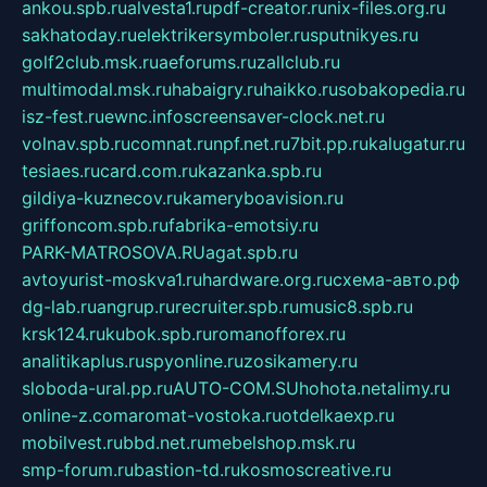
ankou.spb.ru
alvesta1.ru
pdf-creator.ru
nix-files.org.ru
sakhatoday.ru
elektrikersymboler.ru
sputnikyes.ru
golf2club.msk.ru
aeforums.ru
zallclub.ru
multimodal.msk.ru
habaigry.ru
haikko.ru
sobakopedia.ru
isz-fest.ru
ewnc.info
screensaver-clock.net.ru
volnav.spb.ru
comnat.ru
npf.net.ru
7bit.pp.ru
kalugatur.ru
tesiaes.ru
card.com.ru
kazanka.spb.ru
gildiya-kuznecov.ru
kameryboavision.ru
griffoncom.spb.ru
fabrika-emotsiy.ru
PARK-MATROSOVA.RU
agat.spb.ru
avtoyurist-moskva1.ru
hardware.org.ru
схема-авто.рф
dg-lab.ru
angrup.ru
recruiter.spb.ru
music8.spb.ru
krsk124.ru
kubok.spb.ru
romanofforex.ru
analitikaplus.ru
spyonline.ru
zosikamery.ru
sloboda-ural.pp.ru
AUTO-COM.SU
hohota.net
alimy.ru
online-z.com
aromat-vostoka.ru
otdelkaexp.ru
mobilvest.ru
bbd.net.ru
mebelshop.msk.ru
smp-forum.ru
bastion-td.ru
kosmoscreative.ru