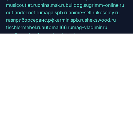
musicoutlet.ru
china.msk.ru
bulldog.su
grimm-online.ru
outlander.net.ru
maga.spb.ru
anime-sell.ru
keseloy.ru
газприборсервис.рф
karmin.spb.ru
shekswood.ru
tischlermebel.ru
automall66.ru
mag-vladimir.ru
yardbar.ru
kiwitour.spb.ru
indesign.com.ru
freestylemebel.ru
bany-samara.ru
rsei.ru
naidisvoyput.ru
mgsn-invest.ru
ipkamerasannce.ru
alicante-house.ru
ibelka74.ru
cozyhouse.info
vlkargalev-studio.ru
700mb.ru
figura-ufa.ru
alina-live.ru
belarusiannews.ru
womenknow.ru
dos-vniimk.ru
sega.net.ru
dv.net.ru
phenomenonsofhistory.com
telesputnik.net.ru
wall.pp.ru
pylesosroidmi.ru
gtc-clan.ru
cligs.ru
bibikazap.ru
popova.org.ru
netwhistler.spb.ru
bellvil.ru
bonzon.ru
iss-vladik.ru
defiparis.net.ru
las-gryzas.ru
amku.ru
electednews.spb.ru
feather.org.ru
spar72.ru
tankiigri.ru
dominus.com.ru
ibtree.ru
sanykool.pp.ru
unixlib.org.ru
menatep.spb.ru
gartenterrassen.ru
printeka.ru