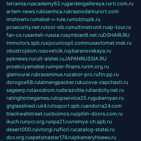
terramia.ru
academy62.ru
gardengallereya.ru
rti.com.ru
artem-news.ru
biserinca.ru
krasnodarkurort.com
imshowtv.ru
mebel-v-tule.ru
mobtopik.ru
pcsecurity.net.ru
tool-sib.ru
multimetrunit.ru
sp-tour.ru
fan-cs.ru
santeh-russia.ru
symbian9.net.ru
DSHAIR.RU
tmmotors.spb.ru
xjocuricopii.com
musavtomat.msk.ru
obustrojdom.ru
sovetcik.ru
ybaranovskaya.ru
ppknews.ru
cult-alshei.ru
JAPANRUSSIA.RU
proekciyamebel.ru
imper-finans.ru
rim.org.ru
glamourai.ru
brassminus.ru
zabor-pro.ru
ftn.pp.ru
dorogoe58.ru
laimengpacker.ru
kuzova-zapchasti.ru
sageerp.ru
taxodrom.ru
dsrazvitie.ru
hardcity.net.ru
ratinghomegames.ru
topservice25.ru
gubernyan.ru
gtglasslined.ru
ii4.ru
tssport.spb.ru
andorra24.com
blackwallstreet.ru
oboimos.ru
optim-doors.com.ru
ikuch.ru
nycr.org.ru
npa21.ru
vremya-ch.spb.ru
desert000.ru
ivtorgi.ru
ifiori.ru
catalog-statei.ru
dcv.org.ru
spetsmaster174.ru
ipkameryhiseeu.ru