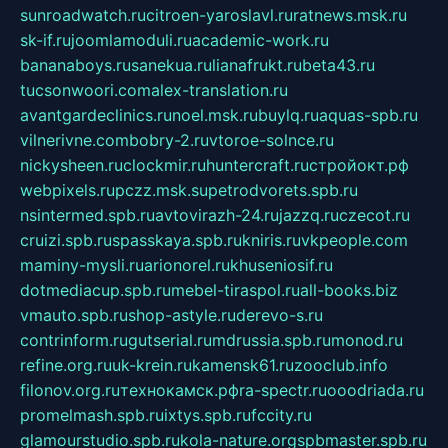
sunroadwatch.ru
citroen-yaroslavl.ru
ratnews.msk.ru
sk-if.ru
joomlamoduli.ru
academic-work.ru
bananaboys.ru
sanekua.ru
lianafrukt.ru
beta43.ru
tucsonwoori.com
alex-translation.ru
avantgardeclinics.ru
noel.msk.ru
buylq.ru
aquas-spb.ru
vilnerivne.com
bobry-2.ru
vtoroe-solnce.ru
nickysheen.ru
clockmir.ru
huntercraft.ru
стройокт.рф
webpixels.ru
pczz.msk.su
petrodvorets.spb.ru
nsintermed.spb.ru
avtovirazh-24.ru
jazzq.ru
czecot.ru
cruizi.spb.ru
spasskaya.spb.ru
kniris.ru
vkpeople.com
maminy-mysli.ru
arionorel.ru
khuseniosif.ru
dotmediacup.spb.ru
mebel-tiraspol.ru
all-books.biz
vmauto.spb.ru
shop-astyle.ru
derevo-s.ru
contrinform.ru
gutserial.ru
mdrussia.spb.ru
monod.ru
refine.org.ru
uk-krein.ru
kamensk61.ru
zooclub.info
filonov.org.ru
технокамск.рф
ra-spectr.ru
ooodriada.ru
promelmash.spb.ru
ixtys.spb.ru
fccity.ru
glamourstudio.spb.ru
kola-nature.org
spbmaster.spb.ru