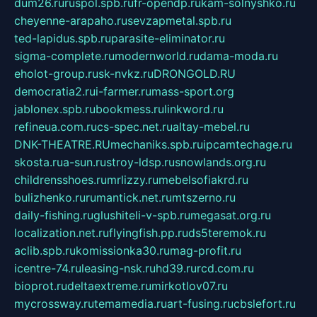
dum26.ru
ruspol.spb.ru
fr-opendp.ru
kam-solnyshko.ru
cheyenne-arapaho.ru
sevzapmetal.spb.ru
ted-lapidus.spb.ru
parasite-eliminator.ru
sigma-complete.ru
modernworld.ru
dama-moda.ru
eholot-group.ru
sk-nvkz.ru
DRONGOLD.RU
democratia2.ru
i-farmer.ru
mass-sport.org
jablonex.spb.ru
bookmess.ru
linkword.ru
refineua.com.ru
cs-spec.net.ru
altay-mebel.ru
DNK-THEATRE.RU
mechaniks.spb.ru
ipcamtechage.ru
skosta.ru
a-sun.ru
stroy-ldsp.ru
snowlands.org.ru
childrensshoes.ru
mrlizzy.ru
mebelsofiakrd.ru
bulizhenko.ru
rumantick.net.ru
mtszerno.ru
daily-fishing.ru
glushiteli-v-spb.ru
megasat.org.ru
localization.net.ru
flyingfish.pp.ru
ds5teremok.ru
aclib.spb.ru
komissionka30.ru
mag-profit.ru
icentre-74.ru
leasing-nsk.ru
hd39.ru
rcd.com.ru
bioprot.ru
deltaextreme.ru
mirkotlov07.ru
mycrossway.ru
temamedia.ru
art-fusing.ru
cbslefort.ru