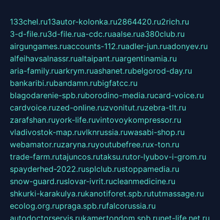
133chel.ru
13autor-kolonka.ru
2864420.ru
2rich.ru
3-d-file.ru
3d-file.ru
a-cdc.ru
aalse.ru
a380club.ru
airgungames.ru
accounts-112.ru
adler-jun.ru
adonyev.ru
alfeihavsalnassr.ru
altaipant.ru
argentinamia.ru
aria-family.ru
arkrym.ru
ashanet.ru
belgorod-day.ru
bankaribi.ru
bandamn.ru
bigfatcc.ru
blagodarenie-spb.ru
borodino-media.ru
card-voice.ru
cardvoice.ru
zed-online.ru
zvonitut.ru
zebra-tlt.ru
zarafshan.ru
york-life.ru
vintovoykompressor.ru
vladivostok-map.ru
vlknrussia.ru
wasabi-shop.ru
webamator.ru
zaryna.ru
youtubefree.ru
x-ton.ru
trade-farm.ru
tajuncos.ru
taksu.ru
tor-lyubov-i-grom.ru
spayderhed-2022.ru
splclub.ru
stoppamedia.ru
snow-guard.ru
slovar-ivrit.ru
cleanmedicine.ru
shkurki-karakulya.ru
kanotiforet.spb.ru
tutmassage.ru
ecolog.org.ru
praga.spb.ru
falcorussia.ru
autodoctorservis.ru
kamertondom.spb.ru
net-life.net.ru