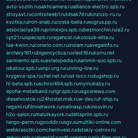
avto-vozim.ru
sakhcamera.ru
alliance-electro.spb.ru
stroyavt.ru
controlweb1.ru
tdsak74.ru
kinzozo-ru.ru
kvotka.ru
iron-snab.ru
costa-bella.ru
eugrus.pp.ru
associaciya39.ru
primexpo.spb.ru
bezmorchin.ru
ia2.ru
cpt21.ru
ispecspb.ru
regahost.ru
kolosok-elita.ru
tae-kwon.ru
consrio.com.ru
insiam.ru
avegainfo.ru
archery161.ru
bigencyclica.ru
vlast16.ru
korru.net
sarmiento.spb.su
extelopedia.ru
lammin-suo.spb.ru
iskatour.spb.ru
snpi.org.ru
running-line.ru
krygeva-spa.ru
chel.net.ru
rust-loco.ru
dugshop.ru
hl-beta.spb.ru
school494.spb.ru
mymubaby.ru
epoha-metalband.ru
ngr.spb.ru
rusgosnews.com
dieselvostok.ru
24hostel.msk.ru
w-dev.ru
f-ship.ru
regsmi.ru
filmnetwork.ru
malinasp.ru
kinosvin.ru
h2o-salon.ru
malutkayork.ru
deltaprim.spb.ru
tango-perm.ru
gooddir.ru
sgv.su
multiki-online.com
webkrasotki.com
cherinvest.ru
detskiy-ostrov.ru
ankou.spb.ru
alvesta1.ru
pdf-creator.ru
nix-files.org.ru