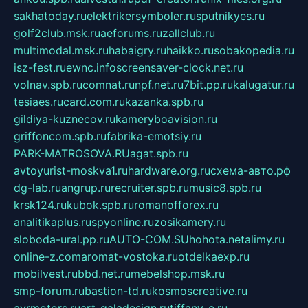
sakhatoday.ru
elektrikersymboler.ru
sputnikyes.ru
golf2club.msk.ru
aeforums.ru
zallclub.ru
multimodal.msk.ru
habaigry.ru
haikko.ru
sobakopedia.ru
isz-fest.ru
ewnc.info
screensaver-clock.net.ru
volnav.spb.ru
comnat.ru
npf.net.ru
7bit.pp.ru
kalugatur.ru
tesiaes.ru
card.com.ru
kazanka.spb.ru
gildiya-kuznecov.ru
kameryboavision.ru
griffoncom.spb.ru
fabrika-emotsiy.ru
PARK-MATROSOVA.RU
agat.spb.ru
avtoyurist-moskva1.ru
hardware.org.ru
схема-авто.рф
dg-lab.ru
angrup.ru
recruiter.spb.ru
music8.spb.ru
krsk124.ru
kubok.spb.ru
romanofforex.ru
analitikaplus.ru
spyonline.ru
zosikamery.ru
sloboda-ural.pp.ru
AUTO-COM.SU
hohota.net
alimy.ru
online-z.com
aromat-vostoka.ru
otdelkaexp.ru
mobilvest.ru
bbd.net.ru
mebelshop.msk.ru
smp-forum.ru
bastion-td.ru
kosmoscreative.ru
avrmotors.ru
art-galadesign.ru
tiffany-c.ru