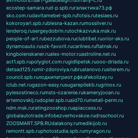
ecostep-samara.ru
d-p.spb.ru
галактика73.рф
sko.com.ru
davitamebel-spb.ru
fotsis.ru
tesiaes.ru
kokoroyari.spb.ru
blesna-kazan.ru
mossilver.ru
lenderoq.ru
sergeydobrin.ru
tochkazvuka.msk.ru
people-of-art.ru
bezzubova.ru
clubtibet.ru
orior-aks.ru
dynamoauto.ru
szk-favorit.ru
carlines.ru
flatnsk.ru
kingbolenskaner.ru
alex-motor.ru
astroline.net.ru
act1.spb.ru
polyglot.com.ru
gidlipetsk.ru
ooo-driada.ru
detsad125.ru
mir-zdoroviya.ru
bruslanovo.ru
siterem.ru
council.spb.ru
лодкипатриот.рф
kafekolizey.ru
iclub.net.ru
gazon-easy.ru
sugarepilekb.ru
grinox.ru
pylesostineco.ru
msts-ozarenie.ru
kameryjooan.ru
artemovskij.ru
dopler.spb.ru
aid70.ru
metall-perm.ru
ndm.msk.ru
ratingzooshop.ru
apiaccess.ru
globalautotrade.info
bezverhovskoe.ru
drsschool.ru
ZOOSMART.SPB.RU
dalakony.ru
medikijob.ru
remontt.spb.ru
photostudia.spb.ru
myragon.ru