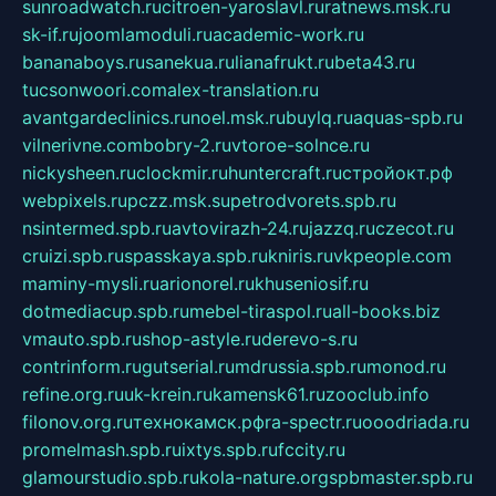
sunroadwatch.ru
citroen-yaroslavl.ru
ratnews.msk.ru
sk-if.ru
joomlamoduli.ru
academic-work.ru
bananaboys.ru
sanekua.ru
lianafrukt.ru
beta43.ru
tucsonwoori.com
alex-translation.ru
avantgardeclinics.ru
noel.msk.ru
buylq.ru
aquas-spb.ru
vilnerivne.com
bobry-2.ru
vtoroe-solnce.ru
nickysheen.ru
clockmir.ru
huntercraft.ru
стройокт.рф
webpixels.ru
pczz.msk.su
petrodvorets.spb.ru
nsintermed.spb.ru
avtovirazh-24.ru
jazzq.ru
czecot.ru
cruizi.spb.ru
spasskaya.spb.ru
kniris.ru
vkpeople.com
maminy-mysli.ru
arionorel.ru
khuseniosif.ru
dotmediacup.spb.ru
mebel-tiraspol.ru
all-books.biz
vmauto.spb.ru
shop-astyle.ru
derevo-s.ru
contrinform.ru
gutserial.ru
mdrussia.spb.ru
monod.ru
refine.org.ru
uk-krein.ru
kamensk61.ru
zooclub.info
filonov.org.ru
технокамск.рф
ra-spectr.ru
ooodriada.ru
promelmash.spb.ru
ixtys.spb.ru
fccity.ru
glamourstudio.spb.ru
kola-nature.org
spbmaster.spb.ru