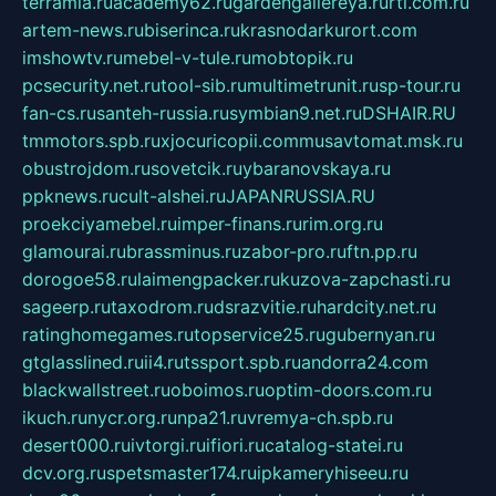
terramia.ru
academy62.ru
gardengallereya.ru
rti.com.ru
artem-news.ru
biserinca.ru
krasnodarkurort.com
imshowtv.ru
mebel-v-tule.ru
mobtopik.ru
pcsecurity.net.ru
tool-sib.ru
multimetrunit.ru
sp-tour.ru
fan-cs.ru
santeh-russia.ru
symbian9.net.ru
DSHAIR.RU
tmmotors.spb.ru
xjocuricopii.com
musavtomat.msk.ru
obustrojdom.ru
sovetcik.ru
ybaranovskaya.ru
ppknews.ru
cult-alshei.ru
JAPANRUSSIA.RU
proekciyamebel.ru
imper-finans.ru
rim.org.ru
glamourai.ru
brassminus.ru
zabor-pro.ru
ftn.pp.ru
dorogoe58.ru
laimengpacker.ru
kuzova-zapchasti.ru
sageerp.ru
taxodrom.ru
dsrazvitie.ru
hardcity.net.ru
ratinghomegames.ru
topservice25.ru
gubernyan.ru
gtglasslined.ru
ii4.ru
tssport.spb.ru
andorra24.com
blackwallstreet.ru
oboimos.ru
optim-doors.com.ru
ikuch.ru
nycr.org.ru
npa21.ru
vremya-ch.spb.ru
desert000.ru
ivtorgi.ru
ifiori.ru
catalog-statei.ru
dcv.org.ru
spetsmaster174.ru
ipkameryhiseeu.ru