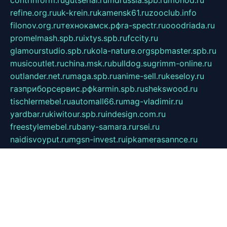
contrinform.ru
gutserial.ru
mdrussia.spb.ru
monod.ru
refine.org.ru
uk-krein.ru
kamensk61.ru
zooclub.info
filonov.org.ru
технокамск.рф
ra-spectr.ru
ooodriada.ru
promelmash.spb.ru
ixtys.spb.ru
fccity.ru
glamourstudio.spb.ru
kola-nature.org
spbmaster.spb.ru
musicoutlet.ru
china.msk.ru
bulldog.su
grimm-online.ru
outlander.net.ru
maga.spb.ru
anime-sell.ru
keseloy.ru
газприборсервис.рф
karmin.spb.ru
shekswood.ru
tischlermebel.ru
automall66.ru
mag-vladimir.ru
yardbar.ru
kiwitour.spb.ru
indesign.com.ru
freestylemebel.ru
bany-samara.ru
rsei.ru
naidisvoyput.ru
mgsn-invest.ru
ipkamerasannce.ru
alicante-house.ru
ibelka74.ru
cozyhouse.info
vlkargalev-studio.ru
700mb.ru
figura-ufa.ru
alina-live.ru
belarusiannews.ru
womenknow.ru
dos-vniimk.ru
sega.net.ru
dv.net.ru
phenomenonsofhistory.com
telesputnik.net.ru
wall.pp.ru
pylesosroidmi.ru
gtc-clan.ru
cligs.ru
bibikazap.ru
popova.org.ru