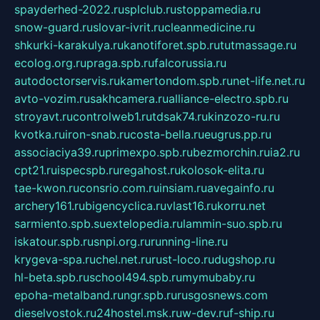
spayderhed-2022.ru
splclub.ru
stoppamedia.ru
snow-guard.ru
slovar-ivrit.ru
cleanmedicine.ru
shkurki-karakulya.ru
kanotiforet.spb.ru
tutmassage.ru
ecolog.org.ru
praga.spb.ru
falcorussia.ru
autodoctorservis.ru
kamertondom.spb.ru
net-life.net.ru
avto-vozim.ru
sakhcamera.ru
alliance-electro.spb.ru
stroyavt.ru
controlweb1.ru
tdsak74.ru
kinzozo-ru.ru
kvotka.ru
iron-snab.ru
costa-bella.ru
eugrus.pp.ru
associaciya39.ru
primexpo.spb.ru
bezmorchin.ru
ia2.ru
cpt21.ru
ispecspb.ru
regahost.ru
kolosok-elita.ru
tae-kwon.ru
consrio.com.ru
insiam.ru
avegainfo.ru
archery161.ru
bigencyclica.ru
vlast16.ru
korru.net
sarmiento.spb.su
extelopedia.ru
lammin-suo.spb.ru
iskatour.spb.ru
snpi.org.ru
running-line.ru
krygeva-spa.ru
chel.net.ru
rust-loco.ru
dugshop.ru
hl-beta.spb.ru
school494.spb.ru
mymubaby.ru
epoha-metalband.ru
ngr.spb.ru
rusgosnews.com
dieselvostok.ru
24hostel.msk.ru
w-dev.ru
f-ship.ru