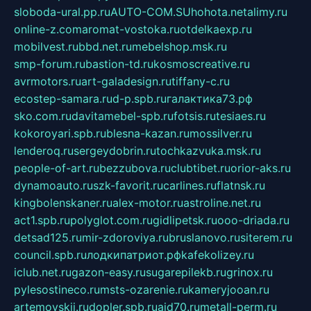
sloboda-ural.pp.ru
AUTO-COM.SU
hohota.net
alimy.ru
online-z.com
aromat-vostoka.ru
otdelkaexp.ru
mobilvest.ru
bbd.net.ru
mebelshop.msk.ru
smp-forum.ru
bastion-td.ru
kosmoscreative.ru
avrmotors.ru
art-galadesign.ru
tiffany-c.ru
ecostep-samara.ru
d-p.spb.ru
галактика73.рф
sko.com.ru
davitamebel-spb.ru
fotsis.ru
tesiaes.ru
kokoroyari.spb.ru
blesna-kazan.ru
mossilver.ru
lenderoq.ru
sergeydobrin.ru
tochkazvuka.msk.ru
people-of-art.ru
bezzubova.ru
clubtibet.ru
orior-aks.ru
dynamoauto.ru
szk-favorit.ru
carlines.ru
flatnsk.ru
kingbolenskaner.ru
alex-motor.ru
astroline.net.ru
act1.spb.ru
polyglot.com.ru
gidlipetsk.ru
ooo-driada.ru
detsad125.ru
mir-zdoroviya.ru
bruslanovo.ru
siterem.ru
council.spb.ru
лодкипатриот.рф
kafekolizey.ru
iclub.net.ru
gazon-easy.ru
sugarepilekb.ru
grinox.ru
pylesostineco.ru
msts-ozarenie.ru
kameryjooan.ru
artemovskij.ru
dopler.spb.ru
aid70.ru
metall-perm.ru