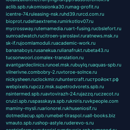
aclib.spb.ru
komissionka30.ru
mag-profit.ru
icentre-74.ru
leasing-nsk.ru
hd39.ru
rcd.com.ru
bioprot.ru
deltaextreme.ru
mirkotlov07.ru
mycrossway.ru
temamedia.ru
art-fusing.ru
cbslefort.ru
sunroadwatch.ru
citroen-yaroslavl.ru
ratnews.msk.ru
sk-if.ru
joomlamoduli.ru
academic-work.ru
bananaboys.ru
sanekua.ru
lianafrukt.ru
beta43.ru
tucsonwoori.com
alex-translation.ru
avantgardeclinics.ru
noel.msk.ru
buylq.ru
aquas-spb.ru
vilnerivne.com
bobry-2.ru
vtoroe-solnce.ru
nickysheen.ru
clockmir.ru
huntercraft.ru
стройокт.рф
webpixels.ru
pczz.msk.su
petrodvorets.spb.ru
nsintermed.spb.ru
avtovirazh-24.ru
jazzq.ru
czecot.ru
cruizi.spb.ru
spasskaya.spb.ru
kniris.ru
vkpeople.com
maminy-mysli.ru
arionorel.ru
khuseniosif.ru
dotmediacup.spb.ru
mebel-tiraspol.ru
all-books.biz
vmauto.spb.ru
shop-astyle.ru
derevo-s.ru