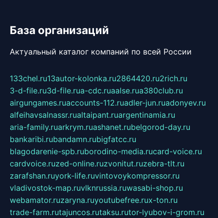
База организаций
Актуальный каталог компаний по всей России
133chel.ru
13autor-kolonka.ru
2864420.ru
2rich.ru
3-d-file.ru
3d-file.ru
a-cdc.ru
aalse.ru
a380club.ru
airgungames.ru
accounts-112.ru
adler-jun.ru
adonyev.ru
alfeihavsalnassr.ru
altaipant.ru
argentinamia.ru
aria-family.ru
arkrym.ru
ashanet.ru
belgorod-day.ru
bankaribi.ru
bandamn.ru
bigfatcc.ru
blagodarenie-spb.ru
borodino-media.ru
card-voice.ru
cardvoice.ru
zed-online.ru
zvonitut.ru
zebra-tlt.ru
zarafshan.ru
york-life.ru
vintovoykompressor.ru
vladivostok-map.ru
vlknrussia.ru
wasabi-shop.ru
webamator.ru
zaryna.ru
youtubefree.ru
x-ton.ru
trade-farm.ru
tajuncos.ru
taksu.ru
tor-lyubov-i-grom.ru