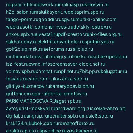
regsmi.ru
filmnetwork.ru
malinasp.ru
kinosvin.ru
h2o-salon.ru
malutkayork.ru
deltaprim.spb.ru
tango-perm.ru
gooddir.ru
sgv.su
multiki-online.com
webkrasotki.com
cherinvest.ru
detskiy-ostrov.ru
ankou.spb.ru
alvesta1.ru
pdf-creator.ru
nix-files.org.ru
sakhatoday.ru
elektrikersymboler.ru
sputnikyes.ru
golf2club.msk.ru
aeforums.ru
zallclub.ru
multimodal.msk.ru
habaigry.ru
haikko.ru
sobakopedia.ru
isz-fest.ru
ewnc.info
screensaver-clock.net.ru
volnav.spb.ru
comnat.ru
npf.net.ru
7bit.pp.ru
kalugatur.ru
tesiaes.ru
card.com.ru
kazanka.spb.ru
gildiya-kuznecov.ru
kameryboavision.ru
griffoncom.spb.ru
fabrika-emotsiy.ru
PARK-MATROSOVA.RU
agat.spb.ru
avtoyurist-moskva1.ru
hardware.org.ru
схема-авто.рф
dg-lab.ru
angrup.ru
recruiter.spb.ru
music8.spb.ru
krsk124.ru
kubok.spb.ru
romanofforex.ru
analitikaplus.ru
spyonline.ru
zosikamery.ru