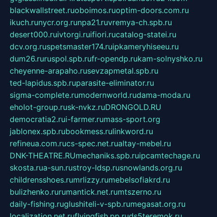
blackwallstreet.ru
oboimos.ru
optim-doors.com.ru
ikuch.ru
nycr.org.ru
npa21.ru
vremya-ch.spb.ru
desert000.ru
ivtorgi.ru
ifiori.ru
catalog-statei.ru
dcv.org.ru
spetsmaster174.ru
ipkameryhiseeu.ru
dum26.ru
ruspol.spb.ru
fr-opendp.ru
kam-solnyshko.ru
cheyenne-arapaho.ru
sevzapmetal.spb.ru
ted-lapidus.spb.ru
parasite-eliminator.ru
sigma-complete.ru
modernworld.ru
dama-moda.ru
eholot-group.ru
sk-nvkz.ru
DRONGOLD.RU
democratia2.ru
i-farmer.ru
mass-sport.org
jablonex.spb.ru
bookmess.ru
linkword.ru
refineua.com.ru
cs-spec.net.ru
altay-mebel.ru
DNK-THEATRE.RU
mechaniks.spb.ru
ipcamtechage.ru
skosta.ru
a-sun.ru
stroy-ldsp.ru
snowlands.org.ru
childrensshoes.ru
mrlizzy.ru
mebelsofiakrd.ru
bulizhenko.ru
rumantick.net.ru
mtszerno.ru
daily-fishing.ru
glushiteli-v-spb.ru
megasat.org.ru
localization.net.ru
flyingfish.pp.ru
ds5teremok.ru