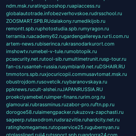
ndm.msk.ru
ratingzooshop.ru
apiaccess.ru
globalautotrade.info
bezverhovskoe.ru
drsschool.ru
ZOOSMART.SPB.RU
dalakony.ru
medikijob.ru
remontt.spb.ru
photostudia.spb.ru
myragon.ru
terramia.ru
academy62.ru
gardengallereya.ru
rti.com.ru
artem-news.ru
biserinca.ru
krasnodarkurort.com
imshowtv.ru
mebel-v-tule.ru
mobtopik.ru
pcsecurity.net.ru
tool-sib.ru
multimetrunit.ru
sp-tour.ru
fan-cs.ru
santeh-russia.ru
symbian9.net.ru
DSHAIR.RU
tmmotors.spb.ru
xjocuricopii.com
musavtomat.msk.ru
obustrojdom.ru
sovetcik.ru
ybaranovskaya.ru
ppknews.ru
cult-alshei.ru
JAPANRUSSIA.RU
proekciyamebel.ru
imper-finans.ru
rim.org.ru
glamourai.ru
brassminus.ru
zabor-pro.ru
ftn.pp.ru
dorogoe58.ru
laimengpacker.ru
kuzova-zapchasti.ru
sageerp.ru
taxodrom.ru
dsrazvitie.ru
hardcity.net.ru
ratinghomegames.ru
topservice25.ru
gubernyan.ru
gtglasslined.ru
ii4.ru
tssport.spb.ru
andorra24.com