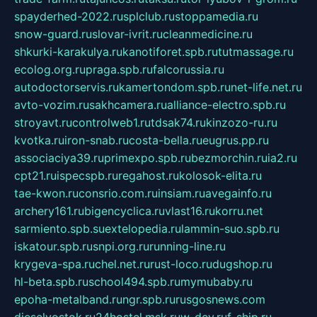
spayderhed-2022.ru
splclub.ru
stoppamedia.ru
snow-guard.ru
slovar-ivrit.ru
cleanmedicine.ru
shkurki-karakulya.ru
kanotiforet.spb.ru
tutmassage.ru
ecolog.org.ru
praga.spb.ru
falcorussia.ru
autodoctorservis.ru
kamertondom.spb.ru
net-life.net.ru
avto-vozim.ru
sakhcamera.ru
alliance-electro.spb.ru
stroyavt.ru
controlweb1.ru
tdsak74.ru
kinzozo-ru.ru
kvotka.ru
iron-snab.ru
costa-bella.ru
eugrus.pp.ru
associaciya39.ru
primexpo.spb.ru
bezmorchin.ru
ia2.ru
cpt21.ru
ispecspb.ru
regahost.ru
kolosok-elita.ru
tae-kwon.ru
consrio.com.ru
insiam.ru
avegainfo.ru
archery161.ru
bigencyclica.ru
vlast16.ru
korru.net
sarmiento.spb.su
extelopedia.ru
lammin-suo.spb.ru
iskatour.spb.ru
snpi.org.ru
running-line.ru
krygeva-spa.ru
chel.net.ru
rust-loco.ru
dugshop.ru
hl-beta.spb.ru
school494.spb.ru
mymubaby.ru
epoha-metalband.ru
ngr.spb.ru
rusgosnews.com
dieselvostok.ru
24hostel.msk.ru
w-dev.ru
f-ship.ru