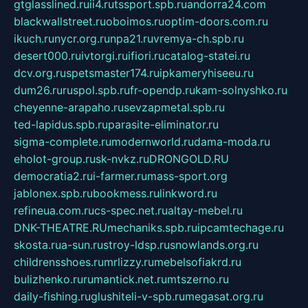
gtglasslined.ru
ii4.ru
tssport.spb.ru
andorra24.com
blackwallstreet.ru
oboimos.ru
optim-doors.com.ru
ikuch.ru
nycr.org.ru
npa21.ru
vremya-ch.spb.ru
desert000.ru
ivtorgi.ru
ifiori.ru
catalog-statei.ru
dcv.org.ru
spetsmaster174.ru
ipkameryhiseeu.ru
dum26.ru
ruspol.spb.ru
fr-opendp.ru
kam-solnyshko.ru
cheyenne-arapaho.ru
sevzapmetal.spb.ru
ted-lapidus.spb.ru
parasite-eliminator.ru
sigma-complete.ru
modernworld.ru
dama-moda.ru
eholot-group.ru
sk-nvkz.ru
DRONGOLD.RU
democratia2.ru
i-farmer.ru
mass-sport.org
jablonex.spb.ru
bookmess.ru
linkword.ru
refineua.com.ru
cs-spec.net.ru
altay-mebel.ru
DNK-THEATRE.RU
mechaniks.spb.ru
ipcamtechage.ru
skosta.ru
a-sun.ru
stroy-ldsp.ru
snowlands.org.ru
childrensshoes.ru
mrlizzy.ru
mebelsofiakrd.ru
bulizhenko.ru
rumantick.net.ru
mtszerno.ru
daily-fishing.ru
glushiteli-v-spb.ru
megasat.org.ru