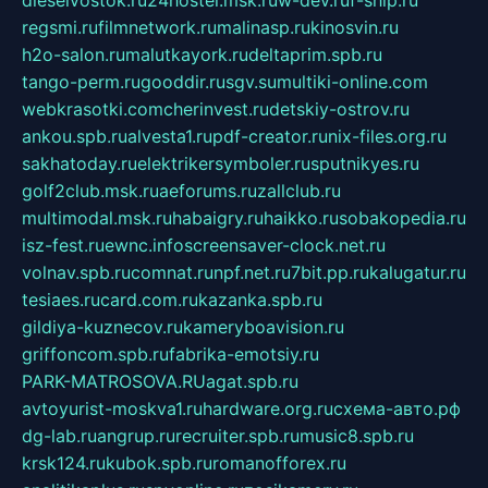
regsmi.ru
filmnetwork.ru
malinasp.ru
kinosvin.ru
h2o-salon.ru
malutkayork.ru
deltaprim.spb.ru
tango-perm.ru
gooddir.ru
sgv.su
multiki-online.com
webkrasotki.com
cherinvest.ru
detskiy-ostrov.ru
ankou.spb.ru
alvesta1.ru
pdf-creator.ru
nix-files.org.ru
sakhatoday.ru
elektrikersymboler.ru
sputnikyes.ru
golf2club.msk.ru
aeforums.ru
zallclub.ru
multimodal.msk.ru
habaigry.ru
haikko.ru
sobakopedia.ru
isz-fest.ru
ewnc.info
screensaver-clock.net.ru
volnav.spb.ru
comnat.ru
npf.net.ru
7bit.pp.ru
kalugatur.ru
tesiaes.ru
card.com.ru
kazanka.spb.ru
gildiya-kuznecov.ru
kameryboavision.ru
griffoncom.spb.ru
fabrika-emotsiy.ru
PARK-MATROSOVA.RU
agat.spb.ru
avtoyurist-moskva1.ru
hardware.org.ru
схема-авто.рф
dg-lab.ru
angrup.ru
recruiter.spb.ru
music8.spb.ru
krsk124.ru
kubok.spb.ru
romanofforex.ru