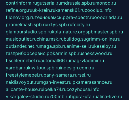
contrinform.ru
gutserial.ru
mdrussia.spb.ru
monod.ru
refine.org.ru
uk-krein.ru
kamensk61.ru
zooclub.info
filonov.org.ru
технокамск.рф
ra-spectr.ru
ooodriada.ru
promelmash.spb.ru
ixtys.spb.ru
fccity.ru
glamourstudio.spb.ru
kola-nature.org
spbmaster.spb.ru
musicoutlet.ru
china.msk.ru
bulldog.su
grimm-online.ru
outlander.net.ru
maga.spb.ru
anime-sell.ru
keseloy.ru
газприборсервис.рф
karmin.spb.ru
shekswood.ru
tischlermebel.ru
automall66.ru
mag-vladimir.ru
yardbar.ru
kiwitour.spb.ru
indesign.com.ru
freestylemebel.ru
bany-samara.ru
rsei.ru
naidisvoyput.ru
mgsn-invest.ru
ipkamerasannce.ru
alicante-house.ru
ibelka74.ru
cozyhouse.info
vlkargalev-studio.ru
700mb.ru
figura-ufa.ru
alina-live.ru
belarusiannews.ru
womenknow.ru
dos-vniimk.ru
sega.net.ru
dv.net.ru
phenomenonsofhistory.com
telesputnik.net.ru
wall.pp.ru
pylesosroidmi.ru
gtc-clan.ru
cligs.ru
bibikazap.ru
popova.org.ru