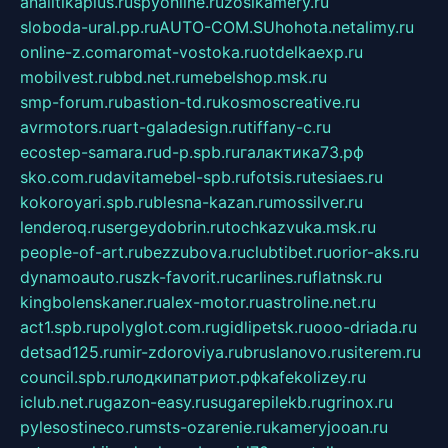
analitikaplus.ru
spyonline.ru
zosikamery.ru
sloboda-ural.pp.ru
AUTO-COM.SU
hohota.net
alimy.ru
online-z.com
aromat-vostoka.ru
otdelkaexp.ru
mobilvest.ru
bbd.net.ru
mebelshop.msk.ru
smp-forum.ru
bastion-td.ru
kosmoscreative.ru
avrmotors.ru
art-galadesign.ru
tiffany-c.ru
ecostep-samara.ru
d-p.spb.ru
галактика73.рф
sko.com.ru
davitamebel-spb.ru
fotsis.ru
tesiaes.ru
kokoroyari.spb.ru
blesna-kazan.ru
mossilver.ru
lenderoq.ru
sergeydobrin.ru
tochkazvuka.msk.ru
people-of-art.ru
bezzubova.ru
clubtibet.ru
orior-aks.ru
dynamoauto.ru
szk-favorit.ru
carlines.ru
flatnsk.ru
kingbolenskaner.ru
alex-motor.ru
astroline.net.ru
act1.spb.ru
polyglot.com.ru
gidlipetsk.ru
ooo-driada.ru
detsad125.ru
mir-zdoroviya.ru
bruslanovo.ru
siterem.ru
council.spb.ru
лодкипатриот.рф
kafekolizey.ru
iclub.net.ru
gazon-easy.ru
sugarepilekb.ru
grinox.ru
pylesostineco.ru
msts-ozarenie.ru
kameryjooan.ru