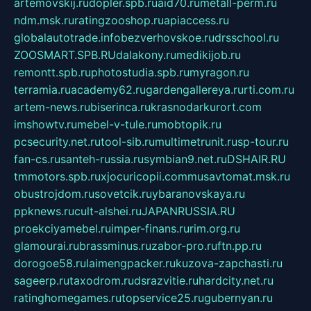
artemovskij.ru
dopler.spb.ru
aid70.ru
metall-perm.ru
ndm.msk.ru
ratingzooshop.ru
apiaccess.ru
globalautotrade.info
bezverhovskoe.ru
drsschool.ru
ZOOSMART.SPB.RU
dalakony.ru
medikijob.ru
remontt.spb.ru
photostudia.spb.ru
myragon.ru
terramia.ru
academy62.ru
gardengallereya.ru
rti.com.ru
artem-news.ru
biserinca.ru
krasnodarkurort.com
imshowtv.ru
mebel-v-tule.ru
mobtopik.ru
pcsecurity.net.ru
tool-sib.ru
multimetrunit.ru
sp-tour.ru
fan-cs.ru
santeh-russia.ru
symbian9.net.ru
DSHAIR.RU
tmmotors.spb.ru
xjocuricopii.com
musavtomat.msk.ru
obustrojdom.ru
sovetcik.ru
ybaranovskaya.ru
ppknews.ru
cult-alshei.ru
JAPANRUSSIA.RU
proekciyamebel.ru
imper-finans.ru
rim.org.ru
glamourai.ru
brassminus.ru
zabor-pro.ru
ftn.pp.ru
dorogoe58.ru
laimengpacker.ru
kuzova-zapchasti.ru
sageerp.ru
taxodrom.ru
dsrazvitie.ru
hardcity.net.ru
ratinghomegames.ru
topservice25.ru
gubernyan.ru