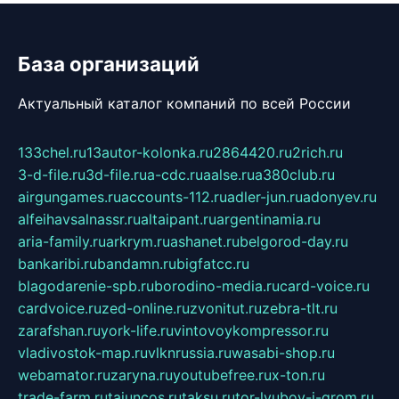
База организаций
Актуальный каталог компаний по всей России
133chel.ru
13autor-kolonka.ru
2864420.ru
2rich.ru
3-d-file.ru
3d-file.ru
a-cdc.ru
aalse.ru
a380club.ru
airgungames.ru
accounts-112.ru
adler-jun.ru
adonyev.ru
alfeihavsalnassr.ru
altaipant.ru
argentinamia.ru
aria-family.ru
arkrym.ru
ashanet.ru
belgorod-day.ru
bankaribi.ru
bandamn.ru
bigfatcc.ru
blagodarenie-spb.ru
borodino-media.ru
card-voice.ru
cardvoice.ru
zed-online.ru
zvonitut.ru
zebra-tlt.ru
zarafshan.ru
york-life.ru
vintovoykompressor.ru
vladivostok-map.ru
vlknrussia.ru
wasabi-shop.ru
webamator.ru
zaryna.ru
youtubefree.ru
x-ton.ru
trade-farm.ru
tajuncos.ru
taksu.ru
tor-lyubov-i-grom.ru