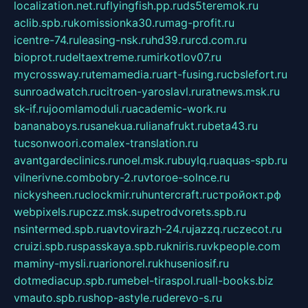
localization.net.ru
flyingfish.pp.ru
ds5teremok.ru
aclib.spb.ru
komissionka30.ru
mag-profit.ru
icentre-74.ru
leasing-nsk.ru
hd39.ru
rcd.com.ru
bioprot.ru
deltaextreme.ru
mirkotlov07.ru
mycrossway.ru
temamedia.ru
art-fusing.ru
cbslefort.ru
sunroadwatch.ru
citroen-yaroslavl.ru
ratnews.msk.ru
sk-if.ru
joomlamoduli.ru
academic-work.ru
bananaboys.ru
sanekua.ru
lianafrukt.ru
beta43.ru
tucsonwoori.com
alex-translation.ru
avantgardeclinics.ru
noel.msk.ru
buylq.ru
aquas-spb.ru
vilnerivne.com
bobry-2.ru
vtoroe-solnce.ru
nickysheen.ru
clockmir.ru
huntercraft.ru
стройокт.рф
webpixels.ru
pczz.msk.su
petrodvorets.spb.ru
nsintermed.spb.ru
avtovirazh-24.ru
jazzq.ru
czecot.ru
cruizi.spb.ru
spasskaya.spb.ru
kniris.ru
vkpeople.com
maminy-mysli.ru
arionorel.ru
khuseniosif.ru
dotmediacup.spb.ru
mebel-tiraspol.ru
all-books.biz
vmauto.spb.ru
shop-astyle.ru
derevo-s.ru