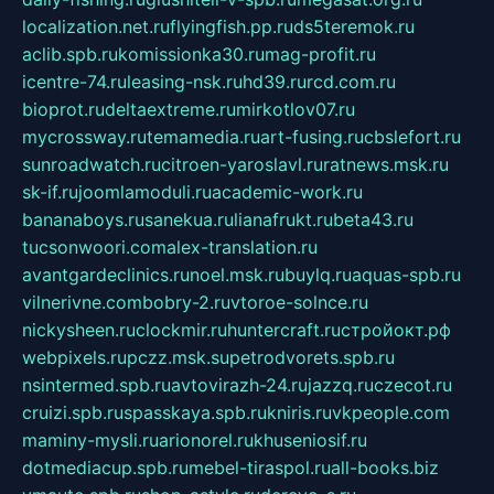
localization.net.ru
flyingfish.pp.ru
ds5teremok.ru
aclib.spb.ru
komissionka30.ru
mag-profit.ru
icentre-74.ru
leasing-nsk.ru
hd39.ru
rcd.com.ru
bioprot.ru
deltaextreme.ru
mirkotlov07.ru
mycrossway.ru
temamedia.ru
art-fusing.ru
cbslefort.ru
sunroadwatch.ru
citroen-yaroslavl.ru
ratnews.msk.ru
sk-if.ru
joomlamoduli.ru
academic-work.ru
bananaboys.ru
sanekua.ru
lianafrukt.ru
beta43.ru
tucsonwoori.com
alex-translation.ru
avantgardeclinics.ru
noel.msk.ru
buylq.ru
aquas-spb.ru
vilnerivne.com
bobry-2.ru
vtoroe-solnce.ru
nickysheen.ru
clockmir.ru
huntercraft.ru
стройокт.рф
webpixels.ru
pczz.msk.su
petrodvorets.spb.ru
nsintermed.spb.ru
avtovirazh-24.ru
jazzq.ru
czecot.ru
cruizi.spb.ru
spasskaya.spb.ru
kniris.ru
vkpeople.com
maminy-mysli.ru
arionorel.ru
khuseniosif.ru
dotmediacup.spb.ru
mebel-tiraspol.ru
all-books.biz