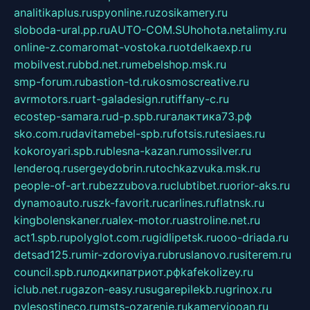
analitikaplus.ru
spyonline.ru
zosikamery.ru
sloboda-ural.pp.ru
AUTO-COM.SU
hohota.net
alimy.ru
online-z.com
aromat-vostoka.ru
otdelkaexp.ru
mobilvest.ru
bbd.net.ru
mebelshop.msk.ru
smp-forum.ru
bastion-td.ru
kosmoscreative.ru
avrmotors.ru
art-galadesign.ru
tiffany-c.ru
ecostep-samara.ru
d-p.spb.ru
галактика73.рф
sko.com.ru
davitamebel-spb.ru
fotsis.ru
tesiaes.ru
kokoroyari.spb.ru
blesna-kazan.ru
mossilver.ru
lenderoq.ru
sergeydobrin.ru
tochkazvuka.msk.ru
people-of-art.ru
bezzubova.ru
clubtibet.ru
orior-aks.ru
dynamoauto.ru
szk-favorit.ru
carlines.ru
flatnsk.ru
kingbolenskaner.ru
alex-motor.ru
astroline.net.ru
act1.spb.ru
polyglot.com.ru
gidlipetsk.ru
ooo-driada.ru
detsad125.ru
mir-zdoroviya.ru
bruslanovo.ru
siterem.ru
council.spb.ru
лодкипатриот.рф
kafekolizey.ru
iclub.net.ru
gazon-easy.ru
sugarepilekb.ru
grinox.ru
pylesostineco.ru
msts-ozarenie.ru
kameryjooan.ru