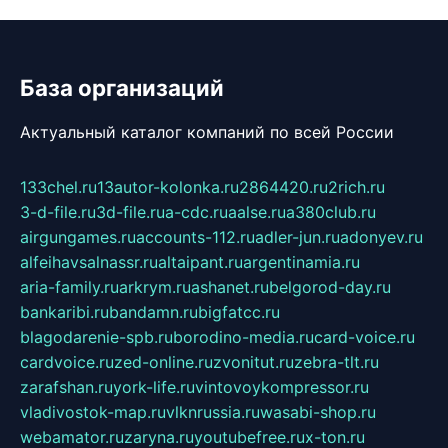
База организаций
Актуальный каталог компаний по всей России
133chel.ru
13autor-kolonka.ru
2864420.ru
2rich.ru
3-d-file.ru
3d-file.ru
a-cdc.ru
aalse.ru
a380club.ru
airgungames.ru
accounts-112.ru
adler-jun.ru
adonyev.ru
alfeihavsalnassr.ru
altaipant.ru
argentinamia.ru
aria-family.ru
arkrym.ru
ashanet.ru
belgorod-day.ru
bankaribi.ru
bandamn.ru
bigfatcc.ru
blagodarenie-spb.ru
borodino-media.ru
card-voice.ru
cardvoice.ru
zed-online.ru
zvonitut.ru
zebra-tlt.ru
zarafshan.ru
york-life.ru
vintovoykompressor.ru
vladivostok-map.ru
vlknrussia.ru
wasabi-shop.ru
webamator.ru
zaryna.ru
youtubefree.ru
x-ton.ru