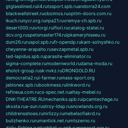
gtglasslined.ru
ii4.ru
tssport.spb.ru
andorra24.com
blackwallstreet.ru
oboimos.ru
optim-doors.com.ru
ikuch.ru
nycr.org.ru
npa21.ru
vremya-ch.spb.ru
desert000.ru
ivtorgi.ru
ifiori.ru
catalog-statei.ru
dcv.org.ru
spetsmaster174.ru
ipkameryhiseeu.ru
dum26.ru
ruspol.spb.ru
fr-opendp.ru
kam-solnyshko.ru
cheyenne-arapaho.ru
sevzapmetal.spb.ru
ted-lapidus.spb.ru
parasite-eliminator.ru
sigma-complete.ru
modernworld.ru
dama-moda.ru
eholot-group.ru
sk-nvkz.ru
DRONGOLD.RU
democratia2.ru
i-farmer.ru
mass-sport.org
jablonex.spb.ru
bookmess.ru
linkword.ru
refineua.com.ru
cs-spec.net.ru
altay-mebel.ru
DNK-THEATRE.RU
mechaniks.spb.ru
ipcamtechage.ru
skosta.ru
a-sun.ru
stroy-ldsp.ru
snowlands.org.ru
childrensshoes.ru
mrlizzy.ru
mebelsofiakrd.ru
bulizhenko.ru
rumantick.net.ru
mtszerno.ru
daily-fishing.ru
glushiteli-v-spb.ru
megasat.org.ru