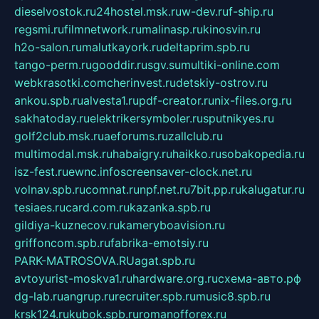
dieselvostok.ru
24hostel.msk.ru
w-dev.ru
f-ship.ru
regsmi.ru
filmnetwork.ru
malinasp.ru
kinosvin.ru
h2o-salon.ru
malutkayork.ru
deltaprim.spb.ru
tango-perm.ru
gooddir.ru
sgv.su
multiki-online.com
webkrasotki.com
cherinvest.ru
detskiy-ostrov.ru
ankou.spb.ru
alvesta1.ru
pdf-creator.ru
nix-files.org.ru
sakhatoday.ru
elektrikersymboler.ru
sputnikyes.ru
golf2club.msk.ru
aeforums.ru
zallclub.ru
multimodal.msk.ru
habaigry.ru
haikko.ru
sobakopedia.ru
isz-fest.ru
ewnc.info
screensaver-clock.net.ru
volnav.spb.ru
comnat.ru
npf.net.ru
7bit.pp.ru
kalugatur.ru
tesiaes.ru
card.com.ru
kazanka.spb.ru
gildiya-kuznecov.ru
kameryboavision.ru
griffoncom.spb.ru
fabrika-emotsiy.ru
PARK-MATROSOVA.RU
agat.spb.ru
avtoyurist-moskva1.ru
hardware.org.ru
схема-авто.рф
dg-lab.ru
angrup.ru
recruiter.spb.ru
music8.spb.ru
krsk124.ru
kubok.spb.ru
romanofforex.ru