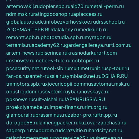
artemovskij.ru
dopler.spb.ru
aid70.ru
metall-perm.ru
ndm.msk.ru
ratingzooshop.ru
apiaccess.ru
globalautotrade.info
bezverhovskoe.ru
drsschool.ru
ZOOSMART.SPB.RU
dalakony.ru
medikijob.ru
remontt.spb.ru
photostudia.spb.ru
myragon.ru
terramia.ru
academy62.ru
gardengallereya.ru
rti.com.ru
artem-news.ru
biserinca.ru
krasnodarkurort.com
imshowtv.ru
mebel-v-tule.ru
mobtopik.ru
pcsecurity.net.ru
tool-sib.ru
multimetrunit.ru
sp-tour.ru
fan-cs.ru
santeh-russia.ru
symbian9.net.ru
DSHAIR.RU
tmmotors.spb.ru
xjocuricopii.com
musavtomat.msk.ru
obustrojdom.ru
sovetcik.ru
ybaranovskaya.ru
ppknews.ru
cult-alshei.ru
JAPANRUSSIA.RU
proekciyamebel.ru
imper-finans.ru
rim.org.ru
glamourai.ru
brassminus.ru
zabor-pro.ru
ftn.pp.ru
dorogoe58.ru
laimengpacker.ru
kuzova-zapchasti.ru
sageerp.ru
taxodrom.ru
dsrazvitie.ru
hardcity.net.ru
ratinghomegames.ru
topservice25.ru
gubernyan.ru