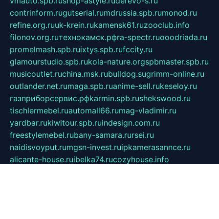
vmauto.spb.ru
shop-astyle.ru
derevo-s.ru
contrinform.ru
gutserial.ru
mdrussia.spb.ru
monod.ru
refine.org.ru
uk-krein.ru
kamensk61.ru
zooclub.info
filonov.org.ru
технокамск.рф
ra-spectr.ru
ooodriada.ru
promelmash.spb.ru
ixtys.spb.ru
fccity.ru
glamourstudio.spb.ru
kola-nature.org
spbmaster.spb.ru
musicoutlet.ru
china.msk.ru
bulldog.su
grimm-online.ru
outlander.net.ru
maga.spb.ru
anime-sell.ru
keseloy.ru
газприборсервис.рф
karmin.spb.ru
shekswood.ru
tischlermebel.ru
automall66.ru
mag-vladimir.ru
yardbar.ru
kiwitour.spb.ru
indesign.com.ru
freestylemebel.ru
bany-samara.ru
rsei.ru
naidisvoyput.ru
mgsn-invest.ru
ipkamerasannce.ru
alicante-house.ru
ibelka74.ru
cozyhouse.info
vlkargalev-studio.ru
700mb.ru
figura-ufa.ru
alina-live.ru
belarusiannews.ru
womenknow.ru
dos-vniimk.ru
sega.net.ru
dv.net.ru
phenomenonsofhistory.com
telesputnik.net.ru
wall.pp.ru
pylesosroidmi.ru