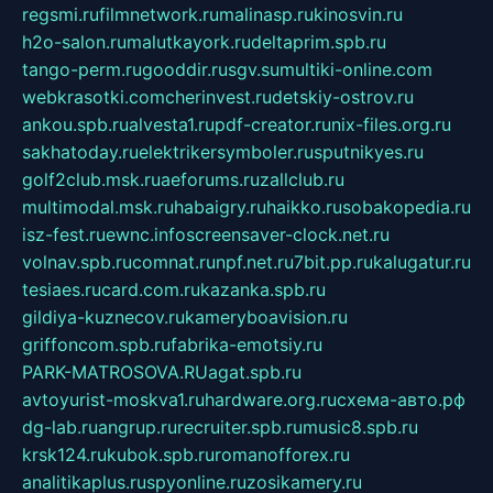
regsmi.ru
filmnetwork.ru
malinasp.ru
kinosvin.ru
h2o-salon.ru
malutkayork.ru
deltaprim.spb.ru
tango-perm.ru
gooddir.ru
sgv.su
multiki-online.com
webkrasotki.com
cherinvest.ru
detskiy-ostrov.ru
ankou.spb.ru
alvesta1.ru
pdf-creator.ru
nix-files.org.ru
sakhatoday.ru
elektrikersymboler.ru
sputnikyes.ru
golf2club.msk.ru
aeforums.ru
zallclub.ru
multimodal.msk.ru
habaigry.ru
haikko.ru
sobakopedia.ru
isz-fest.ru
ewnc.info
screensaver-clock.net.ru
volnav.spb.ru
comnat.ru
npf.net.ru
7bit.pp.ru
kalugatur.ru
tesiaes.ru
card.com.ru
kazanka.spb.ru
gildiya-kuznecov.ru
kameryboavision.ru
griffoncom.spb.ru
fabrika-emotsiy.ru
PARK-MATROSOVA.RU
agat.spb.ru
avtoyurist-moskva1.ru
hardware.org.ru
схема-авто.рф
dg-lab.ru
angrup.ru
recruiter.spb.ru
music8.spb.ru
krsk124.ru
kubok.spb.ru
romanofforex.ru
analitikaplus.ru
spyonline.ru
zosikamery.ru