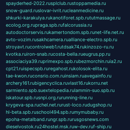
spayderhed-2022.ru
splclub.ru
stoppamedia.ru
snow-guard.ru
slovar-ivrit.ru
cleanmedicine.ru
shkurki-karakulya.ru
kanotiforet.spb.ru
tutmassage.ru
ecolog.org.ru
praga.spb.ru
falcorussia.ru
autodoctorservis.ru
kamertondom.spb.ru
net-life.net.ru
avto-vozim.ru
sakhcamera.ru
alliance-electro.spb.ru
stroyavt.ru
controlweb1.ru
tdsak74.ru
kinzozo-ru.ru
kvotka.ru
iron-snab.ru
costa-bella.ru
eugrus.pp.ru
associaciya39.ru
primexpo.spb.ru
bezmorchin.ru
ia2.ru
cpt21.ru
ispecspb.ru
regahost.ru
kolosok-elita.ru
tae-kwon.ru
consrio.com.ru
insiam.ru
avegainfo.ru
archery161.ru
bigencyclica.ru
vlast16.ru
korru.net
sarmiento.spb.su
extelopedia.ru
lammin-suo.spb.ru
iskatour.spb.ru
snpi.org.ru
running-line.ru
krygeva-spa.ru
chel.net.ru
rust-loco.ru
dugshop.ru
hl-beta.spb.ru
school494.spb.ru
mymubaby.ru
epoha-metalband.ru
ngr.spb.ru
rusgosnews.com
dieselvostok.ru
24hostel.msk.ru
w-dev.ru
f-ship.ru