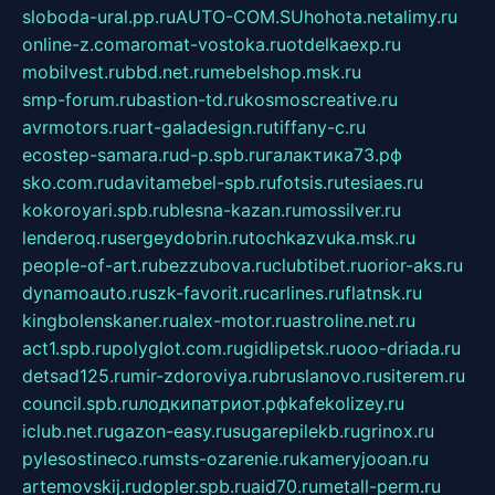
sloboda-ural.pp.ru
AUTO-COM.SU
hohota.net
alimy.ru
online-z.com
aromat-vostoka.ru
otdelkaexp.ru
mobilvest.ru
bbd.net.ru
mebelshop.msk.ru
smp-forum.ru
bastion-td.ru
kosmoscreative.ru
avrmotors.ru
art-galadesign.ru
tiffany-c.ru
ecostep-samara.ru
d-p.spb.ru
галактика73.рф
sko.com.ru
davitamebel-spb.ru
fotsis.ru
tesiaes.ru
kokoroyari.spb.ru
blesna-kazan.ru
mossilver.ru
lenderoq.ru
sergeydobrin.ru
tochkazvuka.msk.ru
people-of-art.ru
bezzubova.ru
clubtibet.ru
orior-aks.ru
dynamoauto.ru
szk-favorit.ru
carlines.ru
flatnsk.ru
kingbolenskaner.ru
alex-motor.ru
astroline.net.ru
act1.spb.ru
polyglot.com.ru
gidlipetsk.ru
ooo-driada.ru
detsad125.ru
mir-zdoroviya.ru
bruslanovo.ru
siterem.ru
council.spb.ru
лодкипатриот.рф
kafekolizey.ru
iclub.net.ru
gazon-easy.ru
sugarepilekb.ru
grinox.ru
pylesostineco.ru
msts-ozarenie.ru
kameryjooan.ru
artemovskij.ru
dopler.spb.ru
aid70.ru
metall-perm.ru