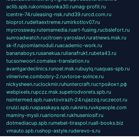
aclib.spb.ru
komissionka30.ru
mag-profit.ru
icentre-74.ru
leasing-nsk.ru
hd39.ru
rcd.com.ru
bioprot.ru
deltaextreme.ru
mirkotlov07.ru
mycrossway.ru
temamedia.ru
art-fusing.ru
cbslefort.ru
sunroadwatch.ru
citroen-yaroslavl.ru
ratnews.msk.ru
sk-if.ru
joomlamoduli.ru
academic-work.ru
bananaboys.ru
sanekua.ru
lianafrukt.ru
beta43.ru
tucsonwoori.com
alex-translation.ru
avantgardeclinics.ru
noel.msk.ru
buylq.ru
aquas-spb.ru
vilnerivne.com
bobry-2.ru
vtoroe-solnce.ru
nickysheen.ru
clockmir.ru
huntercraft.ru
стройокт.рф
webpixels.ru
pczz.msk.su
petrodvorets.spb.ru
nsintermed.spb.ru
avtovirazh-24.ru
jazzq.ru
czecot.ru
cruizi.spb.ru
spasskaya.spb.ru
kniris.ru
vkpeople.com
maminy-mysli.ru
arionorel.ru
khuseniosif.ru
dotmediacup.spb.ru
mebel-tiraspol.ru
all-books.biz
vmauto.spb.ru
shop-astyle.ru
derevo-s.ru
contrinform.ru
gutserial.ru
mdrussia.spb.ru
monod.ru