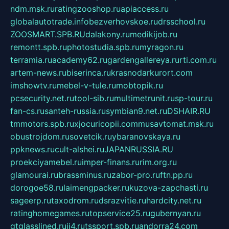
ndm.msk.ru
ratingzooshop.ru
apiaccess.ru
globalautotrade.info
bezverhovskoe.ru
drsschool.ru
ZOOSMART.SPB.RU
dalakony.ru
medikijob.ru
remontt.spb.ru
photostudia.spb.ru
myragon.ru
terramia.ru
academy62.ru
gardengallereya.ru
rti.com.ru
artem-news.ru
biserinca.ru
krasnodarkurort.com
imshowtv.ru
mebel-v-tule.ru
mobtopik.ru
pcsecurity.net.ru
tool-sib.ru
multimetrunit.ru
sp-tour.ru
fan-cs.ru
santeh-russia.ru
symbian9.net.ru
DSHAIR.RU
tmmotors.spb.ru
xjocuricopii.com
musavtomat.msk.ru
obustrojdom.ru
sovetcik.ru
ybaranovskaya.ru
ppknews.ru
cult-alshei.ru
JAPANRUSSIA.RU
proekciyamebel.ru
imper-finans.ru
rim.org.ru
glamourai.ru
brassminus.ru
zabor-pro.ru
ftn.pp.ru
dorogoe58.ru
laimengpacker.ru
kuzova-zapchasti.ru
sageerp.ru
taxodrom.ru
dsrazvitie.ru
hardcity.net.ru
ratinghomegames.ru
topservice25.ru
gubernyan.ru
gtglasslined.ru
ii4.ru
tssport.spb.ru
andorra24.com