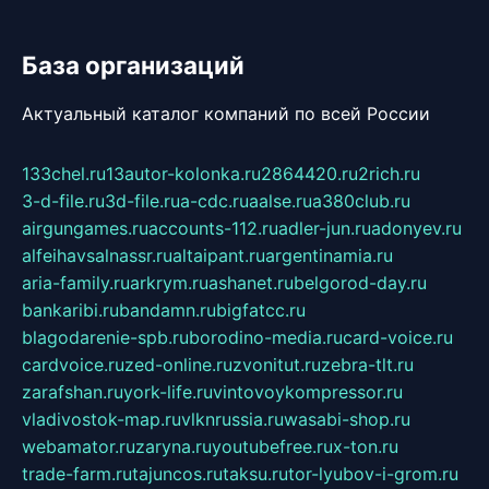
База организаций
Актуальный каталог компаний по всей России
133chel.ru
13autor-kolonka.ru
2864420.ru
2rich.ru
3-d-file.ru
3d-file.ru
a-cdc.ru
aalse.ru
a380club.ru
airgungames.ru
accounts-112.ru
adler-jun.ru
adonyev.ru
alfeihavsalnassr.ru
altaipant.ru
argentinamia.ru
aria-family.ru
arkrym.ru
ashanet.ru
belgorod-day.ru
bankaribi.ru
bandamn.ru
bigfatcc.ru
blagodarenie-spb.ru
borodino-media.ru
card-voice.ru
cardvoice.ru
zed-online.ru
zvonitut.ru
zebra-tlt.ru
zarafshan.ru
york-life.ru
vintovoykompressor.ru
vladivostok-map.ru
vlknrussia.ru
wasabi-shop.ru
webamator.ru
zaryna.ru
youtubefree.ru
x-ton.ru
trade-farm.ru
tajuncos.ru
taksu.ru
tor-lyubov-i-grom.ru