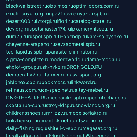
blackwallstreet.ru
oboimos.ru
optim-doors.com.ru
ikuch.ru
nycr.org.ru
npa21.ru
vremya-ch.spb.ru
desert000.ru
ivtorgi.ru
ifiori.ru
catalog-statei.ru
dcv.org.ru
spetsmaster174.ru
ipkameryhiseeu.ru
dum26.ru
ruspol.spb.ru
fr-opendp.ru
kam-solnyshko.ru
cheyenne-arapaho.ru
sevzapmetal.spb.ru
ted-lapidus.spb.ru
parasite-eliminator.ru
sigma-complete.ru
modernworld.ru
dama-moda.ru
eholot-group.ru
sk-nvkz.ru
DRONGOLD.RU
democratia2.ru
i-farmer.ru
mass-sport.org
jablonex.spb.ru
bookmess.ru
linkword.ru
refineua.com.ru
cs-spec.net.ru
altay-mebel.ru
DNK-THEATRE.RU
mechaniks.spb.ru
ipcamtechage.ru
skosta.ru
a-sun.ru
stroy-ldsp.ru
snowlands.org.ru
childrensshoes.ru
mrlizzy.ru
mebelsofiakrd.ru
bulizhenko.ru
rumantick.net.ru
mtszerno.ru
daily-fishing.ru
glushiteli-v-spb.ru
megasat.org.ru
localization.net.ru
flyingfish.pp.ru
ds5teremok.ru