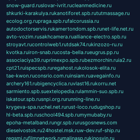
snow-guard.ru
slovar-ivrit.ru
cleanmedicine.ru
shkurki-karakulya.ru
kanotiforet.spb.ru
tutmassage.ru
ecolog.org.ru
praga.spb.ru
falcorussia.ru
autodoctorservis.ru
kamertondom.spb.ru
net-life.net.ru
avto-vozim.ru
sakhcamera.ru
alliance-electro.spb.ru
stroyavt.ru
controlweb1.ru
tdsak74.ru
kinzozo-ru.ru
kvotka.ru
iron-snab.ru
costa-bella.ru
eugrus.pp.ru
associaciya39.ru
primexpo.spb.ru
bezmorchin.ru
ia2.ru
cpt21.ru
ispecspb.ru
regahost.ru
kolosok-elita.ru
tae-kwon.ru
consrio.com.ru
insiam.ru
avegainfo.ru
archery161.ru
bigencyclica.ru
vlast16.ru
korru.net
sarmiento.spb.su
extelopedia.ru
lammin-suo.spb.ru
iskatour.spb.ru
snpi.org.ru
running-line.ru
krygeva-spa.ru
chel.net.ru
rust-loco.ru
dugshop.ru
hl-beta.spb.ru
school494.spb.ru
mymubaby.ru
epoha-metalband.ru
ngr.spb.ru
rusgosnews.com
dieselvostok.ru
24hostel.msk.ru
w-dev.ru
f-ship.ru
regsmi.ru
filmnetwork.ru
malinasp.ru
kinosvin.ru