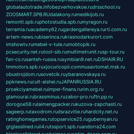
globalautotrade.info
bezverhovskoe.ru
drsschool.ru
ZOOSMART.SPB.RU
dalakony.ru
medikijob.ru
remontt.spb.ru
photostudia.spb.ru
myragon.ru
terramia.ru
academy62.ru
gardengallereya.ru
rti.com.ru
artem-news.ru
biserinca.ru
krasnodarkurort.com
imshowtv.ru
mebel-v-tule.ru
mobtopik.ru
pcsecurity.net.ru
tool-sib.ru
multimetrunit.ru
sp-tour.ru
fan-cs.ru
santeh-russia.ru
symbian9.net.ru
DSHAIR.RU
tmmotors.spb.ru
xjocuricopii.com
musavtomat.msk.ru
obustrojdom.ru
sovetcik.ru
ybaranovskaya.ru
ppknews.ru
cult-alshei.ru
JAPANRUSSIA.RU
proekciyamebel.ru
imper-finans.ru
rim.org.ru
glamourai.ru
brassminus.ru
zabor-pro.ru
ftn.pp.ru
dorogoe58.ru
laimengpacker.ru
kuzova-zapchasti.ru
sageerp.ru
taxodrom.ru
dsrazvitie.ru
hardcity.net.ru
ratinghomegames.ru
topservice25.ru
gubernyan.ru
gtglasslined.ru
ii4.ru
tssport.spb.ru
andorra24.com