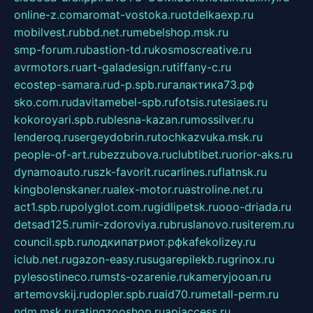
online-z.com
aromat-vostoka.ru
otdelkaexp.ru
mobilvest.ru
bbd.net.ru
mebelshop.msk.ru
smp-forum.ru
bastion-td.ru
kosmoscreative.ru
avrmotors.ru
art-galadesign.ru
tiffany-c.ru
ecostep-samara.ru
d-p.spb.ru
галактика73.рф
sko.com.ru
davitamebel-spb.ru
fotsis.ru
tesiaes.ru
kokoroyari.spb.ru
blesna-kazan.ru
mossilver.ru
lenderoq.ru
sergeydobrin.ru
tochkazvuka.msk.ru
people-of-art.ru
bezzubova.ru
clubtibet.ru
orior-aks.ru
dynamoauto.ru
szk-favorit.ru
carlines.ru
flatnsk.ru
kingbolenskaner.ru
alex-motor.ru
astroline.net.ru
act1.spb.ru
polyglot.com.ru
gidlipetsk.ru
ooo-driada.ru
detsad125.ru
mir-zdoroviya.ru
bruslanovo.ru
siterem.ru
council.spb.ru
лодкипатриот.рф
kafekolizey.ru
iclub.net.ru
gazon-easy.ru
sugarepilekb.ru
grinox.ru
pylesostineco.ru
msts-ozarenie.ru
kameryjooan.ru
artemovskij.ru
dopler.spb.ru
aid70.ru
metall-perm.ru
ndm.msk.ru
ratingzooshop.ru
apiaccess.ru