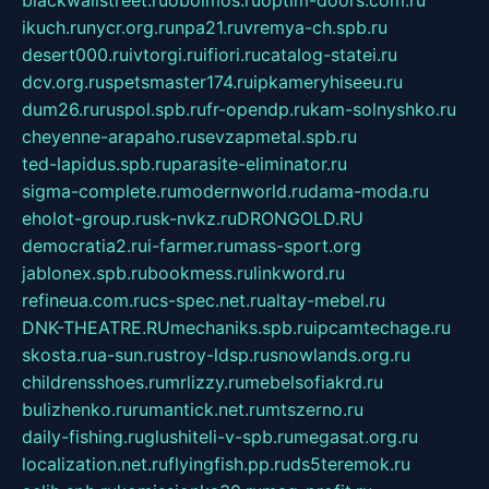
blackwallstreet.ru
oboimos.ru
optim-doors.com.ru
ikuch.ru
nycr.org.ru
npa21.ru
vremya-ch.spb.ru
desert000.ru
ivtorgi.ru
ifiori.ru
catalog-statei.ru
dcv.org.ru
spetsmaster174.ru
ipkameryhiseeu.ru
dum26.ru
ruspol.spb.ru
fr-opendp.ru
kam-solnyshko.ru
cheyenne-arapaho.ru
sevzapmetal.spb.ru
ted-lapidus.spb.ru
parasite-eliminator.ru
sigma-complete.ru
modernworld.ru
dama-moda.ru
eholot-group.ru
sk-nvkz.ru
DRONGOLD.RU
democratia2.ru
i-farmer.ru
mass-sport.org
jablonex.spb.ru
bookmess.ru
linkword.ru
refineua.com.ru
cs-spec.net.ru
altay-mebel.ru
DNK-THEATRE.RU
mechaniks.spb.ru
ipcamtechage.ru
skosta.ru
a-sun.ru
stroy-ldsp.ru
snowlands.org.ru
childrensshoes.ru
mrlizzy.ru
mebelsofiakrd.ru
bulizhenko.ru
rumantick.net.ru
mtszerno.ru
daily-fishing.ru
glushiteli-v-spb.ru
megasat.org.ru
localization.net.ru
flyingfish.pp.ru
ds5teremok.ru