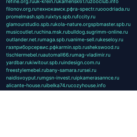
refine.org.ru
uk-krein.ru
kamensk61.ru
zooclub.info
filonov.org.ru
технокамск.рф
ra-spectr.ru
ooodriada.ru
promelmash.spb.ru
ixtys.spb.ru
fccity.ru
glamourstudio.spb.ru
kola-nature.org
spbmaster.spb.ru
musicoutlet.ru
china.msk.ru
bulldog.su
grimm-online.ru
outlander.net.ru
maga.spb.ru
anime-sell.ru
keseloy.ru
газприборсервис.рф
karmin.spb.ru
shekswood.ru
tischlermebel.ru
automall66.ru
mag-vladimir.ru
yardbar.ru
kiwitour.spb.ru
indesign.com.ru
freestylemebel.ru
bany-samara.ru
rsei.ru
naidisvoyput.ru
mgsn-invest.ru
ipkamerasannce.ru
alicante-house.ru
ibelka74.ru
cozyhouse.info
vlkargalev-studio.ru
700mb.ru
figura-ufa.ru
alina-live.ru
belarusiannews.ru
womenknow.ru
dos-vniimk.ru
sega.net.ru
dv.net.ru
phenomenonsofhistory.com
telesputnik.net.ru
wall.pp.ru
pylesosroidmi.ru
gtc-clan.ru
cligs.ru
bibikazap.ru
popova.org.ru
netwhistler.spb.ru
bellvil.ru
bonzon.ru
iss-vladik.ru