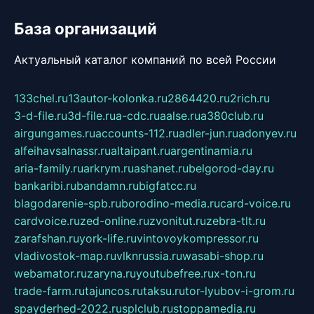
База организаций
Актуальный каталог компаний по всей России
133chel.ru
13autor-kolonka.ru
2864420.ru
2rich.ru
3-d-file.ru
3d-file.ru
a-cdc.ru
aalse.ru
a380club.ru
airgungames.ru
accounts-112.ru
adler-jun.ru
adonyev.ru
alfeihavsalnassr.ru
altaipant.ru
argentinamia.ru
aria-family.ru
arkrym.ru
ashanet.ru
belgorod-day.ru
bankaribi.ru
bandamn.ru
bigfatcc.ru
blagodarenie-spb.ru
borodino-media.ru
card-voice.ru
cardvoice.ru
zed-online.ru
zvonitut.ru
zebra-tlt.ru
zarafshan.ru
york-life.ru
vintovoykompressor.ru
vladivostok-map.ru
vlknrussia.ru
wasabi-shop.ru
webamator.ru
zaryna.ru
youtubefree.ru
x-ton.ru
trade-farm.ru
tajuncos.ru
taksu.ru
tor-lyubov-i-grom.ru
spayderhed-2022.ru
splclub.ru
stoppamedia.ru