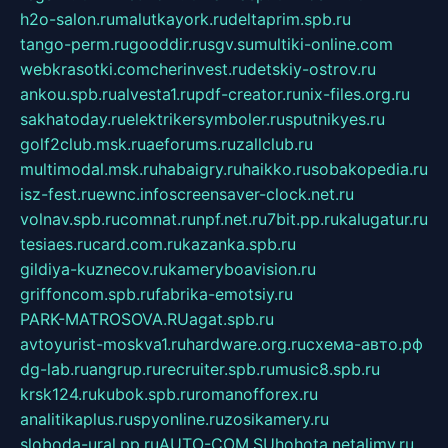
h2o-salon.ru
malutkayork.ru
deltaprim.spb.ru
tango-perm.ru
gooddir.ru
sgv.su
multiki-online.com
webkrasotki.com
cherinvest.ru
detskiy-ostrov.ru
ankou.spb.ru
alvesta1.ru
pdf-creator.ru
nix-files.org.ru
sakhatoday.ru
elektrikersymboler.ru
sputnikyes.ru
golf2club.msk.ru
aeforums.ru
zallclub.ru
multimodal.msk.ru
habaigry.ru
haikko.ru
sobakopedia.ru
isz-fest.ru
ewnc.info
screensaver-clock.net.ru
volnav.spb.ru
comnat.ru
npf.net.ru
7bit.pp.ru
kalugatur.ru
tesiaes.ru
card.com.ru
kazanka.spb.ru
gildiya-kuznecov.ru
kameryboavision.ru
griffoncom.spb.ru
fabrika-emotsiy.ru
PARK-MATROSOVA.RU
agat.spb.ru
avtoyurist-moskva1.ru
hardware.org.ru
схема-авто.рф
dg-lab.ru
angrup.ru
recruiter.spb.ru
music8.spb.ru
krsk124.ru
kubok.spb.ru
romanofforex.ru
analitikaplus.ru
spyonline.ru
zosikamery.ru
sloboda-ural.pp.ru
AUTO-COM.SU
hohota.net
alimy.ru