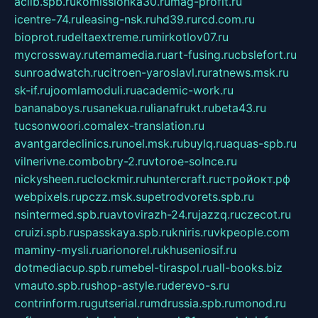
aclib.spb.ru
komissionka30.ru
mag-profit.ru
icentre-74.ru
leasing-nsk.ru
hd39.ru
rcd.com.ru
bioprot.ru
deltaextreme.ru
mirkotlov07.ru
mycrossway.ru
temamedia.ru
art-fusing.ru
cbslefort.ru
sunroadwatch.ru
citroen-yaroslavl.ru
ratnews.msk.ru
sk-if.ru
joomlamoduli.ru
academic-work.ru
bananaboys.ru
sanekua.ru
lianafrukt.ru
beta43.ru
tucsonwoori.com
alex-translation.ru
avantgardeclinics.ru
noel.msk.ru
buylq.ru
aquas-spb.ru
vilnerivne.com
bobry-2.ru
vtoroe-solnce.ru
nickysheen.ru
clockmir.ru
huntercraft.ru
стройокт.рф
webpixels.ru
pczz.msk.su
petrodvorets.spb.ru
nsintermed.spb.ru
avtovirazh-24.ru
jazzq.ru
czecot.ru
cruizi.spb.ru
spasskaya.spb.ru
kniris.ru
vkpeople.com
maminy-mysli.ru
arionorel.ru
khuseniosif.ru
dotmediacup.spb.ru
mebel-tiraspol.ru
all-books.biz
vmauto.spb.ru
shop-astyle.ru
derevo-s.ru
contrinform.ru
gutserial.ru
mdrussia.spb.ru
monod.ru