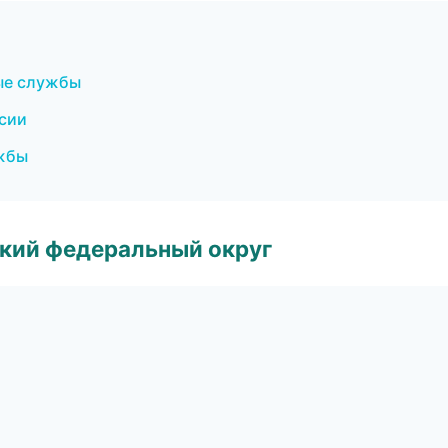
ые службы
нсии
ужбы
ский федеральный округ