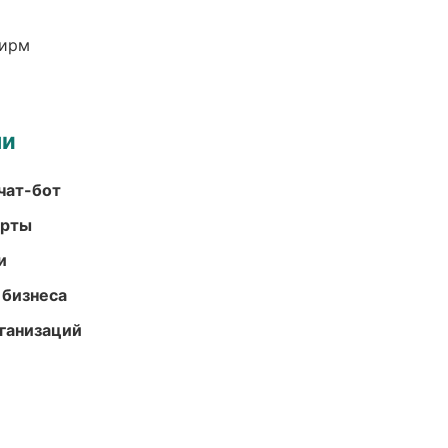
фирм
ми
чат-бот
арты
и
 бизнеса
ганизаций