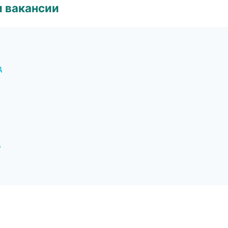
и вакансии
д
д