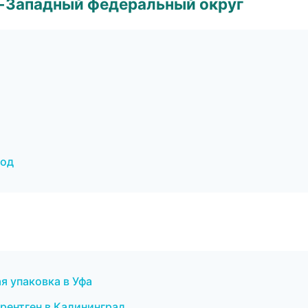
о-Западный федеральный округ
род
 упаковка в Уфа
 рентген в Калининград