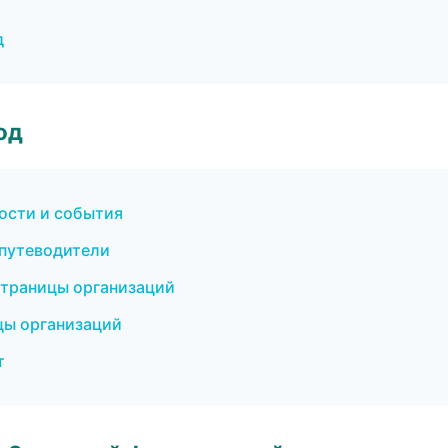
д
од
вости и события
 путеводители
страницы организаций
цы организаций
т