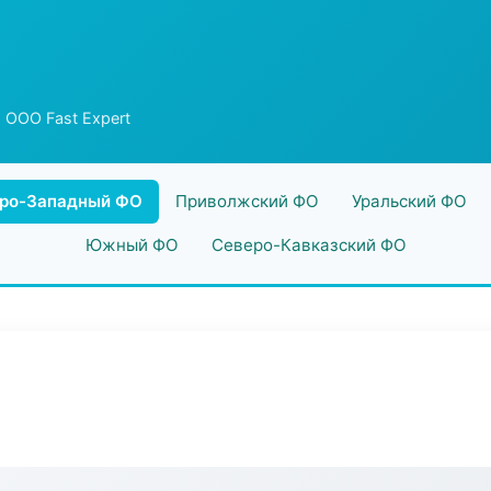
 ООО Fast Expert
ро-Западный ФО
Приволжский ФО
Уральский ФО
Южный ФО
Северо-Кавказский ФО