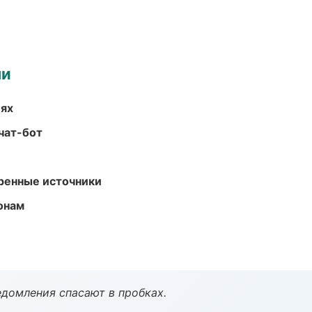
ми
иях
чат-бот
еренные источники
онам
домления спасают в пробках.