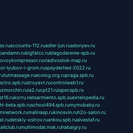
s.ru
accounts-112.ru
adler-jun.ru
adonyev.ru
bandamn.ru
bigfatcc.ru
blagodarenie-spb.ru
tovoykompressor.ru
vladivostok-map.ru
tor-lyubov-i-grom.ru
spayderhed-2022.ru
ru
tutmassage.ru
ecolog.org.ru
praga.spb.ru
lectro.spb.ru
stroyavt.ru
controlweb1.ru
ezmorchin.ru
ia2.ru
cpt21.ru
ispecspb.ru
st16.ru
korru.net
sarmiento.spb.su
extelopedia.ru
hl-beta.spb.ru
school494.spb.ru
mymubaby.ru
ilmnetwork.ru
malinasp.ru
kinosvin.ru
h2o-salon.ru
st.ru
detskiy-ostrov.ru
ankou.spb.ru
alvesta1.ru
allclub.ru
multimodal.msk.ru
habaigry.ru