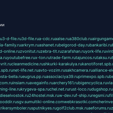
сии
ru
3-d-file.ru
3d-file.ru
a-cdc.ru
aalse.ru
a380club.ru
airgungame
ia-family.ru
arkrym.ru
ashanet.ru
belgorod-day.ru
bankaribi.ru
d-online.ru
zvonitut.ru
zebra-tlt.ru
zarafshan.ru
york-life.ru
vin
a.ru
youtubefree.ru
x-ton.ru
trade-farm.ru
tajuncos.ru
taksu.ru
vrit.ru
cleanmedicine.ru
shkurki-karakulya.ru
kanotiforet.spb.
spb.ru
net-life.net.ru
avto-vozim.ru
sakhcamera.ru
alliance-e
sta-bella.ru
eugrus.pp.ru
associaciya39.ru
primexpo.spb.ru
b
.com.ru
insiam.ru
avegainfo.ru
archery161.ru
bigencyclica.ru
vla
ning-line.ru
krygeva-spa.ru
chel.net.ru
rust-loco.ru
dugshop.ru
dieselvostok.ru
24hostel.msk.ru
w-dev.ru
f-ship.ru
regsmi.ru
f
ooddir.ru
sgv.su
multiki-online.com
webkrasotki.com
cherinve
trikersymboler.ru
sputnikyes.ru
golf2club.msk.ru
aeforums.ru
z