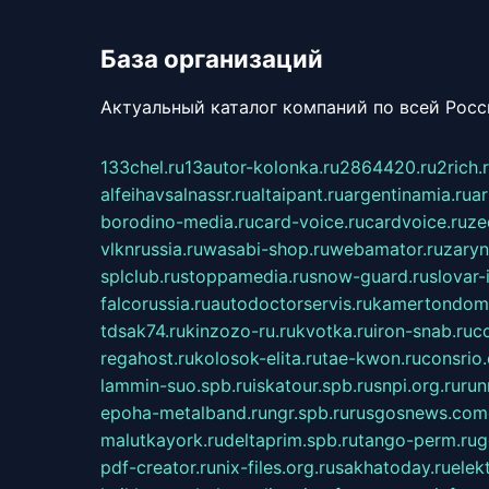
База организаций
Актуальный каталог компаний по всей Рос
133chel.ru
13autor-kolonka.ru
2864420.ru
2rich.
alfeihavsalnassr.ru
altaipant.ru
argentinamia.ru
ar
borodino-media.ru
card-voice.ru
cardvoice.ru
ze
vlknrussia.ru
wasabi-shop.ru
webamator.ru
zaryn
splclub.ru
stoppamedia.ru
snow-guard.ru
slovar-i
falcorussia.ru
autodoctorservis.ru
kamertondom.
tdsak74.ru
kinzozo-ru.ru
kvotka.ru
iron-snab.ru
co
regahost.ru
kolosok-elita.ru
tae-kwon.ru
consrio
lammin-suo.spb.ru
iskatour.spb.ru
snpi.org.ru
run
epoha-metalband.ru
ngr.spb.ru
rusgosnews.com
malutkayork.ru
deltaprim.spb.ru
tango-perm.ru
g
pdf-creator.ru
nix-files.org.ru
sakhatoday.ru
elek