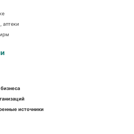
ке
, аптеки
фирм
ми
 бизнеса
ганизаций
еренные источники