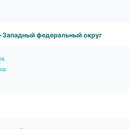
о-Западный федеральный округ
од
род