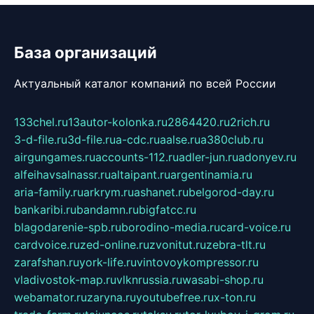
База организаций
Актуальный каталог компаний по всей России
133chel.ru
13autor-kolonka.ru
2864420.ru
2rich.ru
3-d-file.ru
3d-file.ru
a-cdc.ru
aalse.ru
a380club.ru
airgungames.ru
accounts-112.ru
adler-jun.ru
adonyev.ru
alfeihavsalnassr.ru
altaipant.ru
argentinamia.ru
aria-family.ru
arkrym.ru
ashanet.ru
belgorod-day.ru
bankaribi.ru
bandamn.ru
bigfatcc.ru
blagodarenie-spb.ru
borodino-media.ru
card-voice.ru
cardvoice.ru
zed-online.ru
zvonitut.ru
zebra-tlt.ru
zarafshan.ru
york-life.ru
vintovoykompressor.ru
vladivostok-map.ru
vlknrussia.ru
wasabi-shop.ru
webamator.ru
zaryna.ru
youtubefree.ru
x-ton.ru