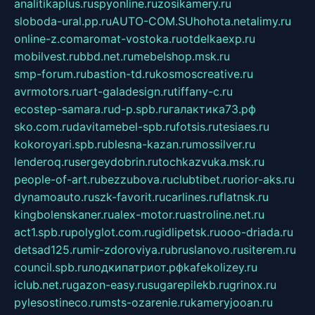
analitikaplus.ru
spyonline.ru
zosikamery.ru
sloboda-ural.pp.ru
AUTO-COM.SU
hohota.net
alimy.ru
online-z.com
aromat-vostoka.ru
otdelkaexp.ru
mobilvest.ru
bbd.net.ru
mebelshop.msk.ru
smp-forum.ru
bastion-td.ru
kosmoscreative.ru
avrmotors.ru
art-galadesign.ru
tiffany-c.ru
ecostep-samara.ru
d-p.spb.ru
галактика73.рф
sko.com.ru
davitamebel-spb.ru
fotsis.ru
tesiaes.ru
kokoroyari.spb.ru
blesna-kazan.ru
mossilver.ru
lenderoq.ru
sergeydobrin.ru
tochkazvuka.msk.ru
people-of-art.ru
bezzubova.ru
clubtibet.ru
orior-aks.ru
dynamoauto.ru
szk-favorit.ru
carlines.ru
flatnsk.ru
kingbolenskaner.ru
alex-motor.ru
astroline.net.ru
act1.spb.ru
polyglot.com.ru
gidlipetsk.ru
ooo-driada.ru
detsad125.ru
mir-zdoroviya.ru
bruslanovo.ru
siterem.ru
council.spb.ru
лодкипатриот.рф
kafekolizey.ru
iclub.net.ru
gazon-easy.ru
sugarepilekb.ru
grinox.ru
pylesostineco.ru
msts-ozarenie.ru
kameryjooan.ru