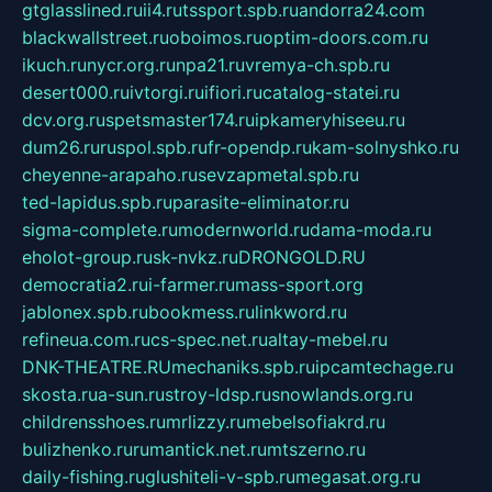
gtglasslined.ru
ii4.ru
tssport.spb.ru
andorra24.com
blackwallstreet.ru
oboimos.ru
optim-doors.com.ru
ikuch.ru
nycr.org.ru
npa21.ru
vremya-ch.spb.ru
desert000.ru
ivtorgi.ru
ifiori.ru
catalog-statei.ru
dcv.org.ru
spetsmaster174.ru
ipkameryhiseeu.ru
dum26.ru
ruspol.spb.ru
fr-opendp.ru
kam-solnyshko.ru
cheyenne-arapaho.ru
sevzapmetal.spb.ru
ted-lapidus.spb.ru
parasite-eliminator.ru
sigma-complete.ru
modernworld.ru
dama-moda.ru
eholot-group.ru
sk-nvkz.ru
DRONGOLD.RU
democratia2.ru
i-farmer.ru
mass-sport.org
jablonex.spb.ru
bookmess.ru
linkword.ru
refineua.com.ru
cs-spec.net.ru
altay-mebel.ru
DNK-THEATRE.RU
mechaniks.spb.ru
ipcamtechage.ru
skosta.ru
a-sun.ru
stroy-ldsp.ru
snowlands.org.ru
childrensshoes.ru
mrlizzy.ru
mebelsofiakrd.ru
bulizhenko.ru
rumantick.net.ru
mtszerno.ru
daily-fishing.ru
glushiteli-v-spb.ru
megasat.org.ru