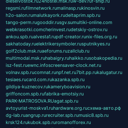
dieselvostok.ru
24hostel.msk.ru
w-dev.ru
f-ship.ru
regsmi.ru
filmnetwork.ru
malinasp.ru
kinosvin.ru
h2o-salon.ru
malutkayork.ru
deltaprim.spb.ru
tango-perm.ru
gooddir.ru
sgv.su
multiki-online.com
webkrasotki.com
cherinvest.ru
detskiy-ostrov.ru
ankou.spb.ru
alvesta1.ru
pdf-creator.ru
nix-files.org.ru
sakhatoday.ru
elektrikersymboler.ru
sputnikyes.ru
golf2club.msk.ru
aeforums.ru
zallclub.ru
multimodal.msk.ru
habaigry.ru
haikko.ru
sobakopedia.ru
isz-fest.ru
ewnc.info
screensaver-clock.net.ru
volnav.spb.ru
comnat.ru
npf.net.ru
7bit.pp.ru
kalugatur.ru
tesiaes.ru
card.com.ru
kazanka.spb.ru
gildiya-kuznecov.ru
kameryboavision.ru
griffoncom.spb.ru
fabrika-emotsiy.ru
PARK-MATROSOVA.RU
agat.spb.ru
avtoyurist-moskva1.ru
hardware.org.ru
схема-авто.рф
dg-lab.ru
angrup.ru
recruiter.spb.ru
music8.spb.ru
krsk124.ru
kubok.spb.ru
romanofforex.ru