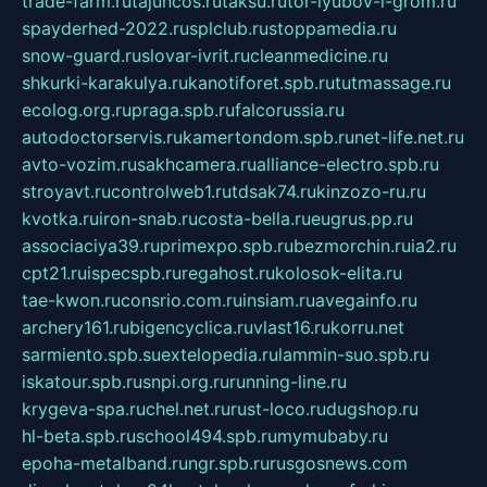
trade-farm.ru
tajuncos.ru
taksu.ru
tor-lyubov-i-grom.ru
spayderhed-2022.ru
splclub.ru
stoppamedia.ru
snow-guard.ru
slovar-ivrit.ru
cleanmedicine.ru
shkurki-karakulya.ru
kanotiforet.spb.ru
tutmassage.ru
ecolog.org.ru
praga.spb.ru
falcorussia.ru
autodoctorservis.ru
kamertondom.spb.ru
net-life.net.ru
avto-vozim.ru
sakhcamera.ru
alliance-electro.spb.ru
stroyavt.ru
controlweb1.ru
tdsak74.ru
kinzozo-ru.ru
kvotka.ru
iron-snab.ru
costa-bella.ru
eugrus.pp.ru
associaciya39.ru
primexpo.spb.ru
bezmorchin.ru
ia2.ru
cpt21.ru
ispecspb.ru
regahost.ru
kolosok-elita.ru
tae-kwon.ru
consrio.com.ru
insiam.ru
avegainfo.ru
archery161.ru
bigencyclica.ru
vlast16.ru
korru.net
sarmiento.spb.su
extelopedia.ru
lammin-suo.spb.ru
iskatour.spb.ru
snpi.org.ru
running-line.ru
krygeva-spa.ru
chel.net.ru
rust-loco.ru
dugshop.ru
hl-beta.spb.ru
school494.spb.ru
mymubaby.ru
epoha-metalband.ru
ngr.spb.ru
rusgosnews.com