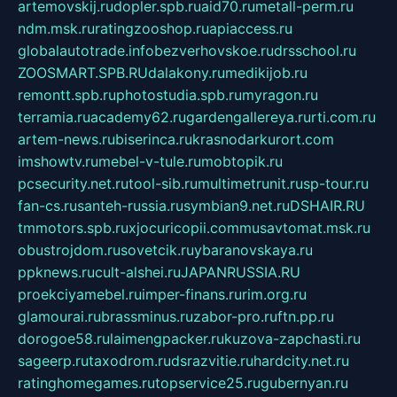
artemovskij.ru
dopler.spb.ru
aid70.ru
metall-perm.ru
ndm.msk.ru
ratingzooshop.ru
apiaccess.ru
globalautotrade.info
bezverhovskoe.ru
drsschool.ru
ZOOSMART.SPB.RU
dalakony.ru
medikijob.ru
remontt.spb.ru
photostudia.spb.ru
myragon.ru
terramia.ru
academy62.ru
gardengallereya.ru
rti.com.ru
artem-news.ru
biserinca.ru
krasnodarkurort.com
imshowtv.ru
mebel-v-tule.ru
mobtopik.ru
pcsecurity.net.ru
tool-sib.ru
multimetrunit.ru
sp-tour.ru
fan-cs.ru
santeh-russia.ru
symbian9.net.ru
DSHAIR.RU
tmmotors.spb.ru
xjocuricopii.com
musavtomat.msk.ru
obustrojdom.ru
sovetcik.ru
ybaranovskaya.ru
ppknews.ru
cult-alshei.ru
JAPANRUSSIA.RU
proekciyamebel.ru
imper-finans.ru
rim.org.ru
glamourai.ru
brassminus.ru
zabor-pro.ru
ftn.pp.ru
dorogoe58.ru
laimengpacker.ru
kuzova-zapchasti.ru
sageerp.ru
taxodrom.ru
dsrazvitie.ru
hardcity.net.ru
ratinghomegames.ru
topservice25.ru
gubernyan.ru