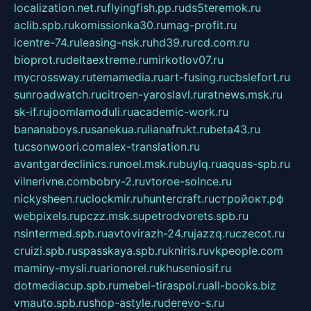
localization.net.ru
flyingfish.pp.ru
ds5teremok.ru
aclib.spb.ru
komissionka30.ru
mag-profit.ru
icentre-74.ru
leasing-nsk.ru
hd39.ru
rcd.com.ru
bioprot.ru
deltaextreme.ru
mirkotlov07.ru
mycrossway.ru
temamedia.ru
art-fusing.ru
cbslefort.ru
sunroadwatch.ru
citroen-yaroslavl.ru
ratnews.msk.ru
sk-if.ru
joomlamoduli.ru
academic-work.ru
bananaboys.ru
sanekua.ru
lianafrukt.ru
beta43.ru
tucsonwoori.com
alex-translation.ru
avantgardeclinics.ru
noel.msk.ru
buylq.ru
aquas-spb.ru
vilnerivne.com
bobry-2.ru
vtoroe-solnce.ru
nickysheen.ru
clockmir.ru
huntercraft.ru
стройокт.рф
webpixels.ru
pczz.msk.su
petrodvorets.spb.ru
nsintermed.spb.ru
avtovirazh-24.ru
jazzq.ru
czecot.ru
cruizi.spb.ru
spasskaya.spb.ru
kniris.ru
vkpeople.com
maminy-mysli.ru
arionorel.ru
khuseniosif.ru
dotmediacup.spb.ru
mebel-tiraspol.ru
all-books.biz
vmauto.spb.ru
shop-astyle.ru
derevo-s.ru