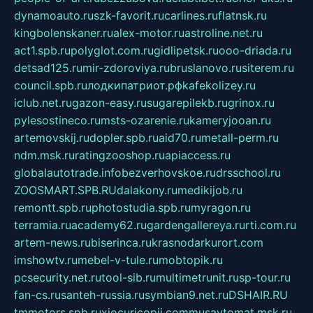
dynamoauto.ru
szk-favorit.ru
carlines.ru
flatnsk.ru
kingbolenskaner.ru
alex-motor.ru
astroline.net.ru
act1.spb.ru
polyglot.com.ru
gidlipetsk.ru
ooo-driada.ru
detsad125.ru
mir-zdoroviya.ru
bruslanovo.ru
siterem.ru
council.spb.ru
лодкипатриот.рф
kafekolizey.ru
iclub.net.ru
gazon-easy.ru
sugarepilekb.ru
grinox.ru
pylesostineco.ru
msts-ozarenie.ru
kameryjooan.ru
artemovskij.ru
dopler.spb.ru
aid70.ru
metall-perm.ru
ndm.msk.ru
ratingzooshop.ru
apiaccess.ru
globalautotrade.info
bezverhovskoe.ru
drsschool.ru
ZOOSMART.SPB.RU
dalakony.ru
medikijob.ru
remontt.spb.ru
photostudia.spb.ru
myragon.ru
terramia.ru
academy62.ru
gardengallereya.ru
rti.com.ru
artem-news.ru
biserinca.ru
krasnodarkurort.com
imshowtv.ru
mebel-v-tule.ru
mobtopik.ru
pcsecurity.net.ru
tool-sib.ru
multimetrunit.ru
sp-tour.ru
fan-cs.ru
santeh-russia.ru
symbian9.net.ru
DSHAIR.RU
tmmotors.spb.ru
xjocuricopii.com
musavtomat.msk.ru