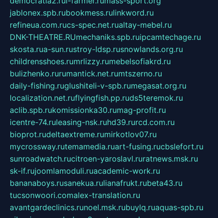
democratia2.ru
i-farmer.ru
mass-sport.org
jablonex.spb.ru
bookmess.ru
linkword.ru
refineua.com.ru
cs-spec.net.ru
altay-mebel.ru
DNK-THEATRE.RU
mechaniks.spb.ru
ipcamtechage.ru
skosta.ru
a-sun.ru
stroy-ldsp.ru
snowlands.org.ru
childrensshoes.ru
mrlizzy.ru
mebelsofiakrd.ru
bulizhenko.ru
rumantick.net.ru
mtszerno.ru
daily-fishing.ru
glushiteli-v-spb.ru
megasat.org.ru
localization.net.ru
flyingfish.pp.ru
ds5teremok.ru
aclib.spb.ru
komissionka30.ru
mag-profit.ru
icentre-74.ru
leasing-nsk.ru
hd39.ru
rcd.com.ru
bioprot.ru
deltaextreme.ru
mirkotlov07.ru
mycrossway.ru
temamedia.ru
art-fusing.ru
cbslefort.ru
sunroadwatch.ru
citroen-yaroslavl.ru
ratnews.msk.ru
sk-if.ru
joomlamoduli.ru
academic-work.ru
bananaboys.ru
sanekua.ru
lianafrukt.ru
beta43.ru
tucsonwoori.com
alex-translation.ru
avantgardeclinics.ru
noel.msk.ru
buylq.ru
aquas-spb.ru