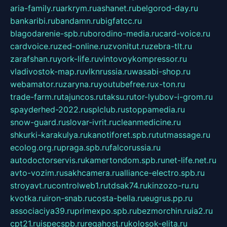
aria-family.ru
arkrym.ru
ashanet.ru
belgorod-day.ru
bankaribi.ru
bandamn.ru
bigfatcc.ru
blagodarenie-spb.ru
borodino-media.ru
card-voice.ru
cardvoice.ru
zed-online.ru
zvonitut.ru
zebra-tlt.ru
zarafshan.ru
york-life.ru
vintovoykompressor.ru
vladivostok-map.ru
vlknrussia.ru
wasabi-shop.ru
webamator.ru
zaryna.ru
youtubefree.ru
x-ton.ru
trade-farm.ru
tajuncos.ru
taksu.ru
tor-lyubov-i-grom.ru
spayderhed-2022.ru
splclub.ru
stoppamedia.ru
snow-guard.ru
slovar-ivrit.ru
cleanmedicine.ru
shkurki-karakulya.ru
kanotiforet.spb.ru
tutmassage.ru
ecolog.org.ru
praga.spb.ru
falcorussia.ru
autodoctorservis.ru
kamertondom.spb.ru
net-life.net.ru
avto-vozim.ru
sakhcamera.ru
alliance-electro.spb.ru
stroyavt.ru
controlweb1.ru
tdsak74.ru
kinzozo-ru.ru
kvotka.ru
iron-snab.ru
costa-bella.ru
eugrus.pp.ru
associaciya39.ru
primexpo.spb.ru
bezmorchin.ru
ia2.ru
cpt21.ru
ispecspb.ru
regahost.ru
kolosok-elita.ru