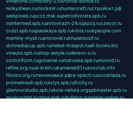
vilnerivne.com
bobry-2.ru
vtoroe-solnce.ru
nickysheen.ru
clockmir.ru
huntercraft.ru
стройокт.рф
webpixels.ru
pczz.msk.su
petrodvorets.spb.ru
nsintermed.spb.ru
avtovirazh-24.ru
jazzq.ru
czecot.ru
cruizi.spb.ru
spasskaya.spb.ru
kniris.ru
vkpeople.com
maminy-mysli.ru
arionorel.ru
khuseniosif.ru
dotmediacup.spb.ru
mebel-tiraspol.ru
all-books.biz
vmauto.spb.ru
shop-astyle.ru
derevo-s.ru
contrinform.ru
gutserial.ru
mdrussia.spb.ru
monod.ru
refine.org.ru
uk-krein.ru
kamensk61.ru
zooclub.info
filonov.org.ru
технокамск.рф
ra-spectr.ru
ooodriada.ru
promelmash.spb.ru
ixtys.spb.ru
fccity.ru
glamourstudio.spb.ru
kola-nature.org
spbmaster.spb.ru
musicoutlet.ru
china.msk.ru
bulldog.su
grimm-online.ru
outlander.net.ru
maga.spb.ru
anime-sell.ru
keseloy.ru
газприборсервис.рф
karmin.spb.ru
shekswood.ru
tischlermebel.ru
automall66.ru
mag-vladimir.ru
yardbar.ru
kiwitour.spb.ru
indesign.com.ru