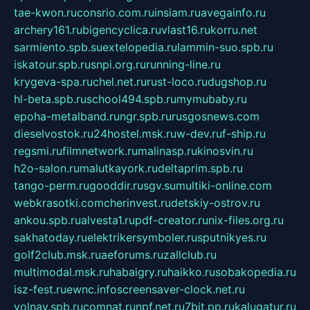
tae-kwon.ru
consrio.com.ru
insiam.ru
avegainfo.ru
archery161.ru
bigencyclica.ru
vlast16.ru
korru.net
sarmiento.spb.su
extelopedia.ru
lammin-suo.spb.ru
iskatour.spb.ru
snpi.org.ru
running-line.ru
krygeva-spa.ru
chel.net.ru
rust-loco.ru
dugshop.ru
hl-beta.spb.ru
school494.spb.ru
mymubaby.ru
epoha-metalband.ru
ngr.spb.ru
rusgosnews.com
dieselvostok.ru
24hostel.msk.ru
w-dev.ru
f-ship.ru
regsmi.ru
filmnetwork.ru
malinasp.ru
kinosvin.ru
h2o-salon.ru
malutkayork.ru
deltaprim.spb.ru
tango-perm.ru
gooddir.ru
sgv.su
multiki-online.com
webkrasotki.com
cherinvest.ru
detskiy-ostrov.ru
ankou.spb.ru
alvesta1.ru
pdf-creator.ru
nix-files.org.ru
sakhatoday.ru
elektrikersymboler.ru
sputnikyes.ru
golf2club.msk.ru
aeforums.ru
zallclub.ru
multimodal.msk.ru
habaigry.ru
haikko.ru
sobakopedia.ru
isz-fest.ru
ewnc.info
screensaver-clock.net.ru
volnav.spb.ru
comnat.ru
npf.net.ru
7bit.pp.ru
kalugatur.ru