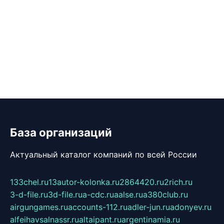
База организаций
Актуальный каталог компаний по всей России
133chel.ru
13autor-kolonka.ru
2864420.ru
2rich.ru
3-d-file.ru
3d-file.ru
a-cdc.ru
aalse.ru
a380club.ru
airgungames.ru
accounts-112.ru
adler-jun.ru
adonyev.ru
alfeihavsalnassr.ru
altaipant.ru
argentinamia.ru