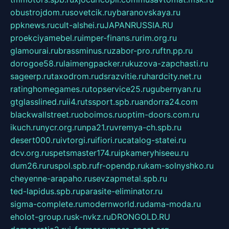
obustrojdom.ru
sovetcik.ru
ybaranovskaya.ru
ppknews.ru
cult-alshei.ru
JAPANRUSSIA.RU
proekciyamebel.ru
imper-finans.ru
rim.org.ru
glamourai.ru
brassminus.ru
zabor-pro.ru
ftn.pp.ru
dorogoe58.ru
laimengpacker.ru
kuzova-zapchasti.ru
sageerp.ru
taxodrom.ru
dsrazvitie.ru
hardcity.net.ru
ratinghomegames.ru
topservice25.ru
gubernyan.ru
gtglasslined.ru
ii4.ru
tssport.spb.ru
andorra24.com
blackwallstreet.ru
oboimos.ru
optim-doors.com.ru
ikuch.ru
nycr.org.ru
npa21.ru
vremya-ch.spb.ru
desert000.ru
ivtorgi.ru
ifiori.ru
catalog-statei.ru
dcv.org.ru
spetsmaster174.ru
ipkameryhiseeu.ru
dum26.ru
ruspol.spb.ru
fr-opendp.ru
kam-solnyshko.ru
cheyenne-arapaho.ru
sevzapmetal.spb.ru
ted-lapidus.spb.ru
parasite-eliminator.ru
sigma-complete.ru
modernworld.ru
dama-moda.ru
eholot-group.ru
sk-nvkz.ru
DRONGOLD.RU