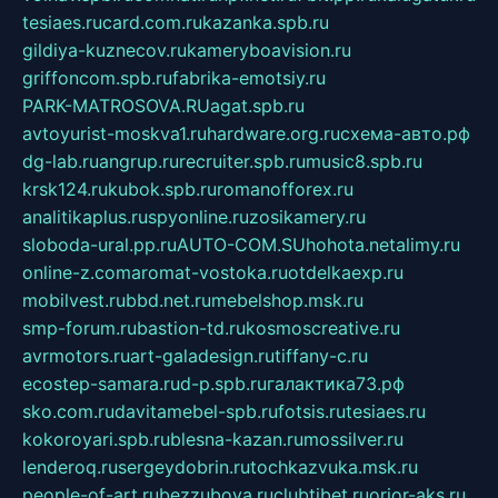
tesiaes.ru
card.com.ru
kazanka.spb.ru
gildiya-kuznecov.ru
kameryboavision.ru
griffoncom.spb.ru
fabrika-emotsiy.ru
PARK-MATROSOVA.RU
agat.spb.ru
avtoyurist-moskva1.ru
hardware.org.ru
схема-авто.рф
dg-lab.ru
angrup.ru
recruiter.spb.ru
music8.spb.ru
krsk124.ru
kubok.spb.ru
romanofforex.ru
analitikaplus.ru
spyonline.ru
zosikamery.ru
sloboda-ural.pp.ru
AUTO-COM.SU
hohota.net
alimy.ru
online-z.com
aromat-vostoka.ru
otdelkaexp.ru
mobilvest.ru
bbd.net.ru
mebelshop.msk.ru
smp-forum.ru
bastion-td.ru
kosmoscreative.ru
avrmotors.ru
art-galadesign.ru
tiffany-c.ru
ecostep-samara.ru
d-p.spb.ru
галактика73.рф
sko.com.ru
davitamebel-spb.ru
fotsis.ru
tesiaes.ru
kokoroyari.spb.ru
blesna-kazan.ru
mossilver.ru
lenderoq.ru
sergeydobrin.ru
tochkazvuka.msk.ru
people-of-art.ru
bezzubova.ru
clubtibet.ru
orior-aks.ru