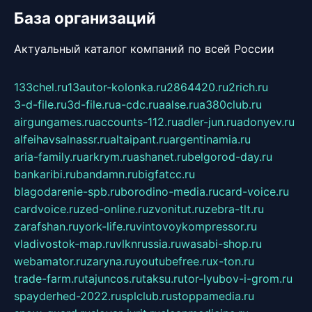
База организаций
Актуальный каталог компаний по всей России
133chel.ru
13autor-kolonka.ru
2864420.ru
2rich.ru
3-d-file.ru
3d-file.ru
a-cdc.ru
aalse.ru
a380club.ru
airgungames.ru
accounts-112.ru
adler-jun.ru
adonyev.ru
alfeihavsalnassr.ru
altaipant.ru
argentinamia.ru
aria-family.ru
arkrym.ru
ashanet.ru
belgorod-day.ru
bankaribi.ru
bandamn.ru
bigfatcc.ru
blagodarenie-spb.ru
borodino-media.ru
card-voice.ru
cardvoice.ru
zed-online.ru
zvonitut.ru
zebra-tlt.ru
zarafshan.ru
york-life.ru
vintovoykompressor.ru
vladivostok-map.ru
vlknrussia.ru
wasabi-shop.ru
webamator.ru
zaryna.ru
youtubefree.ru
x-ton.ru
trade-farm.ru
tajuncos.ru
taksu.ru
tor-lyubov-i-grom.ru
spayderhed-2022.ru
splclub.ru
stoppamedia.ru