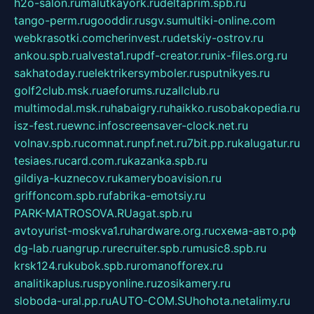
h2o-salon.ru
malutkayork.ru
deltaprim.spb.ru
tango-perm.ru
gooddir.ru
sgv.su
multiki-online.com
webkrasotki.com
cherinvest.ru
detskiy-ostrov.ru
ankou.spb.ru
alvesta1.ru
pdf-creator.ru
nix-files.org.ru
sakhatoday.ru
elektrikersymboler.ru
sputnikyes.ru
golf2club.msk.ru
aeforums.ru
zallclub.ru
multimodal.msk.ru
habaigry.ru
haikko.ru
sobakopedia.ru
isz-fest.ru
ewnc.info
screensaver-clock.net.ru
volnav.spb.ru
comnat.ru
npf.net.ru
7bit.pp.ru
kalugatur.ru
tesiaes.ru
card.com.ru
kazanka.spb.ru
gildiya-kuznecov.ru
kameryboavision.ru
griffoncom.spb.ru
fabrika-emotsiy.ru
PARK-MATROSOVA.RU
agat.spb.ru
avtoyurist-moskva1.ru
hardware.org.ru
схема-авто.рф
dg-lab.ru
angrup.ru
recruiter.spb.ru
music8.spb.ru
krsk124.ru
kubok.spb.ru
romanofforex.ru
analitikaplus.ru
spyonline.ru
zosikamery.ru
sloboda-ural.pp.ru
AUTO-COM.SU
hohota.net
alimy.ru