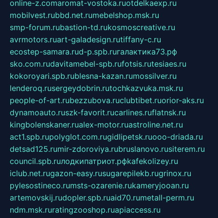
online-z.com
aromat-vostoka.ru
otdelkaexp.ru
mobilvest.ru
bbd.net.ru
mebelshop.msk.ru
smp-forum.ru
bastion-td.ru
kosmoscreative.ru
avrmotors.ru
art-galadesign.ru
tiffany-c.ru
ecostep-samara.ru
d-p.spb.ru
галактика73.рф
sko.com.ru
davitamebel-spb.ru
fotsis.ru
tesiaes.ru
kokoroyari.spb.ru
blesna-kazan.ru
mossilver.ru
lenderoq.ru
sergeydobrin.ru
tochkazvuka.msk.ru
people-of-art.ru
bezzubova.ru
clubtibet.ru
orior-aks.ru
dynamoauto.ru
szk-favorit.ru
carlines.ru
flatnsk.ru
kingbolenskaner.ru
alex-motor.ru
astroline.net.ru
act1.spb.ru
polyglot.com.ru
gidlipetsk.ru
ooo-driada.ru
detsad125.ru
mir-zdoroviya.ru
bruslanovo.ru
siterem.ru
council.spb.ru
лодкипатриот.рф
kafekolizey.ru
iclub.net.ru
gazon-easy.ru
sugarepilekb.ru
grinox.ru
pylesostineco.ru
msts-ozarenie.ru
kameryjooan.ru
artemovskij.ru
dopler.spb.ru
aid70.ru
metall-perm.ru
ndm.msk.ru
ratingzooshop.ru
apiaccess.ru