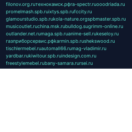
filonov.org.ru
технокамск.рф
ra-spectr.ru
ooodriada.ru
promelmash.spb.ru
ixtys.spb.ru
fccity.ru
glamourstudio.spb.ru
kola-nature.org
spbmaster.spb.ru
musicoutlet.ru
china.msk.ru
bulldog.su
grimm-online.ru
outlander.net.ru
maga.spb.ru
anime-sell.ru
keseloy.ru
газприборсервис.рф
karmin.spb.ru
shekswood.ru
tischlermebel.ru
automall66.ru
mag-vladimir.ru
yardbar.ru
kiwitour.spb.ru
indesign.com.ru
freestylemebel.ru
bany-samara.ru
rsei.ru
naidisvoyput.ru
mgsn-invest.ru
ipkamerasannce.ru
alicante-house.ru
ibelka74.ru
cozyhouse.info
vlkargalev-studio.ru
700mb.ru
figura-ufa.ru
alina-live.ru
belarusiannews.ru
womenknow.ru
dos-vniimk.ru
sega.net.ru
dv.net.ru
phenomenonsofhistory.com
telesputnik.net.ru
wall.pp.ru
pylesosroidmi.ru
gtc-clan.ru
cligs.ru
bibikazap.ru
popova.org.ru
netwhistler.spb.ru
bellvil.ru
bonzon.ru
iss-vladik.ru
defiparis.net.ru
las-gryzas.ru
amku.ru