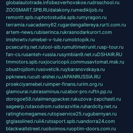
globalautotrade.info
bezverhovskoe.ru
drsschool.ru
ZOOSMART.SPB.RU
dalakony.ru
medikijob.ru
remontt.spb.ru
photostudia.spb.ru
myragon.ru
terramia.ru
academy62.ru
gardengallereya.ru
rti.com.ru
artem-news.ru
biserinca.ru
krasnodarkurort.com
imshowtv.ru
mebel-v-tule.ru
mobtopik.ru
pcsecurity.net.ru
tool-sib.ru
multimetrunit.ru
sp-tour.ru
fan-cs.ru
santeh-russia.ru
symbian9.net.ru
DSHAIR.RU
tmmotors.spb.ru
xjocuricopii.com
musavtomat.msk.ru
obustrojdom.ru
sovetcik.ru
ybaranovskaya.ru
ppknews.ru
cult-alshei.ru
JAPANRUSSIA.RU
proekciyamebel.ru
imper-finans.ru
rim.org.ru
glamourai.ru
brassminus.ru
zabor-pro.ru
ftn.pp.ru
dorogoe58.ru
laimengpacker.ru
kuzova-zapchasti.ru
sageerp.ru
taxodrom.ru
dsrazvitie.ru
hardcity.net.ru
ratinghomegames.ru
topservice25.ru
gubernyan.ru
gtglasslined.ru
ii4.ru
tssport.spb.ru
andorra24.com
blackwallstreet.ru
oboimos.ru
optim-doors.com.ru