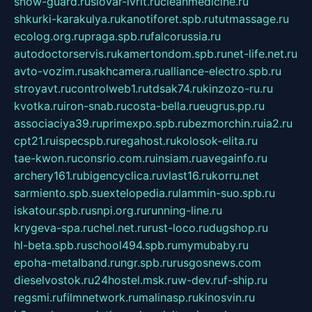
snow-guard.ru
slovar-ivrit.ru
cleanmedicine.ru
shkurki-karakulya.ru
kanotiforet.spb.ru
tutmassage.ru
ecolog.org.ru
praga.spb.ru
falcorussia.ru
autodoctorservis.ru
kamertondom.spb.ru
net-life.net.ru
avto-vozim.ru
sakhcamera.ru
alliance-electro.spb.ru
stroyavt.ru
controlweb1.ru
tdsak74.ru
kinzozo-ru.ru
kvotka.ru
iron-snab.ru
costa-bella.ru
eugrus.pp.ru
associaciya39.ru
primexpo.spb.ru
bezmorchin.ru
ia2.ru
cpt21.ru
ispecspb.ru
regahost.ru
kolosok-elita.ru
tae-kwon.ru
consrio.com.ru
insiam.ru
avegainfo.ru
archery161.ru
bigencyclica.ru
vlast16.ru
korru.net
sarmiento.spb.su
extelopedia.ru
lammin-suo.spb.ru
iskatour.spb.ru
snpi.org.ru
running-line.ru
krygeva-spa.ru
chel.net.ru
rust-loco.ru
dugshop.ru
hl-beta.spb.ru
school494.spb.ru
mymubaby.ru
epoha-metalband.ru
ngr.spb.ru
rusgosnews.com
dieselvostok.ru
24hostel.msk.ru
w-dev.ru
f-ship.ru
regsmi.ru
filmnetwork.ru
malinasp.ru
kinosvin.ru