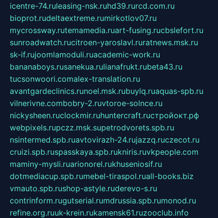
icentre-74.ru
leasing-nsk.ru
hd39.ru
rcd.com.ru
bioprot.ru
deltaextreme.ru
mirkotlov07.ru
mycrossway.ru
temamedia.ru
art-fusing.ru
cbslefort.ru
sunroadwatch.ru
citroen-yaroslavl.ru
ratnews.msk.ru
sk-if.ru
joomlamoduli.ru
academic-work.ru
bananaboys.ru
sanekua.ru
lianafrukt.ru
beta43.ru
tucsonwoori.com
alex-translation.ru
avantgardeclinics.ru
noel.msk.ru
buylq.ru
aquas-spb.ru
vilnerivne.com
bobry-2.ru
vtoroe-solnce.ru
nickysheen.ru
clockmir.ru
huntercraft.ru
стройокт.рф
webpixels.ru
pczz.msk.su
petrodvorets.spb.ru
nsintermed.spb.ru
avtovirazh-24.ru
jazzq.ru
czecot.ru
cruizi.spb.ru
spasskaya.spb.ru
kniris.ru
vkpeople.com
maminy-mysli.ru
arionorel.ru
khuseniosif.ru
dotmediacup.spb.ru
mebel-tiraspol.ru
all-books.biz
vmauto.spb.ru
shop-astyle.ru
derevo-s.ru
contrinform.ru
gutserial.ru
mdrussia.spb.ru
monod.ru
refine.org.ru
uk-krein.ru
kamensk61.ru
zooclub.info