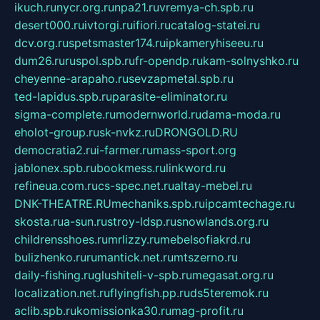
ikuch.ru
nycr.org.ru
npa21.ru
vremya-ch.spb.ru
desert000.ru
ivtorgi.ru
ifiori.ru
catalog-statei.ru
dcv.org.ru
spetsmaster174.ru
ipkameryhiseeu.ru
dum26.ru
ruspol.spb.ru
fr-opendp.ru
kam-solnyshko.ru
cheyenne-arapaho.ru
sevzapmetal.spb.ru
ted-lapidus.spb.ru
parasite-eliminator.ru
sigma-complete.ru
modernworld.ru
dama-moda.ru
eholot-group.ru
sk-nvkz.ru
DRONGOLD.RU
democratia2.ru
i-farmer.ru
mass-sport.org
jablonex.spb.ru
bookmess.ru
linkword.ru
refineua.com.ru
cs-spec.net.ru
altay-mebel.ru
DNK-THEATRE.RU
mechaniks.spb.ru
ipcamtechage.ru
skosta.ru
a-sun.ru
stroy-ldsp.ru
snowlands.org.ru
childrensshoes.ru
mrlizzy.ru
mebelsofiakrd.ru
bulizhenko.ru
rumantick.net.ru
mtszerno.ru
daily-fishing.ru
glushiteli-v-spb.ru
megasat.org.ru
localization.net.ru
flyingfish.pp.ru
ds5teremok.ru
aclib.spb.ru
komissionka30.ru
mag-profit.ru