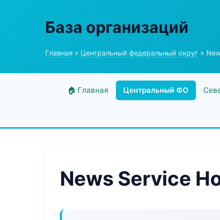
База организаций
Главная
»
Центральный федеральный округ
» New
🏠 Главная
Центральный ФО
Сев
News Service Ho