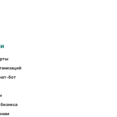
ми
арты
ганизаций
чат-бот
и
 бизнеса
онам