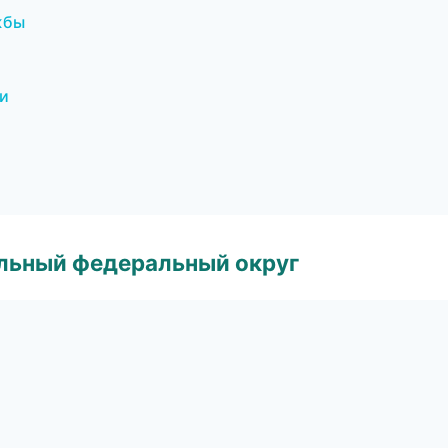
жбы
ки
альный федеральный округ