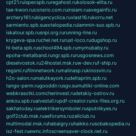
cpt21.ru
ispecspb.ru
regahost.ru
kolosok-elita.ru
tae-kwon.ru
consrio.com.ru
insiam.ru
avegainfo.ru
archery161.ru
bigencyclica.ru
vlast16.ru
korru.net
sarmiento.spb.su
extelopedia.ru
lammin-suo.spb.ru
iskatour.spb.ru
snpi.org.ru
running-line.ru
krygeva-spa.ru
chel.net.ru
rust-loco.ru
dugshop.ru
hl-beta.spb.ru
school494.spb.ru
mymubaby.ru
epoha-metalband.ru
ngr.spb.ru
rusgosnews.com
dieselvostok.ru
24hostel.msk.ru
w-dev.ru
f-ship.ru
regsmi.ru
filmnetwork.ru
malinasp.ru
kinosvin.ru
h2o-salon.ru
malutkayork.ru
deltaprim.spb.ru
tango-perm.ru
gooddir.ru
sgv.su
multiki-online.com
webkrasotki.com
cherinvest.ru
detskiy-ostrov.ru
ankou.spb.ru
alvesta1.ru
pdf-creator.ru
nix-files.org.ru
sakhatoday.ru
elektrikersymboler.ru
sputnikyes.ru
golf2club.msk.ru
aeforums.ru
zallclub.ru
multimodal.msk.ru
habaigry.ru
haikko.ru
sobakopedia.ru
isz-fest.ru
ewnc.info
screensaver-clock.net.ru