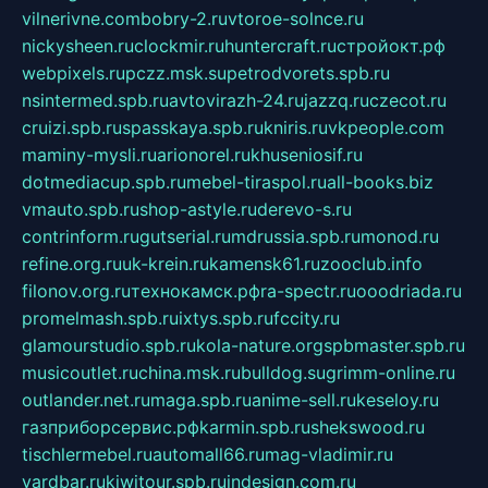
vilnerivne.com
bobry-2.ru
vtoroe-solnce.ru
nickysheen.ru
clockmir.ru
huntercraft.ru
стройокт.рф
webpixels.ru
pczz.msk.su
petrodvorets.spb.ru
nsintermed.spb.ru
avtovirazh-24.ru
jazzq.ru
czecot.ru
cruizi.spb.ru
spasskaya.spb.ru
kniris.ru
vkpeople.com
maminy-mysli.ru
arionorel.ru
khuseniosif.ru
dotmediacup.spb.ru
mebel-tiraspol.ru
all-books.biz
vmauto.spb.ru
shop-astyle.ru
derevo-s.ru
contrinform.ru
gutserial.ru
mdrussia.spb.ru
monod.ru
refine.org.ru
uk-krein.ru
kamensk61.ru
zooclub.info
filonov.org.ru
технокамск.рф
ra-spectr.ru
ooodriada.ru
promelmash.spb.ru
ixtys.spb.ru
fccity.ru
glamourstudio.spb.ru
kola-nature.org
spbmaster.spb.ru
musicoutlet.ru
china.msk.ru
bulldog.su
grimm-online.ru
outlander.net.ru
maga.spb.ru
anime-sell.ru
keseloy.ru
газприборсервис.рф
karmin.spb.ru
shekswood.ru
tischlermebel.ru
automall66.ru
mag-vladimir.ru
yardbar.ru
kiwitour.spb.ru
indesign.com.ru