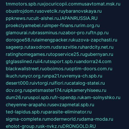
tmmotors.spb.ru
xjocuricopii.com
musavtomat.msk.ru
obustrojdom.ru
sovetcik.ru
ybaranovskaya.ru
ppknews.ru
cult-alshei.ru
JAPANRUSSIA.RU
proekciyamebel.ru
imper-finans.ru
rim.org.ru
glamourai.ru
brassminus.ru
zabor-pro.ru
ftn.pp.ru
dorogoe58.ru
laimengpacker.ru
kuzova-zapchasti.ru
sageerp.ru
taxodrom.ru
dsrazvitie.ru
hardcity.net.ru
ratinghomegames.ru
topservice25.ru
gubernyan.ru
gtglasslined.ru
ii4.ru
tssport.spb.ru
andorra24.com
blackwallstreet.ru
oboimos.ru
optim-doors.com.ru
ikuch.ru
nycr.org.ru
npa21.ru
vremya-ch.spb.ru
desert000.ru
ivtorgi.ru
ifiori.ru
catalog-statei.ru
dcv.org.ru
spetsmaster174.ru
ipkameryhiseeu.ru
dum26.ru
ruspol.spb.ru
fr-opendp.ru
kam-solnyshko.ru
cheyenne-arapaho.ru
sevzapmetal.spb.ru
ted-lapidus.spb.ru
parasite-eliminator.ru
sigma-complete.ru
modernworld.ru
dama-moda.ru
eholot-group.ru
sk-nvkz.ru
DRONGOLD.RU