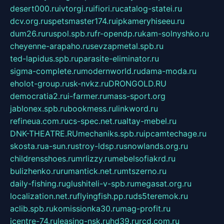
desert000.ru
ivtorgi.ru
ifiori.ru
catalog-statei.ru
dcv.org.ru
spetsmaster174.ru
ipkameryhiseeu.ru
dum26.ru
ruspol.spb.ru
fr-opendp.ru
kam-solnyshko.ru
cheyenne-arapaho.ru
sevzapmetal.spb.ru
ted-lapidus.spb.ru
parasite-eliminator.ru
sigma-complete.ru
modernworld.ru
dama-moda.ru
eholot-group.ru
sk-nvkz.ru
DRONGOLD.RU
democratia2.ru
i-farmer.ru
mass-sport.org
jablonex.spb.ru
bookmess.ru
linkword.ru
refineua.com.ru
cs-spec.net.ru
altay-mebel.ru
DNK-THEATRE.RU
mechaniks.spb.ru
ipcamtechage.ru
skosta.ru
a-sun.ru
stroy-ldsp.ru
snowlands.org.ru
childrensshoes.ru
mrlizzy.ru
mebelsofiakrd.ru
bulizhenko.ru
rumantick.net.ru
mtszerno.ru
daily-fishing.ru
glushiteli-v-spb.ru
megasat.org.ru
localization.net.ru
flyingfish.pp.ru
ds5teremok.ru
aclib.spb.ru
komissionka30.ru
mag-profit.ru
icentre-74.ru
leasing-nsk.ru
hd39.ru
rcd.com.ru