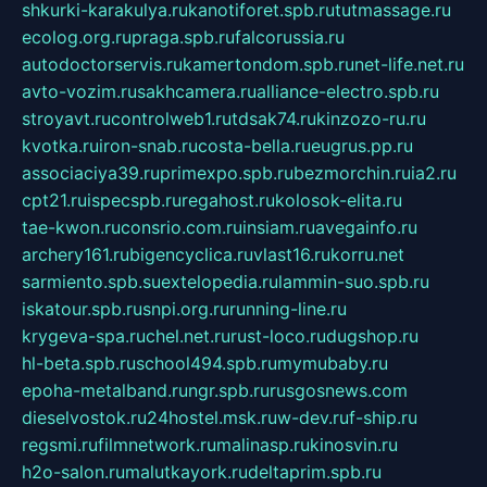
shkurki-karakulya.ru
kanotiforet.spb.ru
tutmassage.ru
ecolog.org.ru
praga.spb.ru
falcorussia.ru
autodoctorservis.ru
kamertondom.spb.ru
net-life.net.ru
avto-vozim.ru
sakhcamera.ru
alliance-electro.spb.ru
stroyavt.ru
controlweb1.ru
tdsak74.ru
kinzozo-ru.ru
kvotka.ru
iron-snab.ru
costa-bella.ru
eugrus.pp.ru
associaciya39.ru
primexpo.spb.ru
bezmorchin.ru
ia2.ru
cpt21.ru
ispecspb.ru
regahost.ru
kolosok-elita.ru
tae-kwon.ru
consrio.com.ru
insiam.ru
avegainfo.ru
archery161.ru
bigencyclica.ru
vlast16.ru
korru.net
sarmiento.spb.su
extelopedia.ru
lammin-suo.spb.ru
iskatour.spb.ru
snpi.org.ru
running-line.ru
krygeva-spa.ru
chel.net.ru
rust-loco.ru
dugshop.ru
hl-beta.spb.ru
school494.spb.ru
mymubaby.ru
epoha-metalband.ru
ngr.spb.ru
rusgosnews.com
dieselvostok.ru
24hostel.msk.ru
w-dev.ru
f-ship.ru
regsmi.ru
filmnetwork.ru
malinasp.ru
kinosvin.ru
h2o-salon.ru
malutkayork.ru
deltaprim.spb.ru