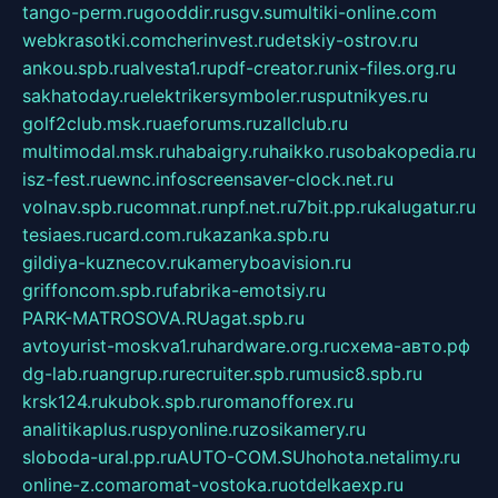
tango-perm.ru
gooddir.ru
sgv.su
multiki-online.com
webkrasotki.com
cherinvest.ru
detskiy-ostrov.ru
ankou.spb.ru
alvesta1.ru
pdf-creator.ru
nix-files.org.ru
sakhatoday.ru
elektrikersymboler.ru
sputnikyes.ru
golf2club.msk.ru
aeforums.ru
zallclub.ru
multimodal.msk.ru
habaigry.ru
haikko.ru
sobakopedia.ru
isz-fest.ru
ewnc.info
screensaver-clock.net.ru
volnav.spb.ru
comnat.ru
npf.net.ru
7bit.pp.ru
kalugatur.ru
tesiaes.ru
card.com.ru
kazanka.spb.ru
gildiya-kuznecov.ru
kameryboavision.ru
griffoncom.spb.ru
fabrika-emotsiy.ru
PARK-MATROSOVA.RU
agat.spb.ru
avtoyurist-moskva1.ru
hardware.org.ru
схема-авто.рф
dg-lab.ru
angrup.ru
recruiter.spb.ru
music8.spb.ru
krsk124.ru
kubok.spb.ru
romanofforex.ru
analitikaplus.ru
spyonline.ru
zosikamery.ru
sloboda-ural.pp.ru
AUTO-COM.SU
hohota.net
alimy.ru
online-z.com
aromat-vostoka.ru
otdelkaexp.ru