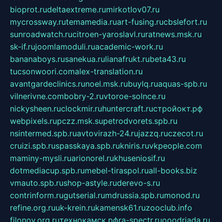
bioprot.ru
deltaextreme.ru
mirkotlov07.ru
mycrossway.ru
temamedia.ru
art-fusing.ru
cbslefort.ru
sunroadwatch.ru
citroen-yaroslavl.ru
ratnews.msk.ru
sk-if.ru
joomlamoduli.ru
academic-work.ru
bananaboys.ru
sanekua.ru
lianafrukt.ru
beta43.ru
tucsonwoori.com
alex-translation.ru
avantgardeclinics.ru
noel.msk.ru
buylq.ru
aquas-spb.ru
vilnerivne.com
bobry-2.ru
vtoroe-solnce.ru
nickysheen.ru
clockmir.ru
huntercraft.ru
стройокт.рф
webpixels.ru
pczz.msk.su
petrodvorets.spb.ru
nsintermed.spb.ru
avtovirazh-24.ru
jazzq.ru
czecot.ru
cruizi.spb.ru
spasskaya.spb.ru
kniris.ru
vkpeople.com
maminy-mysli.ru
arionorel.ru
khuseniosif.ru
dotmediacup.spb.ru
mebel-tiraspol.ru
all-books.biz
vmauto.spb.ru
shop-astyle.ru
derevo-s.ru
contrinform.ru
gutserial.ru
mdrussia.spb.ru
monod.ru
refine.org.ru
uk-krein.ru
kamensk61.ru
zooclub.info
filonov.org.ru
технокамск.рф
ra-spectr.ru
ooodriada.ru