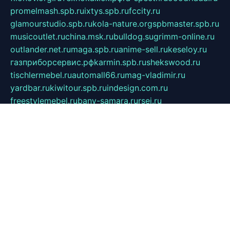
promelmash.spb.ru
ixtys.spb.ru
fccity.ru
glamourstudio.spb.ru
kola-nature.org
spbmaster.spb.ru
musicoutlet.ru
china.msk.ru
bulldog.su
grimm-online.ru
outlander.net.ru
maga.spb.ru
anime-sell.ru
keseloy.ru
газприборсервис.рф
karmin.spb.ru
shekswood.ru
tischlermebel.ru
automall66.ru
mag-vladimir.ru
yardbar.ru
kiwitour.spb.ru
indesign.com.ru
freestylemebel.ru
bany-samara.ru
rsei.ru
naidisvoyput.ru
mgsn-invest.ru
ipkamerasannce.ru
alicante-house.ru
ibelka74.ru
cozyhouse.info
vlkargalev-studio.ru
700mb.ru
figura-ufa.ru
alina-live.ru
belarusiannews.ru
womenknow.ru
dos-vniimk.ru
sega.net.ru
dv.net.ru
phenomenonsofhistory.com
telesputnik.net.ru
wall.pp.ru
pylesosroidmi.ru
gtc-clan.ru
cligs.ru
bibikazap.ru
popova.org.ru
netwhistler.spb.ru
bellvil.ru
bonzon.ru
iss-vladik.ru
defiparis.net.ru
las-gryzas.ru
amku.ru
electednews.spb.ru
feather.org.ru
spar72.ru
tankiigri.ru