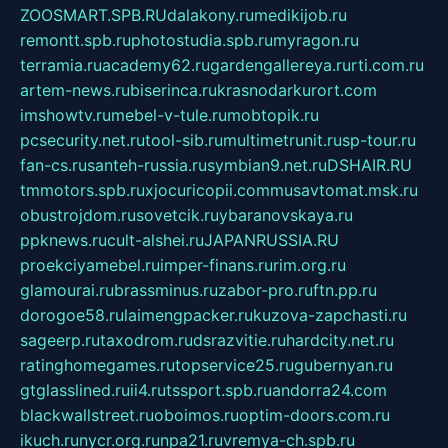
ZOOSMART.SPB.RU
dalakony.ru
medikijob.ru
remontt.spb.ru
photostudia.spb.ru
myragon.ru
terramia.ru
academy62.ru
gardengallereya.ru
rti.com.ru
artem-news.ru
biserinca.ru
krasnodarkurort.com
imshowtv.ru
mebel-v-tule.ru
mobtopik.ru
pcsecurity.net.ru
tool-sib.ru
multimetrunit.ru
sp-tour.ru
fan-cs.ru
santeh-russia.ru
symbian9.net.ru
DSHAIR.RU
tmmotors.spb.ru
xjocuricopii.com
musavtomat.msk.ru
obustrojdom.ru
sovetcik.ru
ybaranovskaya.ru
ppknews.ru
cult-alshei.ru
JAPANRUSSIA.RU
proekciyamebel.ru
imper-finans.ru
rim.org.ru
glamourai.ru
brassminus.ru
zabor-pro.ru
ftn.pp.ru
dorogoe58.ru
laimengpacker.ru
kuzova-zapchasti.ru
sageerp.ru
taxodrom.ru
dsrazvitie.ru
hardcity.net.ru
ratinghomegames.ru
topservice25.ru
gubernyan.ru
gtglasslined.ru
ii4.ru
tssport.spb.ru
andorra24.com
blackwallstreet.ru
oboimos.ru
optim-doors.com.ru
ikuch.ru
nycr.org.ru
npa21.ru
vremya-ch.spb.ru