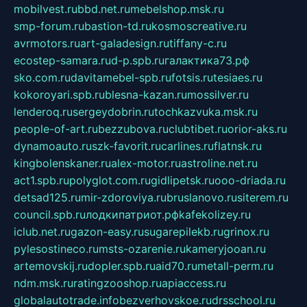
mobilvest.ru
bbd.net.ru
mebelshop.msk.ru
smp-forum.ru
bastion-td.ru
kosmoscreative.ru
avrmotors.ru
art-galadesign.ru
tiffany-c.ru
ecostep-samara.ru
d-p.spb.ru
галактика73.рф
sko.com.ru
davitamebel-spb.ru
fotsis.ru
tesiaes.ru
kokoroyari.spb.ru
blesna-kazan.ru
mossilver.ru
lenderoq.ru
sergeydobrin.ru
tochkazvuka.msk.ru
people-of-art.ru
bezzubova.ru
clubtibet.ru
orior-aks.ru
dynamoauto.ru
szk-favorit.ru
carlines.ru
flatnsk.ru
kingbolenskaner.ru
alex-motor.ru
astroline.net.ru
act1.spb.ru
polyglot.com.ru
gidlipetsk.ru
ooo-driada.ru
detsad125.ru
mir-zdoroviya.ru
bruslanovo.ru
siterem.ru
council.spb.ru
лодкипатриот.рф
kafekolizey.ru
iclub.net.ru
gazon-easy.ru
sugarepilekb.ru
grinox.ru
pylesostineco.ru
msts-ozarenie.ru
kameryjooan.ru
artemovskij.ru
dopler.spb.ru
aid70.ru
metall-perm.ru
ndm.msk.ru
ratingzooshop.ru
apiaccess.ru
globalautotrade.info
bezverhovskoe.ru
drsschool.ru