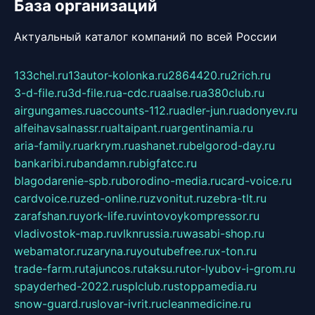
База организаций
Актуальный каталог компаний по всей России
133chel.ru
13autor-kolonka.ru
2864420.ru
2rich.ru
3-d-file.ru
3d-file.ru
a-cdc.ru
aalse.ru
a380club.ru
airgungames.ru
accounts-112.ru
adler-jun.ru
adonyev.ru
alfeihavsalnassr.ru
altaipant.ru
argentinamia.ru
aria-family.ru
arkrym.ru
ashanet.ru
belgorod-day.ru
bankaribi.ru
bandamn.ru
bigfatcc.ru
blagodarenie-spb.ru
borodino-media.ru
card-voice.ru
cardvoice.ru
zed-online.ru
zvonitut.ru
zebra-tlt.ru
zarafshan.ru
york-life.ru
vintovoykompressor.ru
vladivostok-map.ru
vlknrussia.ru
wasabi-shop.ru
webamator.ru
zaryna.ru
youtubefree.ru
x-ton.ru
trade-farm.ru
tajuncos.ru
taksu.ru
tor-lyubov-i-grom.ru
spayderhed-2022.ru
splclub.ru
stoppamedia.ru
snow-guard.ru
slovar-ivrit.ru
cleanmedicine.ru