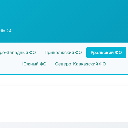
ia 24
ро-Западный ФО
Приволжский ФО
Уральский ФО
Южный ФО
Северо-Кавказский ФО