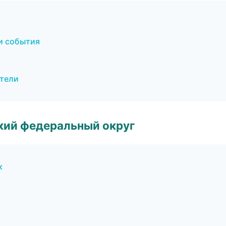
и события
ители
ский федеральный округ
к