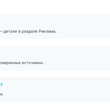
— детали в разделе Реклама.
роверенные источники.
е?
е.