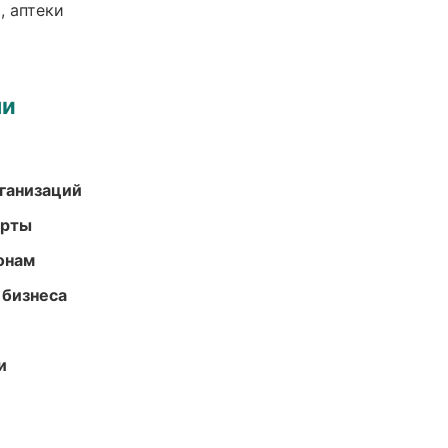
, аптеки
ми
ганизаций
арты
онам
 бизнеса
и