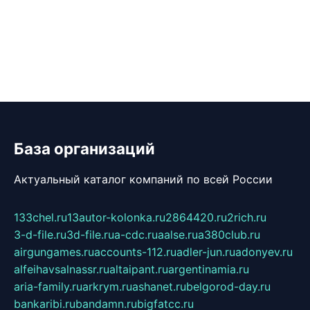
База организаций
Актуальный каталог компаний по всей России
133chel.ru
13autor-kolonka.ru
2864420.ru
2rich.ru
3-d-file.ru
3d-file.ru
a-cdc.ru
aalse.ru
a380club.ru
airgungames.ru
accounts-112.ru
adler-jun.ru
adonyev.ru
alfeihavsalnassr.ru
altaipant.ru
argentinamia.ru
aria-family.ru
arkrym.ru
ashanet.ru
belgorod-day.ru
bankaribi.ru
bandamn.ru
bigfatcc.ru