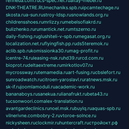
refineua.com.ru
cs-spec.net.ru
altay-mebel.ru
DNK-THEATRE.RU
mechaniks.spb.ru
ipcamtechage.ru
skosta.ru
a-sun.ru
stroy-ldsp.ru
snowlands.org.ru
childrensshoes.ru
mrlizzy.ru
mebelsofiakrd.ru
bulizhenko.ru
rumantick.net.ru
mtszerno.ru
daily-fishing.ru
glushiteli-v-spb.ru
megasat.org.ru
localization.net.ru
flyingfish.pp.ru
ds5teremok.ru
aclib.spb.ru
komissionka30.ru
mag-profit.ru
icentre-74.ru
leasing-nsk.ru
hd39.ru
rcd.com.ru
bioprot.ru
deltaextreme.ru
mirkotlov07.ru
mycrossway.ru
temamedia.ru
art-fusing.ru
cbslefort.ru
sunroadwatch.ru
citroen-yaroslavl.ru
ratnews.msk.ru
sk-if.ru
joomlamoduli.ru
academic-work.ru
bananaboys.ru
sanekua.ru
lianafrukt.ru
beta43.ru
tucsonwoori.com
alex-translation.ru
avantgardeclinics.ru
noel.msk.ru
buylq.ru
aquas-spb.ru
vilnerivne.com
bobry-2.ru
vtoroe-solnce.ru
nickysheen.ru
clockmir.ru
huntercraft.ru
стройокт.рф