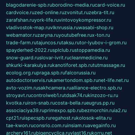
blagodarenie-spb.ru
borodino-media.ru
card-voice.ru
cardvoice.ru
zed-online.ru
zvonitut.ru
zebra-tlt.ru
zarafshan.ru
york-life.ru
vintovoykompressor.ru
vladivostok-map.ru
vlknrussia.ru
wasabi-shop.ru
webamator.ru
zaryna.ru
youtubefree.ru
x-ton.ru
trade-farm.ru
tajuncos.ru
taksu.ru
tor-lyubov-i-grom.ru
spayderhed-2022.ru
splclub.ru
stoppamedia.ru
snow-guard.ru
slovar-ivrit.ru
cleanmedicine.ru
shkurki-karakulya.ru
kanotiforet.spb.ru
tutmassage.ru
ecolog.org.ru
praga.spb.ru
falcorussia.ru
autodoctorservis.ru
kamertondom.spb.ru
net-life.net.ru
avto-vozim.ru
sakhcamera.ru
alliance-electro.spb.ru
stroyavt.ru
controlweb1.ru
tdsak74.ru
kinzozo-ru.ru
kvotka.ru
iron-snab.ru
costa-bella.ru
eugrus.pp.ru
associaciya39.ru
primexpo.spb.ru
bezmorchin.ru
ia2.ru
cpt21.ru
ispecspb.ru
regahost.ru
kolosok-elita.ru
tae-kwon.ru
consrio.com.ru
insiam.ru
avegainfo.ru
archery161.ru
bigencyclica.ru
vlast16.ru
korru.net