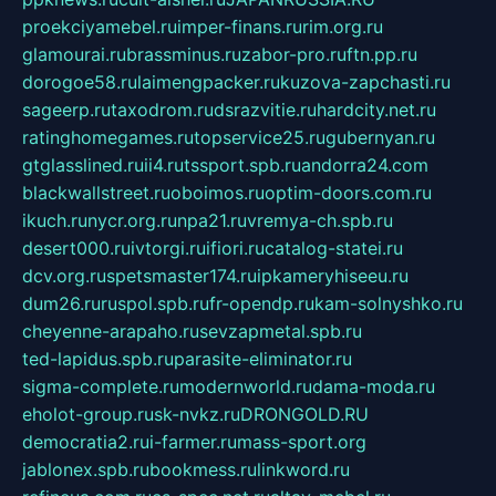
proekciyamebel.ru
imper-finans.ru
rim.org.ru
glamourai.ru
brassminus.ru
zabor-pro.ru
ftn.pp.ru
dorogoe58.ru
laimengpacker.ru
kuzova-zapchasti.ru
sageerp.ru
taxodrom.ru
dsrazvitie.ru
hardcity.net.ru
ratinghomegames.ru
topservice25.ru
gubernyan.ru
gtglasslined.ru
ii4.ru
tssport.spb.ru
andorra24.com
blackwallstreet.ru
oboimos.ru
optim-doors.com.ru
ikuch.ru
nycr.org.ru
npa21.ru
vremya-ch.spb.ru
desert000.ru
ivtorgi.ru
ifiori.ru
catalog-statei.ru
dcv.org.ru
spetsmaster174.ru
ipkameryhiseeu.ru
dum26.ru
ruspol.spb.ru
fr-opendp.ru
kam-solnyshko.ru
cheyenne-arapaho.ru
sevzapmetal.spb.ru
ted-lapidus.spb.ru
parasite-eliminator.ru
sigma-complete.ru
modernworld.ru
dama-moda.ru
eholot-group.ru
sk-nvkz.ru
DRONGOLD.RU
democratia2.ru
i-farmer.ru
mass-sport.org
jablonex.spb.ru
bookmess.ru
linkword.ru