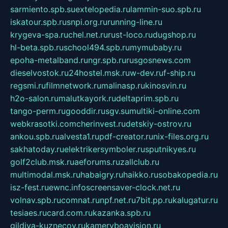
sarmiento.spb.su
extelopedia.ru
lammin-suo.spb.ru
iskatour.spb.ru
snpi.org.ru
running-line.ru
krygeva-spa.ru
chel.net.ru
rust-loco.ru
dugshop.ru
hl-beta.spb.ru
school494.spb.ru
mymubaby.ru
epoha-metalband.ru
ngr.spb.ru
rusgosnews.com
dieselvostok.ru
24hostel.msk.ru
w-dev.ru
f-ship.ru
regsmi.ru
filmnetwork.ru
malinasp.ru
kinosvin.ru
h2o-salon.ru
malutkayork.ru
deltaprim.spb.ru
tango-perm.ru
gooddir.ru
sgv.su
multiki-online.com
webkrasotki.com
cherinvest.ru
detskiy-ostrov.ru
ankou.spb.ru
alvesta1.ru
pdf-creator.ru
nix-files.org.ru
sakhatoday.ru
elektrikersymboler.ru
sputnikyes.ru
golf2club.msk.ru
aeforums.ru
zallclub.ru
multimodal.msk.ru
habaigry.ru
haikko.ru
sobakopedia.ru
isz-fest.ru
ewnc.info
screensaver-clock.net.ru
volnav.spb.ru
comnat.ru
npf.net.ru
7bit.pp.ru
kalugatur.ru
tesiaes.ru
card.com.ru
kazanka.spb.ru
gildiya-kuznecov.ru
kameryboavision.ru