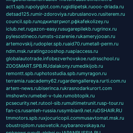
act1.spb.ru
polyglot.com.ru
gidlipetsk.ru
ooo-driada.ru
detsad125.ru
mir-zdoroviya.ru
bruslanovo.ru
siterem.ru
council.spb.ru
лодкипатриот.рф
kafekolizey.ru
iclub.net.ru
gazon-easy.ru
sugarepilekb.ru
grinox.ru
pylesostineco.ru
msts-ozarenie.ru
kameryjooan.ru
artemovskij.ru
dopler.spb.ru
aid70.ru
metall-perm.ru
ndm.msk.ru
ratingzooshop.ru
apiaccess.ru
globalautotrade.info
bezverhovskoe.ru
drsschool.ru
ZOOSMART.SPB.RU
dalakony.ru
medikijob.ru
remontt.spb.ru
photostudia.spb.ru
myragon.ru
terramia.ru
academy62.ru
gardengallereya.ru
rti.com.ru
artem-news.ru
biserinca.ru
krasnodarkurort.com
imshowtv.ru
mebel-v-tule.ru
mobtopik.ru
pcsecurity.net.ru
tool-sib.ru
multimetrunit.ru
sp-tour.ru
fan-cs.ru
santeh-russia.ru
symbian9.net.ru
DSHAIR.RU
tmmotors.spb.ru
xjocuricopii.com
musavtomat.msk.ru
obustrojdom.ru
sovetcik.ru
ybaranovskaya.ru
ppknews.ru
cult-alshei.ru
JAPANRUSSIA.RU