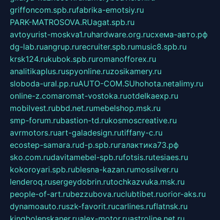
griffoncom.spb.ru
fabrika-emotsiy.ru
PARK-MATROSOVA.RU
agat.spb.ru
avtoyurist-moskva1.ru
hardware.org.ru
схема-авто.рф
dg-lab.ru
angrup.ru
recruiter.spb.ru
music8.spb.ru
krsk124.ru
kubok.spb.ru
romanofforex.ru
analitikaplus.ru
spyonline.ru
zosikamery.ru
sloboda-ural.pp.ru
AUTO-COM.SU
hohota.net
alimy.ru
online-z.com
aromat-vostoka.ru
otdelkaexp.ru
mobilvest.ru
bbd.net.ru
mebelshop.msk.ru
smp-forum.ru
bastion-td.ru
kosmoscreative.ru
avrmotors.ru
art-galadesign.ru
tiffany-c.ru
ecostep-samara.ru
d-p.spb.ru
галактика73.рф
sko.com.ru
davitamebel-spb.ru
fotsis.ru
tesiaes.ru
kokoroyari.spb.ru
blesna-kazan.ru
mossilver.ru
lenderoq.ru
sergeydobrin.ru
tochkazvuka.msk.ru
people-of-art.ru
bezzubova.ru
clubtibet.ru
orior-aks.ru
dynamoauto.ru
szk-favorit.ru
carlines.ru
flatnsk.ru
kingbolenskaner.ru
alex-motor.ru
astroline.net.ru