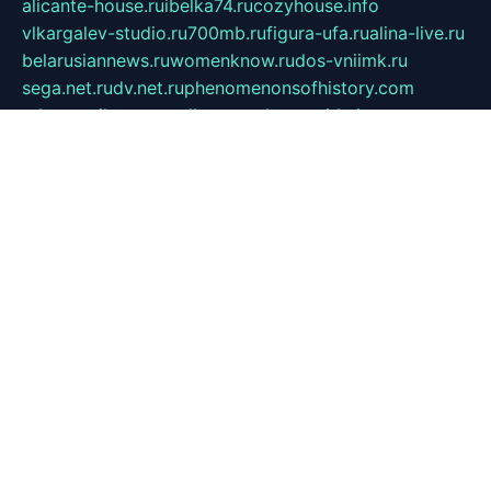
alicante-house.ru
ibelka74.ru
cozyhouse.info
vlkargalev-studio.ru
700mb.ru
figura-ufa.ru
alina-live.ru
belarusiannews.ru
womenknow.ru
dos-vniimk.ru
sega.net.ru
dv.net.ru
phenomenonsofhistory.com
telesputnik.net.ru
wall.pp.ru
pylesosroidmi.ru
gtc-clan.ru
cligs.ru
bibikazap.ru
popova.org.ru
netwhistler.spb.ru
bellvil.ru
bonzon.ru
iss-vladik.ru
defiparis.net.ru
las-gryzas.ru
amku.ru
electednews.spb.ru
feather.org.ru
spar72.ru
tankiigri.ru
dominus.com.ru
ibtree.ru
sanykool.pp.ru
unixlib.org.ru
menatep.spb.ru
gartenterrassen.ru
printeka.ru
skvozilka.com.ru
parkovka-pub.ru
lovemobi.ru
art-ru.ru
emulatorz.com.ru
alucomp.com.ru
tatforum.com.ru
alternativa-profi.ru
dermakler.ru
artsurvey.ru
aredir.ru
khimspas.ru
centr-maxi.ru
2018r.ru
bort-stomer-defort.ru
professional2.ru
gibsons.ru
artselena.ru
art-pilot.ru
ingredient.spb.ru
npfpolimer.spb.ru
argentum.spb.ru
hom-edu.ru