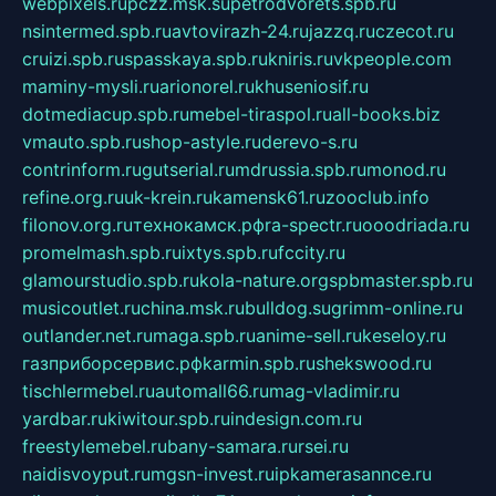
webpixels.ru
pczz.msk.su
petrodvorets.spb.ru
nsintermed.spb.ru
avtovirazh-24.ru
jazzq.ru
czecot.ru
cruizi.spb.ru
spasskaya.spb.ru
kniris.ru
vkpeople.com
maminy-mysli.ru
arionorel.ru
khuseniosif.ru
dotmediacup.spb.ru
mebel-tiraspol.ru
all-books.biz
vmauto.spb.ru
shop-astyle.ru
derevo-s.ru
contrinform.ru
gutserial.ru
mdrussia.spb.ru
monod.ru
refine.org.ru
uk-krein.ru
kamensk61.ru
zooclub.info
filonov.org.ru
технокамск.рф
ra-spectr.ru
ooodriada.ru
promelmash.spb.ru
ixtys.spb.ru
fccity.ru
glamourstudio.spb.ru
kola-nature.org
spbmaster.spb.ru
musicoutlet.ru
china.msk.ru
bulldog.su
grimm-online.ru
outlander.net.ru
maga.spb.ru
anime-sell.ru
keseloy.ru
газприборсервис.рф
karmin.spb.ru
shekswood.ru
tischlermebel.ru
automall66.ru
mag-vladimir.ru
yardbar.ru
kiwitour.spb.ru
indesign.com.ru
freestylemebel.ru
bany-samara.ru
rsei.ru
naidisvoyput.ru
mgsn-invest.ru
ipkamerasannce.ru