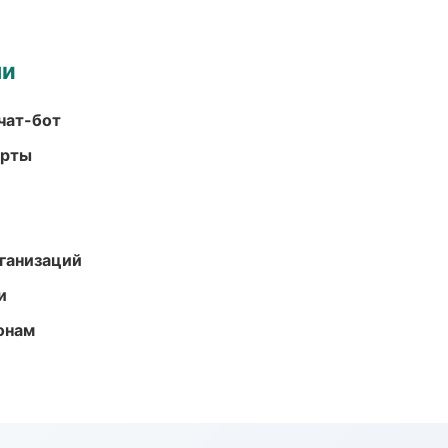
ми
чат-бот
арты
ганизаций
и
онам