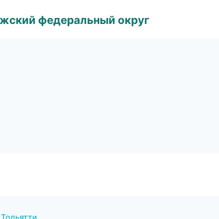
лжский федеральный округ
в Тольятти