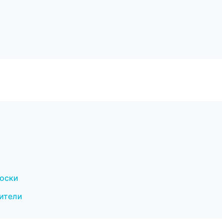
доски
ители