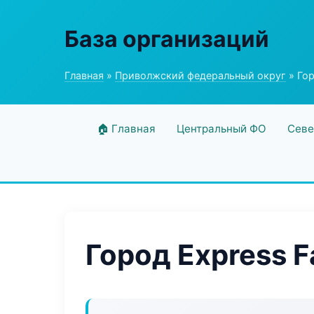
База организаций
Главная
»
Приволжский федеральный округ
» Гор
🏠 Главная
Центральный ФО
Севе
Город Express F