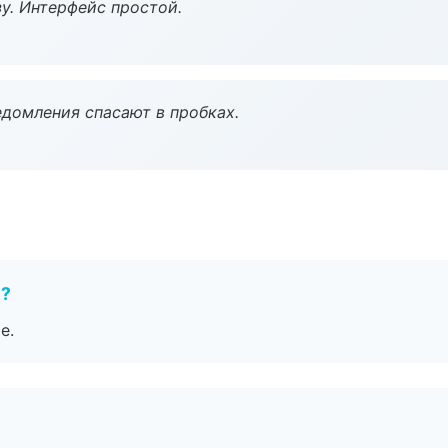
у. Интерфейс простой.
домления спасают в пробках.
е?
е.