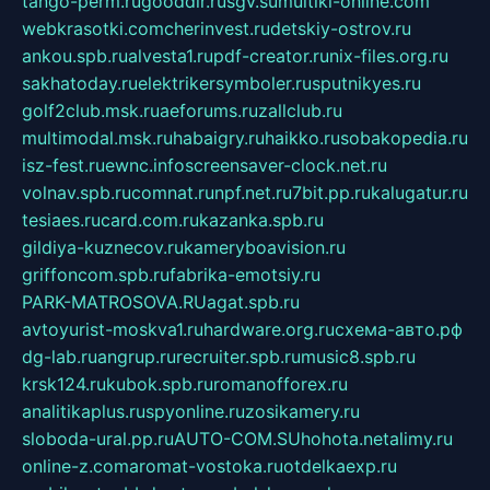
tango-perm.ru
gooddir.ru
sgv.su
multiki-online.com
webkrasotki.com
cherinvest.ru
detskiy-ostrov.ru
ankou.spb.ru
alvesta1.ru
pdf-creator.ru
nix-files.org.ru
sakhatoday.ru
elektrikersymboler.ru
sputnikyes.ru
golf2club.msk.ru
aeforums.ru
zallclub.ru
multimodal.msk.ru
habaigry.ru
haikko.ru
sobakopedia.ru
isz-fest.ru
ewnc.info
screensaver-clock.net.ru
volnav.spb.ru
comnat.ru
npf.net.ru
7bit.pp.ru
kalugatur.ru
tesiaes.ru
card.com.ru
kazanka.spb.ru
gildiya-kuznecov.ru
kameryboavision.ru
griffoncom.spb.ru
fabrika-emotsiy.ru
PARK-MATROSOVA.RU
agat.spb.ru
avtoyurist-moskva1.ru
hardware.org.ru
схема-авто.рф
dg-lab.ru
angrup.ru
recruiter.spb.ru
music8.spb.ru
krsk124.ru
kubok.spb.ru
romanofforex.ru
analitikaplus.ru
spyonline.ru
zosikamery.ru
sloboda-ural.pp.ru
AUTO-COM.SU
hohota.net
alimy.ru
online-z.com
aromat-vostoka.ru
otdelkaexp.ru