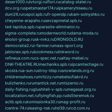
desert000.ru
ivtorgi.ru
ifiori.ru
catalog-statei.ru
dcv.org.ru
spetsmaster174.ru
ipkameryhiseeu.ru
dum26.ru
ruspol.spb.ru
fr-opendp.ru
kam-solnyshko.ru
cheyenne-arapaho.ru
sevzapmetal.spb.ru
ted-lapidus.spb.ru
parasite-eliminator.ru
sigma-complete.ru
modernworld.ru
dama-moda.ru
eholot-group.ru
sk-nvkz.ru
DRONGOLD.RU
democratia2.ru
i-farmer.ru
mass-sport.org
jablonex.spb.ru
bookmess.ru
linkword.ru
refineua.com.ru
cs-spec.net.ru
altay-mebel.ru
DNK-THEATRE.RU
mechaniks.spb.ru
ipcamtechage.ru
skosta.ru
a-sun.ru
stroy-ldsp.ru
snowlands.org.ru
childrensshoes.ru
mrlizzy.ru
mebelsofiakrd.ru
bulizhenko.ru
rumantick.net.ru
mtszerno.ru
daily-fishing.ru
glushiteli-v-spb.ru
megasat.org.ru
localization.net.ru
flyingfish.pp.ru
ds5teremok.ru
aclib.spb.ru
komissionka30.ru
mag-profit.ru
icentre-74.ru
leasing-nsk.ru
hd39.ru
rcd.com.ru