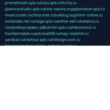
promelmash.spb.ru
ixtys.spb.ru
fccity.ru
glamourstudio.spb.ru
kola-nature.org
spbmaster.spb.ru
musicoutlet.ru
china.msk.ru
bulldog.su
grimm-online.ru
outlander.net.ru
maga.spb.ru
anime-sell.ru
keseloy.ru
газприборсервис.рф
karmin.spb.ru
shekswood.ru
tischlermebel.ru
automall66.ru
mag-vladimir.ru
yardbar.ru
kiwitour.spb.ru
indesign.com.ru
freestylemebel.ru
bany-samara.ru
rsei.ru
naidisvoyput.ru
mgsn-invest.ru
ipkamerasannce.ru
alicante-house.ru
ibelka74.ru
cozyhouse.info
vlkargalev-studio.ru
700mb.ru
figura-ufa.ru
alina-live.ru
belarusiannews.ru
womenknow.ru
dos-vniimk.ru
sega.net.ru
dv.net.ru
phenomenonsofhistory.com
telesputnik.net.ru
wall.pp.ru
pylesosroidmi.ru
gtc-clan.ru
cligs.ru
bibikazap.ru
popova.org.ru
netwhistler.spb.ru
bellvil.ru
bonzon.ru
iss-vladik.ru
defiparis.net.ru
las-gryzas.ru
amku.ru
electednews.spb.ru
feather.org.ru
spar72.ru
tankiigri.ru