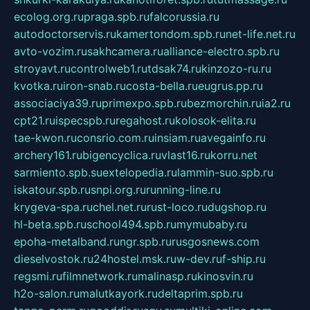
ecolog.org.ru
praga.spb.ru
falcorussia.ru
autodoctorservis.ru
kamertondom.spb.ru
net-life.net.ru
avto-vozim.ru
sakhcamera.ru
alliance-electro.spb.ru
stroyavt.ru
controlweb1.ru
tdsak74.ru
kinzozo-ru.ru
kvotka.ru
iron-snab.ru
costa-bella.ru
eugrus.pp.ru
associaciya39.ru
primexpo.spb.ru
bezmorchin.ru
ia2.ru
cpt21.ru
ispecspb.ru
regahost.ru
kolosok-elita.ru
tae-kwon.ru
consrio.com.ru
insiam.ru
avegainfo.ru
archery161.ru
bigencyclica.ru
vlast16.ru
korru.net
sarmiento.spb.su
extelopedia.ru
lammin-suo.spb.ru
iskatour.spb.ru
snpi.org.ru
running-line.ru
krygeva-spa.ru
chel.net.ru
rust-loco.ru
dugshop.ru
hl-beta.spb.ru
school494.spb.ru
mymubaby.ru
epoha-metalband.ru
ngr.spb.ru
rusgosnews.com
dieselvostok.ru
24hostel.msk.ru
w-dev.ru
f-ship.ru
regsmi.ru
filmnetwork.ru
malinasp.ru
kinosvin.ru
h2o-salon.ru
malutkayork.ru
deltaprim.spb.ru