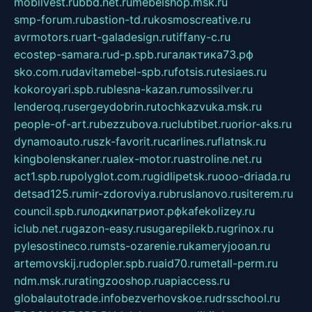
mobilvest.ru
bbd.net.ru
mebelshop.msk.ru
smp-forum.ru
bastion-td.ru
kosmoscreative.ru
avrmotors.ru
art-galadesign.ru
tiffany-c.ru
ecostep-samara.ru
d-p.spb.ru
галактика73.рф
sko.com.ru
davitamebel-spb.ru
fotsis.ru
tesiaes.ru
kokoroyari.spb.ru
blesna-kazan.ru
mossilver.ru
lenderoq.ru
sergeydobrin.ru
tochkazvuka.msk.ru
people-of-art.ru
bezzubova.ru
clubtibet.ru
orior-aks.ru
dynamoauto.ru
szk-favorit.ru
carlines.ru
flatnsk.ru
kingbolenskaner.ru
alex-motor.ru
astroline.net.ru
act1.spb.ru
polyglot.com.ru
gidlipetsk.ru
ooo-driada.ru
detsad125.ru
mir-zdoroviya.ru
bruslanovo.ru
siterem.ru
council.spb.ru
лодкипатриот.рф
kafekolizey.ru
iclub.net.ru
gazon-easy.ru
sugarepilekb.ru
grinox.ru
pylesostineco.ru
msts-ozarenie.ru
kameryjooan.ru
artemovskij.ru
dopler.spb.ru
aid70.ru
metall-perm.ru
ndm.msk.ru
ratingzooshop.ru
apiaccess.ru
globalautotrade.info
bezverhovskoe.ru
drsschool.ru