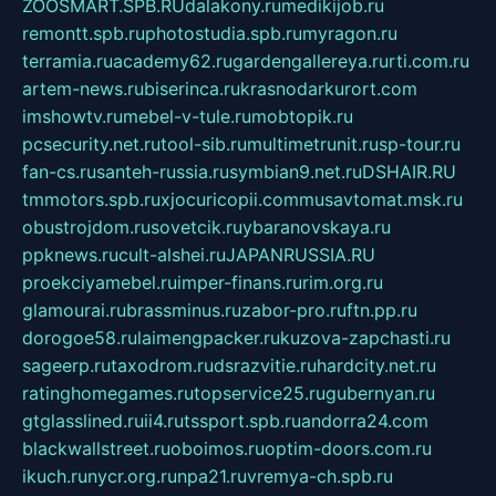
ZOOSMART.SPB.RU
dalakony.ru
medikijob.ru
remontt.spb.ru
photostudia.spb.ru
myragon.ru
terramia.ru
academy62.ru
gardengallereya.ru
rti.com.ru
artem-news.ru
biserinca.ru
krasnodarkurort.com
imshowtv.ru
mebel-v-tule.ru
mobtopik.ru
pcsecurity.net.ru
tool-sib.ru
multimetrunit.ru
sp-tour.ru
fan-cs.ru
santeh-russia.ru
symbian9.net.ru
DSHAIR.RU
tmmotors.spb.ru
xjocuricopii.com
musavtomat.msk.ru
obustrojdom.ru
sovetcik.ru
ybaranovskaya.ru
ppknews.ru
cult-alshei.ru
JAPANRUSSIA.RU
proekciyamebel.ru
imper-finans.ru
rim.org.ru
glamourai.ru
brassminus.ru
zabor-pro.ru
ftn.pp.ru
dorogoe58.ru
laimengpacker.ru
kuzova-zapchasti.ru
sageerp.ru
taxodrom.ru
dsrazvitie.ru
hardcity.net.ru
ratinghomegames.ru
topservice25.ru
gubernyan.ru
gtglasslined.ru
ii4.ru
tssport.spb.ru
andorra24.com
blackwallstreet.ru
oboimos.ru
optim-doors.com.ru
ikuch.ru
nycr.org.ru
npa21.ru
vremya-ch.spb.ru