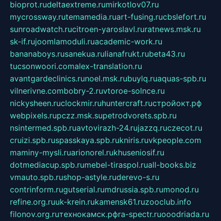
bioprot.ru
deltaextreme.ru
mirkotlov07.ru
mycrossway.ru
temamedia.ru
art-fusing.ru
cbslefort.ru
sunroadwatch.ru
citroen-yaroslavl.ru
ratnews.msk.ru
sk-if.ru
joomlamoduli.ru
academic-work.ru
bananaboys.ru
sanekua.ru
lianafrukt.ru
beta43.ru
tucsonwoori.com
alex-translation.ru
avantgardeclinics.ru
noel.msk.ru
buylq.ru
aquas-spb.ru
vilnerivne.com
bobry-2.ru
vtoroe-solnce.ru
nickysheen.ru
clockmir.ru
huntercraft.ru
стройокт.рф
webpixels.ru
pczz.msk.su
petrodvorets.spb.ru
nsintermed.spb.ru
avtovirazh-24.ru
jazzq.ru
czecot.ru
cruizi.spb.ru
spasskaya.spb.ru
kniris.ru
vkpeople.com
maminy-mysli.ru
arionorel.ru
khuseniosif.ru
dotmediacup.spb.ru
mebel-tiraspol.ru
all-books.biz
vmauto.spb.ru
shop-astyle.ru
derevo-s.ru
contrinform.ru
gutserial.ru
mdrussia.spb.ru
monod.ru
refine.org.ru
uk-krein.ru
kamensk61.ru
zooclub.info
filonov.org.ru
технокамск.рф
ra-spectr.ru
ooodriada.ru