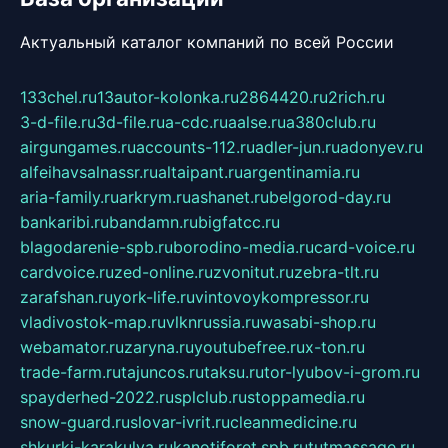
Актуальный каталог компаний по всей России
133chel.ru
13autor-kolonka.ru
2864420.ru
2rich.ru
3-d-file.ru
3d-file.ru
a-cdc.ru
aalse.ru
a380club.ru
airgungames.ru
accounts-112.ru
adler-jun.ru
adonyev.ru
alfeihavsalnassr.ru
altaipant.ru
argentinamia.ru
aria-family.ru
arkrym.ru
ashanet.ru
belgorod-day.ru
bankaribi.ru
bandamn.ru
bigfatcc.ru
blagodarenie-spb.ru
borodino-media.ru
card-voice.ru
cardvoice.ru
zed-online.ru
zvonitut.ru
zebra-tlt.ru
zarafshan.ru
york-life.ru
vintovoykompressor.ru
vladivostok-map.ru
vlknrussia.ru
wasabi-shop.ru
webamator.ru
zaryna.ru
youtubefree.ru
x-ton.ru
trade-farm.ru
tajuncos.ru
taksu.ru
tor-lyubov-i-grom.ru
spayderhed-2022.ru
splclub.ru
stoppamedia.ru
snow-guard.ru
slovar-ivrit.ru
cleanmedicine.ru
shkurki-karakulya.ru
kanotiforet.spb.ru
tutmassage.ru