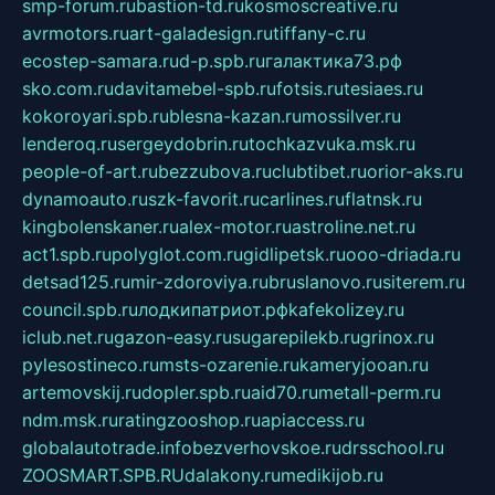
smp-forum.ru
bastion-td.ru
kosmoscreative.ru
avrmotors.ru
art-galadesign.ru
tiffany-c.ru
ecostep-samara.ru
d-p.spb.ru
галактика73.рф
sko.com.ru
davitamebel-spb.ru
fotsis.ru
tesiaes.ru
kokoroyari.spb.ru
blesna-kazan.ru
mossilver.ru
lenderoq.ru
sergeydobrin.ru
tochkazvuka.msk.ru
people-of-art.ru
bezzubova.ru
clubtibet.ru
orior-aks.ru
dynamoauto.ru
szk-favorit.ru
carlines.ru
flatnsk.ru
kingbolenskaner.ru
alex-motor.ru
astroline.net.ru
act1.spb.ru
polyglot.com.ru
gidlipetsk.ru
ooo-driada.ru
detsad125.ru
mir-zdoroviya.ru
bruslanovo.ru
siterem.ru
council.spb.ru
лодкипатриот.рф
kafekolizey.ru
iclub.net.ru
gazon-easy.ru
sugarepilekb.ru
grinox.ru
pylesostineco.ru
msts-ozarenie.ru
kameryjooan.ru
artemovskij.ru
dopler.spb.ru
aid70.ru
metall-perm.ru
ndm.msk.ru
ratingzooshop.ru
apiaccess.ru
globalautotrade.info
bezverhovskoe.ru
drsschool.ru
ZOOSMART.SPB.RU
dalakony.ru
medikijob.ru