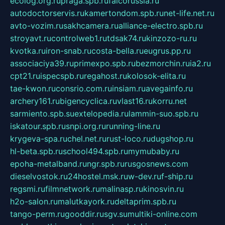
ecolog.org.ru
praga.spb.ru
falcorussia.ru
autodoctorservis.ru
kamertondom.spb.ru
net-life.net.ru
avto-vozim.ru
sakhcamera.ru
alliance-electro.spb.ru
stroyavt.ru
controlweb1.ru
tdsak74.ru
kinzozo-ru.ru
kvotka.ru
iron-snab.ru
costa-bella.ru
eugrus.pp.ru
associaciya39.ru
primexpo.spb.ru
bezmorchin.ru
ia2.ru
cpt21.ru
ispecspb.ru
regahost.ru
kolosok-elita.ru
tae-kwon.ru
consrio.com.ru
insiam.ru
avegainfo.ru
archery161.ru
bigencyclica.ru
vlast16.ru
korru.net
sarmiento.spb.su
extelopedia.ru
lammin-suo.spb.ru
iskatour.spb.ru
snpi.org.ru
running-line.ru
krygeva-spa.ru
chel.net.ru
rust-loco.ru
dugshop.ru
hl-beta.spb.ru
school494.spb.ru
mymubaby.ru
epoha-metalband.ru
ngr.spb.ru
rusgosnews.com
dieselvostok.ru
24hostel.msk.ru
w-dev.ru
f-ship.ru
regsmi.ru
filmnetwork.ru
malinasp.ru
kinosvin.ru
h2o-salon.ru
malutkayork.ru
deltaprim.spb.ru
tango-perm.ru
gooddir.ru
sgv.su
multiki-online.com