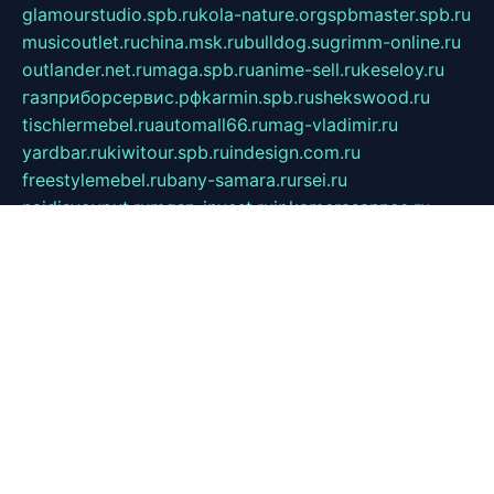
glamourstudio.spb.ru
kola-nature.org
spbmaster.spb.ru
musicoutlet.ru
china.msk.ru
bulldog.su
grimm-online.ru
outlander.net.ru
maga.spb.ru
anime-sell.ru
keseloy.ru
газприборсервис.рф
karmin.spb.ru
shekswood.ru
tischlermebel.ru
automall66.ru
mag-vladimir.ru
yardbar.ru
kiwitour.spb.ru
indesign.com.ru
freestylemebel.ru
bany-samara.ru
rsei.ru
naidisvoyput.ru
mgsn-invest.ru
ipkamerasannce.ru
alicante-house.ru
ibelka74.ru
cozyhouse.info
vlkargalev-studio.ru
700mb.ru
figura-ufa.ru
alina-live.ru
belarusiannews.ru
womenknow.ru
dos-vniimk.ru
sega.net.ru
dv.net.ru
phenomenonsofhistory.com
telesputnik.net.ru
wall.pp.ru
pylesosroidmi.ru
gtc-clan.ru
cligs.ru
bibikazap.ru
popova.org.ru
netwhistler.spb.ru
bellvil.ru
bonzon.ru
iss-vladik.ru
defiparis.net.ru
las-gryzas.ru
amku.ru
electednews.spb.ru
feather.org.ru
spar72.ru
tankiigri.ru
dominus.com.ru
ibtree.ru
sanykool.pp.ru
unixlib.org.ru