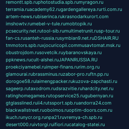
remontt.spb.ru
photostudia.spb.ru
myragon.ru
terramia.ru
academy62.ru
gardengallereya.ru
rti.com.ru
artem-news.ru
biserinca.ru
krasnodarkurort.com
imshowtv.ru
mebel-v-tule.ru
mobtopik.ru
pcsecurity.net.ru
tool-sib.ru
multimetrunit.ru
sp-tour.ru
fan-cs.ru
santeh-russia.ru
symbian9.net.ru
DSHAIR.RU
tmmotors.spb.ru
xjocuricopii.com
musavtomat.msk.ru
obustrojdom.ru
sovetcik.ru
ybaranovskaya.ru
ppknews.ru
cult-alshei.ru
JAPANRUSSIA.RU
proekciyamebel.ru
imper-finans.ru
rim.org.ru
glamourai.ru
brassminus.ru
zabor-pro.ru
ftn.pp.ru
dorogoe58.ru
laimengpacker.ru
kuzova-zapchasti.ru
sageerp.ru
taxodrom.ru
dsrazvitie.ru
hardcity.net.ru
ratinghomegames.ru
topservice25.ru
gubernyan.ru
gtglasslined.ru
ii4.ru
tssport.spb.ru
andorra24.com
blackwallstreet.ru
oboimos.ru
optim-doors.com.ru
ikuch.ru
nycr.org.ru
npa21.ru
vremya-ch.spb.ru
desert000.ru
ivtorgi.ru
ifiori.ru
catalog-statei.ru