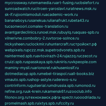
mycrossway.ru
temamedia.ru
art-fusing.ru
cbslefort.ru
sunroadwatch.ru
citroen-yaroslavl.ru
ratnews.msk.ru
sk-if.ru
joomlamoduli.ru
academic-work.ru
bananaboys.ru
sanekua.ru
lianafrukt.ru
beta43.ru
tucsonwoori.com
alex-translation.ru
avantgardeclinics.ru
noel.msk.ru
buylq.ru
aquas-spb.ru
vilnerivne.com
bobry-2.ru
vtoroe-solnce.ru
nickysheen.ru
clockmir.ru
huntercraft.ru
стройокт.рф
webpixels.ru
pczz.msk.su
petrodvorets.spb.ru
nsintermed.spb.ru
avtovirazh-24.ru
jazzq.ru
czecot.ru
cruizi.spb.ru
spasskaya.spb.ru
kniris.ru
vkpeople.com
maminy-mysli.ru
arionorel.ru
khuseniosif.ru
dotmediacup.spb.ru
mebel-tiraspol.ru
all-books.biz
vmauto.spb.ru
shop-astyle.ru
derevo-s.ru
contrinform.ru
gutserial.ru
mdrussia.spb.ru
monod.ru
refine.org.ru
uk-krein.ru
kamensk61.ru
zooclub.info
filonov.org.ru
технокамск.рф
ra-spectr.ru
ooodriada.ru
promelmash.spb.ru
ixtys.spb.ru
fccity.ru