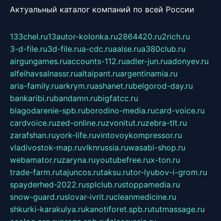
Актуальный каталог компаний по всей России
133chel.ru
13autor-kolonka.ru
2864420.ru
2rich.ru
3-d-file.ru
3d-file.ru
a-cdc.ru
aalse.ru
a380club.ru
airgungames.ru
accounts-112.ru
adler-jun.ru
adonyev.ru
alfeihavsalnassr.ru
altaipant.ru
argentinamia.ru
aria-family.ru
arkrym.ru
ashanet.ru
belgorod-day.ru
bankaribi.ru
bandamn.ru
bigfatcc.ru
blagodarenie-spb.ru
borodino-media.ru
card-voice.ru
cardvoice.ru
zed-online.ru
zvonitut.ru
zebra-tlt.ru
zarafshan.ru
york-life.ru
vintovoykompressor.ru
vladivostok-map.ru
vlknrussia.ru
wasabi-shop.ru
webamator.ru
zaryna.ru
youtubefree.ru
x-ton.ru
trade-farm.ru
tajuncos.ru
taksu.ru
tor-lyubov-i-grom.ru
spayderhed-2022.ru
splclub.ru
stoppamedia.ru
snow-guard.ru
slovar-ivrit.ru
cleanmedicine.ru
shkurki-karakulya.ru
kanotiforet.spb.ru
tutmassage.ru