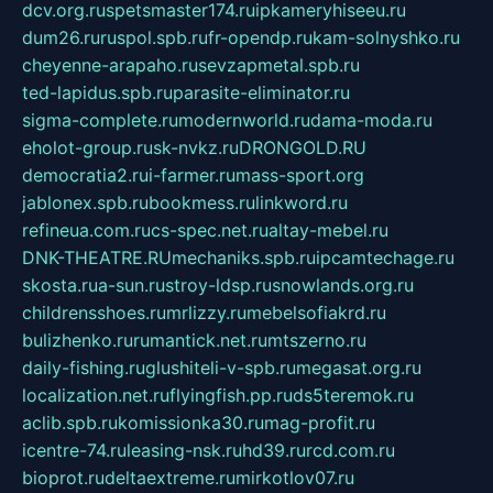
dcv.org.ru
spetsmaster174.ru
ipkameryhiseeu.ru
dum26.ru
ruspol.spb.ru
fr-opendp.ru
kam-solnyshko.ru
cheyenne-arapaho.ru
sevzapmetal.spb.ru
ted-lapidus.spb.ru
parasite-eliminator.ru
sigma-complete.ru
modernworld.ru
dama-moda.ru
eholot-group.ru
sk-nvkz.ru
DRONGOLD.RU
democratia2.ru
i-farmer.ru
mass-sport.org
jablonex.spb.ru
bookmess.ru
linkword.ru
refineua.com.ru
cs-spec.net.ru
altay-mebel.ru
DNK-THEATRE.RU
mechaniks.spb.ru
ipcamtechage.ru
skosta.ru
a-sun.ru
stroy-ldsp.ru
snowlands.org.ru
childrensshoes.ru
mrlizzy.ru
mebelsofiakrd.ru
bulizhenko.ru
rumantick.net.ru
mtszerno.ru
daily-fishing.ru
glushiteli-v-spb.ru
megasat.org.ru
localization.net.ru
flyingfish.pp.ru
ds5teremok.ru
aclib.spb.ru
komissionka30.ru
mag-profit.ru
icentre-74.ru
leasing-nsk.ru
hd39.ru
rcd.com.ru
bioprot.ru
deltaextreme.ru
mirkotlov07.ru