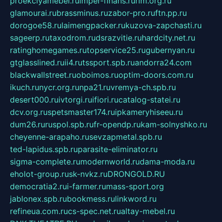
proekciyamebel.ru
imper-finans.ru
rim.org.ru
glamourai.ru
brassminus.ru
zabor-pro.ru
ftn.pp.ru
dorogoe58.ru
laimengpacker.ru
kuzova-zapchasti.ru
sageerp.ru
taxodrom.ru
dsrazvitie.ru
hardcity.net.ru
ratinghomegames.ru
topservice25.ru
gubernyan.ru
gtglasslined.ru
ii4.ru
tssport.spb.ru
andorra24.com
blackwallstreet.ru
oboimos.ru
optim-doors.com.ru
ikuch.ru
nycr.org.ru
npa21.ru
vremya-ch.spb.ru
desert000.ru
ivtorgi.ru
ifiori.ru
catalog-statei.ru
dcv.org.ru
spetsmaster174.ru
ipkameryhiseeu.ru
dum26.ru
ruspol.spb.ru
fr-opendp.ru
kam-solnyshko.ru
cheyenne-arapaho.ru
sevzapmetal.spb.ru
ted-lapidus.spb.ru
parasite-eliminator.ru
sigma-complete.ru
modernworld.ru
dama-moda.ru
eholot-group.ru
sk-nvkz.ru
DRONGOLD.RU
democratia2.ru
i-farmer.ru
mass-sport.org
jablonex.spb.ru
bookmess.ru
linkword.ru
refineua.com.ru
cs-spec.net.ru
altay-mebel.ru