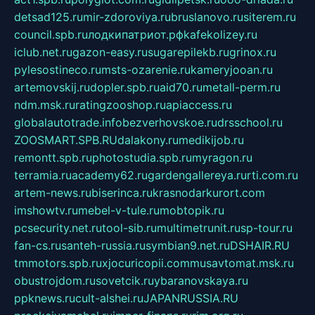
detsad125.ru
mir-zdoroviya.ru
bruslanovo.ru
siterem.ru
council.spb.ru
лодкипатриот.рф
kafekolizey.ru
iclub.net.ru
gazon-easy.ru
sugarepilekb.ru
grinox.ru
pylesostineco.ru
msts-ozarenie.ru
kameryjooan.ru
artemovskij.ru
dopler.spb.ru
aid70.ru
metall-perm.ru
ndm.msk.ru
ratingzooshop.ru
apiaccess.ru
globalautotrade.info
bezverhovskoe.ru
drsschool.ru
ZOOSMART.SPB.RU
dalakony.ru
medikijob.ru
remontt.spb.ru
photostudia.spb.ru
myragon.ru
terramia.ru
academy62.ru
gardengallereya.ru
rti.com.ru
artem-news.ru
biserinca.ru
krasnodarkurort.com
imshowtv.ru
mebel-v-tule.ru
mobtopik.ru
pcsecurity.net.ru
tool-sib.ru
multimetrunit.ru
sp-tour.ru
fan-cs.ru
santeh-russia.ru
symbian9.net.ru
DSHAIR.RU
tmmotors.spb.ru
xjocuricopii.com
musavtomat.msk.ru
obustrojdom.ru
sovetcik.ru
ybaranovskaya.ru
ppknews.ru
cult-alshei.ru
JAPANRUSSIA.RU