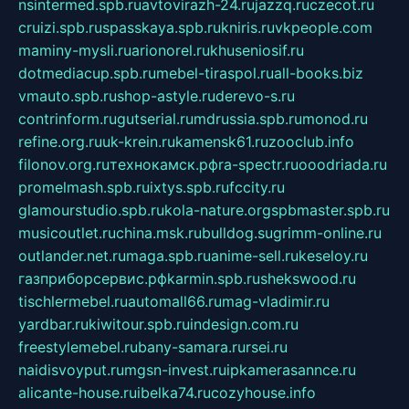
nsintermed.spb.ru
avtovirazh-24.ru
jazzq.ru
czecot.ru
cruizi.spb.ru
spasskaya.spb.ru
kniris.ru
vkpeople.com
maminy-mysli.ru
arionorel.ru
khuseniosif.ru
dotmediacup.spb.ru
mebel-tiraspol.ru
all-books.biz
vmauto.spb.ru
shop-astyle.ru
derevo-s.ru
contrinform.ru
gutserial.ru
mdrussia.spb.ru
monod.ru
refine.org.ru
uk-krein.ru
kamensk61.ru
zooclub.info
filonov.org.ru
технокамск.рф
ra-spectr.ru
ooodriada.ru
promelmash.spb.ru
ixtys.spb.ru
fccity.ru
glamourstudio.spb.ru
kola-nature.org
spbmaster.spb.ru
musicoutlet.ru
china.msk.ru
bulldog.su
grimm-online.ru
outlander.net.ru
maga.spb.ru
anime-sell.ru
keseloy.ru
газприборсервис.рф
karmin.spb.ru
shekswood.ru
tischlermebel.ru
automall66.ru
mag-vladimir.ru
yardbar.ru
kiwitour.spb.ru
indesign.com.ru
freestylemebel.ru
bany-samara.ru
rsei.ru
naidisvoyput.ru
mgsn-invest.ru
ipkamerasannce.ru
alicante-house.ru
ibelka74.ru
cozyhouse.info