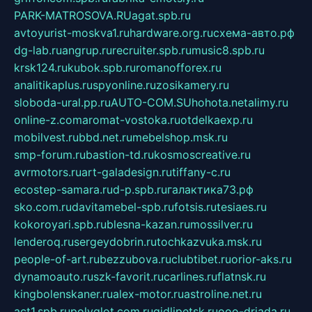
PARK-MATROSOVA.RU
agat.spb.ru
avtoyurist-moskva1.ru
hardware.org.ru
схема-авто.рф
dg-lab.ru
angrup.ru
recruiter.spb.ru
music8.spb.ru
krsk124.ru
kubok.spb.ru
romanofforex.ru
analitikaplus.ru
spyonline.ru
zosikamery.ru
sloboda-ural.pp.ru
AUTO-COM.SU
hohota.net
alimy.ru
online-z.com
aromat-vostoka.ru
otdelkaexp.ru
mobilvest.ru
bbd.net.ru
mebelshop.msk.ru
smp-forum.ru
bastion-td.ru
kosmoscreative.ru
avrmotors.ru
art-galadesign.ru
tiffany-c.ru
ecostep-samara.ru
d-p.spb.ru
галактика73.рф
sko.com.ru
davitamebel-spb.ru
fotsis.ru
tesiaes.ru
kokoroyari.spb.ru
blesna-kazan.ru
mossilver.ru
lenderoq.ru
sergeydobrin.ru
tochkazvuka.msk.ru
people-of-art.ru
bezzubova.ru
clubtibet.ru
orior-aks.ru
dynamoauto.ru
szk-favorit.ru
carlines.ru
flatnsk.ru
kingbolenskaner.ru
alex-motor.ru
astroline.net.ru
act1.spb.ru
polyglot.com.ru
gidlipetsk.ru
ooo-driada.ru