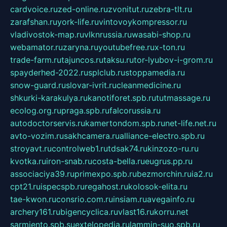
cardvoice.ru
zed-online.ru
zvonitut.ru
zebra-tlt.ru
zarafshan.ru
york-life.ru
vintovoykompressor.ru
vladivostok-map.ru
vlknrussia.ru
wasabi-shop.ru
webamator.ru
zaryna.ru
youtubefree.ru
x-ton.ru
trade-farm.ru
tajuncos.ru
taksu.ru
tor-lyubov-i-grom.ru
spayderhed-2022.ru
splclub.ru
stoppamedia.ru
snow-guard.ru
slovar-ivrit.ru
cleanmedicine.ru
shkurki-karakulya.ru
kanotiforet.spb.ru
tutmassage.ru
ecolog.org.ru
praga.spb.ru
falcorussia.ru
autodoctorservis.ru
kamertondom.spb.ru
net-life.net.ru
avto-vozim.ru
sakhcamera.ru
alliance-electro.spb.ru
stroyavt.ru
controlweb1.ru
tdsak74.ru
kinzozo-ru.ru
kvotka.ru
iron-snab.ru
costa-bella.ru
eugrus.pp.ru
associaciya39.ru
primexpo.spb.ru
bezmorchin.ru
ia2.ru
cpt21.ru
ispecspb.ru
regahost.ru
kolosok-elita.ru
tae-kwon.ru
consrio.com.ru
insiam.ru
avegainfo.ru
archery161.ru
bigencyclica.ru
vlast16.ru
korru.net
sarmiento.spb.su
extelopedia.ru
lammin-suo.spb.ru