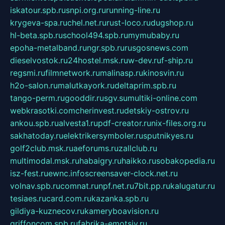
iskatour.spb.ru
snpi.org.ru
running-line.ru
krygeva-spa.ru
chel.net.ru
rust-loco.ru
dugshop.ru
hl-beta.spb.ru
school494.spb.ru
mymubaby.ru
epoha-metalband.ru
ngr.spb.ru
rusgosnews.com
dieselvostok.ru
24hostel.msk.ru
w-dev.ru
f-ship.ru
regsmi.ru
filmnetwork.ru
malinasp.ru
kinosvin.ru
h2o-salon.ru
malutkayork.ru
deltaprim.spb.ru
tango-perm.ru
gooddir.ru
sgv.su
multiki-online.com
webkrasotki.com
cherinvest.ru
detskiy-ostrov.ru
ankou.spb.ru
alvesta1.ru
pdf-creator.ru
nix-files.org.ru
sakhatoday.ru
elektrikersymboler.ru
sputnikyes.ru
golf2club.msk.ru
aeforums.ru
zallclub.ru
multimodal.msk.ru
habaigry.ru
haikko.ru
sobakopedia.ru
isz-fest.ru
ewnc.info
screensaver-clock.net.ru
volnav.spb.ru
comnat.ru
npf.net.ru
7bit.pp.ru
kalugatur.ru
tesiaes.ru
card.com.ru
kazanka.spb.ru
gildiya-kuznecov.ru
kameryboavision.ru
griffoncom.spb.ru
fabrika-emotsiy.ru