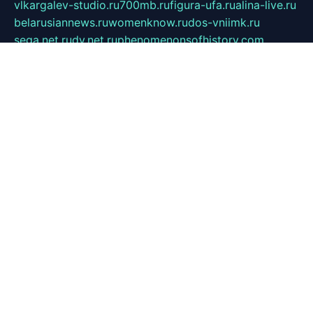
vlkargalev-studio.ru
700mb.ru
figura-ufa.ru
alina-live.ru
belarusiannews.ru
womenknow.ru
dos-vniimk.ru
sega.net.ru
dv.net.ru
phenomenonsofhistory.com
telesputnik.net.ru
wall.pp.ru
pylesosroidmi.ru
gtc-clan.ru
cligs.ru
bibikazap.ru
popova.org.ru
netwhistler.spb.ru
bellvil.ru
bonzon.ru
iss-vladik.ru
defiparis.net.ru
las-gryzas.ru
amku.ru
electednews.spb.ru
feather.org.ru
spar72.ru
tankiigri.ru
dominus.com.ru
ibtree.ru
sanykool.pp.ru
unixlib.org.ru
menatep.spb.ru
gartenterrassen.ru
printeka.ru
skvozilka.com.ru
parkovka-pub.ru
lovemobi.ru
art-ru.ru
emulatorz.com.ru
alucomp.com.ru
tatforum.com.ru
alternativa-profi.ru
dermakler.ru
artsurvey.ru
aredir.ru
khimspas.ru
centr-maxi.ru
2018r.ru
bort-stomer-defort.ru
professional2.ru
gibsons.ru
artselena.ru
art-pilot.ru
ingredient.spb.ru
npfpolimer.spb.ru
argentum.spb.ru
hom-edu.ru
af-num.ru
cashadvanceamericasev.org
trexp.spb.ru