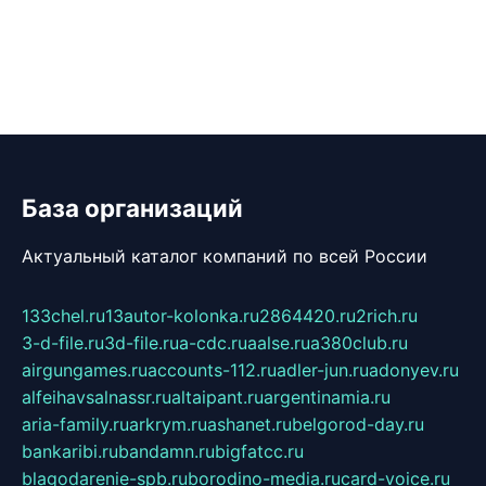
База организаций
Актуальный каталог компаний по всей России
133chel.ru
13autor-kolonka.ru
2864420.ru
2rich.ru
3-d-file.ru
3d-file.ru
a-cdc.ru
aalse.ru
a380club.ru
airgungames.ru
accounts-112.ru
adler-jun.ru
adonyev.ru
alfeihavsalnassr.ru
altaipant.ru
argentinamia.ru
aria-family.ru
arkrym.ru
ashanet.ru
belgorod-day.ru
bankaribi.ru
bandamn.ru
bigfatcc.ru
blagodarenie-spb.ru
borodino-media.ru
card-voice.ru