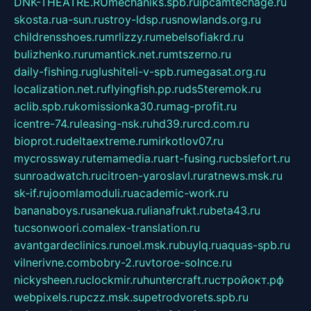
DNK-THEATRE.RU
mechaniks.spb.ru
ipcamtechage.ru
skosta.ru
a-sun.ru
stroy-ldsp.ru
snowlands.org.ru
childrensshoes.ru
mrlizzy.ru
mebelsofiakrd.ru
bulizhenko.ru
rumantick.net.ru
mtszerno.ru
daily-fishing.ru
glushiteli-v-spb.ru
megasat.org.ru
localization.net.ru
flyingfish.pp.ru
ds5teremok.ru
aclib.spb.ru
komissionka30.ru
mag-profit.ru
icentre-74.ru
leasing-nsk.ru
hd39.ru
rcd.com.ru
bioprot.ru
deltaextreme.ru
mirkotlov07.ru
mycrossway.ru
temamedia.ru
art-fusing.ru
cbslefort.ru
sunroadwatch.ru
citroen-yaroslavl.ru
ratnews.msk.ru
sk-if.ru
joomlamoduli.ru
academic-work.ru
bananaboys.ru
sanekua.ru
lianafrukt.ru
beta43.ru
tucsonwoori.com
alex-translation.ru
avantgardeclinics.ru
noel.msk.ru
buylq.ru
aquas-spb.ru
vilnerivne.com
bobry-2.ru
vtoroe-solnce.ru
nickysheen.ru
clockmir.ru
huntercraft.ru
стройокт.рф
webpixels.ru
pczz.msk.su
petrodvorets.spb.ru