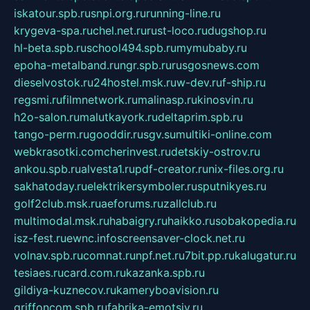
iskatour.spb.ru
snpi.org.ru
running-line.ru
krygeva-spa.ru
chel.net.ru
rust-loco.ru
dugshop.ru
hl-beta.spb.ru
school494.spb.ru
mymubaby.ru
epoha-metalband.ru
ngr.spb.ru
rusgosnews.com
dieselvostok.ru
24hostel.msk.ru
w-dev.ru
f-ship.ru
regsmi.ru
filmnetwork.ru
malinasp.ru
kinosvin.ru
h2o-salon.ru
malutkayork.ru
deltaprim.spb.ru
tango-perm.ru
gooddir.ru
sgv.su
multiki-online.com
webkrasotki.com
cherinvest.ru
detskiy-ostrov.ru
ankou.spb.ru
alvesta1.ru
pdf-creator.ru
nix-files.org.ru
sakhatoday.ru
elektrikersymboler.ru
sputnikyes.ru
golf2club.msk.ru
aeforums.ru
zallclub.ru
multimodal.msk.ru
habaigry.ru
haikko.ru
sobakopedia.ru
isz-fest.ru
ewnc.info
screensaver-clock.net.ru
volnav.spb.ru
comnat.ru
npf.net.ru
7bit.pp.ru
kalugatur.ru
tesiaes.ru
card.com.ru
kazanka.spb.ru
gildiya-kuznecov.ru
kameryboavision.ru
griffoncom.spb.ru
fabrika-emotsiy.ru