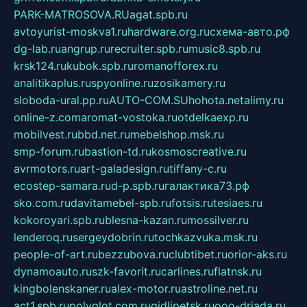
PARK-MATROSOVA.RU
agat.spb.ru
avtoyurist-moskva1.ru
hardware.org.ru
схема-авто.рф
dg-lab.ru
angrup.ru
recruiter.spb.ru
music8.spb.ru
krsk124.ru
kubok.spb.ru
romanofforex.ru
analitikaplus.ru
spyonline.ru
zosikamery.ru
sloboda-ural.pp.ru
AUTO-COM.SU
hohota.net
alimy.ru
online-z.com
aromat-vostoka.ru
otdelkaexp.ru
mobilvest.ru
bbd.net.ru
mebelshop.msk.ru
smp-forum.ru
bastion-td.ru
kosmoscreative.ru
avrmotors.ru
art-galadesign.ru
tiffany-c.ru
ecostep-samara.ru
d-p.spb.ru
галактика73.рф
sko.com.ru
davitamebel-spb.ru
fotsis.ru
tesiaes.ru
kokoroyari.spb.ru
blesna-kazan.ru
mossilver.ru
lenderoq.ru
sergeydobrin.ru
tochkazvuka.msk.ru
people-of-art.ru
bezzubova.ru
clubtibet.ru
orior-aks.ru
dynamoauto.ru
szk-favorit.ru
carlines.ru
flatnsk.ru
kingbolenskaner.ru
alex-motor.ru
astroline.net.ru
act1.spb.ru
polyglot.com.ru
gidlipetsk.ru
ooo-driada.ru