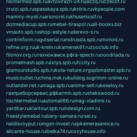
nsintermed.spb.ru
avtovirazh-24.ru
jazzq.ru
czecot.ru
cruizi.spb.ru
spasskaya.spb.ru
kniris.ru
vkpeople.com
maminy-mysli.ru
arionorel.ru
khuseniosif.ru
dotmediacup.spb.ru
mebel-tiraspol.ru
all-books.biz
vmauto.spb.ru
shop-astyle.ru
derevo-s.ru
contrinform.ru
gutserial.ru
mdrussia.spb.ru
monod.ru
refine.org.ru
uk-krein.ru
kamensk61.ru
zooclub.info
filonov.org.ru
технокамск.рф
ra-spectr.ru
ooodriada.ru
promelmash.spb.ru
ixtys.spb.ru
fccity.ru
glamourstudio.spb.ru
kola-nature.org
spbmaster.spb.ru
musicoutlet.ru
china.msk.ru
bulldog.su
grimm-online.ru
outlander.net.ru
maga.spb.ru
anime-sell.ru
keseloy.ru
газприборсервис.рф
karmin.spb.ru
shekswood.ru
tischlermebel.ru
automall66.ru
mag-vladimir.ru
yardbar.ru
kiwitour.spb.ru
indesign.com.ru
freestylemebel.ru
bany-samara.ru
rsei.ru
naidisvoyput.ru
mgsn-invest.ru
ipkamerasannce.ru
alicante-house.ru
ibelka74.ru
cozyhouse.info