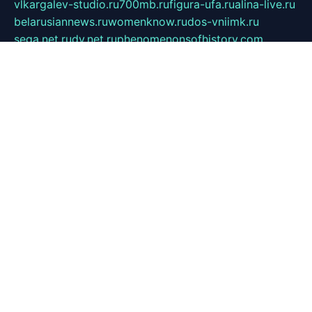
vlkargalev-studio.ru
700mb.ru
figura-ufa.ru
alina-live.ru
belarusiannews.ru
womenknow.ru
dos-vniimk.ru
sega.net.ru
dv.net.ru
phenomenonsofhistory.com
telesputnik.net.ru
wall.pp.ru
pylesosroidmi.ru
gtc-clan.ru
cligs.ru
bibikazap.ru
popova.org.ru
netwhistler.spb.ru
bellvil.ru
bonzon.ru
iss-vladik.ru
defiparis.net.ru
las-gryzas.ru
amku.ru
electednews.spb.ru
feather.org.ru
spar72.ru
tankiigri.ru
dominus.com.ru
ibtree.ru
sanykool.pp.ru
unixlib.org.ru
menatep.spb.ru
gartenterrassen.ru
printeka.ru
skvozilka.com.ru
parkovka-pub.ru
lovemobi.ru
art-ru.ru
emulatorz.com.ru
alucomp.com.ru
tatforum.com.ru
alternativa-profi.ru
dermakler.ru
artsurvey.ru
aredir.ru
khimspas.ru
centr-maxi.ru
2018r.ru
bort-stomer-defort.ru
professional2.ru
gibsons.ru
artselena.ru
art-pilot.ru
ingredient.spb.ru
npfpolimer.spb.ru
argentum.spb.ru
hom-edu.ru
af-num.ru
cashadvanceamericasev.org
trexp.spb.ru