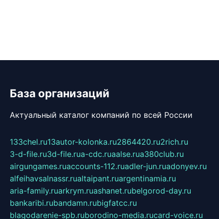
База организаций
Актуальный каталог компаний по всей России
133chel.ru
13autor-kolonka.ru
2864420.ru
2rich.ru
3-d-file.ru
3d-file.ru
a-cdc.ru
aalse.ru
a380club.ru
airgungames.ru
accounts-112.ru
adler-jun.ru
adonyev.ru
alfeihavsalnassr.ru
altaipant.ru
argentinamia.ru
aria-family.ru
arkrym.ru
ashanet.ru
belgorod-day.ru
bankaribi.ru
bandamn.ru
bigfatcc.ru
blagodarenie-spb.ru
borodino-media.ru
card-voice.ru