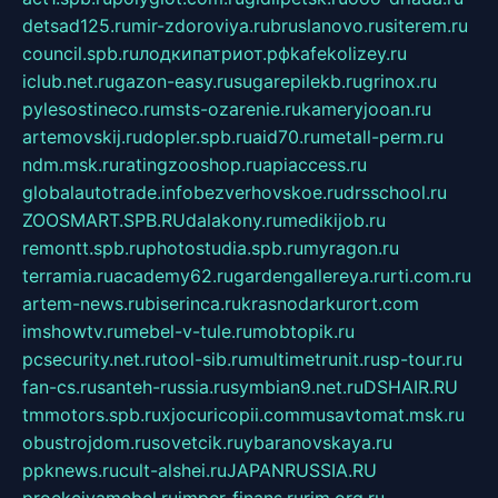
detsad125.ru
mir-zdoroviya.ru
bruslanovo.ru
siterem.ru
council.spb.ru
лодкипатриот.рф
kafekolizey.ru
iclub.net.ru
gazon-easy.ru
sugarepilekb.ru
grinox.ru
pylesostineco.ru
msts-ozarenie.ru
kameryjooan.ru
artemovskij.ru
dopler.spb.ru
aid70.ru
metall-perm.ru
ndm.msk.ru
ratingzooshop.ru
apiaccess.ru
globalautotrade.info
bezverhovskoe.ru
drsschool.ru
ZOOSMART.SPB.RU
dalakony.ru
medikijob.ru
remontt.spb.ru
photostudia.spb.ru
myragon.ru
terramia.ru
academy62.ru
gardengallereya.ru
rti.com.ru
artem-news.ru
biserinca.ru
krasnodarkurort.com
imshowtv.ru
mebel-v-tule.ru
mobtopik.ru
pcsecurity.net.ru
tool-sib.ru
multimetrunit.ru
sp-tour.ru
fan-cs.ru
santeh-russia.ru
symbian9.net.ru
DSHAIR.RU
tmmotors.spb.ru
xjocuricopii.com
musavtomat.msk.ru
obustrojdom.ru
sovetcik.ru
ybaranovskaya.ru
ppknews.ru
cult-alshei.ru
JAPANRUSSIA.RU