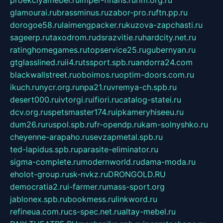
proekciyamebel.ru
imper-finans.ru
rim.org.ru
glamourai.ru
brassminus.ru
zabor-pro.ru
ftn.pp.ru
dorogoe58.ru
laimengpacker.ru
kuzova-zapchasti.ru
sageerp.ru
taxodrom.ru
dsrazvitie.ru
hardcity.net.ru
ratinghomegames.ru
topservice25.ru
gubernyan.ru
gtglasslined.ru
ii4.ru
tssport.spb.ru
andorra24.com
blackwallstreet.ru
oboimos.ru
optim-doors.com.ru
ikuch.ru
nycr.org.ru
npa21.ru
vremya-ch.spb.ru
desert000.ru
ivtorgi.ru
ifiori.ru
catalog-statei.ru
dcv.org.ru
spetsmaster174.ru
ipkameryhiseeu.ru
dum26.ru
ruspol.spb.ru
fr-opendp.ru
kam-solnyshko.ru
cheyenne-arapaho.ru
sevzapmetal.spb.ru
ted-lapidus.spb.ru
parasite-eliminator.ru
sigma-complete.ru
modernworld.ru
dama-moda.ru
eholot-group.ru
sk-nvkz.ru
DRONGOLD.RU
democratia2.ru
i-farmer.ru
mass-sport.org
jablonex.spb.ru
bookmess.ru
linkword.ru
refineua.com.ru
cs-spec.net.ru
altay-mebel.ru