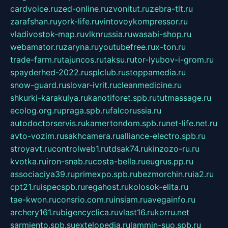
cardvoice.ru
zed-online.ru
zvonitut.ru
zebra-tlt.ru
zarafshan.ru
york-life.ru
vintovoykompressor.ru
vladivostok-map.ru
vlknrussia.ru
wasabi-shop.ru
webamator.ru
zaryna.ru
youtubefree.ru
x-ton.ru
trade-farm.ru
tajuncos.ru
taksu.ru
tor-lyubov-i-grom.ru
spayderhed-2022.ru
splclub.ru
stoppamedia.ru
snow-guard.ru
slovar-ivrit.ru
cleanmedicine.ru
shkurki-karakulya.ru
kanotiforet.spb.ru
tutmassage.ru
ecolog.org.ru
praga.spb.ru
falcorussia.ru
autodoctorservis.ru
kamertondom.spb.ru
net-life.net.ru
avto-vozim.ru
sakhcamera.ru
alliance-electro.spb.ru
stroyavt.ru
controlweb1.ru
tdsak74.ru
kinzozo-ru.ru
kvotka.ru
iron-snab.ru
costa-bella.ru
eugrus.pp.ru
associaciya39.ru
primexpo.spb.ru
bezmorchin.ru
ia2.ru
cpt21.ru
ispecspb.ru
regahost.ru
kolosok-elita.ru
tae-kwon.ru
consrio.com.ru
insiam.ru
avegainfo.ru
archery161.ru
bigencyclica.ru
vlast16.ru
korru.net
sarmiento.spb.su
extelopedia.ru
lammin-suo.spb.ru