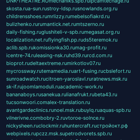
DNK-THEATRE.RU
mechaniks.spb.ru
ipcamtechage.ru
skosta.ru
a-sun.ru
stroy-ldsp.ru
snowlands.org.ru
childrensshoes.ru
mrlizzy.ru
mebelsofiakrd.ru
bulizhenko.ru
rumantick.net.ru
mtszerno.ru
daily-fishing.ru
glushiteli-v-spb.ru
megasat.org.ru
localization.net.ru
flyingfish.pp.ru
ds5teremok.ru
aclib.spb.ru
komissionka30.ru
mag-profit.ru
icentre-74.ru
leasing-nsk.ru
hd39.ru
rcd.com.ru
bioprot.ru
deltaextreme.ru
mirkotlov07.ru
mycrossway.ru
temamedia.ru
art-fusing.ru
cbslefort.ru
sunroadwatch.ru
citroen-yaroslavl.ru
ratnews.msk.ru
sk-if.ru
joomlamoduli.ru
academic-work.ru
bananaboys.ru
sanekua.ru
lianafrukt.ru
beta43.ru
tucsonwoori.com
alex-translation.ru
avantgardeclinics.ru
noel.msk.ru
buylq.ru
aquas-spb.ru
vilnerivne.com
bobry-2.ru
vtoroe-solnce.ru
nickysheen.ru
clockmir.ru
huntercraft.ru
стройокт.рф
webpixels.ru
pczz.msk.su
petrodvorets.spb.ru