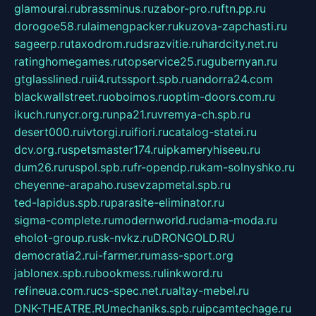
glamourai.ru
brassminus.ru
zabor-pro.ru
ftn.pp.ru
dorogoe58.ru
laimengpacker.ru
kuzova-zapchasti.ru
sageerp.ru
taxodrom.ru
dsrazvitie.ru
hardcity.net.ru
ratinghomegames.ru
topservice25.ru
gubernyan.ru
gtglasslined.ru
ii4.ru
tssport.spb.ru
andorra24.com
blackwallstreet.ru
oboimos.ru
optim-doors.com.ru
ikuch.ru
nycr.org.ru
npa21.ru
vremya-ch.spb.ru
desert000.ru
ivtorgi.ru
ifiori.ru
catalog-statei.ru
dcv.org.ru
spetsmaster174.ru
ipkameryhiseeu.ru
dum26.ru
ruspol.spb.ru
fr-opendp.ru
kam-solnyshko.ru
cheyenne-arapaho.ru
sevzapmetal.spb.ru
ted-lapidus.spb.ru
parasite-eliminator.ru
sigma-complete.ru
modernworld.ru
dama-moda.ru
eholot-group.ru
sk-nvkz.ru
DRONGOLD.RU
democratia2.ru
i-farmer.ru
mass-sport.org
jablonex.spb.ru
bookmess.ru
linkword.ru
refineua.com.ru
cs-spec.net.ru
altay-mebel.ru
DNK-THEATRE.RU
mechaniks.spb.ru
ipcamtechage.ru