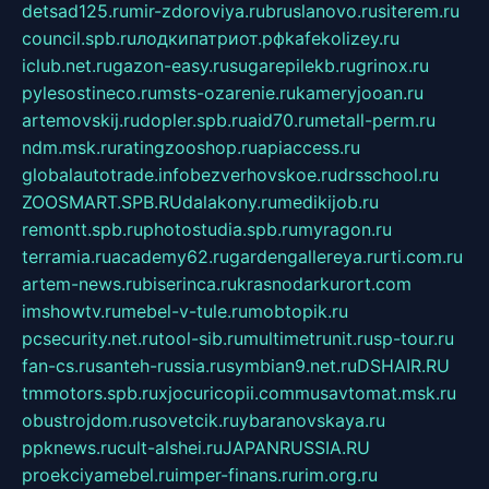
detsad125.ru
mir-zdoroviya.ru
bruslanovo.ru
siterem.ru
council.spb.ru
лодкипатриот.рф
kafekolizey.ru
iclub.net.ru
gazon-easy.ru
sugarepilekb.ru
grinox.ru
pylesostineco.ru
msts-ozarenie.ru
kameryjooan.ru
artemovskij.ru
dopler.spb.ru
aid70.ru
metall-perm.ru
ndm.msk.ru
ratingzooshop.ru
apiaccess.ru
globalautotrade.info
bezverhovskoe.ru
drsschool.ru
ZOOSMART.SPB.RU
dalakony.ru
medikijob.ru
remontt.spb.ru
photostudia.spb.ru
myragon.ru
terramia.ru
academy62.ru
gardengallereya.ru
rti.com.ru
artem-news.ru
biserinca.ru
krasnodarkurort.com
imshowtv.ru
mebel-v-tule.ru
mobtopik.ru
pcsecurity.net.ru
tool-sib.ru
multimetrunit.ru
sp-tour.ru
fan-cs.ru
santeh-russia.ru
symbian9.net.ru
DSHAIR.RU
tmmotors.spb.ru
xjocuricopii.com
musavtomat.msk.ru
obustrojdom.ru
sovetcik.ru
ybaranovskaya.ru
ppknews.ru
cult-alshei.ru
JAPANRUSSIA.RU
proekciyamebel.ru
imper-finans.ru
rim.org.ru