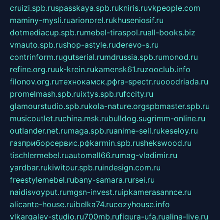
cruizi.spb.ru
spasskaya.spb.ru
kniris.ru
vkpeople.com
maminy-mysli.ru
arionorel.ru
khuseniosif.ru
dotmediacup.spb.ru
mebel-tiraspol.ru
all-books.biz
vmauto.spb.ru
shop-astyle.ru
derevo-s.ru
contrinform.ru
gutserial.ru
mdrussia.spb.ru
monod.ru
refine.org.ru
uk-krein.ru
kamensk61.ru
zooclub.info
filonov.org.ru
технокамск.рф
ra-spectr.ru
ooodriada.ru
promelmash.spb.ru
ixtys.spb.ru
fccity.ru
glamourstudio.spb.ru
kola-nature.org
spbmaster.spb.ru
musicoutlet.ru
china.msk.ru
bulldog.su
grimm-online.ru
outlander.net.ru
maga.spb.ru
anime-sell.ru
keseloy.ru
газприборсервис.рф
karmin.spb.ru
shekswood.ru
tischlermebel.ru
automall66.ru
mag-vladimir.ru
yardbar.ru
kiwitour.spb.ru
indesign.com.ru
freestylemebel.ru
bany-samara.ru
rsei.ru
naidisvoyput.ru
mgsn-invest.ru
ipkamerasannce.ru
alicante-house.ru
ibelka74.ru
cozyhouse.info
vlkargalev-studio.ru
700mb.ru
figura-ufa.ru
alina-live.ru