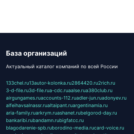
База организаций
Актуальный каталог компаний по всей России
133chel.ru
13autor-kolonka.ru
2864420.ru
2rich.ru
3-d-file.ru
3d-file.ru
a-cdc.ru
aalse.ru
a380club.ru
airgungames.ru
accounts-112.ru
adler-jun.ru
adonyev.ru
alfeihavsalnassr.ru
altaipant.ru
argentinamia.ru
aria-family.ru
arkrym.ru
ashanet.ru
belgorod-day.ru
bankaribi.ru
bandamn.ru
bigfatcc.ru
blagodarenie-spb.ru
borodino-media.ru
card-voice.ru