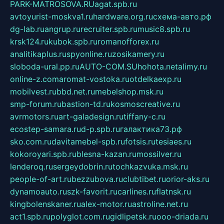
PARK-MATROSOVA.RU
agat.spb.ru
avtoyurist-moskva1.ru
hardware.org.ru
схема-авто.рф
dg-lab.ru
angrup.ru
recruiter.spb.ru
music8.spb.ru
krsk124.ru
kubok.spb.ru
romanofforex.ru
analitikaplus.ru
spyonline.ru
zosikamery.ru
sloboda-ural.pp.ru
AUTO-COM.SU
hohota.net
alimy.ru
online-z.com
aromat-vostoka.ru
otdelkaexp.ru
mobilvest.ru
bbd.net.ru
mebelshop.msk.ru
smp-forum.ru
bastion-td.ru
kosmoscreative.ru
avrmotors.ru
art-galadesign.ru
tiffany-c.ru
ecostep-samara.ru
d-p.spb.ru
галактика73.рф
sko.com.ru
davitamebel-spb.ru
fotsis.ru
tesiaes.ru
kokoroyari.spb.ru
blesna-kazan.ru
mossilver.ru
lenderoq.ru
sergeydobrin.ru
tochkazvuka.msk.ru
people-of-art.ru
bezzubova.ru
clubtibet.ru
orior-aks.ru
dynamoauto.ru
szk-favorit.ru
carlines.ru
flatnsk.ru
kingbolenskaner.ru
alex-motor.ru
astroline.net.ru
act1.spb.ru
polyglot.com.ru
gidlipetsk.ru
ooo-driada.ru