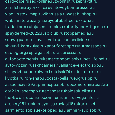
cardvoice.ru
zed-online.ru
zvonitut.ru
zebra-tlt.ru
zarafshan.ru
york-life.ru
vintovoykompressor.ru
vladivostok-map.ru
vlknrussia.ru
wasabi-shop.ru
webamator.ru
zaryna.ru
youtubefree.ru
x-ton.ru
trade-farm.ru
tajuncos.ru
taksu.ru
tor-lyubov-i-grom.ru
spayderhed-2022.ru
splclub.ru
stoppamedia.ru
snow-guard.ru
slovar-ivrit.ru
cleanmedicine.ru
shkurki-karakulya.ru
kanotiforet.spb.ru
tutmassage.ru
ecolog.org.ru
praga.spb.ru
falcorussia.ru
autodoctorservis.ru
kamertondom.spb.ru
net-life.net.ru
avto-vozim.ru
sakhcamera.ru
alliance-electro.spb.ru
stroyavt.ru
controlweb1.ru
tdsak74.ru
kinzozo-ru.ru
kvotka.ru
iron-snab.ru
costa-bella.ru
eugrus.pp.ru
associaciya39.ru
primexpo.spb.ru
bezmorchin.ru
ia2.ru
cpt21.ru
ispecspb.ru
regahost.ru
kolosok-elita.ru
tae-kwon.ru
consrio.com.ru
insiam.ru
avegainfo.ru
archery161.ru
bigencyclica.ru
vlast16.ru
korru.net
sarmiento.spb.su
extelopedia.ru
lammin-suo.spb.ru