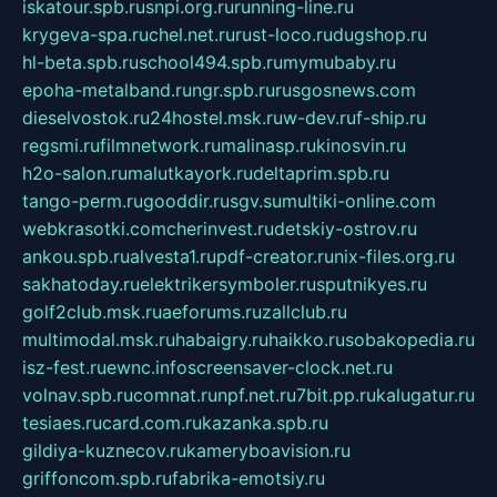
iskatour.spb.ru
snpi.org.ru
running-line.ru
krygeva-spa.ru
chel.net.ru
rust-loco.ru
dugshop.ru
hl-beta.spb.ru
school494.spb.ru
mymubaby.ru
epoha-metalband.ru
ngr.spb.ru
rusgosnews.com
dieselvostok.ru
24hostel.msk.ru
w-dev.ru
f-ship.ru
regsmi.ru
filmnetwork.ru
malinasp.ru
kinosvin.ru
h2o-salon.ru
malutkayork.ru
deltaprim.spb.ru
tango-perm.ru
gooddir.ru
sgv.su
multiki-online.com
webkrasotki.com
cherinvest.ru
detskiy-ostrov.ru
ankou.spb.ru
alvesta1.ru
pdf-creator.ru
nix-files.org.ru
sakhatoday.ru
elektrikersymboler.ru
sputnikyes.ru
golf2club.msk.ru
aeforums.ru
zallclub.ru
multimodal.msk.ru
habaigry.ru
haikko.ru
sobakopedia.ru
isz-fest.ru
ewnc.info
screensaver-clock.net.ru
volnav.spb.ru
comnat.ru
npf.net.ru
7bit.pp.ru
kalugatur.ru
tesiaes.ru
card.com.ru
kazanka.spb.ru
gildiya-kuznecov.ru
kameryboavision.ru
griffoncom.spb.ru
fabrika-emotsiy.ru