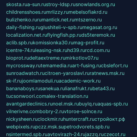
skosta.ru
a-sun.ru
stroy-ldsp.ru
snowlands.org.ru
childrensshoes.ru
mrlizzy.ru
mebelsofiakrd.ru
bulizhenko.ru
rumantick.net.ru
mtszerno.ru
daily-fishing.ru
glushiteli-v-spb.ru
megasat.org.ru
localization.net.ru
flyingfish.pp.ru
ds5teremok.ru
aclib.spb.ru
komissionka30.ru
mag-profit.ru
icentre-74.ru
leasing-nsk.ru
hd39.ru
rcd.com.ru
bioprot.ru
deltaextreme.ru
mirkotlov07.ru
mycrossway.ru
temamedia.ru
art-fusing.ru
cbslefort.ru
sunroadwatch.ru
citroen-yaroslavl.ru
ratnews.msk.ru
sk-if.ru
joomlamoduli.ru
academic-work.ru
bananaboys.ru
sanekua.ru
lianafrukt.ru
beta43.ru
tucsonwoori.com
alex-translation.ru
avantgardeclinics.ru
noel.msk.ru
buylq.ru
aquas-spb.ru
vilnerivne.com
bobry-2.ru
vtoroe-solnce.ru
nickysheen.ru
clockmir.ru
huntercraft.ru
стройокт.рф
webpixels.ru
pczz.msk.su
petrodvorets.spb.ru
nsintermed.spb.ru
avtovirazh-24.ru
jazzq.ru
czecot.ru