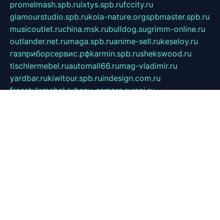
promelmash.spb.ru
ixtys.spb.ru
fccity.ru
glamourstudio.spb.ru
kola-nature.org
spbmaster.spb.ru
musicoutlet.ru
china.msk.ru
bulldog.su
grimm-online.ru
outlander.net.ru
maga.spb.ru
anime-sell.ru
keseloy.ru
газприборсервис.рф
karmin.spb.ru
shekswood.ru
tischlermebel.ru
automall66.ru
mag-vladimir.ru
yardbar.ru
kiwitour.spb.ru
indesign.com.ru
freestylemebel.ru
bany-samara.ru
rsei.ru
naidisvoyput.ru
mgsn-invest.ru
ipkamerasannce.ru
alicante-house.ru
ibelka74.ru
cozyhouse.info
vlkargalev-studio.ru
700mb.ru
figura-ufa.ru
alina-live.ru
belarusiannews.ru
womenknow.ru
dos-vniimk.ru
sega.net.ru
dv.net.ru
phenomenonsofhistory.com
telesputnik.net.ru
wall.pp.ru
pylesosroidmi.ru
gtc-clan.ru
cligs.ru
bibikazap.ru
popova.org.ru
netwhistler.spb.ru
bellvil.ru
bonzon.ru
iss-vladik.ru
defiparis.net.ru
las-gryzas.ru
amku.ru
electednews.spb.ru
feather.org.ru
spar72.ru
tankiigri.ru