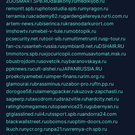
ZOOSMART.SPB.RU
dalakony.ru
medikijob.ru
remontt.spb.ru
photostudia.spb.ru
myragon.ru
terramia.ru
academy62.ru
gardengallereya.ru
rti.com.ru
artem-news.ru
biserinca.ru
krasnodarkurort.com
imshowtv.ru
mebel-v-tule.ru
mobtopik.ru
pcsecurity.net.ru
tool-sib.ru
multimetrunit.ru
sp-tour.ru
fan-cs.ru
santeh-russia.ru
symbian9.net.ru
DSHAIR.RU
tmmotors.spb.ru
xjocuricopii.com
musavtomat.msk.ru
obustrojdom.ru
sovetcik.ru
ybaranovskaya.ru
ppknews.ru
cult-alshei.ru
JAPANRUSSIA.RU
proekciyamebel.ru
imper-finans.ru
rim.org.ru
glamourai.ru
brassminus.ru
zabor-pro.ru
ftn.pp.ru
dorogoe58.ru
laimengpacker.ru
kuzova-zapchasti.ru
sageerp.ru
taxodrom.ru
dsrazvitie.ru
hardcity.net.ru
ratinghomegames.ru
topservice25.ru
gubernyan.ru
gtglasslined.ru
ii4.ru
tssport.spb.ru
andorra24.com
blackwallstreet.ru
oboimos.ru
optim-doors.com.ru
ikuch.ru
nycr.org.ru
npa21.ru
vremya-ch.spb.ru