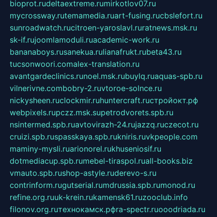
bioprot.ru
deltaextreme.ru
mirkotlov07.ru
mycrossway.ru
temamedia.ru
art-fusing.ru
cbslefort.ru
sunroadwatch.ru
citroen-yaroslavl.ru
ratnews.msk.ru
sk-if.ru
joomlamoduli.ru
academic-work.ru
bananaboys.ru
sanekua.ru
lianafrukt.ru
beta43.ru
tucsonwoori.com
alex-translation.ru
avantgardeclinics.ru
noel.msk.ru
buylq.ru
aquas-spb.ru
vilnerivne.com
bobry-2.ru
vtoroe-solnce.ru
nickysheen.ru
clockmir.ru
huntercraft.ru
стройокт.рф
webpixels.ru
pczz.msk.su
petrodvorets.spb.ru
nsintermed.spb.ru
avtovirazh-24.ru
jazzq.ru
czecot.ru
cruizi.spb.ru
spasskaya.spb.ru
kniris.ru
vkpeople.com
maminy-mysli.ru
arionorel.ru
khuseniosif.ru
dotmediacup.spb.ru
mebel-tiraspol.ru
all-books.biz
vmauto.spb.ru
shop-astyle.ru
derevo-s.ru
contrinform.ru
gutserial.ru
mdrussia.spb.ru
monod.ru
refine.org.ru
uk-krein.ru
kamensk61.ru
zooclub.info
filonov.org.ru
технокамск.рф
ra-spectr.ru
ooodriada.ru