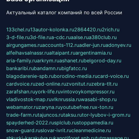
Актуальный каталог компаний по всей России
133chel.ru
13autor-kolonka.ru
2864420.ru
2rich.ru
3-d-file.ru
3d-file.ru
a-cdc.ru
aalse.ru
a380club.ru
airgungames.ru
accounts-112.ru
adler-jun.ru
adonyev.ru
alfeihavsalnassr.ru
altaipant.ru
argentinamia.ru
aria-family.ru
arkrym.ru
ashanet.ru
belgorod-day.ru
bankaribi.ru
bandamn.ru
bigfatcc.ru
blagodarenie-spb.ru
borodino-media.ru
card-voice.ru
cardvoice.ru
zed-online.ru
zvonitut.ru
zebra-tlt.ru
zarafshan.ru
york-life.ru
vintovoykompressor.ru
vladivostok-map.ru
vlknrussia.ru
wasabi-shop.ru
webamator.ru
zaryna.ru
youtubefree.ru
x-ton.ru
trade-farm.ru
tajuncos.ru
taksu.ru
tor-lyubov-i-grom.ru
spayderhed-2022.ru
splclub.ru
stoppamedia.ru
snow-guard.ru
slovar-ivrit.ru
cleanmedicine.ru
shkurki-karakulya.ru
kanotiforet.spb.ru
tutmassage.ru