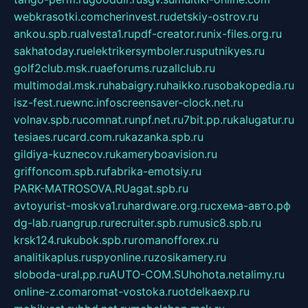
webkrasotki.com
cherinvest.ru
detskiy-ostrov.ru
ankou.spb.ru
alvesta1.ru
pdf-creator.ru
nix-files.org.ru
sakhatoday.ru
elektrikersymboler.ru
sputnikyes.ru
golf2club.msk.ru
aeforums.ru
zallclub.ru
multimodal.msk.ru
habaigry.ru
haikko.ru
sobakopedia.ru
isz-fest.ru
ewnc.info
screensaver-clock.net.ru
volnav.spb.ru
comnat.ru
npf.net.ru
7bit.pp.ru
kalugatur.ru
tesiaes.ru
card.com.ru
kazanka.spb.ru
gildiya-kuznecov.ru
kameryboavision.ru
griffoncom.spb.ru
fabrika-emotsiy.ru
PARK-MATROSOVA.RU
agat.spb.ru
avtoyurist-moskva1.ru
hardware.org.ru
схема-авто.рф
dg-lab.ru
angrup.ru
recruiter.spb.ru
music8.spb.ru
krsk124.ru
kubok.spb.ru
romanofforex.ru
analitikaplus.ru
spyonline.ru
zosikamery.ru
sloboda-ural.pp.ru
AUTO-COM.SU
hohota.net
alimy.ru
online-z.com
aromat-vostoka.ru
otdelkaexp.ru