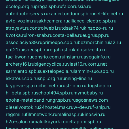
ecolog.org.ru
praga.spb.ru
falcorussia.ru
autodoctorservis.ru
kamertondom.spb.ru
net-life.net.ru
avto-vozim.ru
sakhcamera.ru
alliance-electro.spb.ru
stroyavt.ru
controlweb1.ru
tdsak74.ru
kinzozo-ru.ru
kvotka.ru
iron-snab.ru
costa-bella.ru
eugrus.pp.ru
associaciya39.ru
primexpo.spb.ru
bezmorchin.ru
ia2.ru
cpt21.ru
ispecspb.ru
regahost.ru
kolosok-elita.ru
tae-kwon.ru
consrio.com.ru
insiam.ru
avegainfo.ru
archery161.ru
bigencyclica.ru
vlast16.ru
korru.net
sarmiento.spb.su
extelopedia.ru
lammin-suo.spb.ru
iskatour.spb.ru
snpi.org.ru
running-line.ru
krygeva-spa.ru
chel.net.ru
rust-loco.ru
dugshop.ru
hl-beta.spb.ru
school494.spb.ru
mymubaby.ru
epoha-metalband.ru
ngr.spb.ru
rusgosnews.com
dieselvostok.ru
24hostel.msk.ru
w-dev.ru
f-ship.ru
regsmi.ru
filmnetwork.ru
malinasp.ru
kinosvin.ru
h2o-salon.ru
malutkayork.ru
deltaprim.spb.ru
tango-perm.ru
gooddir.ru
sgv.su
multiki-online.com