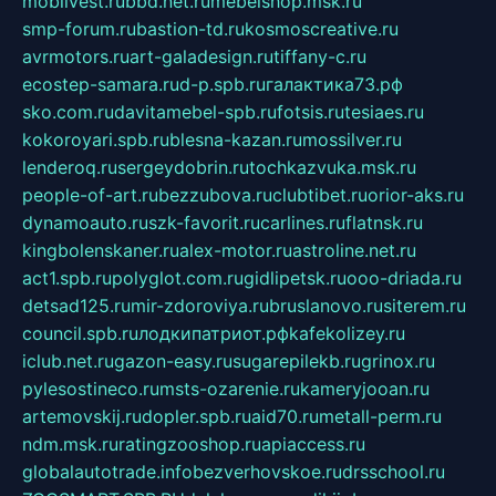
mobilvest.ru
bbd.net.ru
mebelshop.msk.ru
smp-forum.ru
bastion-td.ru
kosmoscreative.ru
avrmotors.ru
art-galadesign.ru
tiffany-c.ru
ecostep-samara.ru
d-p.spb.ru
галактика73.рф
sko.com.ru
davitamebel-spb.ru
fotsis.ru
tesiaes.ru
kokoroyari.spb.ru
blesna-kazan.ru
mossilver.ru
lenderoq.ru
sergeydobrin.ru
tochkazvuka.msk.ru
people-of-art.ru
bezzubova.ru
clubtibet.ru
orior-aks.ru
dynamoauto.ru
szk-favorit.ru
carlines.ru
flatnsk.ru
kingbolenskaner.ru
alex-motor.ru
astroline.net.ru
act1.spb.ru
polyglot.com.ru
gidlipetsk.ru
ooo-driada.ru
detsad125.ru
mir-zdoroviya.ru
bruslanovo.ru
siterem.ru
council.spb.ru
лодкипатриот.рф
kafekolizey.ru
iclub.net.ru
gazon-easy.ru
sugarepilekb.ru
grinox.ru
pylesostineco.ru
msts-ozarenie.ru
kameryjooan.ru
artemovskij.ru
dopler.spb.ru
aid70.ru
metall-perm.ru
ndm.msk.ru
ratingzooshop.ru
apiaccess.ru
globalautotrade.info
bezverhovskoe.ru
drsschool.ru