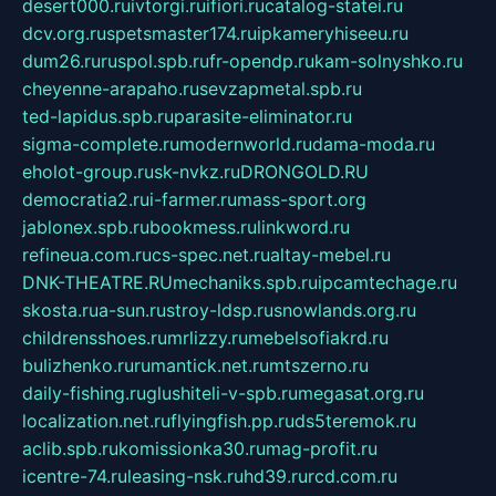
desert000.ru
ivtorgi.ru
ifiori.ru
catalog-statei.ru
dcv.org.ru
spetsmaster174.ru
ipkameryhiseeu.ru
dum26.ru
ruspol.spb.ru
fr-opendp.ru
kam-solnyshko.ru
cheyenne-arapaho.ru
sevzapmetal.spb.ru
ted-lapidus.spb.ru
parasite-eliminator.ru
sigma-complete.ru
modernworld.ru
dama-moda.ru
eholot-group.ru
sk-nvkz.ru
DRONGOLD.RU
democratia2.ru
i-farmer.ru
mass-sport.org
jablonex.spb.ru
bookmess.ru
linkword.ru
refineua.com.ru
cs-spec.net.ru
altay-mebel.ru
DNK-THEATRE.RU
mechaniks.spb.ru
ipcamtechage.ru
skosta.ru
a-sun.ru
stroy-ldsp.ru
snowlands.org.ru
childrensshoes.ru
mrlizzy.ru
mebelsofiakrd.ru
bulizhenko.ru
rumantick.net.ru
mtszerno.ru
daily-fishing.ru
glushiteli-v-spb.ru
megasat.org.ru
localization.net.ru
flyingfish.pp.ru
ds5teremok.ru
aclib.spb.ru
komissionka30.ru
mag-profit.ru
icentre-74.ru
leasing-nsk.ru
hd39.ru
rcd.com.ru