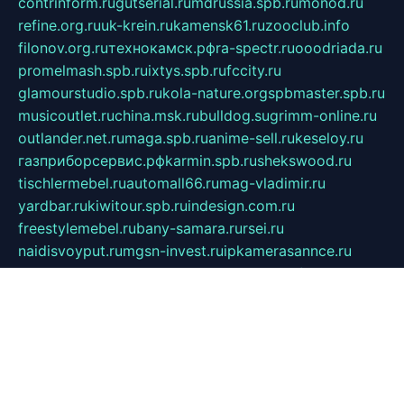
contrinform.ru
gutserial.ru
mdrussia.spb.ru
monod.ru
refine.org.ru
uk-krein.ru
kamensk61.ru
zooclub.info
filonov.org.ru
технокамск.рф
ra-spectr.ru
ooodriada.ru
promelmash.spb.ru
ixtys.spb.ru
fccity.ru
glamourstudio.spb.ru
kola-nature.org
spbmaster.spb.ru
musicoutlet.ru
china.msk.ru
bulldog.su
grimm-online.ru
outlander.net.ru
maga.spb.ru
anime-sell.ru
keseloy.ru
газприборсервис.рф
karmin.spb.ru
shekswood.ru
tischlermebel.ru
automall66.ru
mag-vladimir.ru
yardbar.ru
kiwitour.spb.ru
indesign.com.ru
freestylemebel.ru
bany-samara.ru
rsei.ru
naidisvoyput.ru
mgsn-invest.ru
ipkamerasannce.ru
alicante-house.ru
ibelka74.ru
cozyhouse.info
vlkargalev-studio.ru
700mb.ru
figura-ufa.ru
alina-live.ru
belarusiannews.ru
womenknow.ru
dos-vniimk.ru
sega.net.ru
dv.net.ru
phenomenonsofhistory.com
telesputnik.net.ru
wall.pp.ru
pylesosroidmi.ru
gtc-clan.ru
cligs.ru
bibikazap.ru
popova.org.ru