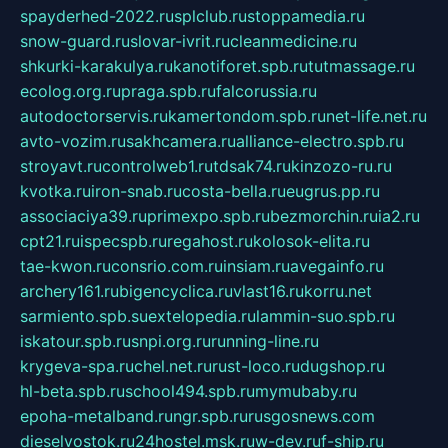
spayderhed-2022.ru
splclub.ru
stoppamedia.ru
snow-guard.ru
slovar-ivrit.ru
cleanmedicine.ru
shkurki-karakulya.ru
kanotiforet.spb.ru
tutmassage.ru
ecolog.org.ru
praga.spb.ru
falcorussia.ru
autodoctorservis.ru
kamertondom.spb.ru
net-life.net.ru
avto-vozim.ru
sakhcamera.ru
alliance-electro.spb.ru
stroyavt.ru
controlweb1.ru
tdsak74.ru
kinzozo-ru.ru
kvotka.ru
iron-snab.ru
costa-bella.ru
eugrus.pp.ru
associaciya39.ru
primexpo.spb.ru
bezmorchin.ru
ia2.ru
cpt21.ru
ispecspb.ru
regahost.ru
kolosok-elita.ru
tae-kwon.ru
consrio.com.ru
insiam.ru
avegainfo.ru
archery161.ru
bigencyclica.ru
vlast16.ru
korru.net
sarmiento.spb.su
extelopedia.ru
lammin-suo.spb.ru
iskatour.spb.ru
snpi.org.ru
running-line.ru
krygeva-spa.ru
chel.net.ru
rust-loco.ru
dugshop.ru
hl-beta.spb.ru
school494.spb.ru
mymubaby.ru
epoha-metalband.ru
ngr.spb.ru
rusgosnews.com
dieselvostok.ru
24hostel.msk.ru
w-dev.ru
f-ship.ru