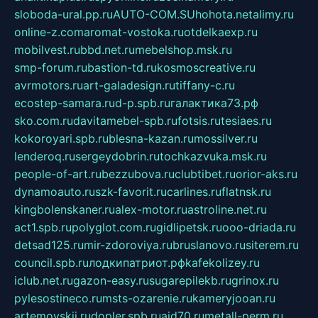
sloboda-ural.pp.ru
AUTO-COM.SU
hohota.net
alimy.ru
online-z.com
aromat-vostoka.ru
otdelkaexp.ru
mobilvest.ru
bbd.net.ru
mebelshop.msk.ru
smp-forum.ru
bastion-td.ru
kosmoscreative.ru
avrmotors.ru
art-galadesign.ru
tiffany-c.ru
ecostep-samara.ru
d-p.spb.ru
галактика73.рф
sko.com.ru
davitamebel-spb.ru
fotsis.ru
tesiaes.ru
kokoroyari.spb.ru
blesna-kazan.ru
mossilver.ru
lenderoq.ru
sergeydobrin.ru
tochkazvuka.msk.ru
people-of-art.ru
bezzubova.ru
clubtibet.ru
orior-aks.ru
dynamoauto.ru
szk-favorit.ru
carlines.ru
flatnsk.ru
kingbolenskaner.ru
alex-motor.ru
astroline.net.ru
act1.spb.ru
polyglot.com.ru
gidlipetsk.ru
ooo-driada.ru
detsad125.ru
mir-zdoroviya.ru
bruslanovo.ru
siterem.ru
council.spb.ru
лодкипатриот.рф
kafekolizey.ru
iclub.net.ru
gazon-easy.ru
sugarepilekb.ru
grinox.ru
pylesostineco.ru
msts-ozarenie.ru
kameryjooan.ru
artemovskij.ru
dopler.spb.ru
aid70.ru
metall-perm.ru