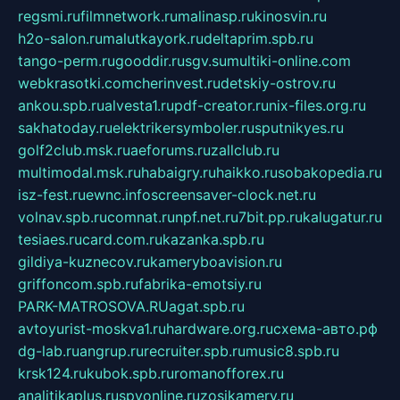
regsmi.ru
filmnetwork.ru
malinasp.ru
kinosvin.ru
h2o-salon.ru
malutkayork.ru
deltaprim.spb.ru
tango-perm.ru
gooddir.ru
sgv.su
multiki-online.com
webkrasotki.com
cherinvest.ru
detskiy-ostrov.ru
ankou.spb.ru
alvesta1.ru
pdf-creator.ru
nix-files.org.ru
sakhatoday.ru
elektrikersymboler.ru
sputnikyes.ru
golf2club.msk.ru
aeforums.ru
zallclub.ru
multimodal.msk.ru
habaigry.ru
haikko.ru
sobakopedia.ru
isz-fest.ru
ewnc.info
screensaver-clock.net.ru
volnav.spb.ru
comnat.ru
npf.net.ru
7bit.pp.ru
kalugatur.ru
tesiaes.ru
card.com.ru
kazanka.spb.ru
gildiya-kuznecov.ru
kameryboavision.ru
griffoncom.spb.ru
fabrika-emotsiy.ru
PARK-MATROSOVA.RU
agat.spb.ru
avtoyurist-moskva1.ru
hardware.org.ru
схема-авто.рф
dg-lab.ru
angrup.ru
recruiter.spb.ru
music8.spb.ru
krsk124.ru
kubok.spb.ru
romanofforex.ru
analitikaplus.ru
spyonline.ru
zosikamery.ru