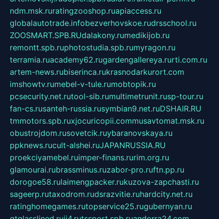
ndm.msk.ru
ratingzooshop.ru
apiaccess.ru
globalautotrade.info
bezverhovskoe.ru
drsschool.ru
ZOOSMART.SPB.RU
dalakony.ru
medikijob.ru
remontt.spb.ru
photostudia.spb.ru
myragon.ru
terramia.ru
academy62.ru
gardengallereya.ru
rti.com.ru
artem-news.ru
biserinca.ru
krasnodarkurort.com
imshowtv.ru
mebel-v-tule.ru
mobtopik.ru
pcsecurity.net.ru
tool-sib.ru
multimetrunit.ru
sp-tour.ru
fan-cs.ru
santeh-russia.ru
symbian9.net.ru
DSHAIR.RU
tmmotors.spb.ru
xjocuricopii.com
musavtomat.msk.ru
obustrojdom.ru
sovetcik.ru
ybaranovskaya.ru
ppknews.ru
cult-alshei.ru
JAPANRUSSIA.RU
proekciyamebel.ru
imper-finans.ru
rim.org.ru
glamourai.ru
brassminus.ru
zabor-pro.ru
ftn.pp.ru
dorogoe58.ru
laimengpacker.ru
kuzova-zapchasti.ru
sageerp.ru
taxodrom.ru
dsrazvitie.ru
hardcity.net.ru
ratinghomegames.ru
topservice25.ru
gubernyan.ru
gtglasslined.ru
ii4.ru
tssport.spb.ru
andorra24.com