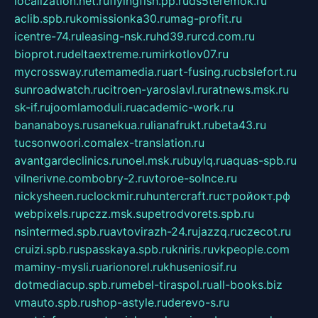
localization.net.ru
flyingfish.pp.ru
ds5teremok.ru
aclib.spb.ru
komissionka30.ru
mag-profit.ru
icentre-74.ru
leasing-nsk.ru
hd39.ru
rcd.com.ru
bioprot.ru
deltaextreme.ru
mirkotlov07.ru
mycrossway.ru
temamedia.ru
art-fusing.ru
cbslefort.ru
sunroadwatch.ru
citroen-yaroslavl.ru
ratnews.msk.ru
sk-if.ru
joomlamoduli.ru
academic-work.ru
bananaboys.ru
sanekua.ru
lianafrukt.ru
beta43.ru
tucsonwoori.com
alex-translation.ru
avantgardeclinics.ru
noel.msk.ru
buylq.ru
aquas-spb.ru
vilnerivne.com
bobry-2.ru
vtoroe-solnce.ru
nickysheen.ru
clockmir.ru
huntercraft.ru
стройокт.рф
webpixels.ru
pczz.msk.su
petrodvorets.spb.ru
nsintermed.spb.ru
avtovirazh-24.ru
jazzq.ru
czecot.ru
cruizi.spb.ru
spasskaya.spb.ru
kniris.ru
vkpeople.com
maminy-mysli.ru
arionorel.ru
khuseniosif.ru
dotmediacup.spb.ru
mebel-tiraspol.ru
all-books.biz
vmauto.spb.ru
shop-astyle.ru
derevo-s.ru