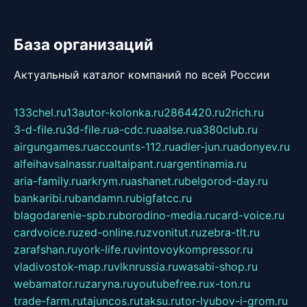
База организаций
Актуальный каталог компаний по всей России
133chel.ru
13autor-kolonka.ru
2864420.ru
2rich.ru
3-d-file.ru
3d-file.ru
a-cdc.ru
aalse.ru
a380club.ru
airgungames.ru
accounts-112.ru
adler-jun.ru
adonyev.ru
alfeihavsalnassr.ru
altaipant.ru
argentinamia.ru
aria-family.ru
arkrym.ru
ashanet.ru
belgorod-day.ru
bankaribi.ru
bandamn.ru
bigfatcc.ru
blagodarenie-spb.ru
borodino-media.ru
card-voice.ru
cardvoice.ru
zed-online.ru
zvonitut.ru
zebra-tlt.ru
zarafshan.ru
york-life.ru
vintovoykompressor.ru
vladivostok-map.ru
vlknrussia.ru
wasabi-shop.ru
webamator.ru
zaryna.ru
youtubefree.ru
x-ton.ru
trade-farm.ru
tajuncos.ru
taksu.ru
tor-lyubov-i-grom.ru