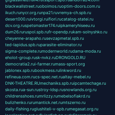
blackwallstreet.ru
oboimos.ru
optim-doors.com.ru
ikuch.ru
nycr.org.ru
npa21.ru
vremya-ch.spb.ru
desert000.ru
ivtorgi.ru
ifiori.ru
catalog-statei.ru
dcv.org.ru
spetsmaster174.ru
ipkameryhiseeu.ru
dum26.ru
ruspol.spb.ru
fr-opendp.ru
kam-solnyshko.ru
cheyenne-arapaho.ru
sevzapmetal.spb.ru
ted-lapidus.spb.ru
parasite-eliminator.ru
sigma-complete.ru
modernworld.ru
dama-moda.ru
eholot-group.ru
sk-nvkz.ru
DRONGOLD.RU
democratia2.ru
i-farmer.ru
mass-sport.org
jablonex.spb.ru
bookmess.ru
linkword.ru
refineua.com.ru
cs-spec.net.ru
altay-mebel.ru
DNK-THEATRE.RU
mechaniks.spb.ru
ipcamtechage.ru
skosta.ru
a-sun.ru
stroy-ldsp.ru
snowlands.org.ru
childrensshoes.ru
mrlizzy.ru
mebelsofiakrd.ru
bulizhenko.ru
rumantick.net.ru
mtszerno.ru
daily-fishing.ru
glushiteli-v-spb.ru
megasat.org.ru