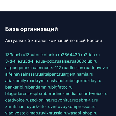
База организаций
Актуальный каталог компаний по всей России
133chel.ru
13autor-kolonka.ru
2864420.ru
2rich.ru
3-d-file.ru
3d-file.ru
a-cdc.ru
aalse.ru
a380club.ru
airgungames.ru
accounts-112.ru
adler-jun.ru
adonyev.ru
alfeihavsalnassr.ru
altaipant.ru
argentinamia.ru
aria-family.ru
arkrym.ru
ashanet.ru
belgorod-day.ru
bankaribi.ru
bandamn.ru
bigfatcc.ru
blagodarenie-spb.ru
borodino-media.ru
card-voice.ru
cardvoice.ru
zed-online.ru
zvonitut.ru
zebra-tlt.ru
zarafshan.ru
york-life.ru
vintovoykompressor.ru
vladivostok-map.ru
vlknrussia.ru
wasabi-shop.ru