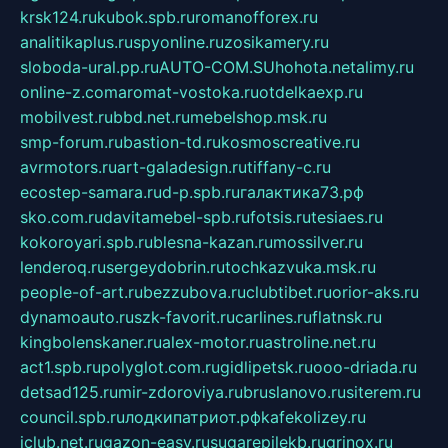
krsk124.ru
kubok.spb.ru
romanofforex.ru
analitikaplus.ru
spyonline.ru
zosikamery.ru
sloboda-ural.pp.ru
AUTO-COM.SU
hohota.net
alimy.ru
online-z.com
aromat-vostoka.ru
otdelkaexp.ru
mobilvest.ru
bbd.net.ru
mebelshop.msk.ru
smp-forum.ru
bastion-td.ru
kosmoscreative.ru
avrmotors.ru
art-galadesign.ru
tiffany-c.ru
ecostep-samara.ru
d-p.spb.ru
галактика73.рф
sko.com.ru
davitamebel-spb.ru
fotsis.ru
tesiaes.ru
kokoroyari.spb.ru
blesna-kazan.ru
mossilver.ru
lenderoq.ru
sergeydobrin.ru
tochkazvuka.msk.ru
people-of-art.ru
bezzubova.ru
clubtibet.ru
orior-aks.ru
dynamoauto.ru
szk-favorit.ru
carlines.ru
flatnsk.ru
kingbolenskaner.ru
alex-motor.ru
astroline.net.ru
act1.spb.ru
polyglot.com.ru
gidlipetsk.ru
ooo-driada.ru
detsad125.ru
mir-zdoroviya.ru
bruslanovo.ru
siterem.ru
council.spb.ru
лодкипатриот.рф
kafekolizey.ru
iclub.net.ru
gazon-easy.ru
sugarepilekb.ru
grinox.ru