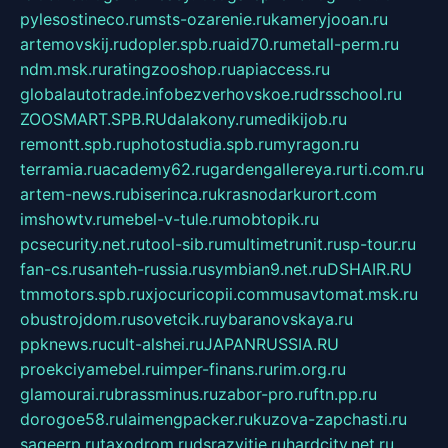
pylesostineco.ru
msts-ozarenie.ru
kameryjooan.ru
artemovskij.ru
dopler.spb.ru
aid70.ru
metall-perm.ru
ndm.msk.ru
ratingzooshop.ru
apiaccess.ru
globalautotrade.info
bezverhovskoe.ru
drsschool.ru
ZOOSMART.SPB.RU
dalakony.ru
medikijob.ru
remontt.spb.ru
photostudia.spb.ru
myragon.ru
terramia.ru
academy62.ru
gardengallereya.ru
rti.com.ru
artem-news.ru
biserinca.ru
krasnodarkurort.com
imshowtv.ru
mebel-v-tule.ru
mobtopik.ru
pcsecurity.net.ru
tool-sib.ru
multimetrunit.ru
sp-tour.ru
fan-cs.ru
santeh-russia.ru
symbian9.net.ru
DSHAIR.RU
tmmotors.spb.ru
xjocuricopii.com
musavtomat.msk.ru
obustrojdom.ru
sovetcik.ru
ybaranovskaya.ru
ppknews.ru
cult-alshei.ru
JAPANRUSSIA.RU
proekciyamebel.ru
imper-finans.ru
rim.org.ru
glamourai.ru
brassminus.ru
zabor-pro.ru
ftn.pp.ru
dorogoe58.ru
laimengpacker.ru
kuzova-zapchasti.ru
sageerp.ru
taxodrom.ru
dsrazvitie.ru
hardcity.net.ru