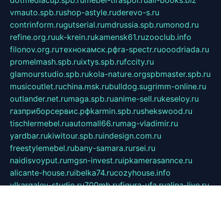
dotmediacup.spb.ru
mebel-tiraspol.ru
all-books.biz
vmauto.spb.ru
shop-astyle.ru
derevo-s.ru
contrinform.ru
gutserial.ru
mdrussia.spb.ru
monod.ru
refine.org.ru
uk-krein.ru
kamensk61.ru
zooclub.info
filonov.org.ru
технокамск.рф
ra-spectr.ru
ooodriada.ru
promelmash.spb.ru
ixtys.spb.ru
fccity.ru
glamourstudio.spb.ru
kola-nature.org
spbmaster.spb.ru
musicoutlet.ru
china.msk.ru
bulldog.su
grimm-online.ru
outlander.net.ru
maga.spb.ru
anime-sell.ru
keseloy.ru
газприборсервис.рф
karmin.spb.ru
shekswood.ru
tischlermebel.ru
automall66.ru
mag-vladimir.ru
yardbar.ru
kiwitour.spb.ru
indesign.com.ru
freestylemebel.ru
bany-samara.ru
rsei.ru
naidisvoyput.ru
mgsn-invest.ru
ipkamerasannce.ru
alicante-house.ru
ibelka74.ru
cozyhouse.info
vlkargalev-studio.ru
700mb.ru
figura-ufa.ru
alina-live.ru
belarusiannews.ru
womenknow.ru
dos-vniimk.ru
sega.net.ru
dv.net.ru
phenomenonsofhistory.com