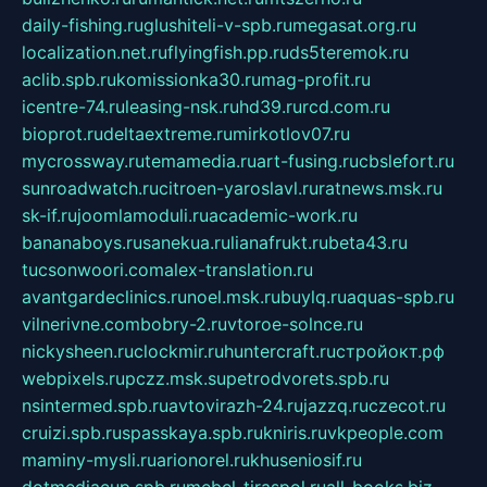
daily-fishing.ru
glushiteli-v-spb.ru
megasat.org.ru
localization.net.ru
flyingfish.pp.ru
ds5teremok.ru
aclib.spb.ru
komissionka30.ru
mag-profit.ru
icentre-74.ru
leasing-nsk.ru
hd39.ru
rcd.com.ru
bioprot.ru
deltaextreme.ru
mirkotlov07.ru
mycrossway.ru
temamedia.ru
art-fusing.ru
cbslefort.ru
sunroadwatch.ru
citroen-yaroslavl.ru
ratnews.msk.ru
sk-if.ru
joomlamoduli.ru
academic-work.ru
bananaboys.ru
sanekua.ru
lianafrukt.ru
beta43.ru
tucsonwoori.com
alex-translation.ru
avantgardeclinics.ru
noel.msk.ru
buylq.ru
aquas-spb.ru
vilnerivne.com
bobry-2.ru
vtoroe-solnce.ru
nickysheen.ru
clockmir.ru
huntercraft.ru
стройокт.рф
webpixels.ru
pczz.msk.su
petrodvorets.spb.ru
nsintermed.spb.ru
avtovirazh-24.ru
jazzq.ru
czecot.ru
cruizi.spb.ru
spasskaya.spb.ru
kniris.ru
vkpeople.com
maminy-mysli.ru
arionorel.ru
khuseniosif.ru