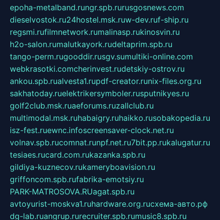
epoha-metalband.ru
ngr.spb.ru
rusgosnews.com
dieselvostok.ru
24hostel.msk.ru
w-dev.ru
f-ship.ru
regsmi.ru
filmnetwork.ru
malinasp.ru
kinosvin.ru
h2o-salon.ru
malutkayork.ru
deltaprim.spb.ru
tango-perm.ru
gooddir.ru
sgv.su
multiki-online.com
webkrasotki.com
cherinvest.ru
detskiy-ostrov.ru
ankou.spb.ru
alvesta1.ru
pdf-creator.ru
nix-files.org.ru
sakhatoday.ru
elektrikersymboler.ru
sputnikyes.ru
golf2club.msk.ru
aeforums.ru
zallclub.ru
multimodal.msk.ru
habaigry.ru
haikko.ru
sobakopedia.ru
isz-fest.ru
ewnc.info
screensaver-clock.net.ru
volnav.spb.ru
comnat.ru
npf.net.ru
7bit.pp.ru
kalugatur.ru
tesiaes.ru
card.com.ru
kazanka.spb.ru
gildiya-kuznecov.ru
kameryboavision.ru
griffoncom.spb.ru
fabrika-emotsiy.ru
PARK-MATROSOVA.RU
agat.spb.ru
avtoyurist-moskva1.ru
hardware.org.ru
схема-авто.рф
dg-lab.ru
angrup.ru
recruiter.spb.ru
music8.spb.ru