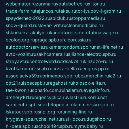
webamator.ru
zaryna.ru
youtubefree.ru
x-ton.ru
trade-farm.ru
tajuncos.ru
taksu.ru
tor-lyubov-i-grom.ru
spayderhed-2022.ru
splclub.ru
stoppamedia.ru
snow-guard.ru
slovar-ivrit.ru
cleanmedicine.ru
shkurki-karakulya.ru
kanotiforet.spb.ru
tutmassage.ru
ecolog.org.ru
praga.spb.ru
falcorussia.ru
autodoctorservis.ru
kamertondom.spb.ru
net-life.net.ru
avto-vozim.ru
sakhcamera.ru
alliance-electro.spb.ru
stroyavt.ru
controlweb1.ru
tdsak74.ru
kinzozo-ru.ru
kvotka.ru
iron-snab.ru
costa-bella.ru
eugrus.pp.ru
associaciya39.ru
primexpo.spb.ru
bezmorchin.ru
ia2.ru
cpt21.ru
ispecspb.ru
regahost.ru
kolosok-elita.ru
tae-kwon.ru
consrio.com.ru
insiam.ru
avegainfo.ru
archery161.ru
bigencyclica.ru
vlast16.ru
korru.net
sarmiento.spb.su
extelopedia.ru
lammin-suo.spb.ru
iskatour.spb.ru
snpi.org.ru
running-line.ru
krygeva-spa.ru
chel.net.ru
rust-loco.ru
dugshop.ru
hl-beta.spb.ru
school494.spb.ru
mymubaby.ru