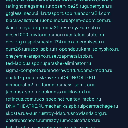
ratinghomegames.ru
topservice25.ru
gubernyan.ru
gtglasslined.ru
ii4.ru
tssport.spb.ru
andorra24.com
blackwallstreet.ru
oboimos.ru
optim-doors.com.ru
ikuch.ru
nycr.org.ru
npa21.ru
vremya-ch.spb.ru
desert000.ru
ivtorgi.ru
ifiori.ru
catalog-statei.ru
dcv.org.ru
spetsmaster174.ru
ipkameryhiseeu.ru
dum26.ru
ruspol.spb.ru
fr-opendp.ru
kam-solnyshko.ru
cheyenne-arapaho.ru
sevzapmetal.spb.ru
ted-lapidus.spb.ru
parasite-eliminator.ru
sigma-complete.ru
modernworld.ru
dama-moda.ru
eholot-group.ru
sk-nvkz.ru
DRONGOLD.RU
democratia2.ru
i-farmer.ru
mass-sport.org
jablonex.spb.ru
bookmess.ru
linkword.ru
refineua.com.ru
cs-spec.net.ru
altay-mebel.ru
DNK-THEATRE.RU
mechaniks.spb.ru
ipcamtechage.ru
skosta.ru
a-sun.ru
stroy-ldsp.ru
snowlands.org.ru
childrensshoes.ru
mrlizzy.ru
mebelsofiakrd.ru
bulizhenko.ru
rumantick.net.ru
mtszerno.ru